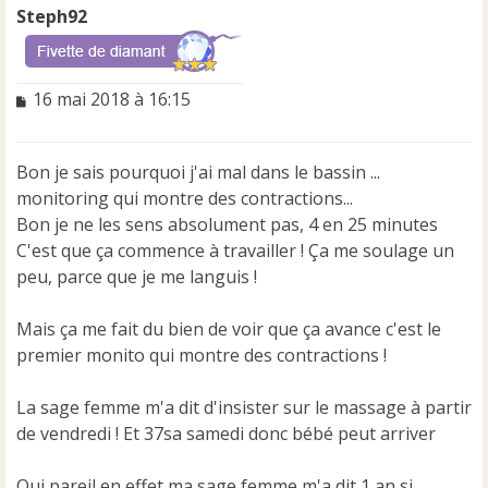
Steph92
M
16 mai 2018 à 16:15
e
s
s
Bon je sais pourquoi j'ai mal dans le bassin ...
a
monitoring qui montre des contractions...
g
e
Bon je ne les sens absolument pas, 4 en 25 minutes
n
C'est que ça commence à travailler ! Ça me soulage un
o
peu, parce que je me languis !
n
l
u
Mais ça me fait du bien de voir que ça avance c'est le
premier monito qui montre des contractions !
La sage femme m'a dit d'insister sur le massage à partir
de vendredi ! Et 37sa samedi donc bébé peut arriver
Oui pareil en effet ma sage femme m'a dit 1 an si