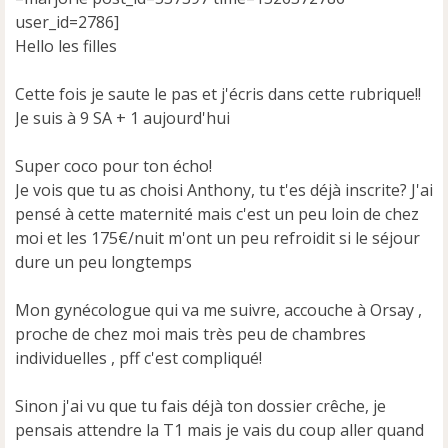
o
user_id=2786]
n
Hello les filles
l
u
Cette fois je saute le pas et j'écris dans cette rubrique!!
Je suis à 9 SA + 1 aujourd'hui
Super coco pour ton écho!
Je vois que tu as choisi Anthony, tu t'es déjà inscrite? J'ai
pensé à cette maternité mais c'est un peu loin de chez
moi et les 175€/nuit m'ont un peu refroidit si le séjour
dure un peu longtemps
Mon gynécologue qui va me suivre, accouche à Orsay ,
proche de chez moi mais très peu de chambres
individuelles , pff c'est compliqué!
Sinon j'ai vu que tu fais déjà ton dossier crêche, je
pensais attendre la T1 mais je vais du coup aller quand