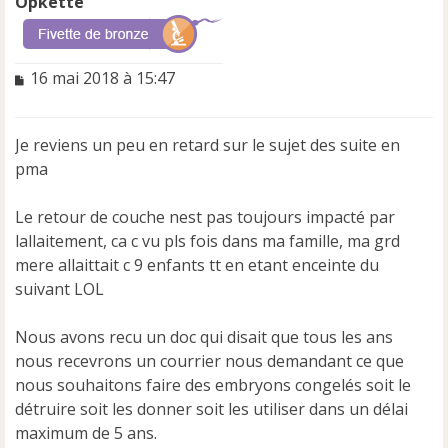
Opkette
M
16 mai 2018 à 15:47
e
s
s
Je reviens un peu en retard sur le sujet des suite en
a
pma
g
e
n
Le retour de couche nest pas toujours impacté par
o
lallaitement, ca c vu pls fois dans ma famille, ma grd
n
mere allaittait c 9 enfants tt en etant enceinte du
l
u
suivant LOL
Nous avons recu un doc qui disait que tous les ans
nous recevrons un courrier nous demandant ce que
nous souhaitons faire des embryons congelés soit le
détruire soit les donner soit les utiliser dans un délai
maximum de 5 ans.