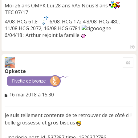
Moi 26 ans OMPK Lui 28 ans RAS Nous 8 ans
TEC 07/17
4/08: HCG 61.8
6/08: HCG 172.4 8/08: HCG 480,
11/08 HCG 2072, 16/08 HCG 6781
6/04/18 : Arthur rejoint la famille
H
a
Cite
u
t
Opkette
M
16 mai 2018 à 15:30
e
s
s
Je suis tellement contente de te retrouver de ce côté ci !
a
belle grossesse et gros bisous
g
e
n
=marjorie post_id=537397 time=1526372786