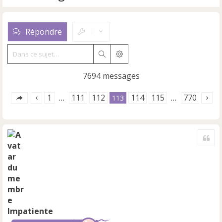
Répondre
Rechercher
Recherche avancée
7694 messages
1
111
112
114
115
770
…
113
…
Cite
Impatiente