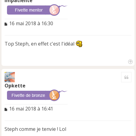
Impatiente
M
16 mai 2018 à 16:30
e
s
s
Top Steph, en effet c'est l'idéal
a
g
e
n
H
o
a
n
Cite
u
l
t
Opkette
u
M
16 mai 2018 à 16:41
e
s
s
Steph comme je tenvie ! Lol
a