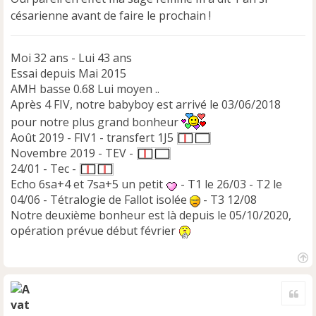
césarienne avant de faire le prochain !
Moi 32 ans - Lui 43 ans
Essai depuis Mai 2015
AMH basse 0.68 Lui moyen ..
Après 4 FIV, notre babyboy est arrivé le 03/06/2018
pour notre plus grand bonheur
Août 2019 - FIV1 - transfert 1J5
Novembre 2019 - TEV -
24/01 - Tec -
Echo 6sa+4 et 7sa+5 un petit
- T1 le 26/03 - T2 le
04/06 - Tétralogie de Fallot isolée
- T3 12/08
Notre deuxième bonheur est là depuis le 05/10/2020,
opération prévue début février
H
a
Cite
u
t