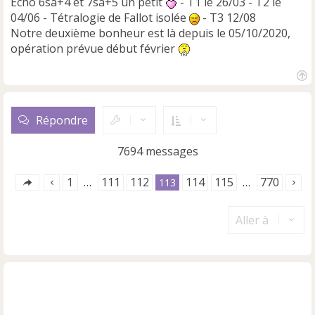
Echo 6sa+4 et 7sa+5 un petit
- T1 le 26/03 - T2 le
04/06 - Tétralogie de Fallot isolée
- T3 12/08
Notre deuxième bonheur est là depuis le 05/10/2020,
opération prévue début février
H
a
u
Répondre
t
7694 messages
1
111
112
114
115
770
…
113
…
Aller à