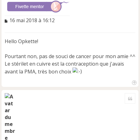
M
16 mai 2018 à 16:12
e
s
s
Hello Opkette!
a
g
e
Pourtant non, pas de souci de cancer pour mon amie ^^
n
Le stérilet en cuivre est la contraception que j'avais
o
avant la PMA, très bon choix
n
l
u
H
a
Cite
u
t