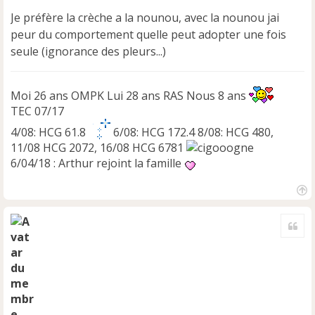
g
e
Je préfère la crèche a la nounou, avec la nounou jai
n
peur du comportement quelle peut adopter une fois
o
seule (ignorance des pleurs...)
n
l
u
Moi 26 ans OMPK Lui 28 ans RAS Nous 8 ans
TEC 07/17
4/08: HCG 61.8
6/08: HCG 172.4 8/08: HCG 480,
11/08 HCG 2072, 16/08 HCG 6781
6/04/18 : Arthur rejoint la famille
H
a
Cite
u
t