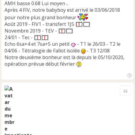
AMH basse 0.68 Lui moyen ..
Après 4 FIV, notre babyboy est arrivé le 03/06/2018
pour notre plus grand bonheur
Août 2019 - FIV1 - transfert 1J5
Novembre 2019 - TEV -
24/01 - Tec -
Echo 6sa+4 et 7sa+5 un petit
- T1 le 26/03 - T2 le
04/06 - Tétralogie de Fallot isolée
- T3 12/08
Notre deuxième bonheur est là depuis le 05/10/2020,
opération prévue début février
H
a
Cite
u
t