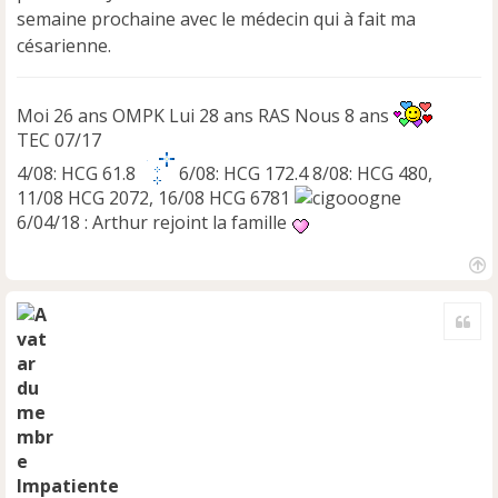
semaine prochaine avec le médecin qui à fait ma
césarienne.
Moi 26 ans OMPK Lui 28 ans RAS Nous 8 ans
TEC 07/17
4/08: HCG 61.8
6/08: HCG 172.4 8/08: HCG 480,
11/08 HCG 2072, 16/08 HCG 6781
6/04/18 : Arthur rejoint la famille
H
a
Cite
u
t
Impatiente