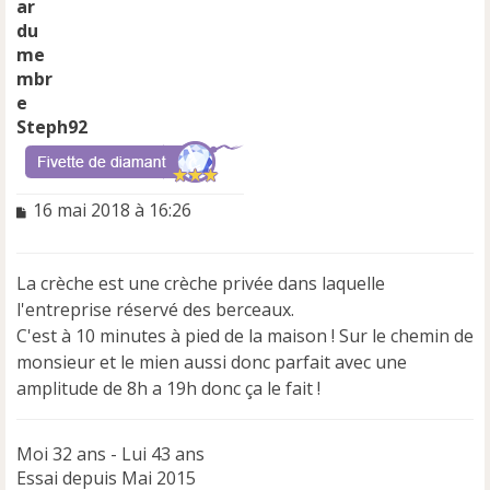
Steph92
M
16 mai 2018 à 16:26
e
s
s
La crèche est une crèche privée dans laquelle
a
l'entreprise réservé des berceaux.
g
e
C'est à 10 minutes à pied de la maison ! Sur le chemin de
n
monsieur et le mien aussi donc parfait avec une
o
amplitude de 8h a 19h donc ça le fait !
n
l
u
Moi 32 ans - Lui 43 ans
Essai depuis Mai 2015