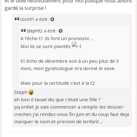
et le sexe heureusement pour moi puisque nous avions
n
gardé la surprise !
o
n
coco91
a écrit :
l
u
Steph92
a écrit :
A l'écho t1 ils font un pronostic ...
Moi ils se sont plantés
Et écho de décembre soit à un peu plus de 3
mois, mon gynécologue m'a donné le sexe.
Mais pour la certitude c'est à la t2
Steph
ah bon il tavait dis que c'était une fille ?
pq enfait je vais commencer a remplir les dossier
creches j'ai rendez-vous fin juin et du coup faut deja
marquer le nom et prenom de lenfant ...