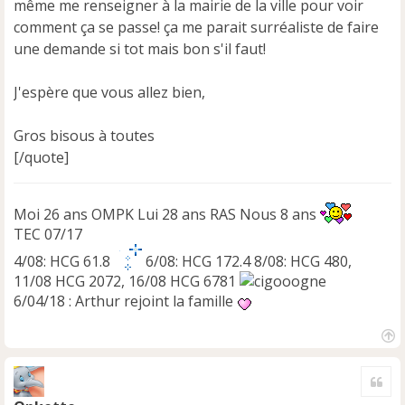
même me renseigner à la mairie de la ville pour voir
comment ça se passe! ça me parait surréaliste de faire
une demande si tot mais bon s'il faut!
J'espère que vous allez bien,
Gros bisous à toutes
[/quote]
Moi 26 ans OMPK Lui 28 ans RAS Nous 8 ans
TEC 07/17
4/08: HCG 61.8
6/08: HCG 172.4 8/08: HCG 480,
11/08 HCG 2072, 16/08 HCG 6781
6/04/18 : Arthur rejoint la famille
H
a
Cite
u
t