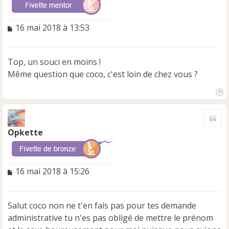
M
16 mai 2018 à 13:53
e
s
s
Top, un souci en moins !
a
Même question que coco, c'est loin de chez vous ?
g
e
n
H
o
a
n
Cite
u
l
t
Opkette
u
M
16 mai 2018 à 15:26
e
s
s
Salut coco non ne t'en fais pas pour tes demande
a
administrative tu n'es pas obligé de mettre le prénom
g
e