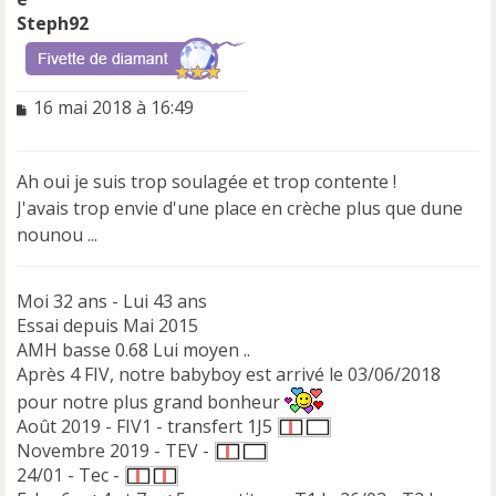
Steph92
M
16 mai 2018 à 16:49
e
s
s
Ah oui je suis trop soulagée et trop contente !
a
J'avais trop envie d'une place en crèche plus que dune
g
e
nounou ...
n
o
n
Moi 32 ans - Lui 43 ans
l
Essai depuis Mai 2015
u
AMH basse 0.68 Lui moyen ..
Après 4 FIV, notre babyboy est arrivé le 03/06/2018
pour notre plus grand bonheur
Août 2019 - FIV1 - transfert 1J5
Novembre 2019 - TEV -
24/01 - Tec -