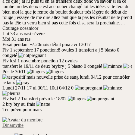
à ce que j ai lu puis tu en as transféré deux donc va savoir si sa ce
tombe un des deux c est accrocher changé toi les idées sa te fera du
bien moi la que je rentre du boulot douleur très légère de début de
rouge j essaye de me dire allez tant que ta pas les résultat ne te prend
pas la tête tu verra bien si pas cette fois ci sa sera la prochaine. ...
Courage oceanicor
Lui 33 ans oast sévère
Moi 31 ans ras
Essai pendant +/-20mois début pma avril 2017
Fiv 1 septembre 17 ponction:8 ovules 1 transfert a j 5 blasto 0
congelé
Fiv icsi 1 novembre ponction 12 ovules
transfert le 19/11 de deux brybry j 5 blasto 0 congelé
Pds le 30/11
mais nouvelle prise de sang lundi 04/12 pour contrôler
le taux
Lundi 27/11 17 ui 30/11 10ui 04/12 0
Fiv isci 2 Transfert prévu le 18/02
2 bry bry au frais
Tec prévu pour mars
Dinamythe