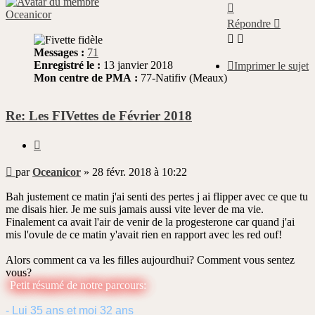
Haut
Oceanicor
Répondre
Messages :
71
Enregistré le :
13 janvier 2018
Imprimer le sujet
Mon centre de PMA :
77-Natifiv (Meaux)
Re: Les FIVettes de Février 2018
Citer
Message
par
Oceanicor
»
28 févr. 2018 à 10:22
non
lu
Bah justement ce matin j'ai senti des pertes j ai flipper avec ce que tu
me disais hier. Je me suis jamais aussi vite lever de ma vie.
Finalement ca avait l'air de venir de la progesterone car quand j'ai
mis l'ovule de ce matin y'avait rien en rapport avec les red ouf!
Alors comment ca va les filles aujourdhui? Comment vous sentez
vous?
Petit résumé de notre parcours:
- Lui 35 ans et moi 32 ans