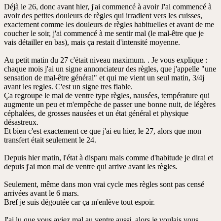
Déjà le 26, donc avant hier, j'ai commencé à avoir J'ai commencé à
avoir des petites douleurs de règles qui irradient vers les cuisses,
exactement comme les douleurs de règles habituelles et avant de me
coucher le soir, j'ai commencé à me sentir mal (le mal-être que je
vais détailler en bas), mais ça restait d'intensité moyenne.
Au petit matin du 27 c'était niveau maximum. . Je vous explique :
chaque mois j'ai un signe annonciateur des règles, que j'appelle "une
sensation de mal-être général" et qui me vient un seul matin, 3/4j
avant les regles. C'est un signe tres fiable.
Ça regroupe le mal de ventre type règles, nausées, température qui
augmente un peu et m'empêche de passer une bonne nuit, de légères
céphalées, de grosses nausées et un état général et physique
désastreux.
Et bien c'est exactement ce que j'ai eu hier, le 27, alors que mon
transfert était seulement le 24.
Depuis hier matin, l'état à disparu mais comme d'habitude je dirai et
depuis j'ai mon mal de ventre qui arrive avant les règles.
Seulement, même dans mon vrai cycle mes règles sont pas censé
arrivées avant le 6 mars.
Bref je suis dégoutée car ça m'enlève tout espoir.
J'ai lu que vous aviez mal au ventre aussi, alors je voulais vous