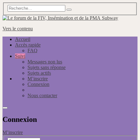
Subway
Vers le contenu
Accueil
Accès rapide
FAQ
Suivi
Messages non lus
Sujets sans réponse
Sujets actifs
M’inscrire
Connexion
Nous contacter
Connexion
M’inscrire