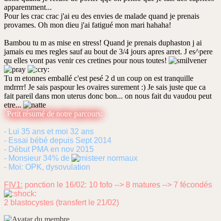
apparemment...
Pour les crac crac j'ai eu des envies de malade quand je prenais
provames. Oh mon dieu j'ai fatigué mon mari hahaha!
Bambou tu m as mise en stress! Quand je prenais duphaston j ai
jamais eu mes regles sauf au bout de 3/4 jours apres arret. J es^pere
qu elles vont pas venir ces cretines pour nous toutes!
Tu m etonnes emballé c'est pesé 2 d un coup on est tranquille
mdrrrr! Je sais paspour les ovaires surement :) Je sais juste que ca
fait pareil dans mon uterus donc bon... on nous fait du vaudou peut
etre...
Petit résumé de notre parcours:
- Lui 35 ans et moi 32 ans
- Essai bébé depuis Sept 2014
- Début PMA en nov 2015
- Monsieur 34% de
normaux
- Moi: OPK, dysovulation
FIV1:
ponction le 16/02: 10 fofo --> 8 matures --> 7 fécondés
2 blastocystes (transfert le 21/02)