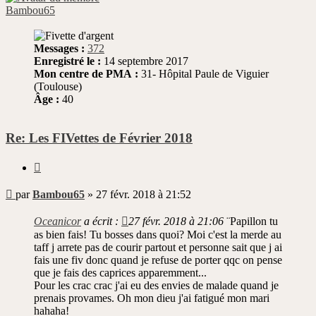
Bambou65
Messages :
372
Enregistré le :
14 septembre 2017
Mon centre de PMA :
31- Hôpital Paule de Viguier
(Toulouse)
Âge :
40
Re: Les FIVettes de Février 2018
Citer
Message
par
Bambou65
»
27 févr. 2018 à 21:52
non
lu
Oceanicor
a écrit :
27 févr. 2018 à 21:06
¨Papillon tu
as bien fais! Tu bosses dans quoi? Moi c'est la merde au
taff j arrete pas de courir partout et personne sait que j ai
fais une fiv donc quand je refuse de porter qqc on pense
que je fais des caprices apparemment...
Pour les crac crac j'ai eu des envies de malade quand je
prenais provames. Oh mon dieu j'ai fatigué mon mari
hahaha!