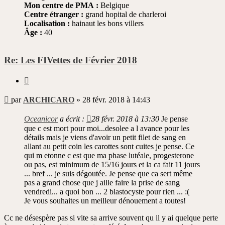
Mon centre de PMA :
Belgique
Centre étranger :
grand hopital de charleroi
Localisation :
hainaut les bons villers
Âge :
40
Re: Les FIVettes de Février 2018
Citer
Message
par
ARCHICARO
»
28 févr. 2018 à 14:43
non
lu
Oceanicor
a écrit :
28 févr. 2018 à 13:30
Je pense
que c est mort pour moi...desolee a l avance pour les
détails mais je viens d'avoir un petit filet de sang en
allant au petit coin les carottes sont cuites je pense. Ce
qui m etonne c est que ma phase lutéale, progesterone
ou pas, est minimum de 15/16 jours et la ca fait 11 jours
... bref ... je suis dégoutée. Je pense que ca sert même
pas a grand chose que j aille faire la prise de sang
vendredi... a quoi bon ... 2 blastocyste pour rien ... :(
Je vous souhaites un meilleur dénouement a toutes!
Cc ne désespère pas si vite sa arrive souvent qu il y ai quelque perte