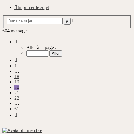
Imprimer le sujet
Recherche
Rechercher
avancée
604 messages
Page
20
Aller à la page :
sur
61
Précédente
1
…
18
19
20
21
22
…
61
Suivante