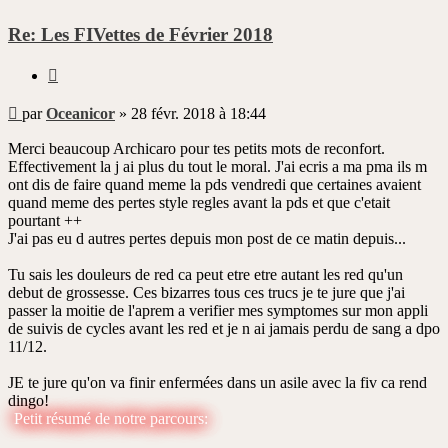
Re: Les FIVettes de Février 2018
Citer
Message
par
Oceanicor
»
28 févr. 2018 à 18:44
non
lu
Merci beaucoup Archicaro pour tes petits mots de reconfort.
Effectivement la j ai plus du tout le moral. J'ai ecris a ma pma ils m
ont dis de faire quand meme la pds vendredi que certaines avaient
quand meme des pertes style regles avant la pds et que c'etait
pourtant ++
J'ai pas eu d autres pertes depuis mon post de ce matin depuis...
Tu sais les douleurs de red ca peut etre etre autant les red qu'un
debut de grossesse. Ces bizarres tous ces trucs je te jure que j'ai
passer la moitie de l'aprem a verifier mes symptomes sur mon appli
de suivis de cycles avant les red et je n ai jamais perdu de sang a dpo
11/12.
JE te jure qu'on va finir enfermées dans un asile avec la fiv ca rend
dingo!
Petit résumé de notre parcours: