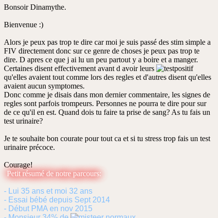
lu
Bonsoir Dinamythe.
Bienvenue :)
Alors je peux pas trop te dire car moi je suis passé des stim simple a
FIV directement donc sur ce genre de choses je peux pas trop te
dire. D apres ce que j ai lu un peu partout y a boire et a manger.
Certaines disent effectivement avant d avoir leurs
qu'elles avaient tout comme lors des regles et d'autres disent qu'elles
avaient aucun symptomes.
Donc comme je disais dans mon dernier commentaire, les signes de
regles sont parfois trompeurs. Personnes ne pourra te dire pour sur
de ce qu'il en est. Quand dois tu faire ta prise de sang? As tu fais un
test urinaire?
Je te souhaite bon courate pour tout ca et si tu stress trop fais un test
urinaire précoce.
Courage!
Petit résumé de notre parcours:
- Lui 35 ans et moi 32 ans
- Essai bébé depuis Sept 2014
- Début PMA en nov 2015
- Monsieur 34% de
normaux