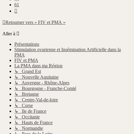
61
Suivante
Retourner vers « FIV et PMA »
Aller à
Présentations
Stimulation ovarienne et Insémination Artificielle dans la
PMA
FIV et PMA
La PMA dans ma Région
↳ Grand Est
↳ Nouvelle Aquitaine
↳ Auvergne - Rhône-Alpes
↳ Bourgogne - Franche-Comté
↳ Bretagne
↳ Centre-Val-de-loire
↳ Corse
↳ Ile de France
↳ Occitanie
↳ Hauts de France
↳ Normandie
↳ Pays de la Loire