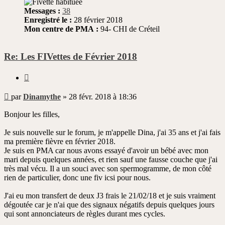
Messages :
38
Enregistré le :
28 février 2018
Mon centre de PMA :
94- CHI de Créteil
Re: Les FIVettes de Février 2018
Citer
Message
par
Dinamythe
»
28 févr. 2018 à 18:36
non
lu
Bonjour les filles,
Je suis nouvelle sur le forum, je m'appelle Dina, j'ai 35 ans et j'ai fais
ma première fièvre en février 2018.
Je suis en PMA car nous avons essayé d'avoir un bébé avec mon
mari depuis quelques années, et rien sauf une fausse couche que j'ai
très mal vécu. Il a un souci avec son spermogramme, de mon côté
rien de particulier, donc une fiv icsi pour nous.
J'ai eu mon transfert de deux J3 frais le 21/02/18 et je suis vraiment
dégoutée car je n'ai que des signaux négatifs depuis quelques jours
qui sont annonciateurs de règles durant mes cycles.