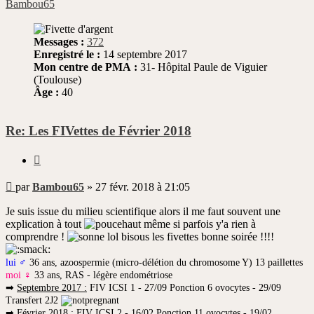
Bambou65
Messages :
372
Enregistré le :
14 septembre 2017
Mon centre de PMA :
31- Hôpital Paule de Viguier
(Toulouse)
Âge :
40
Re: Les FIVettes de Février 2018
Citer
Message
par
Bambou65
»
27 févr. 2018 à 21:05
non
lu
Je suis issue du milieu scientifique alors il me faut souvent une
explication à tout
même si parfois y'a rien à
comprendre !
lol bisous les fivettes bonne soirée !!!!
lui ♂
36 ans, azoospermie (micro-délétion du chromosome Y) 13 paillettes
moi ♀
33 ans, RAS - légère endométriose
➡
Septembre 2017 :
FIV ICSI 1 - 27/09 Ponction 6 ovocytes - 29/09
Transfert 2J2
➡
Février 2018 :
FIV ICSI 2 - 16/02 Ponction 11 ovocytes - 19/02