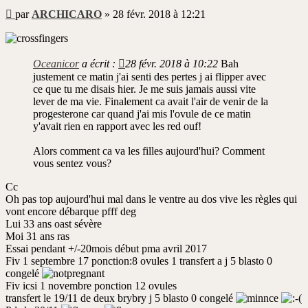
Message
par
ARCHICARO
»
28 févr. 2018 à 12:21
non
lu
Oceanicor
a écrit :
28 févr. 2018 à 10:22
Bah
justement ce matin j'ai senti des pertes j ai flipper avec
ce que tu me disais hier. Je me suis jamais aussi vite
lever de ma vie. Finalement ca avait l'air de venir de la
progesterone car quand j'ai mis l'ovule de ce matin
y'avait rien en rapport avec les red ouf!
Alors comment ca va les filles aujourd'hui? Comment
vous sentez vous?
Cc
Oh pas top aujourd'hui mal dans le ventre au dos vive les règles qui
vont encore débarque pfff deg
Lui 33 ans oast sévère
Moi 31 ans ras
Essai pendant +/-20mois début pma avril 2017
Fiv 1 septembre 17 ponction:8 ovules 1 transfert a j 5 blasto 0
congelé
Fiv icsi 1 novembre ponction 12 ovules
transfert le 19/11 de deux brybry j 5 blasto 0 congelé