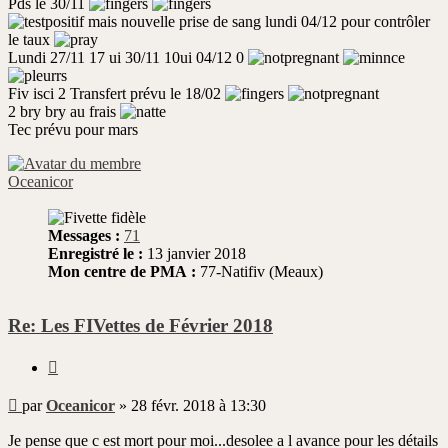
Pds le 30/11
mais nouvelle prise de sang lundi 04/12 pour contrôler
le taux
Lundi 27/11 17 ui 30/11 10ui 04/12 0
Fiv isci 2 Transfert prévu le 18/02
2 bry bry au frais
Tec prévu pour mars
Oceanicor
Messages :
71
Enregistré le :
13 janvier 2018
Mon centre de PMA :
77-Natifiv (Meaux)
Re: Les FIVettes de Février 2018
Citer
Message
par
Oceanicor
»
28 févr. 2018 à 13:30
non
lu
Je pense que c est mort pour moi...desolee a l avance pour les détails