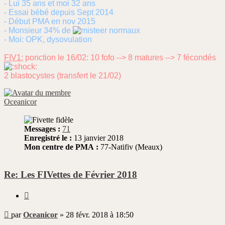
- Lui 35 ans et moi 32 ans
- Essai bébé depuis Sept 2014
- Début PMA en nov 2015
- Monsieur 34% de
normaux
- Moi: OPK, dysovulation
FIV1:
ponction le 16/02: 10 fofo --> 8 matures --> 7 fécondés
2 blastocystes (transfert le 21/02)
Oceanicor
Messages :
71
Enregistré le :
13 janvier 2018
Mon centre de PMA :
77-Natifiv (Meaux)
Re: Les FIVettes de Février 2018
Citer
Message
par
Oceanicor
»
28 févr. 2018 à 18:50
non