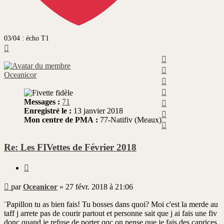
03/04 : écho T1
Haut
Haut
Haut
Oceanicor
Haut
Haut
Haut
Messages :
71
Enregistré le :
13 janvier 2018
Haut
Mon centre de PMA :
77-Natifiv (Meaux)
Haut
Re: Les FIVettes de Février 2018
Citer
Message
par
Oceanicor
»
27 févr. 2018 à 21:06
non
lu
¨Papillon tu as bien fais! Tu bosses dans quoi? Moi c'est la merde au
taff j arrete pas de courir partout et personne sait que j ai fais une fiv
donc quand je refuse de porter qqc on pense que je fais des caprices