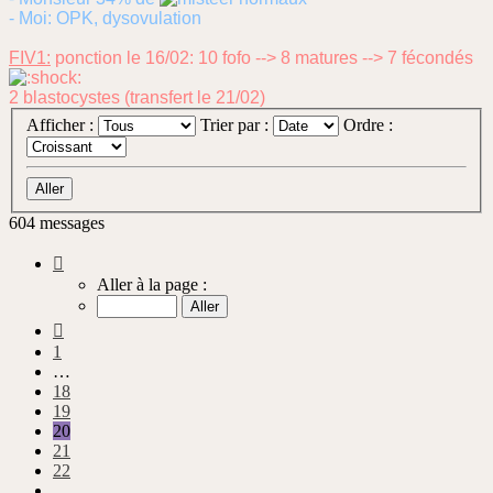
- Moi: OPK, dysovulation
FIV1:
ponction le 16/02: 10 fofo --> 8 matures --> 7 fécondés
2 blastocystes (transfert le 21/02)
Afficher :
Trier par :
Ordre :
604 messages
Page
20
Aller à la page :
sur
61
Précédente
1
…
18
19
20
21
22
…