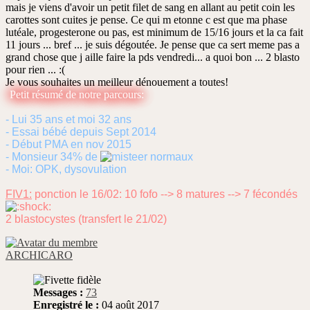
mais je viens d'avoir un petit filet de sang en allant au petit coin les
carottes sont cuites je pense. Ce qui m etonne c est que ma phase
lutéale, progesterone ou pas, est minimum de 15/16 jours et la ca fait
11 jours ... bref ... je suis dégoutée. Je pense que ca sert meme pas a
grand chose que j aille faire la pds vendredi... a quoi bon ... 2 blasto
pour rien ... :(
Je vous souhaites un meilleur dénouement a toutes!
Petit résumé de notre parcours:
- Lui 35 ans et moi 32 ans
- Essai bébé depuis Sept 2014
- Début PMA en nov 2015
- Monsieur 34% de
normaux
- Moi: OPK, dysovulation
FIV1:
ponction le 16/02: 10 fofo --> 8 matures --> 7 fécondés
2 blastocystes (transfert le 21/02)
ARCHICARO
Messages :
73
Enregistré le :
04 août 2017