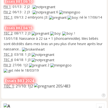
Essais BB1 08/10
FIV 1
: 01/13 : 2 J2 :
FIV 2
: 06/13 : 2 J3 :
6
TEC 1
: 09/13: 2 embryons J3:
né le 17/06/14
Essais BB2 04/15
TEC 2
: 08/17: 2 J3
!
13/01/18: Naissance à 22 sa + 1 (chorioamniotite). Mes bébés
sont décédés dans mes bras un peu plus d'une heure après leur
naissance...
TEC 3
: 03/18: 1 J3
TEC 4
: 04/18: 1 J3
FIV 3
: 27/06: 1J2
2
née le 18/03/19
Essais BB3 2024
TEC 1
: 21/10: 1J2
205/483
H
a
Cite
u