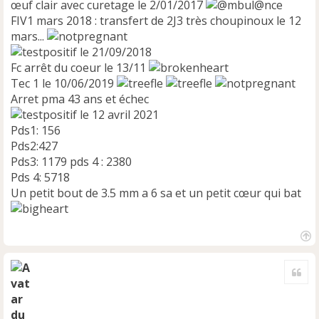
œuf clair avec curetage le 2/01/2017
FIV1 mars 2018 : transfert de 2J3 très choupinoux le 12
mars...
le 21/09/2018
Fc arrêt du coeur le 13/11
Tec 1 le 10/06/2019
Arret pma 43 ans et échec
le 12 avril 2021
Pds1: 156
Pds2:427
Pds3: 1179 pds 4 : 2380
Pds 4: 5718
Un petit bout de 3.5 mm a 6 sa et un petit cœur qui bat
H
a
Cite
u
t