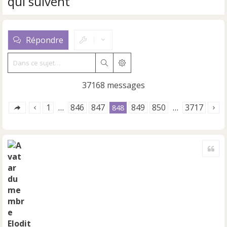
qui suivent
Répondre
Rechercher
Recherche avancée
37168 messages
1
846
847
849
850
3717
…
848
…
Cite
Elodit