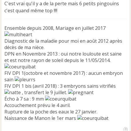
C'est vrai qu'il y a de la perte mais 6 petits pingouins
s
a
c'est quand même top !!!!
g
e
n
Ensemble depuis 2008, Mariage en juillet 2017
o
n
Diagnostic de la maladie pour moi en août 2012 après
l
décès de ma nièce.
u
DPN en Novembre 2013 : oui notre louloute est saine
et est notre rayon de soleil depuis le 11/05/2014.
FIV DPI 1(octobre et novembre 2017) : aucun embryon
sain
FIV DPI 1 bis (avril 2018) : 3 embryons sains vitrifiés
, transfert le 9 juillet.
Écho à 7 sa : 9 mm
Accouchement prévu le 4 avril.
Rupture de la poche des eaux le 27 janvier.
Naissance de Manon le 1er mars