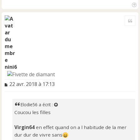
H
a
Cite
u
t
nini6
M
22 avr. 2018 à 17:13
e
s
s
Elodie56
a écrit :
a
Coucou les filles
g
e
n
Virgin64
en effet quand on a l habitude de la mer
o
dur dur de vivre sans
n