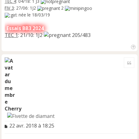
TEC 4
: 04/18: 1 J3
FIV 3
: 27/06: 1J2
2
née le 18/03/19
Essais BB3 2024
TEC 1
: 21/10: 1J2
205/483
H
a
Cite
u
t
Cherry
M
22 avr. 2018 à 18:25
e
s