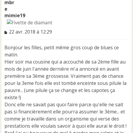
mimie19
M
22 avr. 2018 à 12:29
e
s
Bonjour les filles, petit même gros coup de blues ce
s
a
matin.
g
Hier soir ma cousine qui a accouché de sa 2ème fille au
e
mois de juin l'année dernière m'a annoncé en avant
n
première sa 3ème grossesse. Vraiment pas de chance
o
n
pour la 3eme fois elle est tombé enceinte sous pilule la
l
pauvre... (une pilule ça se change et les capotes ça
u
existe !)
Donc elle ne savait pas quoi faire parce qu'elle ne sait
pas si financièrement elle pourra assumer le 3ème... et
comme je travaille dans un organisme qui verse des
prestations elle voulais savoir à quoi elle aurai le droit !