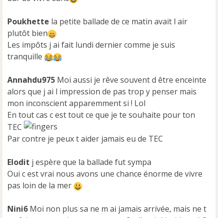
n
o
n
Poukhette
la petite ballade de ce matin avait l air
l
plutôt bien
u
Les impôts j ai fait lundi dernier comme je suis
tranquille
Annahdu975
Moi aussi je rêve souvent d être enceinte
alors que j ai l impression de pas trop y penser mais
mon inconscient apparemment si ! Lol
En tout cas c est tout ce que je te souhaite pour ton
TEC
Par contre je peux t aider jamais eu de TEC
Elodit
j espère que la ballade fut sympa
Oui c est vrai nous avons une chance énorme de vivre
pas loin de la mer
Nini6
Moi non plus sa ne m ai jamais arrivée, mais ne t