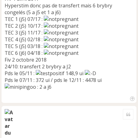
Hyperstim donc pas de transfert mais 6 brybry
congelés (5 a j5 et 1 a j6)
TEC 1 (j5) 07/17 :
TEC 2 (j5) 10/17 :
TEC 3 (j5) 11/17 :
TEC 4 (j5) 02/18 :
TEC 5 (j5) 03/18 :
TEC 6 (j6) 04/18 :
Fiv 2 octobre 2018
24/10: transfert 2 brybry a J2
Pds le 05/11 :
148,9 ui
Pds le 07/11 : 372 ui / pds le 12/11 : 4478 ui
: 2 a j6
H
a
Cite
u
t