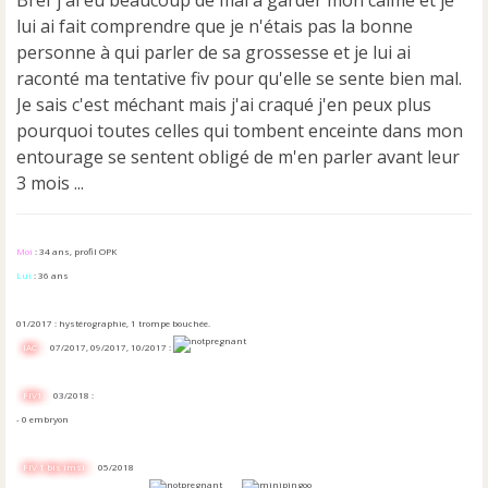
Bref j'ai eu beaucoup de mal à garder mon calme et je
lui ai fait comprendre que je n'étais pas la bonne
personne à qui parler de sa grossesse et je lui ai
raconté ma tentative fiv pour qu'elle se sente bien mal.
Je sais c'est méchant mais j'ai craqué j'en peux plus
pourquoi toutes celles qui tombent enceinte dans mon
entourage se sentent obligé de m'en parler avant leur
3 mois ...
Moi
: 34 ans, profil OPK
Lui
: 36 ans
01/2017 : hystérographie, 1 trompe bouchée.
IAC :
07/2017, 09/2017, 10/2017 :
FIV1:
03/2018 :
- 0 embryon
FIV 1 bis imsi :
05/2018