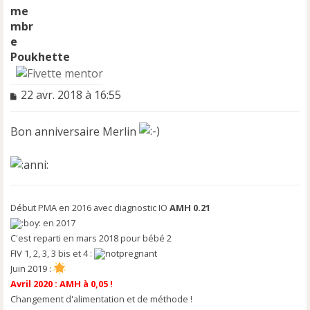
Poukhette
M
22 avr. 2018 à 16:55
e
s
Bon anniversaire Merlin
s
a
g
e
n
o
Début PMA en 2016 avec diagnostic IO
AMH 0.21
n
en 2017
l
u
C'est reparti en mars 2018 pour bébé 2
FIV 1, 2, 3, 3 bis et 4 :
Juin 2019 :
Avril 2020 : AMH à 0,05 !
Changement d'alimentation et de méthode !