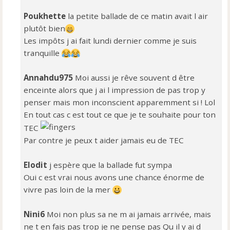
l
u
Poukhette
la petite ballade de ce matin avait l air
plutôt bien
Les impôts j ai fait lundi dernier comme je suis
tranquille
Annahdu975
Moi aussi je rêve souvent d être
enceinte alors que j ai l impression de pas trop y
penser mais mon inconscient apparemment si ! Lol
En tout cas c est tout ce que je te souhaite pour ton
TEC
Par contre je peux t aider jamais eu de TEC
Elodit
j espère que la ballade fut sympa
Oui c est vrai nous avons une chance énorme de
vivre pas loin de la mer
Nini6
Moi non plus sa ne m ai jamais arrivée, mais
ne t en fais pas trop je ne pense pas Qu il y ai d