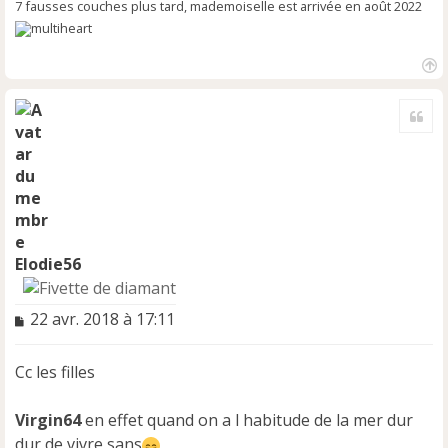
7 fausses couches plus tard, mademoiselle est arrivée en août 2022
H
a
Cite
u
t
Elodie56
M
22 avr. 2018 à 17:11
e
s
Cc les filles
s
a
g
Virgin64
en effet quand on a l habitude de la mer dur
e
dur de vivre sans