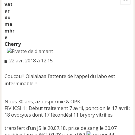
t
Cherry
M
22 avr. 2018 à 12:15
e
s
Coucou!!! Olalalaaa l’attente de l’appel du labo est
s
a
interminable !!!
g
e
n
Nous 30 ans, azoospermie & OPK
o
FIV ICSI 1 : Début traitement 7 avril, ponction le 17 avril :
n
18 ovocytes dont 17 fécondés! 11 brybry vitrifiés
l
u
transfert d’un J5 le 20.07.18, prise de sang le 30.07
positive taux a 362, 01.08 taux a 982