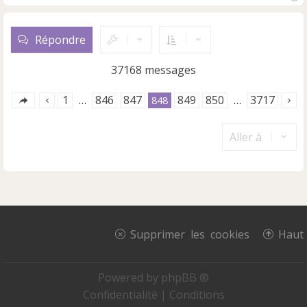
H
a
u
Répondre
t
37168 messages
1
846
847
849
850
3717
…
848
…
Aller à
Supprimer les cookies
Haut
Powered by
phpBB ®
Confidentialité
|
Conditions