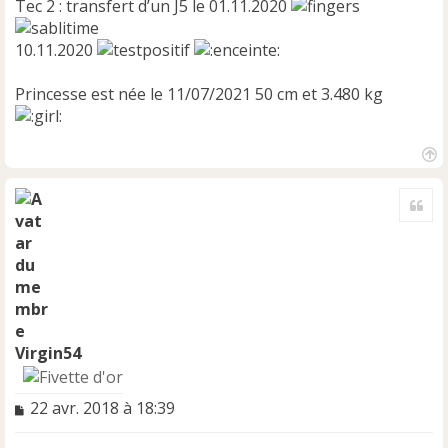
Tec 2 : transfert d’un J5 le 01.11.2020
10.11.2020
Princesse est née le 11/07/2021 50 cm et 3.480 kg
H
a
Cite
u
t
Virgin54
M
22 avr. 2018 à 18:39
e
s