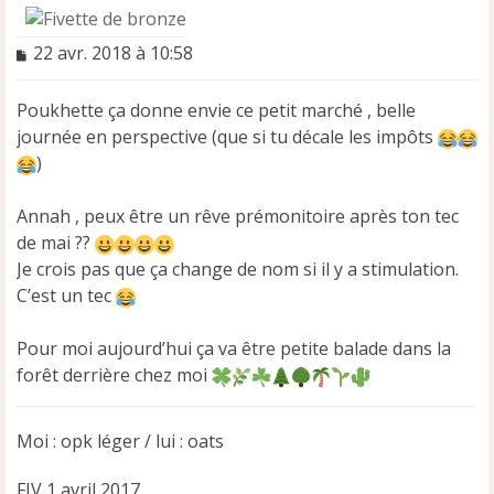
M
22 avr. 2018 à 10:58
e
s
Poukhette ça donne envie ce petit marché , belle
s
a
journée en perspective (que si tu décale les impôts
g
)
e
n
Annah , peux être un rêve prémonitoire après ton tec
o
n
de mai ??
l
Je crois pas que ça change de nom si il y a stimulation.
u
C’est un tec
Pour moi aujourd’hui ça va être petite balade dans la
forêt derrière chez moi
Moi : opk léger / lui : oats
FIV 1 avril 2017