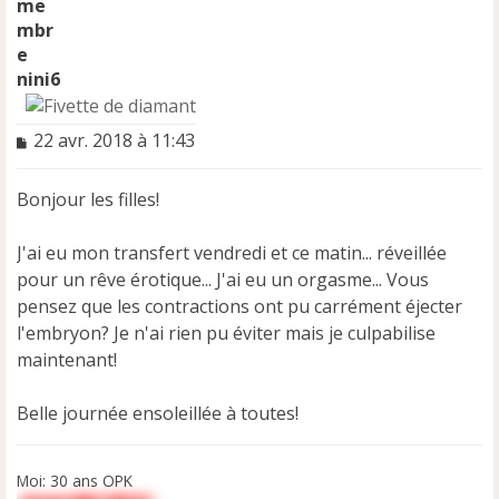
nini6
M
22 avr. 2018 à 11:43
e
s
Bonjour les filles!
s
a
g
J'ai eu mon transfert vendredi et ce matin... réveillée
e
pour un rêve érotique... J'ai eu un orgasme... Vous
n
pensez que les contractions ont pu carrément éjecter
o
n
l'embryon? Je n'ai rien pu éviter mais je culpabilise
l
maintenant!
u
Belle journée ensoleillée à toutes!
Moi: 30 ans OPK