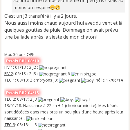
aujourd'hui le temps est même un peu gris ! Mais au
moins on respire
C'est un J3 transféré il y a 2 jours.
Nous aussi moins chaud aujourd'hui avec du vent et là
quelques gouttes de pluie. Dommage on avait prévu
une ballade après la sieste de mon chaton!
Moi: 30 ans OPK
Essais BB1 08/10
FIV 1
: 01/13 : 2 J2 :
FIV 2
: 06/13 : 2 J3 :
6
TEC 1
: 09/13: 2 embryons J3:
né le 17/06/14
Essais BB2 04/15
TEC 2
: 08/17: 2 J3
!
13/01/18: Naissance à 22 sa + 1 (chorioamniotite). Mes bébés
sont décédés dans mes bras un peu plus d'une heure après leur
naissance...
TEC 3
: 03/18: 1 J3