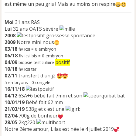
est même un peu gris ! Mais au moins on respire
Moi
31 ans RAS
Lui
32 ans OATS sévère
2008
grossesse spontanée
2009
Notre mini nous
03
/
18
fiv icsi = 0 embryon
06/18
fiv icsi bis = 0 embryon
04
/
09
positif
biopsie testiculaire
10
/
18
fiv icsi ter
02
/
11
transfert d un j2
5 embryons =0 congelé
16
/
11
/
18
04
/
12
6SA+6 bébé fait 7mm et son
bat
10
/
01
/
19
Bébé fait 62 mm
21
/
03
/
19
538g et c est une
02
/
04
700g de bonheur
28
/
05
2kg220
Notre 2ème amour, Lilas est née le 4 juillet 2019