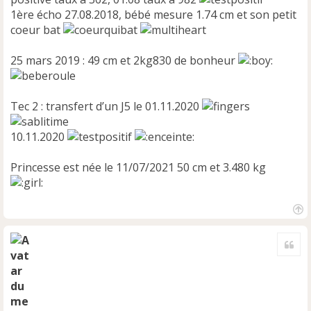
1ère écho 27.08.2018, bébé mesure 1.74 cm et son petit
coeur bat
25 mars 2019 : 49 cm et 2kg830 de bonheur
Tec 2 : transfert d’un J5 le 01.11.2020
10.11.2020
Princesse est née le 11/07/2021 50 cm et 3.480 kg
H
a
Cite
u
t