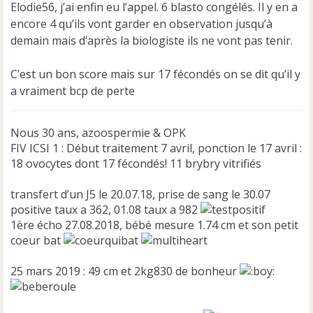
Elodie56, j’ai enfin eu l’appel. 6 blasto congélés. Il y en a
s
a
encore 4 qu’ils vont garder en observation jusqu’à
g
demain mais d’après la biologiste ils ne vont pas tenir.
e
n
C’est un bon score mais sur 17 fécondés on se dit qu’il y
o
n
a vraiment bcp de perte
l
u
Nous 30 ans, azoospermie & OPK
FIV ICSI 1 : Début traitement 7 avril, ponction le 17 avril :
18 ovocytes dont 17 fécondés! 11 brybry vitrifiés
transfert d’un J5 le 20.07.18, prise de sang le 30.07
positive taux a 362, 01.08 taux a 982
1ère écho 27.08.2018, bébé mesure 1.74 cm et son petit
coeur bat
25 mars 2019 : 49 cm et 2kg830 de bonheur