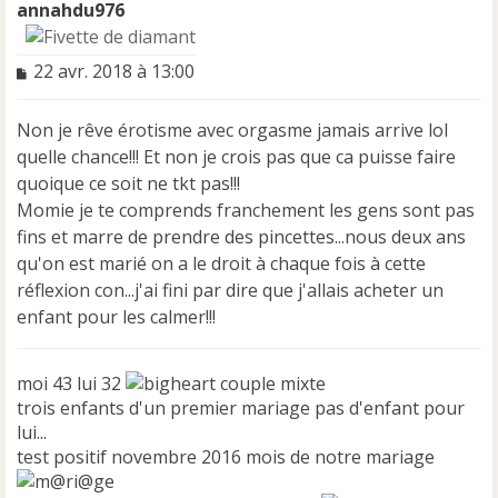
annahdu976
M
22 avr. 2018 à 13:00
e
s
Non je rêve érotisme avec orgasme jamais arrive lol
s
a
quelle chance!!! Et non je crois pas que ca puisse faire
g
quoique ce soit ne tkt pas!!!
e
Momie je te comprends franchement les gens sont pas
n
fins et marre de prendre des pincettes...nous deux ans
o
n
qu'on est marié on a le droit à chaque fois à cette
l
réflexion con...j'ai fini par dire que j'allais acheter un
u
enfant pour les calmer!!!
moi 43 lui 32
couple mixte
trois enfants d'un premier mariage pas d'enfant pour
lui...
test positif novembre 2016 mois de notre mariage