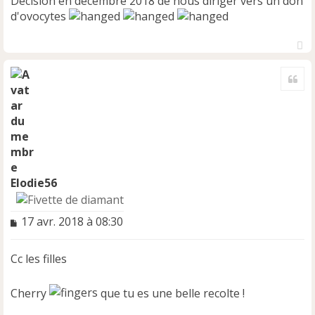
Décision en décembre 2018 de nous diriger vers un don
d'ovocytes
H
a
Cite
u
t
Elodie56
M
17 avr. 2018 à 08:30
e
s
Cc les filles
s
a
g
Cherry
que tu es une belle recolte !
e
n