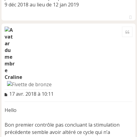
9 déc 2018 au lieu de 12 jan 2019
H
a
Cite
u
t
Craline
M
17 avr. 2018 à 10:11
e
s
Hello
s
a
g
Bon premier contrôle pas concluant la stimulation
e
précédente semble avoir altéré ce cycle qui n’a
n