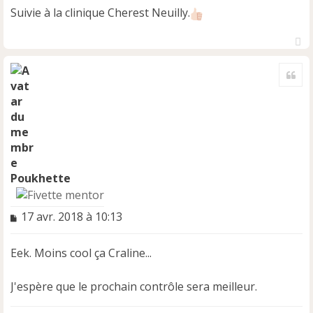
Suivie à la clinique Cherest Neuilly.
H
a
Cite
u
t
Poukhette
M
17 avr. 2018 à 10:13
e
s
Eek. Moins cool ça Craline...
s
a
g
J'espère que le prochain contrôle sera meilleur.
e
n