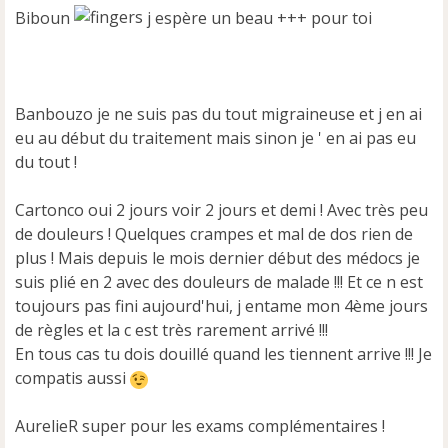
Biboun
j espère un beau +++ pour toi
o
n
l
u
Banbouzo je ne suis pas du tout migraineuse et j en ai
eu au début du traitement mais sinon je ' en ai pas eu
du tout !
Cartonco oui 2 jours voir 2 jours et demi ! Avec très peu
de douleurs ! Quelques crampes et mal de dos rien de
plus ! Mais depuis le mois dernier début des médocs je
suis plié en 2 avec des douleurs de malade !!! Et ce n est
toujours pas fini aujourd'hui, j entame mon 4ème jours
de règles et la c est très rarement arrivé !!!
En tous cas tu dois douillé quand les tiennent arrive !!! Je
compatis aussi
AurelieR super pour les exams complémentaires !