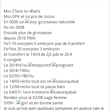
g
e
n
Moi 27ans lui 40ans
o
Moi OPK et lui pro de zozos
n
En 0000 un
grossesse naturelle
l
fsc en 2008
u
Ensuite plus de grossesse
depuis 2016 PMA
Fiv1:10 ovocytes 0 embryon pas de transfert
Fiv1bis 20 ovocytes 3 embryon
et transfert le 14.04 de 2j2 pds le 26.4
0 congelé
Le 26/4=61iu
Le 30/4=730iu
Le 02/05=1867iu
Le 14/05=écho tout est ok
Le 12/06=echo tout ce passe bien
Le 04/07= 1ere trimestre
Rendez-vous le 02/08 sage femme
5/09= :
et en bonne santé
Je suis arrivé avec quelques semaines en avance née le