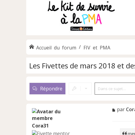
Accueil du forum
FIV et PMA
Les Fivettes de mars 2018 et de
Répondre
M
par
Cor
e
s
Cora31
s
a
me