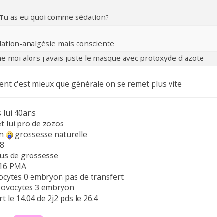
Tu as eu quoi comme sédation?
ation-analgésie mais consciente
 moi alors j avais juste le masque avec protoxyde d azote
nt c'est mieux que générale on se remet plus vite
 lui 40ans
t lui pro de zozos
un
grossesse naturelle
08
lus de grossesse
016 PMA
vocytes 0 embryon pas de transfert
0 ovocytes 3 embryon
rt le 14.04 de 2j2 pds le 26.4