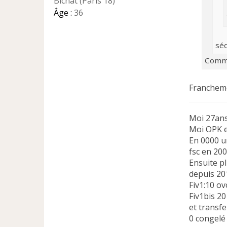
Bichat (Paris 18)
u
Âge :
36
séd
Comme
Francheme
Moi 27ans
Moi OPK e
En 0000 
fsc en 20
Ensuite p
depuis 2
Fiv1:10 o
Fiv1bis 2
et transfe
0 congelé