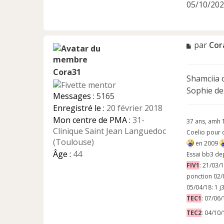
05/10/202
M
par
Cor
e
s
Cora31
s
Shamciia c
a
Sophie de
g
Messages :
5165
e
Enregistré le :
20 février 2018
n
Mon centre de PMA :
31-
o
37 ans, amh 
n
Clinique Saint Jean Languedoc
Coelio pour
l
(Toulouse)
en 2009
u
Âge :
44
Essai bb3 de
FIV1
: 21/03/
ponction 02/
05/04/18: 1 j
TEC1
: 07/06/
TEC2
: 04/10/