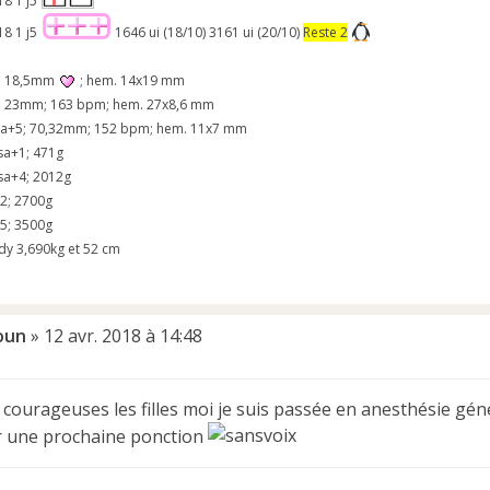
18 1 j5
18 1 j5
1646 ui (18/10) 3161 ui (20/10)
Reste 2
2; 18,5mm
; hem. 14x19 mm
1; 23mm; 163 bpm; hem. 27x8,6 mm
2sa+5; 70,32mm; 152 bpm; hem. 11x7 mm
 sa+1; 471g
 sa+4; 2012g
+2; 2700g
+5; 3500g
y 3,690kg et 52 cm
oun
»
12 avr. 2018 à 14:48
courageuses les filles moi je suis passée en anesthésie géné
 une prochaine ponction