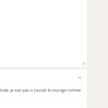
H
a
Citer
u
t
rale, je sais pas si j’aurais le courage comme