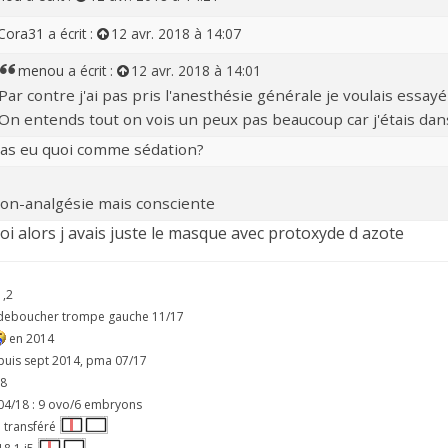
Cora31
a écrit :
12 avr. 2018 à 14:07
menou
a écrit :
12 avr. 2018 à 14:01
Par contre j'ai pas pris l'anesthésie générale je voulais essayé
On entends tout on vois un peux pas beaucoup car j'étais dans m
 as eu quoi comme sédation?
ion-analgésie mais consciente
 alors j avais juste le masque avec protoxyde d azote
1,2
 deboucher trompe gauche 11/17
en 2014
puis sept 2014, pma 07/17
18
04/18 : 9 ovo/6 embryons
3 transféré