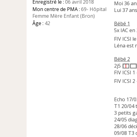
Enregistré le :
06 avril 2018
o
Moi 36 an
n
Mon centre de PMA :
69- Hôpital
Lui 37 an
l
Femme Mère Enfant (Bron)
u
Âge :
42
Bébé 1
5x IAC en 
FIV ICSI l
Léna est 
Bébé 2
2j5
FIV ICSI 1
FIV ICSI 2
Echo 17/
T1 20/04 
3 petits 
24/05 dia
28/06 déc
09/08 T3 