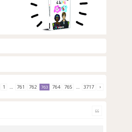
1
761
762
764
765
3717
…
763
…
Citer