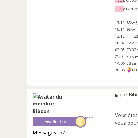
TEC1
: 07/06/
TEC2
: 04/10/
13/11: 8SA+
19/11: 9SA+
13/12: T1 1
18/02: T2 22
02/05: T3 32
21/05: 35 sa
14/06: 38 sa
20/06:
Mad
M
par
Bib
e
s
Biboun
s
Vous êtes 
a
vous pour
g
e
Messages :
573
n