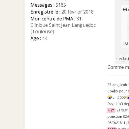
g
Messages :
5165
e
Enregistré le :
20 février 2018
n
Mon centre de PMA :
31-
o
n
Clinique Saint Jean Languedoc
l
(Toulouse)
u
Âge :
44
Tu
sédat
Comme moi
37 ans, amh 
Coelio pour
en 2009
Essai bb3 de
FIV1
: 21/03/
ponction 02/
05/04/18: 1 j