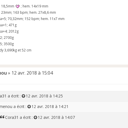
2; 18,5mm
; hem. 14x19 mm
1; 23mm; 163 bpm; hem. 27x8,6 mm
2sa+5; 70,32mm; 152 bpm; hem. 11x7 mm
 sa+1; 471g
 sa+4; 2012g
+2; 2700g
+5; 3500g
y 3,690kg et 52 cm
nou
»
12 avr. 2018 à 15:04
a31
a écrit :
12 avr. 2018 à 14:25
menou
a écrit :
12 avr. 2018 à 14:21
Cora31
a écrit :
12 avr. 2018 à 14:07