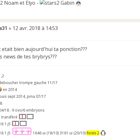
2 Noam et Elyo -
Gabin
a31
»
12 avr. 2018 à 14:53
 etait bien aujourd'hui ta ponction???
s news de tes brybrys???
1,2
 deboucher trompe gauche 11/17
en 2014
puis sept 2014, pma 07/17
18
04/18 : 9 ovo/6 embryons
3 transféré
18 1 j5
18 1 j5
1646 ui (18/10) 3161 ui (20/10)
Reste 2