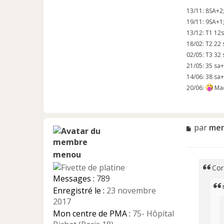
13/11: 8SA+
19/11: 9SA+
13/12: T1 1
18/02: T2 22
02/05: T3 32
21/05: 35 sa
14/06: 38 sa
20/06:
Mad
M
par
me
e
s
menou
s
a
Cor
g
Messages :
789
e
Enregistré le :
23 novembre
n
2017
o
n
Mon centre de PMA :
75- Hôpital
l