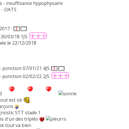
s - insuffisance hypophysaire
s - OATS
2017 :
e 30/03/18 1J5
née le 22/12/2018
 - ponction 07/01/21 4J5
 - ponction 02/02/22 2J5
03
tout est ok
garçons
gnostic STT stade 1
ès d'un des triplés
ok tout va bien