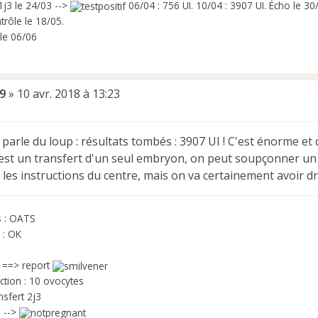
1j3 le 24/03 -->
06/04 : 756 UI. 10/04 : 3907 UI. Écho le 3
trôle le 18/05.
le 06/06
9
»
10 avr. 2018 à 13:23
arle du loup : résultats tombés : 3907 UI ! C'est énorme et d
st un transfert d'un seul embryon, on peut soupçonner un tr
 les instructions du centre, mais on va certainement avoir d
s : OATS
 : OK
o ==> report
ction : 10 ovocytes
nsfert 2j3
 -->