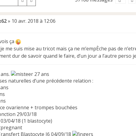
Rechercher
Recherche avancée
x62
»
10 avr. 2018 à 12:06
 vois ça
 je me suis mise au tricot mais ça ne m’empÈche pas de n’et
ement dur de savoir quand le faire, d’un jour a l’autre perso j
 ans.
27 ans
es naturelles d’une précédente relation :
 ans
ns
ans
nce ovarienne + trompes bouchées
Ponction 29/03/18
03/04/18 (1 blastocyte)
Transfert Blastocyte J6 04/09/18