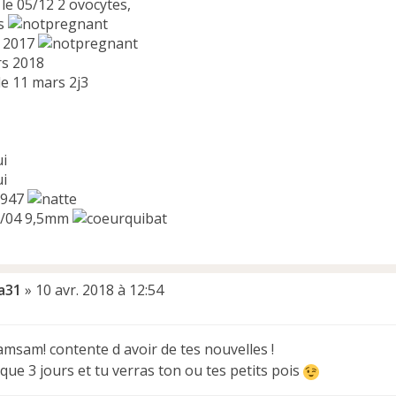
le 05/12 2 ovocytes,
és
i 2017
rs 2018
le 11 mars 2j3
ui
ui
 9947
3/04 9,5mm
a31
»
10 avr. 2018 à 12:54
msam! contente d avoir de tes nouvelles !
 que 3 jours et tu verras ton ou tes petits pois