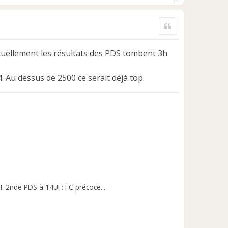
H
a
Citer
u
t
tuellement les résultats des PDS tombent 3h
. Au dessus de 2500 ce serait déjà top.
. 2nde PDS à 14UI : FC précoce...