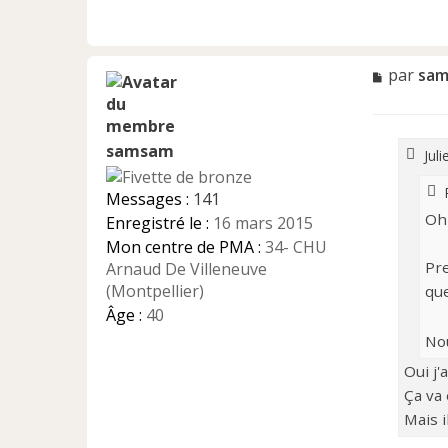
M
par
sa
e
s
s
a
samsam
Juli
g
e
Messages :
141
n
Oh 
Enregistré le :
16 mars 2015
o
n
Mon centre de PMA :
34- CHU
l
Pre
Arnaud De Villeneuve
u
(Montpellier)
que
Âge :
40
Nou
Oui j'
Ça va 
Mais i