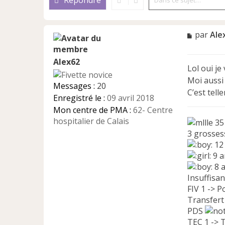
Répondre
M
par
Ale
e
s
Alex62
s
Lol oui je
a
Moi aussi
g
Messages :
20
e
C’est tell
Enregistré le :
09 avril 2018
n
Mon centre de PMA :
62- Centre
o
n
hospitalier de Calais
35
l
3 grossess
u
12
9 a
8 
Insuffisa
FIV 1 -> 
Transfert 
PDS
TEC 1 -> 