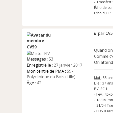
- Transfert 
Écho de con
Écho du T1 
M
par
CV5
e
s
CV59
s
Quand on p
a
Comme c'e
g
Messages :
53
e
On attend
Enregistré le :
27 janvier 2017
n
Mon centre de PMA :
59-
o
n
Polyclinique du Bois (Lille)
Moi
: 33 an
l
Âge :
42
Elle
: 37 ans
u
FIV ISCI1:
- Fév. : tox
- 18/04 Pon
- 21/04 Tra
- PDS 03/05