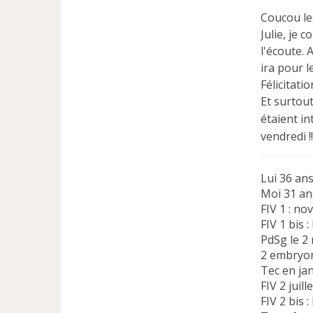
Coucou les
Julie, je 
l'écoute.
ira pour l
Félicitati
Et surtout
étaient in
vendredi !!
Lui 36 an
Moi 31 a
FIV 1 : n
FIV 1 bis 
PdSg le 2
2 embryon
Tec en ja
FIV 2 juil
FIV 2 bis 