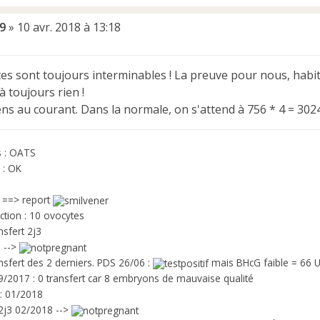
9
»
10 avr. 2018 à 13:18
tes sont toujours interminables ! La preuve pour nous, habi
là toujours rien !
ens au courant. Dans la normale, on s'attend à 756 * 4 = 3024
s : OATS
 : OK
o ==> report
ction : 10 ovocytes
nsfert 2j3
 -->
nsfert des 2 derniers. PDS 26/06 :
mais BHcG faible = 66 UI
 09/2017 : 0 transfert car 8 embryons de mauvaise qualité
 : 01/2018
 2j3 02/2018 -->