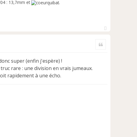
0/04 : 13,7mm et
.
H
a
Citer
u
t
onc super (enfin j'espère) !
uc rare : une division en vrais jumeaux.
roit rapidement à une écho.