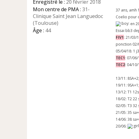
Enregistré le :
20 février 2018
n
Mon centre de PMA :
31-
o
37 ans, amh 
n
Clinique Saint Jean Languedoc
Coelio pour
l
(Toulouse)
en 2
u
Âge :
44
Essai bb3 de
FIV1
: 21/03/
ponction 02/
05/04/18: 1 j
TEC1
: 07/06/
TEC2
: 04/10/
13/11: 8SA+
19/11: 9SA+
13/12: T1 1
18/02: T2 22
02/05: T3 32
21/05: 35 sa
14/06: 38 sa
20/06: