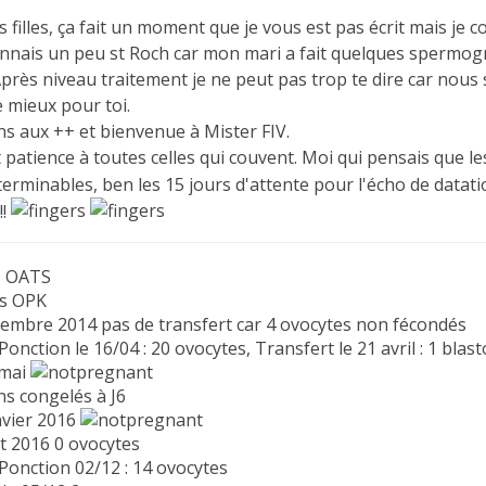
 filles, ça fait un moment que je vous est pas écrit mais je co
connais un peu st Roch car mon mari a fait quelques spermogr
 Après niveau traitement je ne peut pas trop te dire car nou
e mieux pour toi.
ons aux ++ et bienvenue à Mister FIV.
 patience à toutes celles qui couvent. Moi qui pensais que le
terminables, ben les 15 jours d'attente pour l'écho de datati
!!
s OATS
ns OPK
ovembre 2014 pas de transfert car 4 ovocytes non fécondés
: Ponction le 16/04 : 20 ovocytes, Transfert le 21 avril : 1 blast
 mai
s congelés à J6
nvier 2016
let 2016 0 ovocytes
: Ponction 02/12 : 14 ovocytes