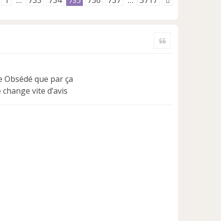
1
733
734
736
737
3717
…
735
…
Citer
re Obsédé que par ça
e change vite d’avis