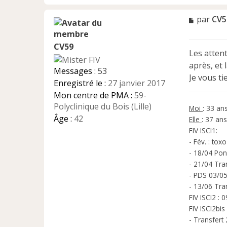
M
par
CV5
e
s
CV59
s
Les atten
a
après, et 
g
Messages :
53
e
Je vous ti
Enregistré le :
27 janvier 2017
n
Mon centre de PMA :
59-
o
n
Polyclinique du Bois (Lille)
Moi
: 33 an
l
Âge :
42
Elle
: 37 ans
u
FIV ISCI1:
- Fév. : tox
- 18/04 Pon
- 21/04 Tra
- PDS 03/05
- 13/06 Tra
FIV ISCI2 :
FIV ISCI2bis
- Transfert