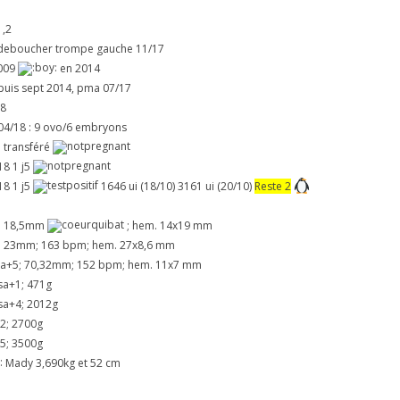
1,2
 deboucher trompe gauche 11/17
009
en 2014
puis sept 2014, pma 07/17
18
04/18 : 9 ovo/6 embryons
3 transféré
18 1 j5
18 1 j5
1646 ui (18/10) 3161 ui (20/10)
Reste 2
2; 18,5mm
; hem. 14x19 mm
1; 23mm; 163 bpm; hem. 27x8,6 mm
2sa+5; 70,32mm; 152 bpm; hem. 11x7 mm
 sa+1; 471g
 sa+4; 2012g
+2; 2700g
+5; 3500g
Mady 3,690kg et 52 cm