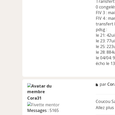
Transfert 
0 congel
FIV 3 : ma
FIV 4 : ma
transfert 
pdsg :
le 21: 42ui
le 23: 77ui
le 25: 223
le 28: 884
le 04/04:
écho le 1
M
par
Cor
e
s
Cora31
s
Coucou Sa
a
Allez plus
g
Messages :
5165
e