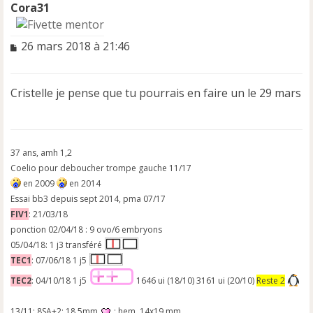
Cora31
M
26 mars 2018 à 21:46
e
s
s
Cristelle je pense que tu pourrais en faire un le 29 mars
a
g
e
n
o
37 ans, amh 1,2
n
Coelio pour deboucher trompe gauche 11/17
l
en 2009
en 2014
u
Essai bb3 depuis sept 2014, pma 07/17
FIV1
: 21/03/18
ponction 02/04/18 : 9 ovo/6 embryons
05/04/18: 1 j3 transféré
TEC1
: 07/06/18 1 j5
TEC2
: 04/10/18 1 j5
1646 ui (18/10) 3161 ui (20/10)
Reste 2
13/11: 8SA+2; 18,5mm
; hem. 14x19 mm