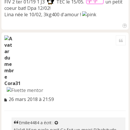
FIV 2 ter 01/19 1 J3
TEC le 15/05.
un petit
coeur bat! Dpa 12/02!
Lina née le 10/02, 3kg400 d'amour !
H
a
Cite
u
t
Cora31
M
26 mars 2018 à 21:59
e
s
s
a
Emilie4484
a écrit :
g
Alala!! M'en parle pas!! Ça fait un mois! D'habitude