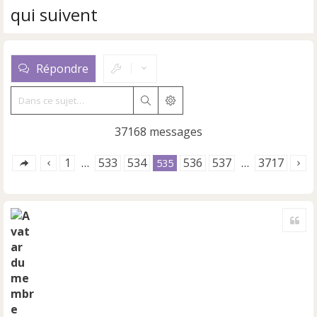
qui suivent
Répondre
Rechercher
Recherche avancée
37168 messages
1
533
534
536
537
3717
…
535
…
Cite