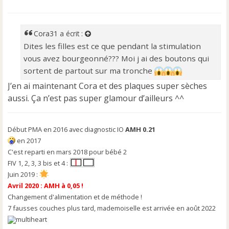
e
s
s
a
Cora31
a écrit :
g
Dites les filles est ce que pendant la stimulation
e
vous avez bourgeonné??? Moi j ai des boutons qui
n
o
sortent de partout sur ma tronche
n
J’en ai maintenant Cora et des plaques super sèches
l
aussi. Ça n’est pas super glamour d’ailleurs ^^
u
Début PMA en 2016 avec diagnostic IO
AMH 0.21
en 2017
C'est reparti en mars 2018 pour bébé 2
FIV 1, 2, 3, 3 bis et 4 :
Juin 2019 :
Avril 2020 : AMH à 0,05 !
Changement d'alimentation et de méthode !
7 fausses couches plus tard, mademoiselle est arrivée en août 2022