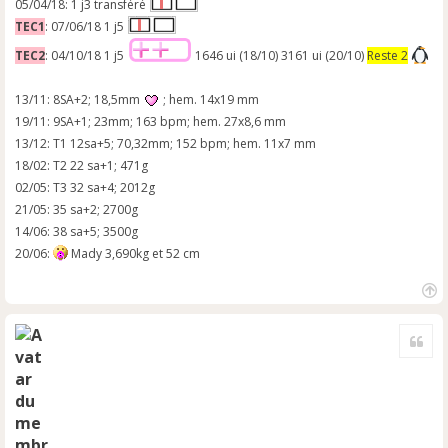
05/04/18: 1 j3 transféré
TEC1
: 07/06/18 1 j5
TEC2
: 04/10/18 1 j5
1646 ui (18/10) 3161 ui (20/10)
Reste 2
13/11: 8SA+2; 18,5mm
; hem. 14x19 mm
19/11: 9SA+1; 23mm; 163 bpm; hem. 27x8,6 mm
13/12: T1 12sa+5; 70,32mm; 152 bpm; hem. 11x7 mm
18/02: T2 22 sa+1; 471g
02/05: T3 32 sa+4; 2012g
21/05: 35 sa+2; 2700g
14/06: 38 sa+5; 3500g
20/06:
Mady 3,690kg et 52 cm
H
a
Cite
u
t