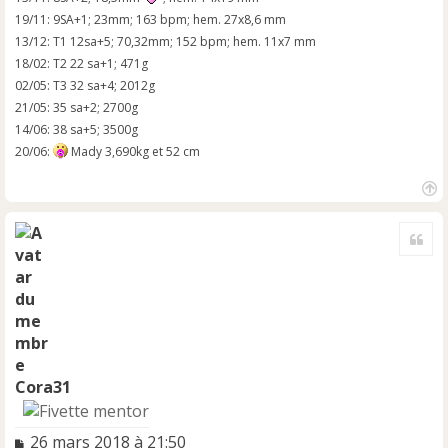
19/11: 9SA+1; 23mm; 163 bpm; hem. 27x8,6 mm
13/12: T1 12sa+5; 70,32mm; 152 bpm; hem. 11x7 mm
18/02: T2 22 sa+1; 471g
02/05: T3 32 sa+4; 2012g
21/05: 35 sa+2; 2700g
14/06: 38 sa+5; 3500g
20/06:
Mady 3,690kg et 52 cm
H
a
Cite
u
t
Cora31
M
26 mars 2018 à 21:50