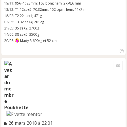
19/11: 9SA+1; 23mm; 163 bpm; hem. 27x8,6 mm
13/12: T1 12sa+5; 70,32mm; 152 bpm; hem. 11x7 mm
18/02: T2 22 sa+1; 471g
02/05: T3 32 sa+4; 2012g
21/05: 35 sa+2; 2700g
14/06: 38 sa+5; 3500g
20/06:
Mady 3,690kg et 52 cm
H
a
Cite
u
t
Poukhette
M
26 mars 2018 à 22:01