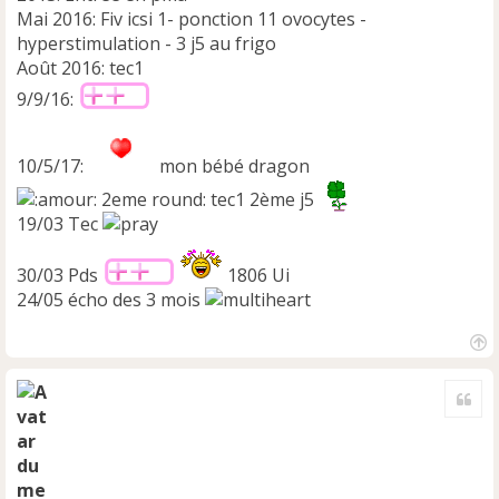
Mai 2016: Fiv icsi 1- ponction 11 ovocytes -
hyperstimulation - 3 j5 au frigo
Août 2016: tec1
9/9/16:
10/5/17:
mon bébé dragon
2eme round: tec1 2ème j5
19/03 Tec
30/03 Pds
1806 Ui
24/05 écho des 3 mois
H
a
Cite
u
t