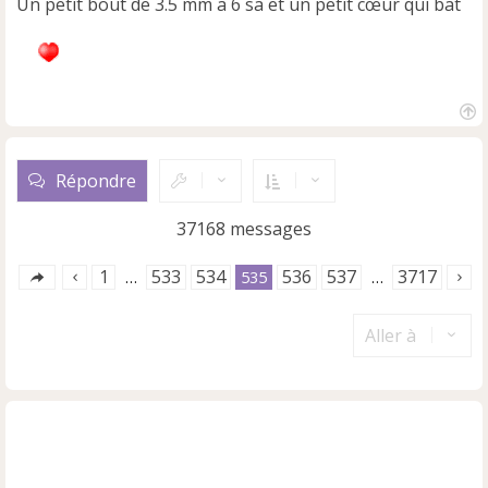
Un petit bout de 3.5 mm a 6 sa et un petit cœur qui bat
H
a
u
Répondre
t
37168 messages
1
533
534
536
537
3717
…
535
…
Aller à