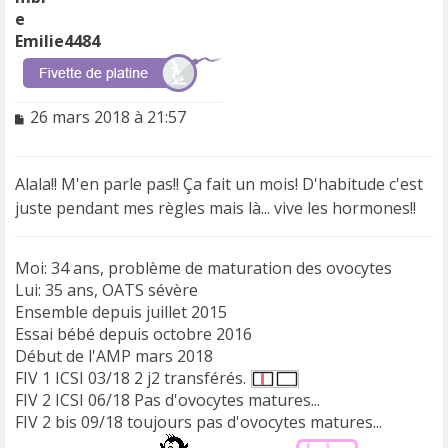
Emilie4484
M
26 mars 2018 à 21:57
e
s
s
Alala!! M'en parle pas!! Ça fait un mois! D'habitude c'est
a
juste pendant mes règles mais là... vive les hormones!!
g
e
n
Moi: 34 ans, problème de maturation des ovocytes
o
n
Lui: 35 ans, OATS sévère
l
Ensemble depuis juillet 2015
u
Essai bébé depuis octobre 2016
Début de l'AMP mars 2018
FIV 1 ICSI 03/18 2 j2 transférés.
FIV 2 ICSI 06/18 Pas d'ovocytes matures...
FIV 2 bis 09/18 toujours pas d'ovocytes matures...