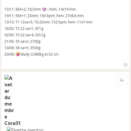
13/11: 8SA+2; 18,5mm
; hem. 14x19 mm
19/11: 9SA+1; 23mm; 163 bpm; hem. 27x8,6 mm
13/12: T1 12sa+5; 70,32mm; 152 bpm; hem. 11x7 mm
18/02: T2 22 sa+1; 471g
02/05: T3 32 sa+4; 2012g
21/05: 35 sa+2; 2700g
14/06: 38 sa+5; 3500g
20/06:
Mady 3,690kg et 52 cm
H
a
Cite
u
t
Cora31