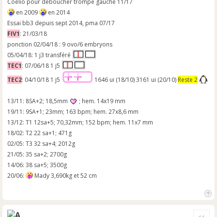
Coelio pour deboucher trompe gauche 11/17
en 2009
en 2014
Essai bb3 depuis sept 2014, pma 07/17
FIV1
: 21/03/18
ponction 02/04/18 : 9 ovo/6 embryons
05/04/18: 1 j3 transféré
TEC1
: 07/06/18 1 j5
TEC2
: 04/10/18 1 j5
1646 ui (18/10) 3161 ui (20/10)
Reste 2
13/11: 8SA+2; 18,5mm
; hem. 14x19 mm
19/11: 9SA+1; 23mm; 163 bpm; hem. 27x8,6 mm
13/12: T1 12sa+5; 70,32mm; 152 bpm; hem. 11x7 mm
18/02: T2 22 sa+1; 471g
02/05: T3 32 sa+4; 2012g
21/05: 35 sa+2; 2700g
14/06: 38 sa+5; 3500g
20/06:
Mady 3,690kg et 52 cm
H
a
Cite