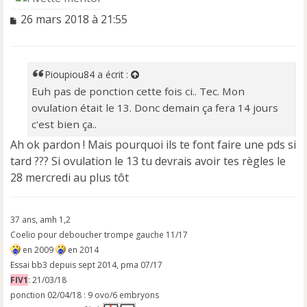
M
26 mars 2018 à 21:55
e
s
s
a
Pioupiou84
a écrit :
g
Euh pas de ponction cette fois ci.. Tec. Mon
e
ovulation était le 13. Donc demain ça fera 14 jours
n
o
c'est bien ça..
n
Ah ok pardon ! Mais pourquoi ils te font faire une pds si
l
tard ??? Si ovulation le 13 tu devrais avoir tes règles le
u
28 mercredi au plus tôt
37 ans, amh 1,2
Coelio pour deboucher trompe gauche 11/17
en 2009
en 2014
Essai bb3 depuis sept 2014, pma 07/17
FIV1
: 21/03/18
ponction 02/04/18 : 9 ovo/6 embryons