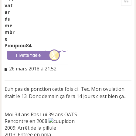
u
t
Pioupiou84
M
26 mars 2018 à 21:52
e
s
s
Euh pas de ponction cette fois ci.. Tec. Mon ovulation
a
était le 13. Donc demain ça fera 14 jours c'est bien ça..
g
e
n
Moi 34 ans Ras Lui 39 ans OATS
o
n
Rencontre en 2008
l
2009: Arrêt de la pillule
u
2013: Entrée en pma