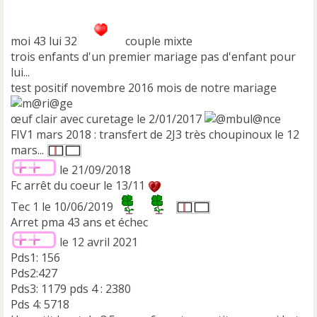
n
l
u
moi 43 lui 32
couple mixte
trois enfants d'un premier mariage pas d'enfant pour
lui...
test positif novembre 2016 mois de notre mariage
œuf clair avec curetage le 2/01/2017
FIV1 mars 2018 : transfert de 2J3 très choupinoux le 12
mars...
le 21/09/2018
Fc arrêt du coeur le 13/11
Tec 1 le 10/06/2019
Arret pma 43 ans et échec
le 12 avril 2021
Pds1: 156
Pds2:427
Pds3: 1179 pds 4 : 2380
Pds 4: 5718