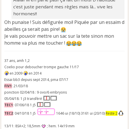
e
c'est juste pendant mes règles mais là... vive les
n
o
hormones!!
n
Oh punaise ! Suis défigurée moi! Piquée par un essaim d
l
abeilles ça serait pas pire!
u
Je vais pouvoir mettre un sac sur la tete sinon mon
homme va plus me toucher !
37 ans, amh 1,2
Coelio pour deboucher trompe gauche 11/17
en 2009
en 2014
Essai bb3 depuis sept 2014, pma 07/17
FIV1
: 21/03/18
ponction 02/04/18 : 9 ovo/6 embryons
05/04/18: 1 j3 transféré
TEC1
: 07/06/18 1 j5
TEC2
: 04/10/18 1 j5
1646 ui (18/10) 3161 ui (20/10)
Reste 2
13/11: 8SA+2; 18,5mm
; hem. 14x19 mm