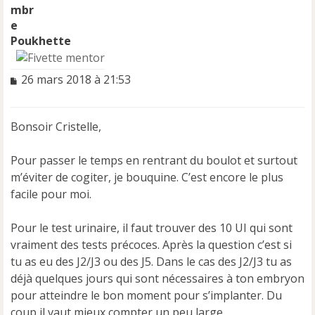
Poukhette
M
26 mars 2018 à 21:53
e
s
s
Bonsoir Cristelle,
a
g
e
Pour passer le temps en rentrant du boulot et surtout
n
m’éviter de cogiter, je bouquine. C’est encore le plus
o
facile pour moi.
n
l
u
Pour le test urinaire, il faut trouver des 10 UI qui sont
vraiment des tests précoces. Après la question c’est si
tu as eu des J2/J3 ou des J5. Dans le cas des J2/J3 tu as
déjà quelques jours qui sont nécessaires à ton embryon
pour atteindre le bon moment pour s’implanter. Du
coup il vaut mieux compter un peu large.