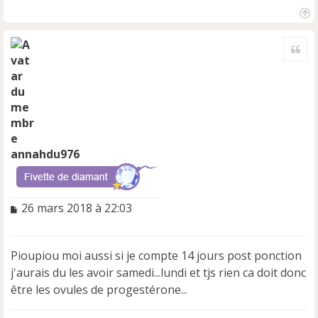
H
a
Cite
u
t
annahdu976
M
26 mars 2018 à 22:03
e
s
s
Pioupiou moi aussi si je compte 14 jours post ponction
a
j'aurais du les avoir samedi...lundi et tjs rien ca doit donc
g
e
être les ovules de progestérone...
n
o