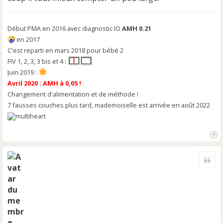
Début PMA en 2016 avec diagnostic IO
AMH 0.21
en 2017
C'est reparti en mars 2018 pour bébé 2
FIV 1, 2, 3, 3 bis et 4 :
Juin 2019 :
Avril 2020 : AMH à 0,05 !
Changement d'alimentation et de méthode !
7 fausses couches plus tard, mademoiselle est arrivée en août 2022
H
a
Cite
u
t