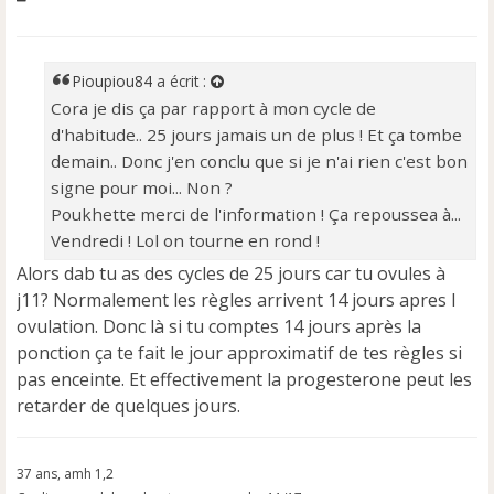
e
s
s
a
Pioupiou84
a écrit :
g
Cora je dis ça par rapport à mon cycle de
e
d'habitude.. 25 jours jamais un de plus ! Et ça tombe
n
o
demain.. Donc j'en conclu que si je n'ai rien c'est bon
n
signe pour moi... Non ?
l
Poukhette merci de l'information ! Ça repoussea à...
u
Vendredi ! Lol on tourne en rond !
Alors dab tu as des cycles de 25 jours car tu ovules à
j11? Normalement les règles arrivent 14 jours apres l
ovulation. Donc là si tu comptes 14 jours après la
ponction ça te fait le jour approximatif de tes règles si
pas enceinte. Et effectivement la progesterone peut les
retarder de quelques jours.
37 ans, amh 1,2