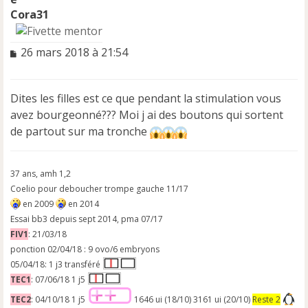
Cora31
M
26 mars 2018 à 21:54
e
s
s
Dites les filles est ce que pendant la stimulation vous
a
avez bourgeonné??? Moi j ai des boutons qui sortent
g
e
de partout sur ma tronche
n
o
n
37 ans, amh 1,2
l
Coelio pour deboucher trompe gauche 11/17
u
en 2009
en 2014
Essai bb3 depuis sept 2014, pma 07/17
FIV1
: 21/03/18
ponction 02/04/18 : 9 ovo/6 embryons
05/04/18: 1 j3 transféré
TEC1
: 07/06/18 1 j5
TEC2
: 04/10/18 1 j5
1646 ui (18/10) 3161 ui (20/10)
Reste 2