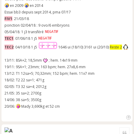
en 2009
en 2014
Essai bb3 depuis sept 2014, pma 07/17
FIV1
: 21/03/18
ponction 02/04/18 : 9 ovo/6 embryons
05/04/18: 1 j3 transféré
TEC1
: 07/06/18 1 j5
TEC2
: 04/10/18 1 j5
1646 ui (18/10) 3161 ui (20/10)
Reste 2
13/11: 8SA+2; 18,5mm
; hem. 14x19 mm
19/11: 9SA+1; 23mm; 163 bpm; hem. 27x8,6 mm
13/12: T1 12sa+5; 70,32mm; 152 bpm; hem. 11x7 mm
18/02: T2 22 sa+1; 471g
02/05: T3 32 sa+4; 2012g
21/05: 35 sa+2; 2700g
14/06: 38 sa+5; 3500g
20/06:
Mady 3,690kg et 52 cm
H
a
Cite
u