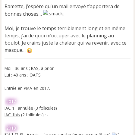
Ramette, j’espère qu'un mail envoyé t’apportera de
bonnes choses…
Moi, je trouve le temps terriblement long et en même
temps, j’ai de quoi m’occuper avec le planning au
boulot. Je crains juste la chaleur qui va revenir, avec ce
masque…
Moi : 36 ans ; RAS, à priori
Lui : 40 ans ; OATS
Entrée en PMA en 2017.
2017
IAC 1
: annulée (3 follicules)
IAC 1bis
(2 follicules) : -
2018
FIV 1
(2J3) : + mais... fausse couche (grossesse môlaire)