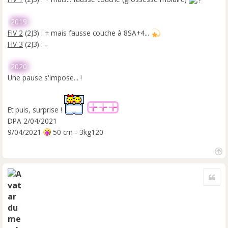
2019
FIV 2
(2J3) : + mais fausse couche à 8SA+4...
FIV 3
(2J3) : -
2020
Une pause s'impose... !
Et puis, surprise !
DPA 2/04/2021
9/04/2021
50 cm - 3kg120
H
a
Cite
u
t