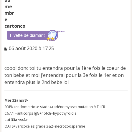
cartonco
M
06 août 2020 à 17:25
e
s
s
coool donc toi tu entendra pour la 1ère fois le coeur de
a
ton bebe et moi j'entendrai pour la 3e fois le 1er et on
g
e
entendra plus le 2nd bebe lol
n
o
n
Moi 32ans/B-
l
SOPK+endometriose stade4+adénomyose+mutation MTHFR
u
C677T+anticorps IgG+notch+hypothyroïdie
Lui 33ans/A+
OATS+varicocèles grade 3&2+necrozoospermie