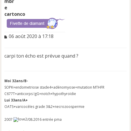
cartonco
M
06 août 2020 à 17:18
e
s
s
carpi ton écho est prévue quand ?
a
g
e
n
o
Moi 32ans/B-
n
SOPK+endometriose stade4+adénomyose+mutation MTHFR
l
C677T+anticorps IgG+notch+hypothyroïdie
u
Lui 33ans/A+
OATS+varicocèles grade 3&2+necrozoospermie
2007
/08.2016 entrée pma