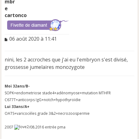
cartonco
M
06 août 2020 à 11:41
e
s
s
nini, les 2 accroches que j'ai eu l'embryon s'est divisé,
a
grossesse jumelaires monozygote
g
e
n
o
Moi 32ans/B-
n
SOPK+endometriose stade4+adénomyose+mutation MTHFR
l
C677T+anticorps IgG+notch+hypothyroïdie
u
Lui 33ans/A+
OATS+varicocèles grade 3&2+necrozoospermie
2007
/08.2016 entrée pma