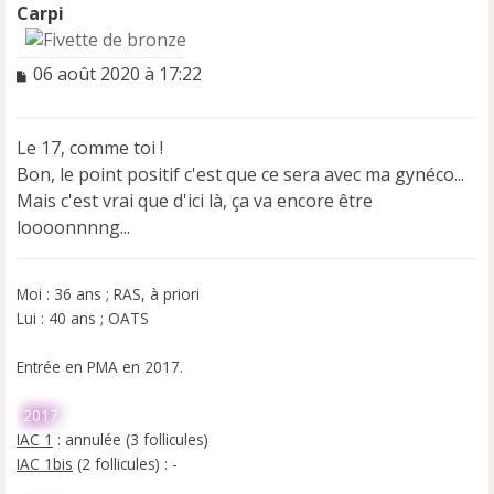
Carpi
M
06 août 2020 à 17:22
e
s
s
Le 17, comme toi !
a
Bon, le point positif c'est que ce sera avec ma gynéco...
g
e
Mais c'est vrai que d'ici là, ça va encore être
n
loooonnnng...
o
n
l
Moi : 36 ans ; RAS, à priori
u
Lui : 40 ans ; OATS
Entrée en PMA en 2017.
2017
IAC 1
: annulée (3 follicules)
IAC 1bis
(2 follicules) : -