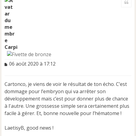
u
t
Carpi
M
06 août 2020 à 17:12
e
s
s
Cartonco, je viens de voir le résultat de ton écho. C’est
a
dommage pour l’embryon qui va arrêter son
g
e
développement mais c’est pour donner plus de chance
n
à l'autre. Une grossesse simple sera certainement plus
o
facile à gérer. Et, bonne nouvelle pour l’hématome !
n
l
u
LaetisyB, good news !