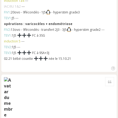
induction 1à4
---
IAC/IIU 1&2
---
FIV1
:20ovo - 9fécondés - 1J5
- hyperstim grade3
TEV1
:J5 ---
opérations : varicocèles + endométriose
FIV2
:13ovo - 9fécondés - transfert 2J3 - 3J5
- hyperstim grade2 ---
TEV1
:1J5
FC à 3SG
induction 5
---
TEV2
:1J5 ---
TEV3
:1J5
FC à 9SA+3J
02.21 bébé couette
née le 15.10.21
H
a
Cite
u
t