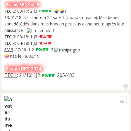
Essais BB2 04/15
TEC 2
: 08/17: 2 J3
!
13/01/18: Naissance à 22 sa + 1 (chorioamniotite). Mes bébés
sont décédés dans mes bras un peu plus d'une heure après leur
naissance...
TEC 3
: 03/18: 1 J3
TEC 4
: 04/18: 1 J3
FIV 3
: 27/06: 1J2
2
née le 18/03/19
Essais BB3 2024
TEC 1
: 21/10: 1J2
205/483
H
a
Cite
u
t