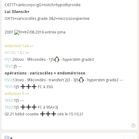
C677T+anticorps IgG+notch+hypothyroïdie
Lui 33ans/A+
OATS+varicocèles grade 3&2+necrozoospermie
2007
/08.2016 entrée pma
induction 1à4
---
IAC/IIU 1&2
---
FIV1
:20ovo - 9fécondés - 1J5
- hyperstim grade3
TEV1
:J5 ---
opérations : varicocèles + endométriose
FIV2
:13ovo - 9fécondés - transfert 2J3 - 3J5
- hyperstim grade2 ---
TEV1
:1J5
FC à 3SG
induction 5
---
TEV2
:1J5 ---
TEV3
:1J5
FC à 9SA+3J
02.21 bébé couette
née le 15.10.21
H
a
Cite