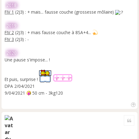
2018
FIV 1
(2J3) : + mais... fausse couche (grossesse môlaire)
2019
FIV 2
(2J3) : + mais fausse couche à 8SA+4...
FIV 3
(2J3) : -
2020
Une pause s'impose... !
Et puis, surprise !
DPA 2/04/2021
9/04/2021
50 cm - 3kg120
H
a
Cite
u
t