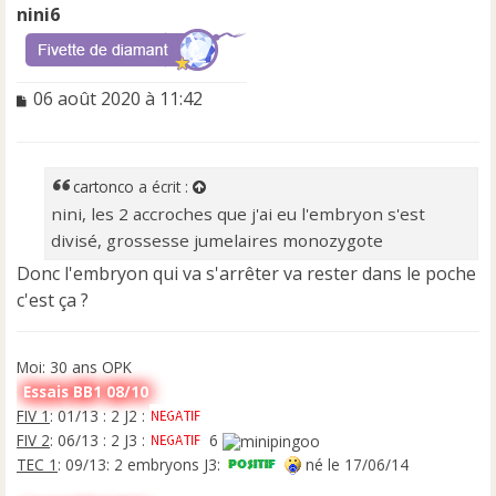
nini6
M
06 août 2020 à 11:42
e
s
s
a
cartonco
a écrit :
g
nini, les 2 accroches que j'ai eu l'embryon s'est
e
divisé, grossesse jumelaires monozygote
n
o
Donc l'embryon qui va s'arrêter va rester dans le poche
n
c'est ça ?
l
u
Moi: 30 ans OPK
Essais BB1 08/10
FIV 1
: 01/13 : 2 J2 :
FIV 2
: 06/13 : 2 J3 :
6
TEC 1
: 09/13: 2 embryons J3:
né le 17/06/14