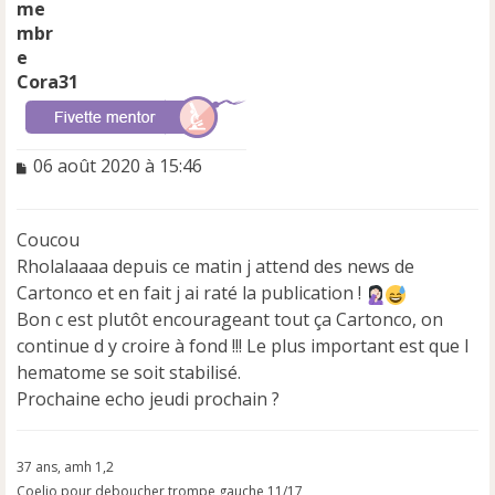
Cora31
M
06 août 2020 à 15:46
e
s
s
Coucou
a
Rholalaaaa depuis ce matin j attend des news de
g
e
Cartonco et en fait j ai raté la publication !
n
Bon c est plutôt encourageant tout ça Cartonco, on
o
continue d y croire à fond !!! Le plus important est que l
n
hematome se soit stabilisé.
l
u
Prochaine echo jeudi prochain ?
37 ans, amh 1,2
Coelio pour deboucher trompe gauche 11/17