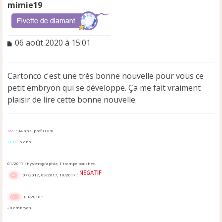
mimie19
M
06 août 2020 à 15:01
e
s
s
Cartonco c'est une très bonne nouvelle pour vous ce
a
petit embryon qui se développe. Ça me fait vraiment
g
e
plaisir de lire cette bonne nouvelle.
n
o
n
Moi
: 34 ans, profil OPK
l
Lui
: 36 ans
u
01/2017 : hystérographie, 1 trompe bouchée.
IAC :
07/2017, 09/2017, 10/2017 :
FIV1:
03/2018 :
- 0 embryon