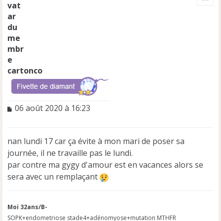
t
cartonco
M
06 août 2020 à 16:23
e
s
s
nan lundi 17 car ça évite à mon mari de poser sa
a
journée, il ne travaille pas le lundi.
g
e
par contre ma gygy d'amour est en vacances alors se
n
sera avec un remplaçant
o
n
l
Moi 32ans/B-
u
SOPK+endometriose stade4+adénomyose+mutation MTHFR