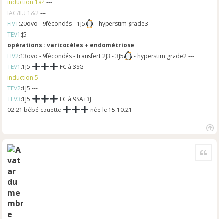
induction 1à4
---
IAC/IIU 1&2
---
FIV1
:20ovo - 9fécondés - 1J5
- hyperstim grade3
TEV1
:J5 ---
opérations : varicocèles + endométriose
FIV2
:13ovo - 9fécondés - transfert 2J3 - 3J5
- hyperstim grade2 ---
TEV1
:1J5
FC à 3SG
induction 5
---
TEV2
:1J5 ---
TEV3
:1J5
FC à 9SA+3J
02.21 bébé couette
née le 15.10.21
H
a
Cite
u
t