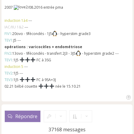
2007
/08.2016 entrée pma
induction 1à4
---
IAC/IIU 1&2
---
FIV1
:20ovo - 9fécondés - 1J5
- hyperstim grade3
TEV1
:J5 ---
opérations : varicocèles + endométriose
FIV2
:13ovo - 9fécondés - transfert 2J3 - 3J5
- hyperstim grade2 ---
TEV1
:1J5
FC à 3SG
induction 5
---
TEV2
:1J5 ---
TEV3
:1J5
FC à 9SA+3J
02.21 bébé couette
née le 15.10.21
H
a
u
Répondre
t
37168 messages