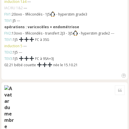
induction 1à4
---
IAC/IIU 1&2
---
FIV1
:20ovo - 9fécondés - 1J5
- hyperstim grade3
TEV1
:J5 ---
opérations : varicocèles + endométriose
FIV2
:13ovo - 9fécondés - transfert 2J3 - 3J5
- hyperstim grade2 ---
TEV1
:1J5
FC à 3SG
induction 5
---
TEV2
:1J5 ---
TEV3
:1J5
FC à 9SA+3J
02.21 bébé couette
née le 15.10.21
H
a
Cite
u
t