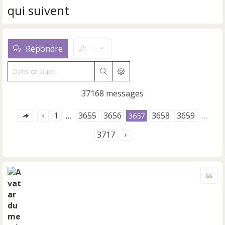
qui suivent
Répondre
Rechercher
Recherche avancée
37168 messages
1
3655
3656
3658
3659
…
3657
…
3717
Cite