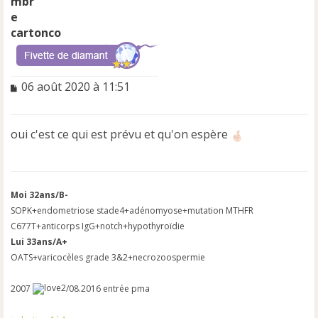
cartonco
M
06 août 2020 à 11:51
e
s
s
oui c'est ce qui est prévu et qu'on espère
a
g
e
n
o
Moi 32ans/B-
n
SOPK+endometriose stade4+adénomyose+mutation MTHFR
l
C677T+anticorps IgG+notch+hypothyroïdie
u
Lui 33ans/A+
OATS+varicocèles grade 3&2+necrozoospermie
2007
/08.2016 entrée pma