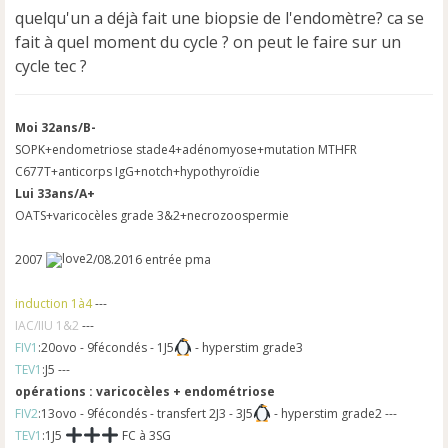
n
quelqu'un a déjà fait une biopsie de l'endomètre? ca se
l
u
fait à quel moment du cycle ? on peut le faire sur un
cycle tec ?
Moi 32ans/B-
SOPK+endometriose stade4+adénomyose+mutation MTHFR
C677T+anticorps IgG+notch+hypothyroïdie
Lui 33ans/A+
OATS+varicocèles grade 3&2+necrozoospermie
2007
/08.2016 entrée pma
induction 1à4
---
IAC/IIU 1&2
---
FIV1
:20ovo - 9fécondés - 1J5
- hyperstim grade3
TEV1
:J5 ---
opérations : varicocèles + endométriose
FIV2
:13ovo - 9fécondés - transfert 2J3 - 3J5
- hyperstim grade2 ---
TEV1
:1J5
FC à 3SG