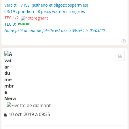
u
Verdict FIV ICSI (asthéno et oligozoospermies)
03/19 : ponction - 8 petits warriors congelés
TEC 1/2:
TEC 3:
Notre petit amour de Juliette est née à 39sa+4 le 05/03/20
H
a
Cite
u
t
Nera
M
10 oct. 2019 à 09:35
e
s