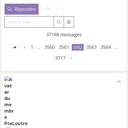
Répondre
Rechercher
Recherche avancée
37168 messages
1
3560
3561
3563
3564
…
3562
…
3717
Cite
PteLoutre