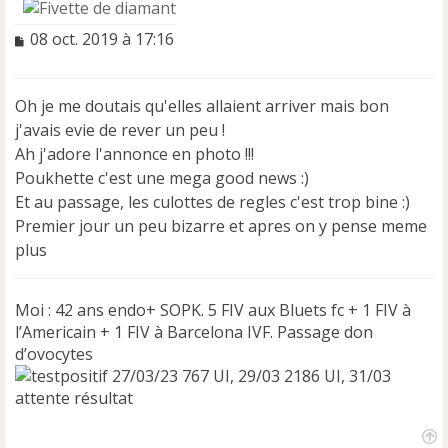
M
08 oct. 2019 à 17:16
e
s
s
Oh je me doutais qu'elles allaient arriver mais bon
a
j'avais evie de rever un peu !
g
e
Ah j'adore l'annonce en photo !!!
n
Poukhette c'est une mega good news :)
o
Et au passage, les culottes de regles c'est trop bine :)
n
Premier jour un peu bizarre et apres on y pense meme
l
u
plus
Moi : 42 ans endo+ SOPK. 5 FIV aux Bluets fc + 1 FIV à
l’Americain + 1 FIV à Barcelona IVF. Passage don
d’ovocytes
27/03/23 767 UI, 29/03 2186 UI, 31/03
attente résultat