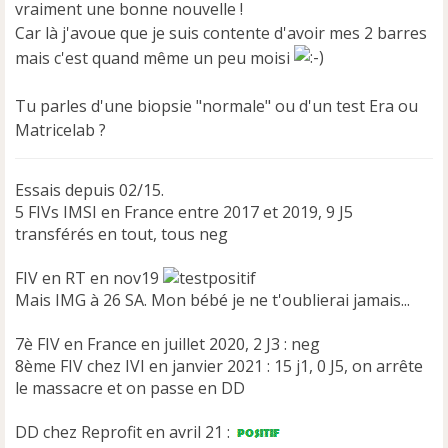
vraiment une bonne nouvelle !
g
e
Car là j'avoue que je suis contente d'avoir mes 2 barres
n
mais c'est quand même un peu moisi
o
n
Tu parles d'une biopsie "normale" ou d'un test Era ou
l
u
Matricelab ?
Essais depuis 02/15.
5 FIVs IMSI en France entre 2017 et 2019, 9 J5
transférés en tout, tous neg
FIV en RT en nov19
Mais IMG à 26 SA. Mon bébé je ne t'oublierai jamais...
7è FIV en France en juillet 2020, 2 J3 : neg
8ème FIV chez IVI en janvier 2021 : 15 j1, 0 J5, on arrête
le massacre et on passe en DD
DD chez Reprofit en avril 21 :