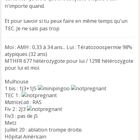
a
n'importe quand.
g
e
n
Et pour savoir si tu peux faire en même temps qu'un
o
TEC. Je ne sais pas trop
n
l
u
Moi : AMH : 0,33 à 34 ans... Lui : Tératozoospermie 98%
atypiques (32 ans)
MTHFR 677 hétérozygote pour lui / 1298 hétérozygote
pour lui et moi.
Mulhouse
1 bis : 1J3+1J5
TEC 1 :
MatriceLab
: RAS
Fiv 2 : 2J3
Fiv3 : pas de j5
Metz
Juillet 20 : ablation trompe droite.
Hôpital Américain