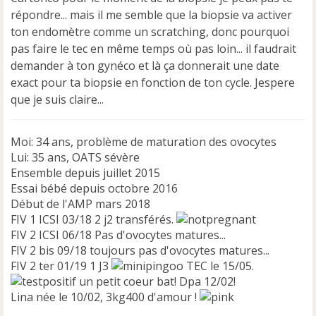
a
répondre... mais il me semble que la biopsie va activer
g
e
ton endomètre comme un scratching, donc pourquoi
n
pas faire le tec en même temps où pas loin... il faudrait
o
demander à ton gynéco et là ça donnerait une date
n
exact pour ta biopsie en fonction de ton cycle. Jespere
l
u
que je suis claire...
Moi: 34 ans, problème de maturation des ovocytes
Lui: 35 ans, OATS sévère
Ensemble depuis juillet 2015
Essai bébé depuis octobre 2016
Début de l'AMP mars 2018
FIV 1 ICSI 03/18 2 j2 transférés.
FIV 2 ICSI 06/18 Pas d'ovocytes matures...
FIV 2 bis 09/18 toujours pas d'ovocytes matures...
FIV 2 ter 01/19 1 J3
TEC le 15/05.
un petit coeur bat! Dpa 12/02!
Lina née le 10/02, 3kg400 d'amour !