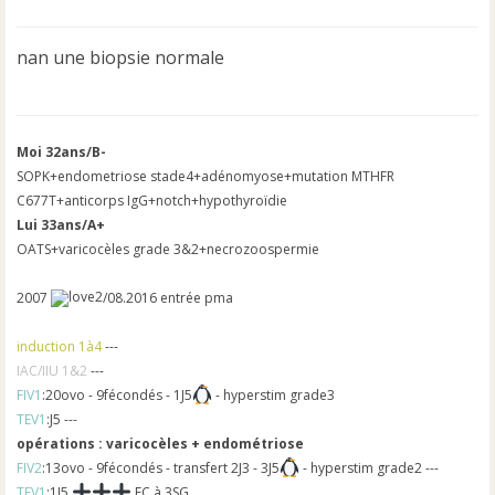
e
s
s
nan une biopsie normale
a
g
e
n
o
Moi 32ans/B-
n
SOPK+endometriose stade4+adénomyose+mutation MTHFR
l
C677T+anticorps IgG+notch+hypothyroïdie
u
Lui 33ans/A+
OATS+varicocèles grade 3&2+necrozoospermie
2007
/08.2016 entrée pma
induction 1à4
---
IAC/IIU 1&2
---
FIV1
:20ovo - 9fécondés - 1J5
- hyperstim grade3
TEV1
:J5 ---
opérations : varicocèles + endométriose
FIV2
:13ovo - 9fécondés - transfert 2J3 - 3J5
- hyperstim grade2 ---
TEV1
:1J5
FC à 3SG