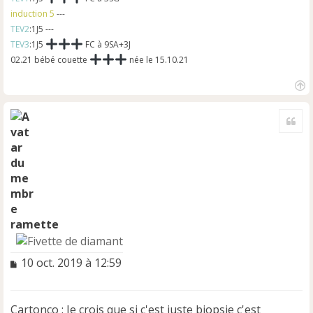
induction 5
---
TEV2
:1J5 ---
TEV3
:1J5
FC à 9SA+3J
02.21 bébé couette
née le 15.10.21
H
a
Cite
u
t
ramette
M
10 oct. 2019 à 12:59
e
s
s
Cartonco : Je crois que si c'est juste biopsie c'est