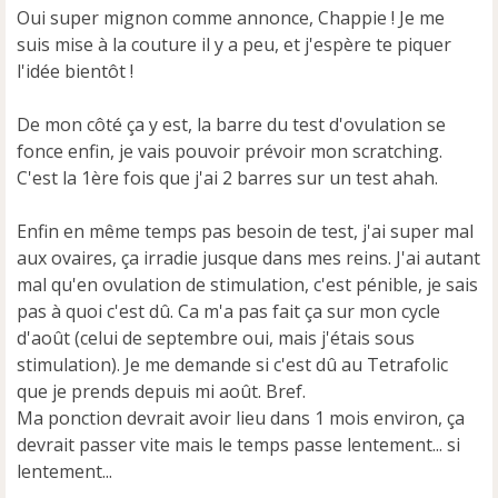
s
Oui super mignon comme annonce, Chappie ! Je me
a
suis mise à la couture il y a peu, et j'espère te piquer
g
e
l'idée bientôt !
n
o
De mon côté ça y est, la barre du test d'ovulation se
n
fonce enfin, je vais pouvoir prévoir mon scratching.
l
u
C'est la 1ère fois que j'ai 2 barres sur un test ahah.
Enfin en même temps pas besoin de test, j'ai super mal
aux ovaires, ça irradie jusque dans mes reins. J'ai autant
mal qu'en ovulation de stimulation, c'est pénible, je sais
pas à quoi c'est dû. Ca m'a pas fait ça sur mon cycle
d'août (celui de septembre oui, mais j'étais sous
stimulation). Je me demande si c'est dû au Tetrafolic
que je prends depuis mi août. Bref.
Ma ponction devrait avoir lieu dans 1 mois environ, ça
devrait passer vite mais le temps passe lentement... si
lentement...