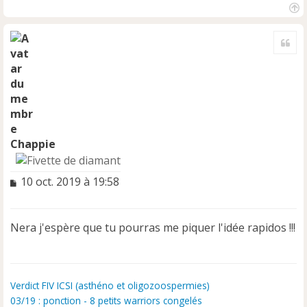
H
a
Cite
u
t
Chappie
M
10 oct. 2019 à 19:58
e
s
s
Nera j'espère que tu pourras me piquer l'idée rapidos !!!
a
g
e
n
o
Verdict FIV ICSI (asthéno et oligozoospermies)
n
03/19 : ponction - 8 petits warriors congelés