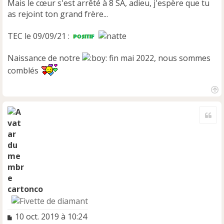
Mais le cœur s'est arrêté à 8 SA, adieu, j'espère que tu
as rejoint ton grand frère...
TEC le 09/09/21 :
Naissance de notre
fin mai 2022, nous sommes
comblés
H
a
Cite
u
t
cartonco
M
10 oct. 2019 à 10:24