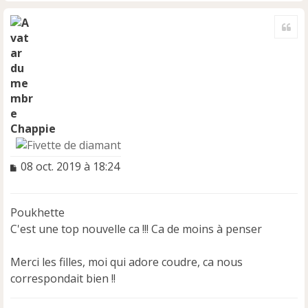
H
a
Cite
u
t
Chappie
M
08 oct. 2019 à 18:24
e
s
s
Poukhette
a
C'est une top nouvelle ca !!! Ca de moins à penser
g
e
n
Merci les filles, moi qui adore coudre, ca nous
o
correspondait bien !!
n
l