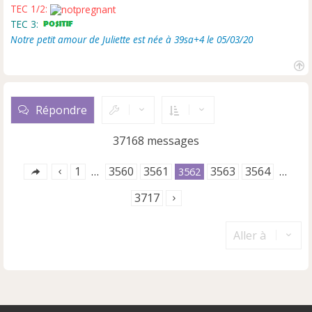
l
TEC 1/2:
u
TEC 3:
Notre petit amour de Juliette est née à 39sa+4 le 05/03/20
H
a
u
Répondre
t
37168 messages
1
3560
3561
3563
3564
…
3562
…
3717
Aller à