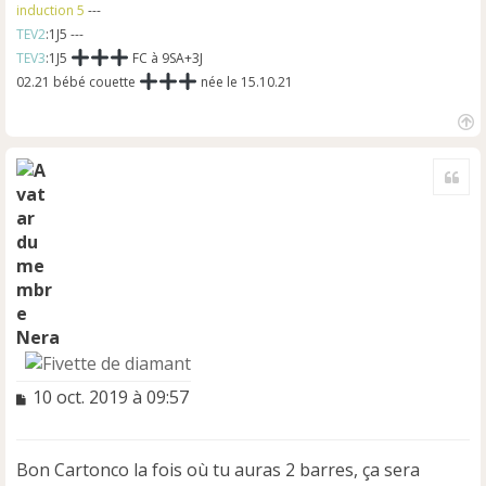
induction 5
---
TEV2
:1J5 ---
TEV3
:1J5
FC à 9SA+3J
02.21 bébé couette
née le 15.10.21
H
a
Cite
u
t
Nera
M
10 oct. 2019 à 09:57
e
s
s
Bon Cartonco la fois où tu auras 2 barres, ça sera
a