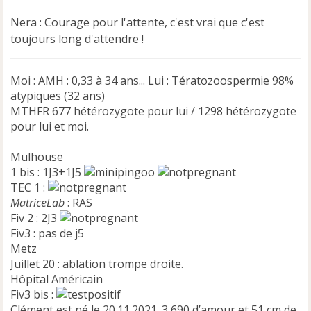
s
s
Nera : Courage pour l'attente, c'est vrai que c'est
a
toujours long d'attendre !
g
e
n
Moi : AMH : 0,33 à 34 ans... Lui : Tératozoospermie 98%
o
n
atypiques (32 ans)
l
MTHFR 677 hétérozygote pour lui / 1298 hétérozygote
u
pour lui et moi.
Mulhouse
1 bis : 1J3+1J5
TEC 1 :
MatriceLab
: RAS
Fiv 2 : 2J3
Fiv3 : pas de j5
Metz
Juillet 20 : ablation trompe droite.
Hôpital Américain
Fiv3 bis :
Clément est né le 20.11.2021. 3,690 d’amour et 51 cm de