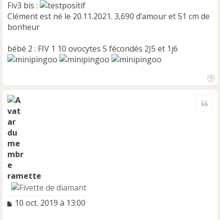
Fiv3 bis :
Clément est né le 20.11.2021. 3,690 d’amour et 51 cm de
bonheur
bébé 2 : FIV 1 10 ovocytes 5 fécondés 2J5 et 1j6
H
a
Cite
u
t
ramette
M
10 oct. 2019 à 13:00
e