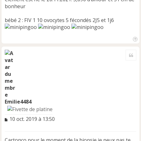
bonheur
bébé 2 : FIV 1 10 ovocytes 5 fécondés 2J5 et 1j6
H
a
Cite
u
t
Emilie4484
M
10 oct. 2019 à 13:50
e
s
s
Cartonco pour le moment de la biopsie je peux pas te