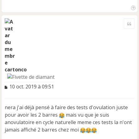
H
a
Cite
u
t
cartonco
M
10 oct. 2019 à 09:51
e
s
s
nera j'ai déjà pensé à faire des tests d'ovulation juste
a
pour avoir les 2 barres
mais vu que je suis
g
e
anovulatoire en cycle naturelle meme ces tests la n'ont
n
jamais affiché 2 barres chez moi
o