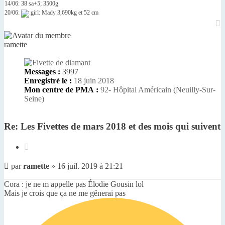
14/06: 38 sa+5; 3500g
20/06:
Mady 3,690kg et 52 cm
H
ramette
Messages :
3997
Enregistré le :
18 juin 2018
Mon centre de PMA :
92- Hôpital Américain (Neuilly-Sur-
Seine)
Re: Les Fivettes de mars 2018 et des mois qui suivent
Citer
Message
par
ramette
»
16 juil. 2019 à 21:21
non
lu
Cora : je ne m appelle pas Élodie Gousin lol
Mais je crois que ça ne me gênerai pas