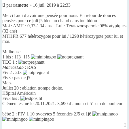
Message
par
ramette
»
16 juil. 2019 à 22:33
non
lu
Merci Ludi d avoir une pensée pour nous. En retour de douces
pensées pour ce joli j5 bien au chaud dans ton bidou
Moi : AMH : 0,33 à 34 ans... Lui : Tératozoospermie 98% atypiques
(32 ans)
MTHFR 677 hétérozygote pour lui / 1298 hétérozygote pour lui et
moi.
Mulhouse
1 bis : 1J3+1J5
TEC 1 :
MatriceLab
: RAS
Fiv 2 : 2J3
Fiv3 : pas de j5
Metz
Juillet 20 : ablation trompe droite.
Hôpital Américain
Fiv3 bis :
Clément est né le 20.11.2021. 3,690 d’amour et 51 cm de bonheur
bébé 2 : FIV 1 10 ovocytes 5 fécondés 2J5 et 1j6
H