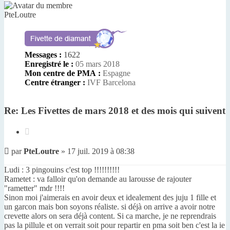
PteLoutre
Messages :
1622
Enregistré le :
05 mars 2018
Mon centre de PMA :
Espagne
Centre étranger :
IVF Barcelona
Re: Les Fivettes de mars 2018 et des mois qui suivent
Citer
Message
par
PteLoutre
»
17 juil. 2019 à 08:38
non
lu
Ludi : 3 pingouins c'est top !!!!!!!!!!
Rametet : va falloir qu'on demande au larousse de rajouter
"rametter" mdr !!!!
Sinon moi j'aimerais en avoir deux et idealement des juju 1 fille et
un garcon mais bon soyons réaliste. si déjà on arrive a avoir notre
crevette alors on sera déjà content. Si ca marche, je ne reprendrais
pas la pillule et on verrait soit pour repartir en pma soit ben c'est la ie