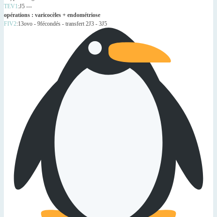
TEV1
:J5 ---
opérations : varicocèles + endométriose
FIV2
:13ovo - 9fécondés - transfert 2J3 - 3J5