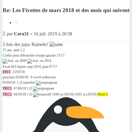
Re: Les Fivettes de mars 2018 et des mois qui suivent
Citer
Message
par
Cora31
»
16 juil. 2019 à 20:58
non
lu
2 fois des jujus Ramette!
37 ans, amh 1,2
Coelio pour deboucher trompe gauche 11/17
en 2009
en 2014
Essai bb3 depuis sept 2014, pma 07/17
FIV1
: 21/03/18
ponction 02/04/18 : 9 ovo/6 embryons
05/04/18: 1 j3 transféré
TEC1
: 07/06/18 1 j5
TEC2
: 04/10/18 1 j5
1646 ui (18/10) 3161 ui (20/10)
Reste 2