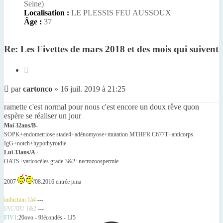
Seine)
Localisation :
LE PLESSIS FEU AUSSOUX
Âge :
37
Re: Les Fivettes de mars 2018 et des mois qui suivent
Citer
Message
par
cartonco
»
16 juil. 2019 à 21:25
non
lu
ramette c'est normal pour nous c'est encore un doux rêve quon
espère se réaliser un jour
Moi 32ans/B-
SOPK+endometriose stade4+adénomyose+mutation MTHFR C677T+anticorps
IgG+notch+hypothyroïdie
Lui 33ans/A+
OATS+varicocèles grade 3&2+necrozoospermie
2007
/08.2016 entrée pma
induction 1à4
---
IAC/IIU 1&2
---
FIV1
:20ovo - 9fécondés - 1J5