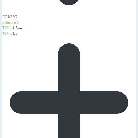
FC à 3SG
induction 5
---
TEV2
:1J5 ---
TEV3
:1J5