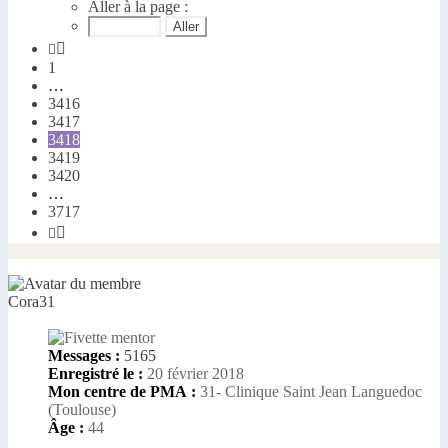
3418
Aller à la page :
sur
3717
Précédente
1
…
3416
3417
3418
3419
3420
…
3717
Suivante
Cora31
Messages :
5165
Enregistré le :
20 février 2018
Mon centre de PMA :
31- Clinique Saint Jean Languedoc
(Toulouse)
Âge :
44