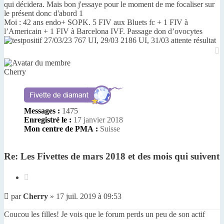
qui décidera. Mais bon j'essaye pour le moment de me focaliser sur
le présent donc d'abord 1
Moi : 42 ans endo+ SOPK. 5 FIV aux Bluets fc + 1 FIV à
l’Americain + 1 FIV à Barcelona IVF. Passage don d’ovocytes
27/03/23 767 UI, 29/03 2186 UI, 31/03 attente résultat
H
Cherry
Messages :
1475
Enregistré le :
17 janvier 2018
Mon centre de PMA :
Suisse
Re: Les Fivettes de mars 2018 et des mois qui suivent
Citer
Message
par
Cherry
»
17 juil. 2019 à 09:53
non
lu
Coucou les filles! Je vois que le forum perds un peu de son actif