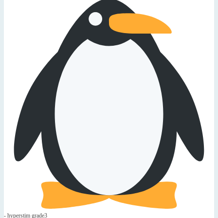
- hyperstim grade3