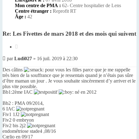
Mon centre de PMA :
62- Centre hospitalier de Lens
Centre étranger :
Reprofit RT
Âge :
42
Re: Les Fivettes de mars 2018 et des mois qui suivent
Citer
Message
par
Ludi027
»
16 juil. 2019 à 22:30
non
lu
Des câlins
pour vous les filles parce que je me rappelle
très bien de la souffrance que je ressentais quand je n’étais pas sûre
d’être maman un jour . Je vous souhaite sincèrement d’y arriver et le
plus vite possible.
Bb1:2ème IAC
né en 2012
Bb2 : PMA 09/2014,
6 IAC
Fiv1 1J2
Fiv2 0 embryon
Fiv2 bis 2j2
endométriose stade4 ,08/16
Cœlio en 09/17