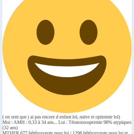
( on sent que j ai pas encore d enfant lol, naïve et optimiste lol)
Moi : AMH : 0,33 à 34 ans... Lui : Tératozoospermie 98% atypiques
(32 ans)
MTHFR 677 hétérozygote pour lui / 1298 hétérozygote pour lui et