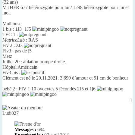
(32 ans)
MTHFR 677 hétérozygote pour lui / 1298 hétérozygote pour lui et
moi.
Mulhouse
1 bis : 1J3+1J5
TEC 1 :
MatriceLab
: RAS
Fiv 2 : 2J3
Fiv3 : pas de j5
Metz
Juillet 20 : ablation trompe droite.
Hôpital Américain
Fiv3 bis :
Clément est né le 20.11.2021. 3,690 d’amour et 51 cm de bonheur
bébé 2 : FIV 1 10 ovocytes 5 fécondés 2J5 et 1j6
H
Ludi027
Messages :
694
Enregistré le :
07 avril 2018