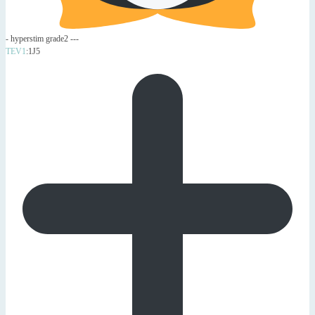
- hyperstim grade2 ---
TEV1
:1J5