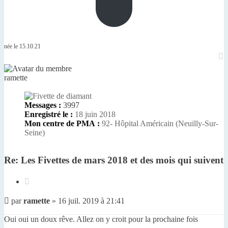
née le 15.10.21
H
ramette
Messages :
3997
Enregistré le :
18 juin 2018
Mon centre de PMA :
92- Hôpital Américain (Neuilly-Sur-
Seine)
Re: Les Fivettes de mars 2018 et des mois qui suivent
Citer
Message
par
ramette
»
16 juil. 2019 à 21:41
non
lu
Oui oui un doux rêve. Allez on y croit pour la prochaine fois