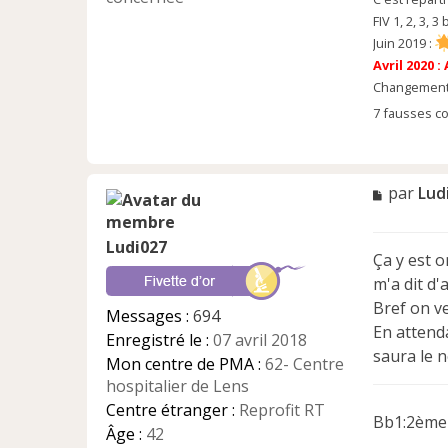
u
FIV 1, 2, 3, 3 
Juin 2019 :
Avril 2020 :
Changement 
7 fausses co
M
par
Lud
e
s
Ludi027
s
Ça y est o
a
m'a dit d'
g
e
Bref on ve
Messages :
694
n
En attenda
Enregistré le :
07 avril 2018
o
saura le 
n
Mon centre de PMA :
62- Centre
l
hospitalier de Lens
u
Centre étranger :
Reprofit RT
Bb1:2ème
Âge :
42