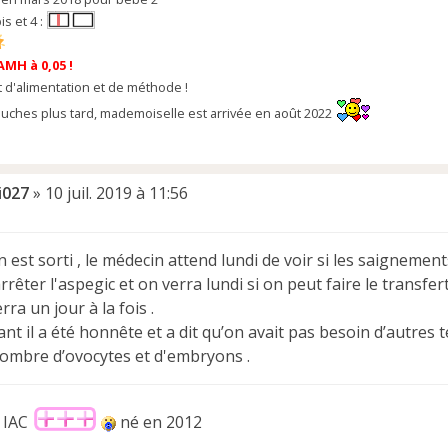
bis et 4 :
 AMH à 0,05 !
d'alimentation et de méthode !
uches plus tard, mademoiselle est arrivée en août 2022
i027
»
10 juil. 2019 à 11:56
n est sorti , le médecin attend lundi de voir si les saignement
arrêter l'aspegic et on verra lundi si on peut faire le transfe
rra un jour à la fois .
nt il a été honnête et a dit qu’on avait pas besoin d’autres 
nombre d’ovocytes et d'embryons .
 IAC
né en 2012