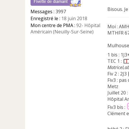
g
e
Bisous. Je
Messages :
3997
n
Enregistré le :
18 juin 2018
o
n
Mon centre de PMA :
92- Hôpital
Moi : AMH 
l
Américain (Neuilly-Sur-Seine)
MTHFR 677
u
Mulhous
1 bis : 1J
TEC 1 :
MatriceLa
Fiv 2 : 2J3
Fiv3 : pas 
Metz
Juillet 20
Hôpital A
Fiv3 bis :
Clément e