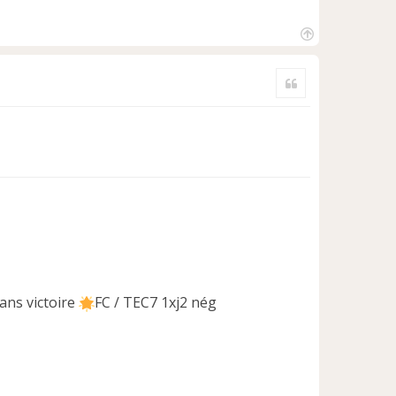
H
a
Citer
u
t
ans victoire
FC / TEC7 1xj2 nég