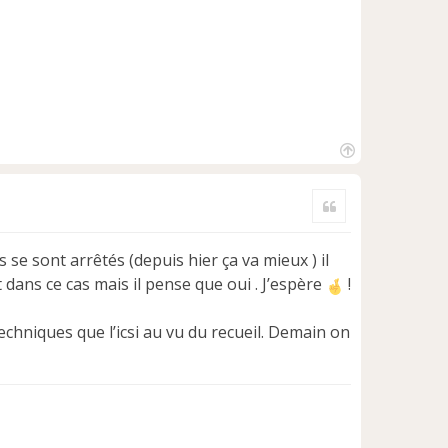
H
a
Citer
u
t
s se sont arrêtés (depuis hier ça va mieux ) il
rt dans ce cas mais il pense que oui . J’espère
!
techniques que l’icsi au vu du recueil. Demain on