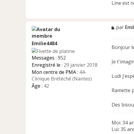
Line est n
M
par
Emi
e
s
Emilie4484
s
Bonjour les
a
g
Messages :
952
e
Je t'imagi
Enregistré le :
29 janvier 2018
n
Mon centre de PMA :
44-
o
Ludi j'es
n
Clinique Brétéché (Nantes)
l
Âge :
42
u
Ramette p
Des bisous
Moi: 34 a
Lui: 35 a