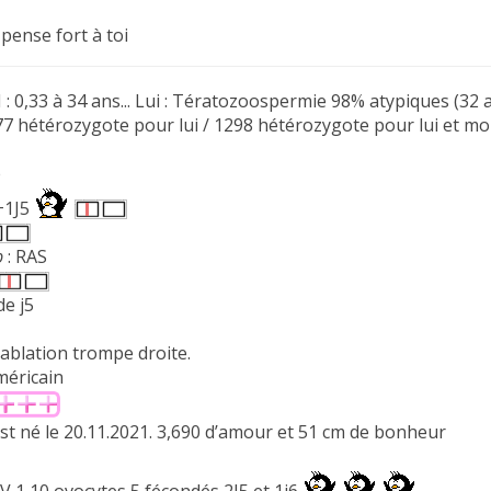
 pense fort à toi
: 0,33 à 34 ans... Lui : Tératozoospermie 98% atypiques (32 
 hétérozygote pour lui / 1298 hétérozygote pour lui et moi
e
3+1J5
b
: RAS
de j5
 : ablation trompe droite.
méricain
st né le 20.11.2021. 3,690 d’amour et 51 cm de bonheur