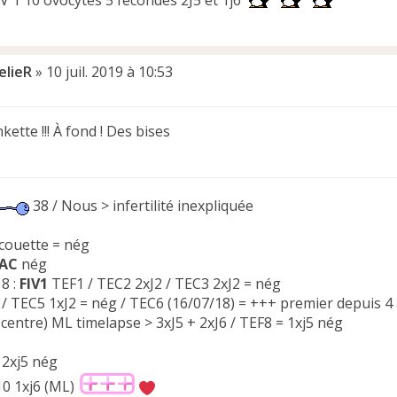
IV 1 10 ovocytes 5 fécondés 2J5 et 1j6
elieR
»
10 juil. 2019 à 10:53
kette !!! À fond ! Des bises
38 / Nous > infertilité inexpliquée
 couette = nég
IAC
nég
8 :
FIV1
TEF1 / TEC2 2xJ2 / TEC3 2xJ2 = nég
/ TEC5 1xJ2 = nég / TEC6 (16/07/18) = +++ premier depuis 4 
centre) ML timelapse > 3xJ5 + 2xJ6 / TEF8 = 1xj5 nég
 2xj5 nég
10 1xj6 (ML)