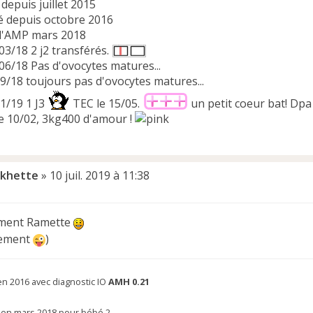
depuis juillet 2015
é depuis octobre 2016
l'AMP mars 2018
 03/18 2 j2 transférés.
 06/18 Pas d'ovocytes matures...
09/18 toujours pas d'ovocytes matures...
01/19 1 J3
TEC le 15/05.
un petit coeur bat! Dpa
le 10/02, 3kg400 d'amour !
khette
»
10 juil. 2019 à 11:38
ément Ramette
sement
)
n 2016 avec diagnostic IO
AMH 0.21
i en mars 2018 pour bébé 2