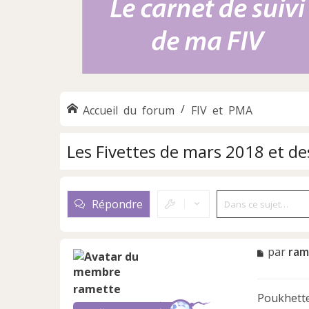
Accueil du forum
FIV et PMA
Les Fivettes de mars 2018 et de
Répondre
M
par
ram
e
s
ramette
s
Poukhette 
a