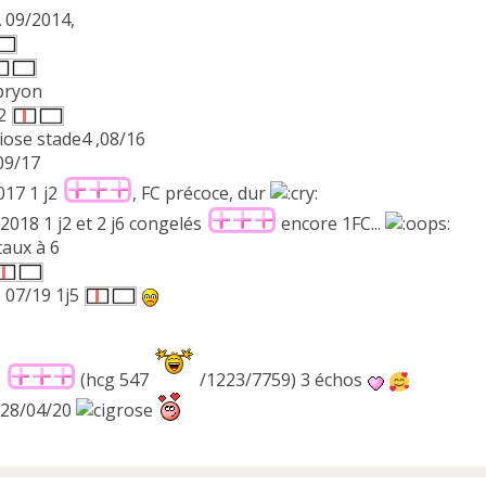
 09/2014,
bryon
j2
ose stade4 ,08/16
09/17
017 1 j2
, FC précoce, dur
2018 1 j2 et 2 j6 congelés
encore 1FC...
taux à 6
 07/19 1j5
9
(hcg 547
/1223/7759) 3 échos
 28/04/20