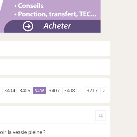
3404
3405
3407
3408
3717
3406
…
Citer
oir la vessie pleine ?