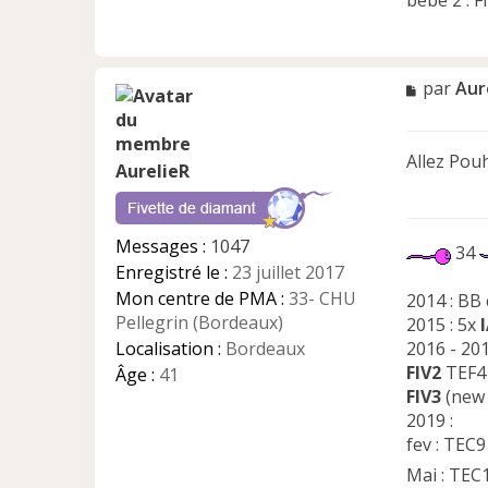
bébé 2 : F
M
par
Aur
e
s
s
Allez Pouh
a
AurelieR
g
e
n
Messages :
1047
o
34
Enregistré le :
23 juillet 2017
n
l
Mon centre de PMA :
33- CHU
2014 : BB
u
Pellegrin (Bordeaux)
2015 : 5x
Localisation :
Bordeaux
2016 - 201
FIV2
TEF4 
Âge :
41
FIV3
(new 
2019 :
fev : TEC9
Mai : TEC