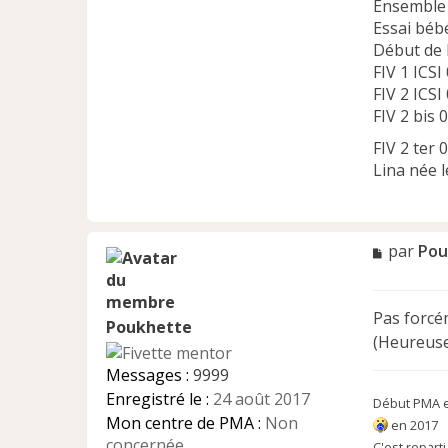
Ensemble 
Essai béb
Début de 
FIV 1 ICSI
FIV 2 ICSI
FIV 2 bis 
FIV 2 ter 
Lina née 
M
par
Pou
e
s
s
Pas forc
a
Poukhette
(Heureu
g
e
Messages :
9999
n
Enregistré le :
24 août 2017
o
Début PMA e
n
Mon centre de PMA :
Non
en 2017
l
concernée
C'est repart