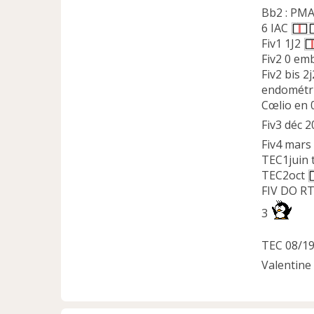
Bb2 : PMA
6 IAC
Fiv1 1J2
Fiv2 0 em
Fiv2 bis 2
endométri
Cœlio en 
Fiv3 déc 2
Fiv4 mars 
TEC1juin 
TEC2oct
FIV DO RT
3
TEC 08/1
Valentine