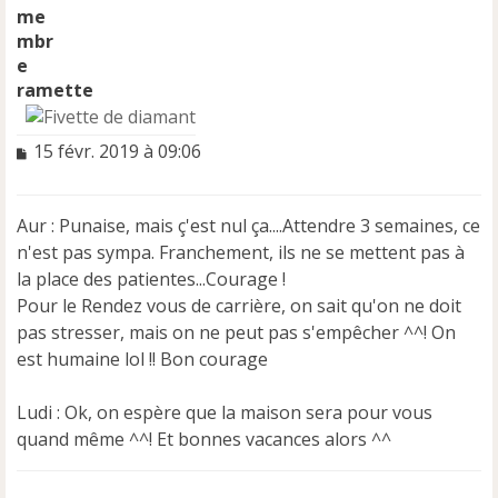
ramette
M
15 févr. 2019 à 09:06
e
s
s
Aur : Punaise, mais ç'est nul ça....Attendre 3 semaines, ce
a
n'est pas sympa. Franchement, ils ne se mettent pas à
g
e
la place des patientes...Courage !
n
Pour le Rendez vous de carrière, on sait qu'on ne doit
o
pas stresser, mais on ne peut pas s'empêcher ^^! On
n
est humaine lol !! Bon courage
l
u
Ludi : Ok, on espère que la maison sera pour vous
quand même ^^! Et bonnes vacances alors ^^