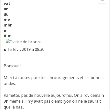
u
t
Aur
M
15 févr. 2019 à 08:30
e
s
s
Bonjour !
a
g
e
Merci à toutes pour les encouragements et les bonnes
n
ondes.
o
n
Ramette, pas de nouvelle aujourd'hui. On a rdv demain
l
u
9h même s'il n'y avait pas d'embryon on ne le saurait
que là bas...