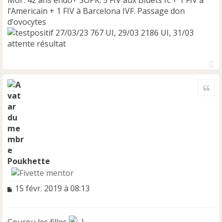
Moi : 42 ans endo+ SOPK. 5 FIV aux Bluets fc + 1 FIV à
o
n
l’Americain + 1 FIV à Barcelona IVF. Passage don
l
d’ovocytes
u
27/03/23 767 UI, 29/03 2186 UI, 31/03
attente résultat
H
a
Cite
u
t
Poukhette
M
15 févr. 2019 à 08:13
e
s
s