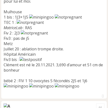
pour lui et moi.
Mulhouse
1 bis : 1J3+1J5
TEC 1 :
MatriceLab
: RAS
Fiv 2 : 2J3
Fiv3 : pas de j5
Metz
Juillet 20 : ablation trompe droite.
Hôpital Américain
Fiv3 bis :
Clément est né le 20.11.2021. 3,690 d’amour et 51 cm de
bonheur
bébé 2 : FIV 1 10 ovocytes 5 fécondés 2J5 et 1j6
H
a
Cite