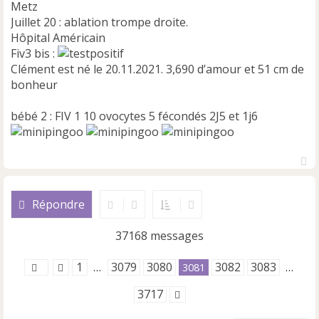
Metz
Juillet 20 : ablation trompe droite.
Hôpital Américain
Fiv3 bis :
Clément est né le 20.11.2021. 3,690 d’amour et 51 cm de
bonheur
bébé 2 : FIV 1 10 ovocytes 5 fécondés 2J5 et 1j6
H
a
u
Répondre
t
37168 messages
1
3079
3080
3082
3083
…
3081
…
3717