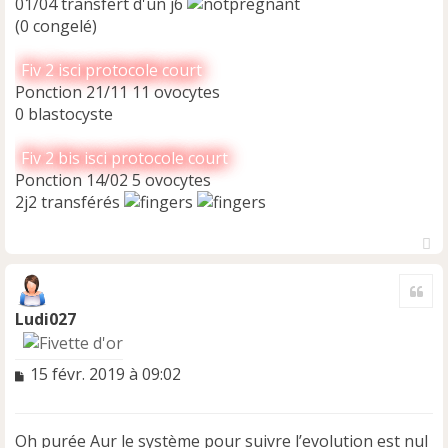
01/04 transfert d'un j6
(0 congelé)
Fiv 2 isci protocole court
Ponction 21/11 11 ovocytes
0 blastocyste
Fiv 2 bis isci protocole court
Ponction 14/02 5 ovocytes
2j2 transférés
H
a
Cite
u
t
Ludi027
M
15 févr. 2019 à 09:02
e
s
s
Oh purée Aur le système pour suivre l’evolution est nul