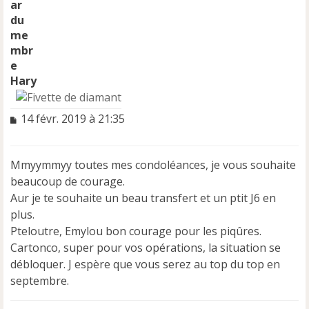
Hary
M
14 févr. 2019 à 21:35
e
s
s
Mmyymmyy toutes mes condoléances, je vous souhaite
a
beaucoup de courage.
g
e
Aur je te souhaite un beau transfert et un ptit J6 en
n
plus.
o
Pteloutre, Emylou bon courage pour les piqûres.
n
Cartonco, super pour vos opérations, la situation se
l
u
débloquer. J espère que vous serez au top du top en
septembre.