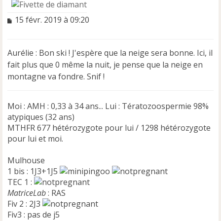
M
15 févr. 2019 à 09:20
e
s
s
Aurélie : Bon ski ! J'espère que la neige sera bonne. Ici, il
a
fait plus que 0 même la nuit, je pense que la neige en
g
e
montagne va fondre. Snif !
n
o
n
Moi : AMH : 0,33 à 34 ans... Lui : Tératozoospermie 98%
l
atypiques (32 ans)
u
MTHFR 677 hétérozygote pour lui / 1298 hétérozygote
pour lui et moi.
Mulhouse
1 bis : 1J3+1J5
TEC 1 :
MatriceLab
: RAS
Fiv 2 : 2J3
Fiv3 : pas de j5