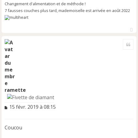
Changement d'alimentation et de méthode !
7 fausses couches plus tard, mademoiselle est arrivée en août 2022
H
a
Cite
u
t
ramette
M
15 févr. 2019 à 08:15
e
s
s
Coucou
a
g