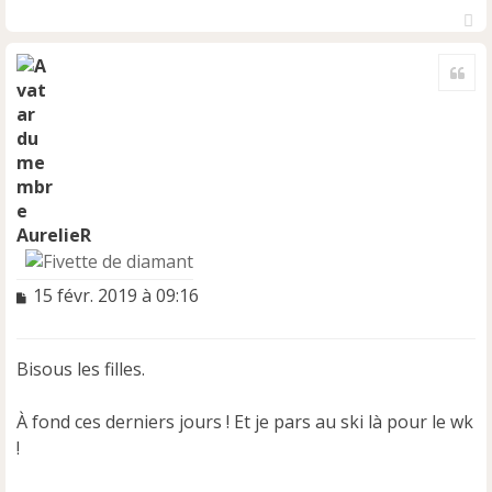
H
a
Cite
u
t
AurelieR
M
15 févr. 2019 à 09:16
e
s
s
Bisous les filles.
a
g
e
À fond ces derniers jours ! Et je pars au ski là pour le wk
n
!
o
n