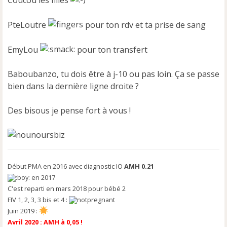
Coucou les filles
a
g
e
PteLoutre
pour ton rdv et ta prise de sang
n
o
EmyLou
pour ton transfert
n
l
u
Baboubanzo, tu dois être à j-10 ou pas loin. Ça se passe
bien dans la dernière ligne droite ?
Des bisous je pense fort à vous !
Début PMA en 2016 avec diagnostic IO
AMH 0.21
en 2017
C'est reparti en mars 2018 pour bébé 2
FIV 1, 2, 3, 3 bis et 4 :
Juin 2019 :
Avril 2020 : AMH à 0,05 !