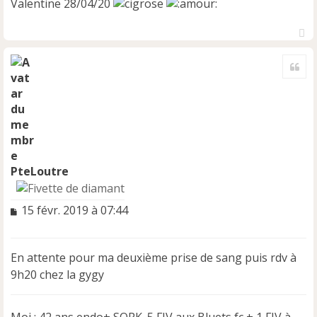
Valentine 28/04/20
H
a
Cite
u
t
PteLoutre
M
15 févr. 2019 à 07:44
e
s
s
En attente pour ma deuxième prise de sang puis rdv à
a
9h20 chez la gygy
g
e
n