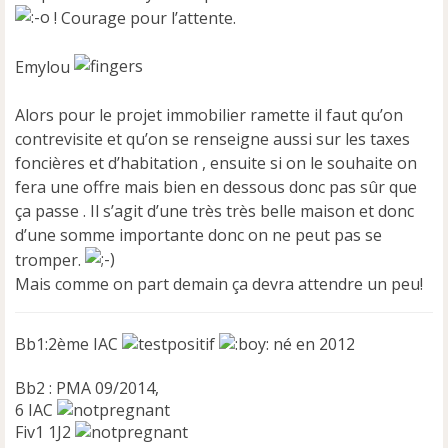
a
! Courage pour l’attente.
g
e
n
Emylou
o
n
Alors pour le projet immobilier ramette il faut qu’on
l
u
contrevisite et qu’on se renseigne aussi sur les taxes
foncières et d’habitation , ensuite si on le souhaite on
fera une offre mais bien en dessous donc pas sûr que
ça passe . Il s’agit d’une très très belle maison et donc
d’une somme importante donc on ne peut pas se
tromper.
Mais comme on part demain ça devra attendre un peu!
Bb1:2ème IAC
né en 2012
Bb2 : PMA 09/2014,
6 IAC
Fiv1 1J2