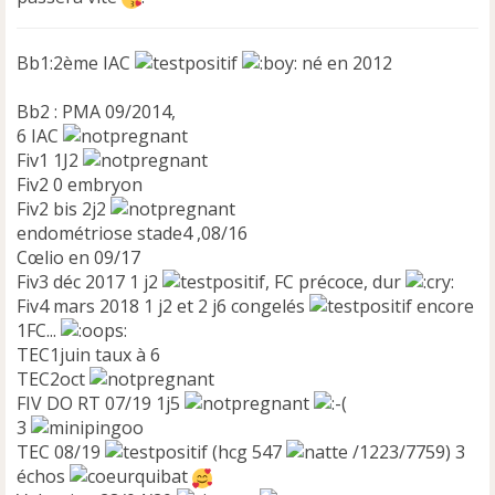
Bb1:2ème IAC
né en 2012
Bb2 : PMA 09/2014,
6 IAC
Fiv1 1J2
Fiv2 0 embryon
Fiv2 bis 2j2
endométriose stade4 ,08/16
Cœlio en 09/17
Fiv3 déc 2017 1 j2
, FC précoce, dur
Fiv4 mars 2018 1 j2 et 2 j6 congelés
encore
1FC...
TEC1juin taux à 6
TEC2oct
FIV DO RT 07/19 1j5
3
TEC 08/19
(hcg 547
/1223/7759) 3
échos