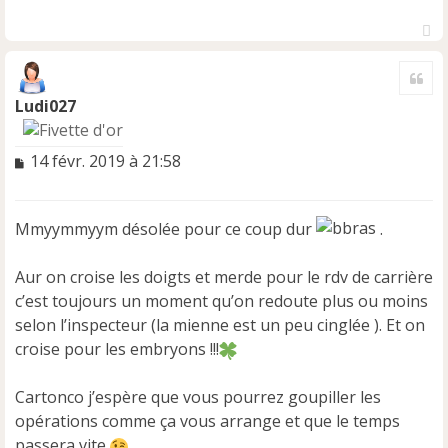
H
a
Cite
u
t
Ludi027
M
14 févr. 2019 à 21:58
e
s
s
Mmyymmyym désolée pour ce coup dur
.
a
g
e
Aur on croise les doigts et merde pour le rdv de carrière
n
c’est toujours un moment qu’on redoute plus ou moins
o
selon l’inspecteur (la mienne est un peu cinglée ). Et on
n
croise pour les embryons !!!
l
u
Cartonco j’espère que vous pourrez goupiller les
opérations comme ça vous arrange et que le temps
passera vite
.