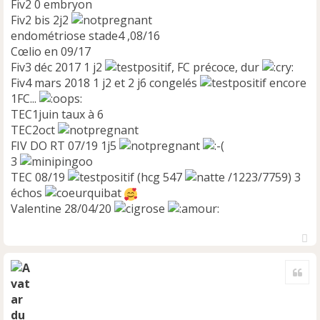
Fiv2 0 embryon
Fiv2 bis 2j2
endométriose stade4 ,08/16
Cœlio en 09/17
Fiv3 déc 2017 1 j2
, FC précoce, dur
Fiv4 mars 2018 1 j2 et 2 j6 congelés
encore
1FC...
TEC1juin taux à 6
TEC2oct
FIV DO RT 07/19 1j5
3
TEC 08/19
(hcg 547
/1223/7759) 3
échos
Valentine 28/04/20
H
a
Cite
u
t