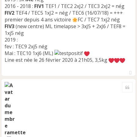
2016 - 2018 :
FIV1
TEF1 / TEC2 2xJ2 / TEC3 2xJ2 = nég
FIV2
TEF4 / TEC5 1xJ2 = nég / TEC6 (16/07/18) = +++
premier depuis 4 ans victoire
FC / TEC7 1xj2 nég
FIV3
(new centre) ML timelapse > 3xJ5 + 2xJ6 / TEF8 =
1xj5 nég
2019 :
fev : TEC9 2xj5 nég
Mai : TEC10 1xj6 (ML)
Line est née le 26 février 2020 à 21h05, 3,5kg
H
a
Cite
u
t
ramette