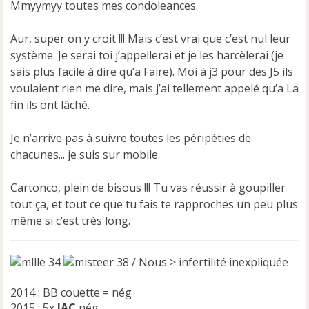
Mmyymyy toutes mes condoleances.
l
u
Aur, super on y croit !!! Mais c’est vrai que c’est nul leur
système. Je serai toi j’appellerai et je les harcèlerai (je
sais plus facile à dire qu’a Faire). Moi à j3 pour des J5 ils
voulaient rien me dire, mais j’ai tellement appelé qu’a La
fin ils ont lâché.
Je n’arrive pas à suivre toutes les péripéties de
chacunes... je suis sur mobile.
Cartonco, plein de bisous !!! Tu vas réussir à goupiller
tout ça, et tout ce que tu fais te rapproches un peu plus
même si c’est très long.
34
38 / Nous > infertilité inexpliquée
2014 : BB couette = nég
2015 : 5x
IAC
nég