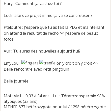
e
Hary : Comment ça va chez toi ?
n
o
Ludi : alors ce projet immo ça va se concrétiser ?
n
l
u
Pteloutre : J’espère que tu as fait la PDS et maintenant
on attend le résultat de l’écho ^^ J’espère de beaux
fofos
Aur : Tu auras des nouvelles aujourd'hui?
EmyLou :
on y croit on y croit ^^
Belle rencontre avec Petit pingouin
Belle journée
Moi : AMH : 0,33 à 34 ans... Lui : Tératozoospermie 98%
atypiques (32 ans)
MTHFR 677 hétérozygote pour lui / 1298 hétérozygote