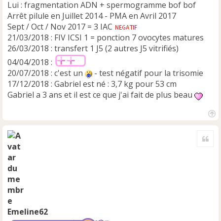
l
Lui : fragmentation ADN + spermogramme bof bof
u
Arrêt pilule en Juillet 2014 - PMA en Avril 2017
Sept / Oct / Nov 2017 = 3 IAC
21/03/2018 : FIV ICSI 1 = ponction 7 ovocytes matures
26/03/2018 : transfert 1 J5 (2 autres J5 vitrifiés)
04/04/2018 :
20/07/2018 : c'est un
- test négatif pour la trisomie
17/12/2018 : Gabriel est né : 3,7 kg pour 53 cm
Gabriel a 3 ans et il est ce que j'ai fait de plus beau
H
a
Cite
u
t
Emeline62