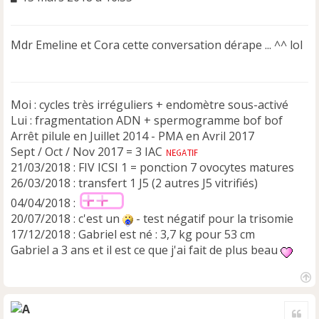
e
s
s
Mdr Emeline et Cora cette conversation dérape ... ^^ lol
a
g
e
n
Moi : cycles très irréguliers + endomètre sous-activé
o
n
Lui : fragmentation ADN + spermogramme bof bof
l
Arrêt pilule en Juillet 2014 - PMA en Avril 2017
u
Sept / Oct / Nov 2017 = 3 IAC
21/03/2018 : FIV ICSI 1 = ponction 7 ovocytes matures
26/03/2018 : transfert 1 J5 (2 autres J5 vitrifiés)
04/04/2018 :
20/07/2018 : c'est un
- test négatif pour la trisomie
17/12/2018 : Gabriel est né : 3,7 kg pour 53 cm
Gabriel a 3 ans et il est ce que j'ai fait de plus beau
H
a
Cite
u