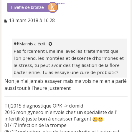
M
13 mars 2018 à 16:28
e
s
s
a
Mannis
a écrit :
g
Pas forcement Emeline, avec les traitements que
e
l'on prend, les montées et descente d'hormones et
n
o
le stress, tu peut avoir des fragilisation de la flore
n
bactérienne. Tu as essayé une cure de probiotic?
l
Non je n'ai jamais essayer mais ma voisine m'en a parlé
u
aussi tout à l'heure justement
TtJ2015 diagnostique OPK -> clomid
2016 mon gyneco m'envoie chez un spécialiste de l'
infertilité juste bon à encaisser l'argent
01/17 infection de la trompe
05/17 opération, plus de trompe droite et l'autre est