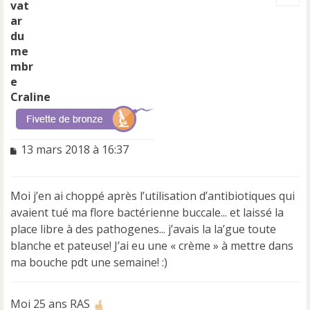
t
Craline
M
13 mars 2018 à 16:37
e
s
s
Moi j’en ai choppé après l’utilisation d’antibiotiques qui
a
avaient tué ma flore bactérienne buccale... et laissé la
g
e
place libre à des pathogenes... j’avais la la’gue toute
n
blanche et pateuse! J’ai eu une « crème » à mettre dans
o
ma bouche pdt une semaine! :)
n
l
u
Moi 25 ans RAS