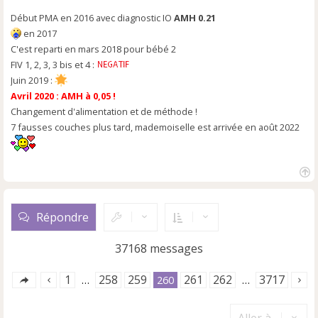
l
Début PMA en 2016 avec diagnostic IO
AMH 0.21
u
en 2017
C'est reparti en mars 2018 pour bébé 2
FIV 1, 2, 3, 3 bis et 4 :
Juin 2019 :
Avril 2020 : AMH à 0,05 !
Changement d'alimentation et de méthode !
7 fausses couches plus tard, mademoiselle est arrivée en août 2022
H
a
u
Répondre
t
37168 messages
1
258
259
261
262
3717
…
260
…
Aller à