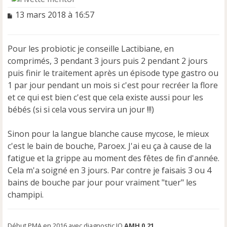
M
13 mars 2018 à 16:57
e
s
s
Pour les probiotic je conseille Lactibiane, en
a
comprimés, 3 pendant 3 jours puis 2 pendant 2 jours
g
e
puis finir le traitement après un épisode type gastro ou
n
1 par jour pendant un mois si c'est pour recréer la flore
o
et ce qui est bien c'est que cela existe aussi pour les
n
bébés (si si cela vous servira un jour !!!)
l
u
Sinon pour la langue blanche cause mycose, le mieux
c'est le bain de bouche, Paroex. J'ai eu ça à cause de la
fatigue et la grippe au moment des fêtes de fin d'année.
Cela m'a soigné en 3 jours. Par contre je faisais 3 ou 4
bains de bouche par jour pour vraiment "tuer" les
champipi.
Début PMA en 2016 avec diagnostic IO
AMH 0.21