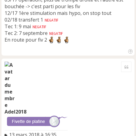
bouchée -> c'est parti pour les fiv
12/17 1ère stimulation mais hypo, on stop tout
02/18 transfert 1
Tec 1: 9 mai
Tec 2: 7 septembre
En route pour fiv 2
H
a
Cite
u
t
Adel2018
M
13 mars 2018 à 16:35