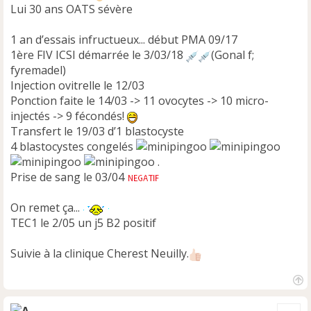
Lui 30 ans OATS sévère
1 an d’essais infructueux... début PMA 09/17
1ère FIV ICSI démarrée le 3/03/18
(Gonal f;
fyremadel)
Injection ovitrelle le 12/03
Ponction faite le 14/03 -> 11 ovocytes -> 10 micro-
injectés -> 9 fécondés!
Transfert le 19/03 d’1 blastocyste
4 blastocystes congelés
.
Prise de sang le 03/04
On remet ça...
TEC1 le 2/05 un j5 B2 positif
Suivie à la clinique Cherest Neuilly.
H
a
Cite