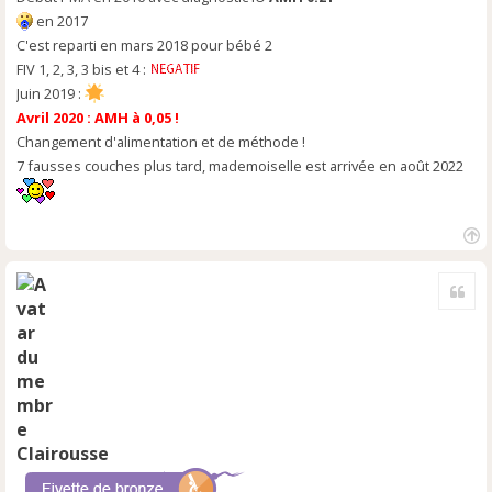
en 2017
C'est reparti en mars 2018 pour bébé 2
FIV 1, 2, 3, 3 bis et 4 :
Juin 2019 :
Avril 2020 : AMH à 0,05 !
Changement d'alimentation et de méthode !
7 fausses couches plus tard, mademoiselle est arrivée en août 2022
H
a
Cite
u
t
Clairousse