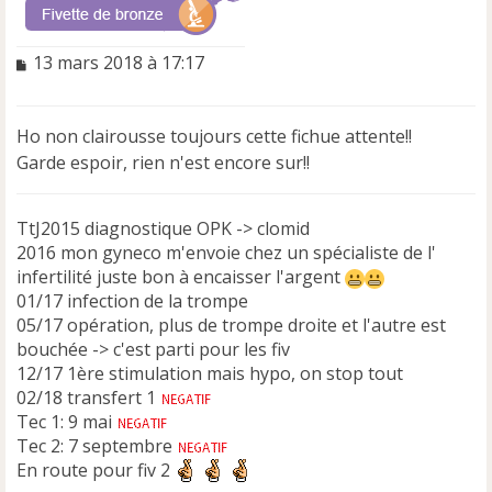
M
13 mars 2018 à 17:17
e
s
s
Ho non clairousse toujours cette fichue attente!!
a
Garde espoir, rien n'est encore sur!!
g
e
n
TtJ2015 diagnostique OPK -> clomid
o
n
2016 mon gyneco m'envoie chez un spécialiste de l'
l
infertilité juste bon à encaisser l'argent
u
01/17 infection de la trompe
05/17 opération, plus de trompe droite et l'autre est
bouchée -> c'est parti pour les fiv
12/17 1ère stimulation mais hypo, on stop tout
02/18 transfert 1
Tec 1: 9 mai
Tec 2: 7 septembre
En route pour fiv 2