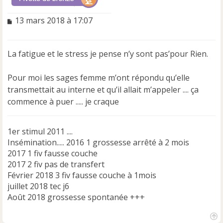
M
13 mars 2018 à 17:07
e
s
s
La fatigue et le stress je pense n’y sont pas’pour Rien.
a
g
e
Pour moi les sages femme m’ont répondu qu’elle
n
transmettait au interne et qu’il allait m’appeler .... ça
o
commence à puer ..... je craque
n
l
u
1er stimul 2011 ....
Insémination..... 2016 1 grossesse arrêté à 2 mois
2017 1 fiv fausse couche
2017 2 fiv pas de transfert
Février 2018 3 fiv fausse couche à 1mois
juillet 2018 tec j6
Août 2018 grossesse spontanée +++