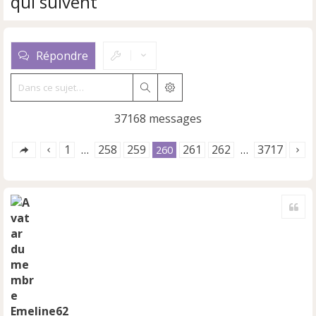
qui suivent
Répondre
Rechercher
Recherche avancée
37168 messages
1
258
259
261
262
3717
…
260
…
Cite
Emeline62