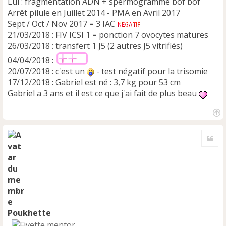
Lui : fragmentation ADN + spermogramme bof bof
Arrêt pilule en Juillet 2014 - PMA en Avril 2017
Sept / Oct / Nov 2017 = 3 IAC
21/03/2018 : FIV ICSI 1 = ponction 7 ovocytes matures
26/03/2018 : transfert 1 J5 (2 autres J5 vitrifiés)
04/04/2018 :
20/07/2018 : c'est un
- test négatif pour la trisomie
17/12/2018 : Gabriel est né : 3,7 kg pour 53 cm
Gabriel a 3 ans et il est ce que j'ai fait de plus beau
H
a
Cite
u
t
Poukhette