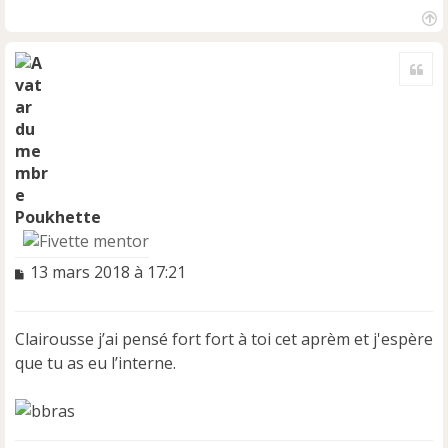
H
a
Cite
u
t
Poukhette
M
13 mars 2018 à 17:21
e
s
s
Clairousse j’ai pensé fort fort à toi cet aprèm et j'espère
a
que tu as eu l’interne.
g
e
n
o
n