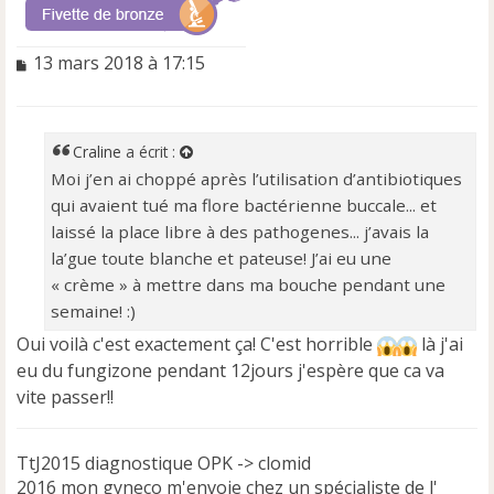
M
13 mars 2018 à 17:15
e
s
s
a
Craline
a écrit :
g
Moi j’en ai choppé après l’utilisation d’antibiotiques
e
qui avaient tué ma flore bactérienne buccale... et
n
o
laissé la place libre à des pathogenes... j’avais la
n
la’gue toute blanche et pateuse! J’ai eu une
l
« crème » à mettre dans ma bouche pendant une
u
semaine! :)
Oui voilà c'est exactement ça! C'est horrible
là j'ai
eu du fungizone pendant 12jours j'espère que ca va
vite passer!!
TtJ2015 diagnostique OPK -> clomid
2016 mon gyneco m'envoie chez un spécialiste de l'