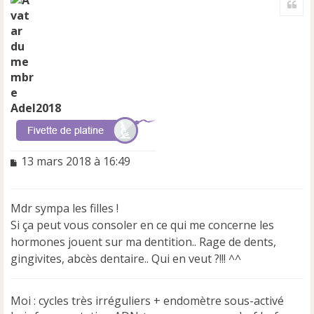
u
t
Adel2018
M
13 mars 2018 à 16:49
e
s
s
Mdr sympa les filles !
a
Si ça peut vous consoler en ce qui me concerne les
g
e
hormones jouent sur ma dentition.. Rage de dents,
n
gingivites, abcès dentaire.. Qui en veut ?!!! ^^
o
n
l
Moi : cycles très irréguliers + endomètre sous-activé
u