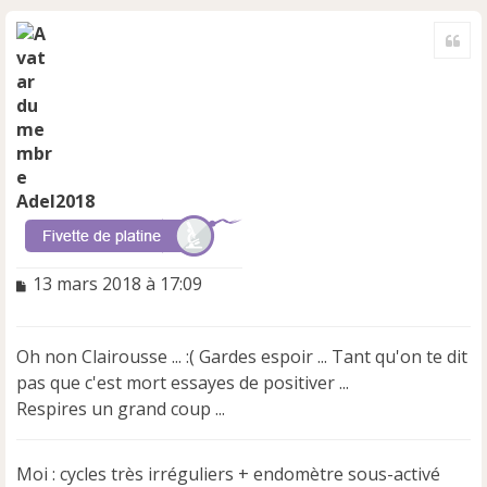
H
a
Cite
u
t
Adel2018
M
13 mars 2018 à 17:09
e
s
s
Oh non Clairousse ... :( Gardes espoir ... Tant qu'on te dit
a
pas que c'est mort essayes de positiver ...
g
e
Respires un grand coup ...
n
o
n
Moi : cycles très irréguliers + endomètre sous-activé