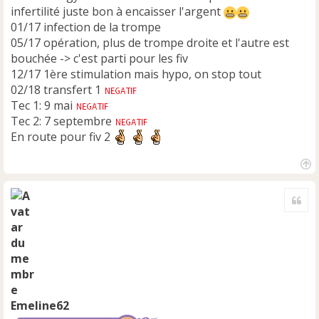
infertilité juste bon à encaisser l'argent
01/17 infection de la trompe
05/17 opération, plus de trompe droite et l'autre est
bouchée -> c'est parti pour les fiv
12/17 1ère stimulation mais hypo, on stop tout
02/18 transfert 1
Tec 1: 9 mai
Tec 2: 7 septembre
En route pour fiv 2
H
a
Cite
u
t
Emeline62