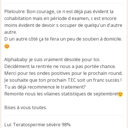
e
s
Pteloutre: Bon courage, ce n est déjà pas évident la
s
a
cohabitation mais en période d examen, c est encore
g
moins évident de devoir s occuper de quelqu'un d'autre
e
autre.
n
D un autre côté ça te fera un peu de soutien à domicile.
o
n
l
u
Alphababy: je suis vraiment désolée pour toi.
Décidément la rentrée ne nous a pas portée chance.
Merci pour tes ondes positives pour le prochain round.
Je souhaite que ton prochain TEC soit un franc succès !
Tu as déjà recommence le traitement?
Remonte nous les vilaines statistiques de septembre!
Bises à vous toutes.
Lui: Teratospermie sévère 98%