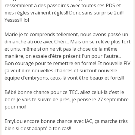
n
ressemblent à des passoires avec toutes ces PDS et
o
n
mes règles vraiment règles!! Donc sans surprise 2ui!!!
l
Yessss!!! lol
u
Marie je te comprends tellement, nous avons passé un
dimanche atroce avec Chéri... Mais on se relève plus fort
et unis, même si on ne vit pas la chose de la même
manière, on essaie d'être présent l'un pour l'autre...
Bon courage pour te remettre en forme! Et nouvelle FIV
ça veut dire nouvelles chances et surtout nouvelle
équipe d'embryons, ceux-là vont être beaux et forts!!!
Bébé bonne chance pour ce TEC, allez celui-là c'est le
bon!! Je vais te suivre de près, je pense le 27 septembre
pour moi!
EmyLou encore bonne chance avec IAC, ça marche très
bien si c'est adapté à ton cas!!