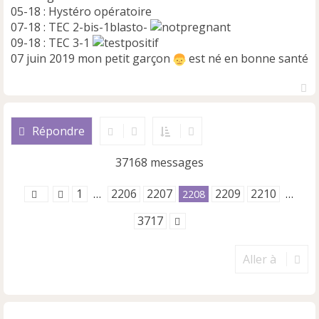
05-18 : Hystéro opératoire
07-18 : TEC 2-bis-1blasto-
09-18 : TEC 3-1
07 juin 2019 mon petit garçon
est né en bonne santé
H
a
u
Répondre
t
37168 messages
1
2206
2207
2209
2210
…
2208
…
3717
Aller à