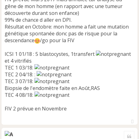
gêne de mon homme (en rapport avec une tumeur
découverte durant son enfance)
99% de chance d aller en DPI.
Résultat en Octobre: mon homme a fait une mutation
génétique spontanée donc pas de risque pour la
descendance
/go pour la FIV
ICSI 1 01/18 : 5 blastocystes, 1transfert
et 4 vitrifiés
TEC 1 03/18:
TEC 2 04/18: :
TEC 3 07/18:
Biopsie de l'endomètre faite en Août,RAS
TEC 4 08/18:
FIV 2 prévue en Novembre
H
a
Cite
u