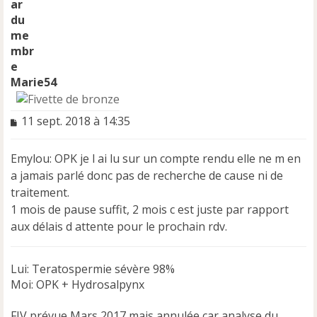
Marie54
M
11 sept. 2018 à 14:35
e
s
Emylou: OPK je l ai lu sur un compte rendu elle ne m en
s
a
a jamais parlé donc pas de recherche de cause ni de
g
traitement.
e
1 mois de pause suffit, 2 mois c est juste par rapport
n
aux délais d attente pour le prochain rdv.
o
n
l
u
Lui: Teratospermie sévère 98%
Moi: OPK + Hydrosalpynx
FIV prévue Mars 2017 mais annulée car analyse du