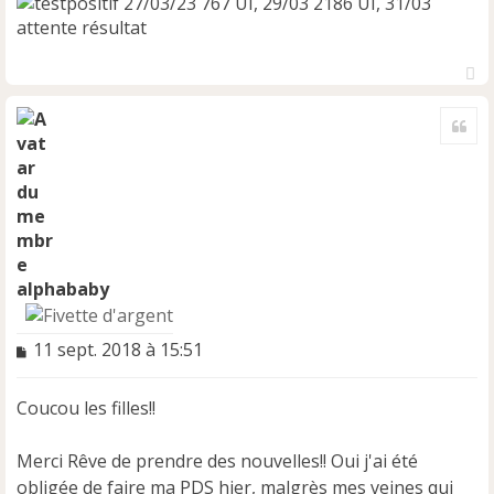
27/03/23 767 UI, 29/03 2186 UI, 31/03
attente résultat
H
a
Cite
u
t
alphababy
M
11 sept. 2018 à 15:51
e
s
Coucou les filles!!
s
a
g
Merci Rêve de prendre des nouvelles!! Oui j'ai été
e
obligée de faire ma PDS hier, malgrès mes veines qui