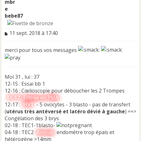
bebe87
M
11 sept. 2018 à 17:40
e
s
merci pour tous vos messages
s
a
g
e
n
Moi 31 , lui : 37
o
12-15 : Essai bb 1
n
12-16 : Cœlioscopie pour déboucher les 2 Trompes
l
11-17 : Entrée en PMA
u
12-17 :
FIV1
- 5 ovocytes - 3 blasto - pas de transfert
(
utérus très antéversé et latéro dévié à gauche
) ==>
Congélation des 3 brys
02-18 : TEC1-1blasto-
04-18 : TEC2
Annulé
endomètre trop épais et
hétérogène >14mm