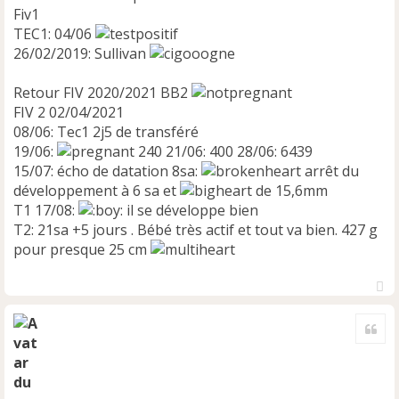
Fiv1
TEC1: 04/06
26/02/2019: Sullivan
Retour FIV 2020/2021 BB2
FIV 2 02/04/2021
08/06: Tec1 2j5 de transféré
19/06:
240 21/06: 400 28/06: 6439
15/07: écho de datation 8sa:
arrêt du
développement à 6 sa et
de 15,6mm
T1 17/08:
il se développe bien
T2: 21sa +5 jours . Bébé très actif et tout va bien. 427 g
pour presque 25 cm
H
a
Cite
u
t