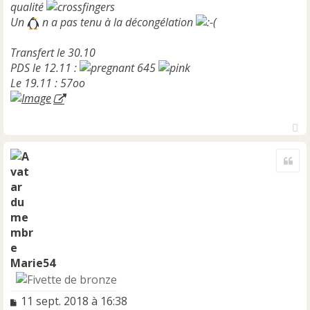
qualité
Un
n a pas tenu à la décongélation
Transfert le 30.10
PDS le 12.11 :
645
Le 19.11 : 57oo
H
a
Cite
u
t
Marie54
M
11 sept. 2018 à 16:38