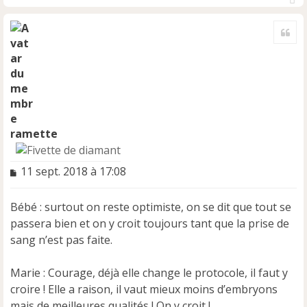
H
a
Cite
u
t
ramette
M
11 sept. 2018 à 17:08
e
s
Bébé : surtout on reste optimiste, on se dit que tout se
s
a
passera bien et on y croit toujours tant que la prise de
g
sang n’est pas faite.
e
n
Marie : Courage, déjà elle change le protocole, il faut y
o
n
croire ! Elle a raison, il vaut mieux moins d’embryons
l
mais de meilleures qualités ! On y croit !