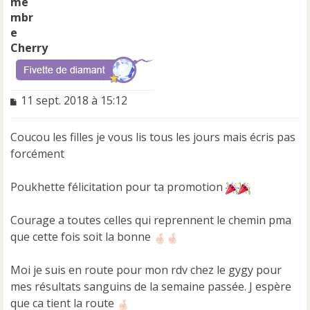
Cherry
M
11 sept. 2018 à 15:12
e
s
Coucou les filles je vous lis tous les jours mais écris pas
s
a
forcément
g
e
Poukhette félicitation pour ta promotion
n
o
n
Courage a toutes celles qui reprennent le chemin pma
l
que cette fois soit la bonne
u
Moi je suis en route pour mon rdv chez le gygy pour
mes résultats sanguins de la semaine passée. J espère
que ca tient la route