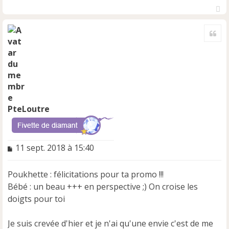
H
a
Cite
u
t
PteLoutre
M
11 sept. 2018 à 15:40
e
s
Poukhette : félicitations pour ta promo !!!
s
a
Bébé : un beau +++ en perspective ;) On croise les
g
doigts pour toi
e
n
Je suis crevée d'hier et je n'ai qu'une envie c'est de me
o