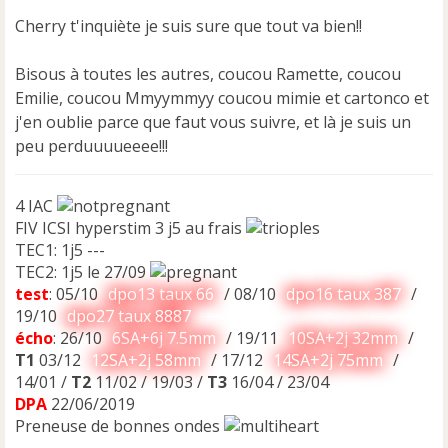
Cherry t'inquiète je suis sure que tout va bien!!
Bisous à toutes les autres, coucou Ramette, coucou
Emilie, coucou Mmyymmyy coucou mimie et cartonco et
j'en oublie parce que faut vous suivre, et là je suis un
peu perduuuueeee!!!
4 IAC
FIV ICSI hyperstim 3 j5 au frais
TEC1: 1j5 ---
TEC2: 1j5 le 27/09
test
: 05/10
dpo13 taux 66
/ 08/10
dpo16 taux 387
/
19/10
dpo27 taux 8887
écho
: 26/10
6SA+6j 7.5mm
/ 19/11
10SA+2j 32mm
/
T1
03/12
12SA+2j 58mm
/ 17/12
14SA+2j 75mm
/
14/01 /
T2
11/02 / 19/03 /
T3
16/04 / 23/04
DPA
22/06/2019
Preneuse de bonnes ondes