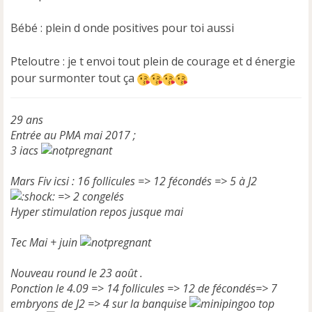
n
l
Bébé : plein d onde positives pour toi aussi
u
Pteloutre : je t envoi tout plein de courage et d énergie
pour surmonter tout ça
29 ans
Entrée au PMA mai 2017 ;
3 iacs
Mars Fiv icsi : 16 follicules => 12 fécondés => 5 à J2
=> 2 congelés
Hyper stimulation repos jusque mai
Tec Mai + juin
Nouveau round le 23 août .
Ponction le 4.09 => 14 follicules => 12 de fécondés=> 7
embryons de J2 => 4 sur la banquise
top