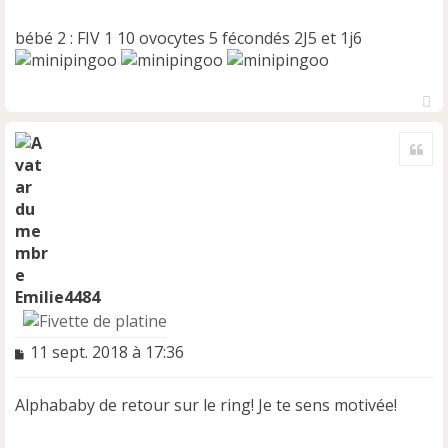
bébé 2 : FIV 1 10 ovocytes 5 fécondés 2J5 et 1j6
H
a
Cite
u
t
Emilie4484
M
11 sept. 2018 à 17:36
e
s
Alphababy de retour sur le ring! Je te sens motivée!
s
a
g