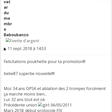
t
Baboubanzo
M
11 sept. 2018 à 14:53
e
s
Felicitations poukhette pour ta promotion!!!
s
a
g
bebe87 superbe nouvelle!!!!
e
n
o
Moi: 34 ans OPSK et ablation des 2 trompes forcément
n
ça marche moins bien...
l
Lui: 32 ans tout est ok
u
Précédente union
06/05/2011
Mars 2018: début protocole FIV