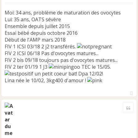
e
n
Moi: 34 ans, problème de maturation des ovocytes
o
Lui: 35 ans, OATS sévère
n
Ensemble depuis juillet 2015
l
Essai bébé depuis octobre 2016
u
Début de l'AMP mars 2018
FIV 1 ICSI 03/18 2 j2 transférés.
FIV 2 ICSI 06/18 Pas d'ovocytes matures...
FIV 2 bis 09/18 toujours pas d'ovocytes matures...
FIV 2 ter 01/19 1 J3
TEC le 15/05.
un petit coeur bat! Dpa 12/02!
Lina née le 10/02, 3kg400 d'amour !
H
a
Cite
u
t