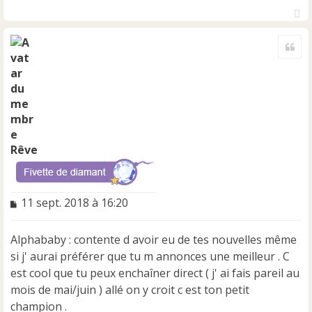
H
a
Cite
u
t
Rêve
M
11 sept. 2018 à 16:20
e
s
Alphababy : contente d avoir eu de tes nouvelles même
s
a
si j' aurai préférer que tu m annonces une meilleur . C
g
est cool que tu peux enchaîner direct ( j' ai fais pareil au
e
mois de mai/juin ) allé on y croit c est ton petit
n
champion .
o