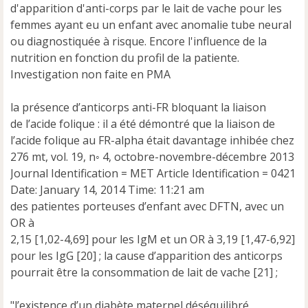
u
d'apparition d'anti-corps par le lait de vache pour les
femmes ayant eu un enfant avec anomalie tube neural
ou diagnostiquée à risque. Encore l'influence de la
nutrition en fonction du profil de la patiente.
Investigation non faite en PMA
la présence d’anticorps anti-FR bloquant la liaison
de l’acide folique : il a été démontré que la liaison de
l’acide folique au FR-alpha était davantage inhibée chez
276 mt, vol. 19, n◦ 4, octobre-novembre-décembre 2013
Journal Identification = MET Article Identification = 0421
Date: January 14, 2014 Time: 11:21 am
des patientes porteuses d’enfant avec DFTN, avec un
OR à
2,15 [1,02-4,69] pour les IgM et un OR à 3,19 [1,47-6,92]
pour les IgG [20] ; la cause d’apparition des anticorps
pourrait être la consommation de lait de vache [21] ;
"l’existence d’un diabète maternel déséquilibré,