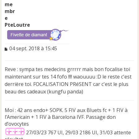
PteLoutre
M
04 sept. 2018 à 15:45
e
s
s
Reve : sympa tes medecins grrrrr mais bon focalise toi
a
maintenant sur tes 14 fofo !!!! waouuuu :D le reste c'est
g
e
derrière toi. FOCALISATION PRéSENT car c'est le plus
n
beau des cadeaux (kungfu panda)
o
n
l
Moi : 42 ans endo+ SOPK. 5 FIV aux Bluets fc + 1 FIV à
u
l’Americain + 1 FIV à Barcelona IVF. Passage don
d’ovocytes
27/03/23 767 UI, 29/03 2186 UI, 31/03 attente