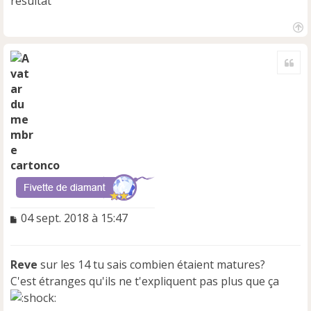
résultat
H
a
Cite
u
t
cartonco
M
04 sept. 2018 à 15:47
e
s
s
Reve
sur les 14 tu sais combien étaient matures?
a
C'est étranges qu'ils ne t'expliquent pas plus que ça
g
e
n