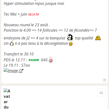
Hyper stimulation repos jusque mai
Tec Mai + juin
Nouveau round le 23 août .
Ponction le 4.09 => 14 follicules => 12 de fécondés=> 7
embryons de J2 => 4 sur la banquise
top qualité
Un
n a pas tenu à la décongélation
Transfert le 30.10
PDS le 12.11 :
645
Le 19.11 : 57oo
H
a
Cite
u
t