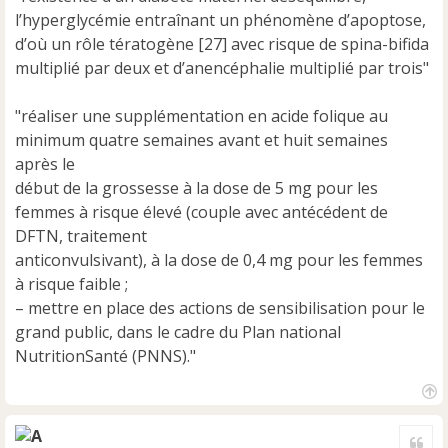
l’hyperglycémie entraînant un phénomène d’apoptose,
d’où un rôle tératogène [27] avec risque de spina-bifida
multiplié par deux et d’anencéphalie multiplié par trois"
"réaliser une supplémentation en acide folique au
minimum quatre semaines avant et huit semaines
après le
début de la grossesse à la dose de 5 mg pour les
femmes à risque élevé (couple avec antécédent de
DFTN, traitement
anticonvulsivant), à la dose de 0,4 mg pour les femmes
à risque faible ;
– mettre en place des actions de sensibilisation pour le
grand public, dans le cadre du Plan national
NutritionSanté (PNNS)."
H
a
Cite
u