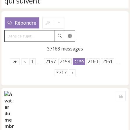
qui suivent
Répondre
Rechercher
Recherche avancée
37168 messages
1
2157
2158
2160
2161
…
2159
…
3717
Cite