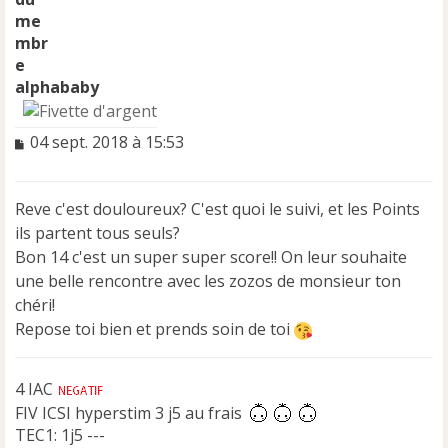
alphababy
M
04 sept. 2018 à 15:53
e
s
s
Reve c'est douloureux? C'est quoi le suivi, et les Points
a
ils partent tous seuls?
g
e
Bon 14 c'est un super super score!! On leur souhaite
n
une belle rencontre avec les zozos de monsieur ton
o
chéri!
n
Repose toi bien et prends soin de toi
l
u
4 IAC
FIV ICSI hyperstim 3 j5 au frais
TEC1: 1j5 ---