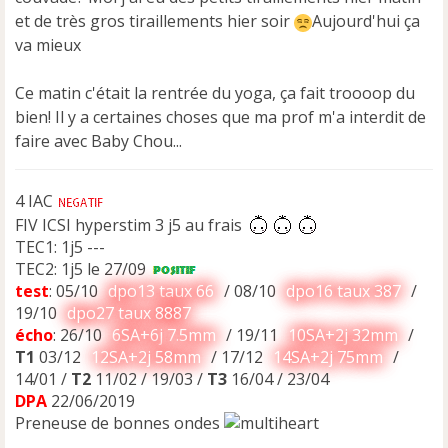
n
et de très gros tiraillements hier soir
Aujourd'hui ça
l
u
va mieux
Ce matin c'était la rentrée du yoga, ça fait troooop du
bien! Il y a certaines choses que ma prof m'a interdit de
faire avec Baby Chou...
4 IAC
FIV ICSI hyperstim 3 j5 au frais
TEC1: 1j5 ---
TEC2: 1j5 le 27/09
test
: 05/10
dpo13 taux 66
/ 08/10
dpo16 taux 387
/
19/10
dpo27 taux 8887
écho
: 26/10
6SA+6j 7.5mm
/ 19/11
10SA+2j 32mm
/
T1
03/12
12SA+2j 58mm
/ 17/12
14SA+2j 75mm
/
14/01 /
T2
11/02 / 19/03 /
T3
16/04 / 23/04
DPA
22/06/2019
Preneuse de bonnes ondes