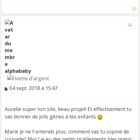
H
a
Cite
u
t
alphababy
M
04 sept. 2018 à 15:47
e
s
s
Aurelie super ton site, beau projet! Et effectivement tu
a
vas donner de jolis gènes à tes enfants
g
e
n
Marie je ne t'entends plus, comment vas tu copine de
o
couvade? Moi j'ai eu des petits tiraillements hier matin