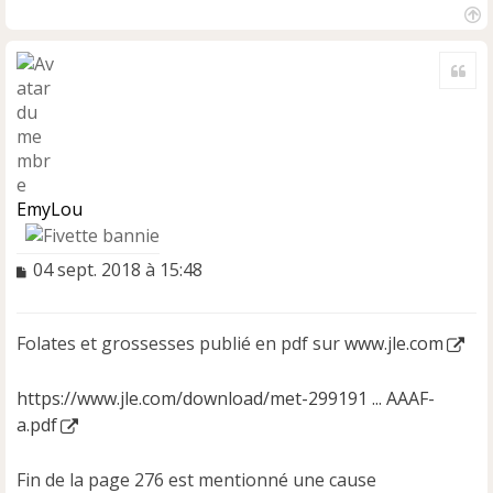
H
a
Cite
u
t
EmyLou
M
04 sept. 2018 à 15:48
e
s
s
Folates et grossesses publié en pdf sur
www.jle.com
a
g
e
https://www.jle.com/download/met-299191 ... AAAF-
n
a.pdf
o
n
l
Fin de la page 276 est mentionné une cause