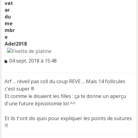
t
Adel2018
M
04 sept. 2018 à 15:48
e
s
s
Arf ... réveil pas coll du coup REVE ... Mais 14 follicules
a
c'est super !!!
g
e
Et comme le disaient les filles : ça te donne un aperçu
n
d'une future épisiotomie lol ^^
o
n
Et ils t'ont dis quoi pour expliquer les points de sutures
l
u
?!