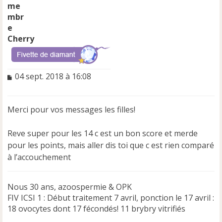
Cherry
M
04 sept. 2018 à 16:08
e
s
s
Merci pour vos messages les filles!
a
g
e
Reve super pour les 14 c est un bon score et merde
n
pour les points, mais aller dis toi que c est rien comparé
o
à l’accouchement
n
l
u
Nous 30 ans, azoospermie & OPK
FIV ICSI 1 : Début traitement 7 avril, ponction le 17 avril :
18 ovocytes dont 17 fécondés! 11 brybry vitrifiés