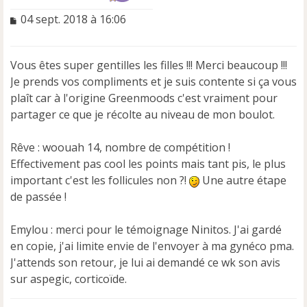
M
04 sept. 2018 à 16:06
e
s
s
Vous êtes super gentilles les filles !!! Merci beaucoup !!!
a
Je prends vos compliments et je suis contente si ça vous
g
e
plaît car à l'origine Greenmoods c'est vraiment pour
n
partager ce que je récolte au niveau de mon boulot.
o
n
Rêve : woouah 14, nombre de compétition !
l
u
Effectivement pas cool les points mais tant pis, le plus
important c'est les follicules non ?!
Une autre étape
de passée !
Emylou : merci pour le témoignage Ninitos. J'ai gardé
en copie, j'ai limite envie de l'envoyer à ma gynéco pma.
J'attends son retour, je lui ai demandé ce wk son avis
sur aspegic, corticoïde.