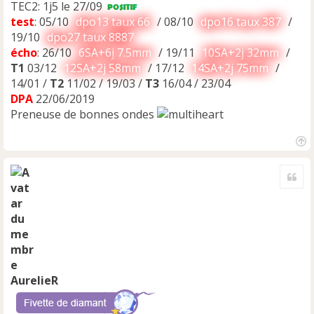
TEC2: 1j5 le 27/09
test
: 05/10
dpo13 taux 66
/ 08/10
dpo16 taux 387
/
19/10
dpo27 taux 8887
écho
: 26/10
6SA+6j 7.5mm
/ 19/11
10SA+2j 32mm
/
T1
03/12
12SA+2j 58mm
/ 17/12
14SA+2j 75mm
/
14/01 /
T2
11/02 / 19/03 /
T3
16/04 / 23/04
DPA
22/06/2019
Preneuse de bonnes ondes
H
a
Cite
u
t
AurelieR