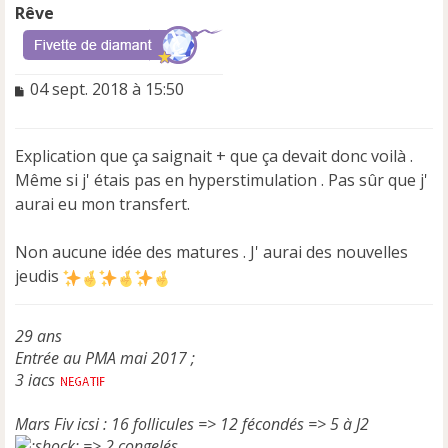
Rêve
M
04 sept. 2018 à 15:50
e
s
s
Explication que ça saignait + que ça devait donc voilà .
a
Même si j' étais pas en hyperstimulation . Pas sûr que j'
g
e
aurai eu mon transfert.
n
o
Non aucune idée des matures . J' aurai des nouvelles
n
jeudis
l
u
29 ans
Entrée au PMA mai 2017 ;
3 iacs
Mars Fiv icsi : 16 follicules => 12 fécondés => 5 à J2
=> 2 congelés