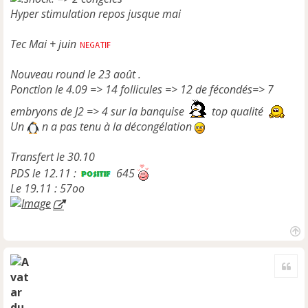
Hyper stimulation repos jusque mai
Tec Mai + juin
Nouveau round le 23 août .
Ponction le 4.09 => 14 follicules => 12 de fécondés=> 7
embryons de J2 => 4 sur la banquise
top qualité
Un
n a pas tenu à la décongélation
Transfert le 30.10
PDS le 12.11 :
645
Le 19.11 : 57oo
H
a
Cite
u
t