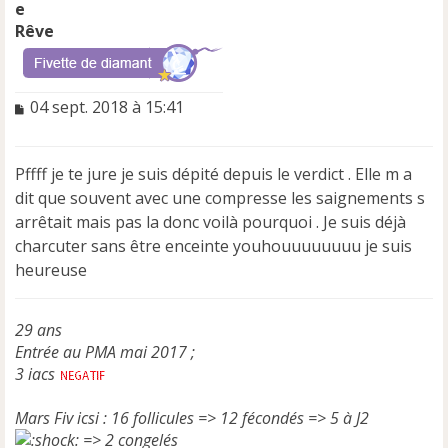
Rêve
M
04 sept. 2018 à 15:41
e
s
s
Pffff je te jure je suis dépité depuis le verdict . Elle m a
a
dit que souvent avec une compresse les saignements s
g
e
arrêtait mais pas la donc voilà pourquoi . Je suis déjà
n
charcuter sans être enceinte youhouuuuuuuu je suis
o
heureuse
n
l
u
29 ans
Entrée au PMA mai 2017 ;
3 iacs
Mars Fiv icsi : 16 follicules => 12 fécondés => 5 à J2
=> 2 congelés