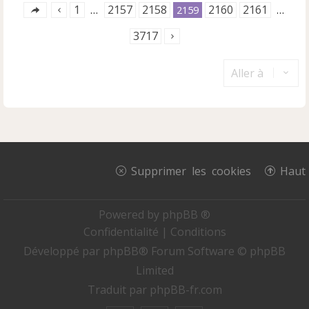
1
2157
2158
2160
2161
…
2159
…
3717
Aller à
Supprimer les cookies
Haut
Powered by
phpBB ®
Confidentialité
|
Conditions
Développé par
phpBB
® Forum Software © phpBB
Limited
Traduit par
phpBB-fr.com