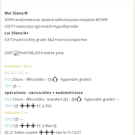
o
n
Moi 32ans/B-
l
SOPK+endometriose stade4+adénomyose+mutation MTHFR
u
C677T+anticorps IgG+notch+hypothyroïdie
Lui 33ans/A+
OATS+varicocèles grade 3&2+necrozoospermie
2007
/08.2016 entrée pma
induction 1à4
---
IAC/IIU 1&2
---
FIV1
:20ovo - 9fécondés - 1J5
- hyperstim grade3
TEV1
:J5 ---
opérations : varicocèles + endométriose
FIV2
:13ovo - 9fécondés - transfert 2J3 - 3J5
- hyperstim grade2 ---
TEV1
:1J5
FC à 3SG
induction 5
---
TEV2
:1J5 ---
TEV3
:1J5
FC à 9SA+3J
02.21 bébé couette
née le 15.10.21