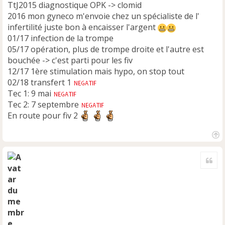
TtJ2015 diagnostique OPK -> clomid
2016 mon gyneco m'envoie chez un spécialiste de l'
infertilité juste bon à encaisser l'argent
01/17 infection de la trompe
05/17 opération, plus de trompe droite et l'autre est
bouchée -> c'est parti pour les fiv
12/17 1ère stimulation mais hypo, on stop tout
02/18 transfert 1
Tec 1: 9 mai
Tec 2: 7 septembre
En route pour fiv 2
H
a
Cite
u
t