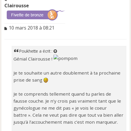
Clairousse
M
10 mars 2018 à 08:21
e
s
s
a
Poukhette
a écrit :
g
Génial Clairousse !
e
n
o
Je te souhaite un autre doublement à ta prochaine
n
prise de sang
l
u
Je te comprends tellement quand tu parles de
fausse couche. Je n’y crois pas vraiment tant que le
gynécologue ne me dit pas « je vois le coeur
battre ». Cela ne veut pas dire que tout va bien aller
jusqu’à l’accouchement mais c’est mon marqueur.