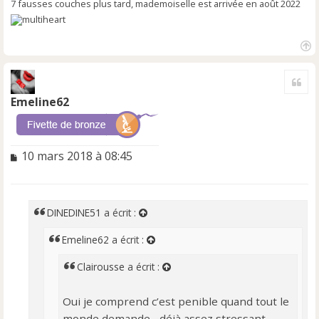
7 fausses couches plus tard, mademoiselle est arrivée en août 2022
H
a
Cite
u
t
Emeline62
M
10 mars 2018 à 08:45
e
s
s
a
DINEDINE51
a écrit :
g
e
Emeline62
a écrit :
n
o
Clairousse
a écrit :
n
l
Oui je comprend c’est penible quand tout le
u
monde demande... déjà assez stressant