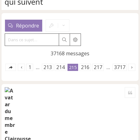
qui suivent
Répondre
Rechercher
Recherche avancée
37168 messages
1
213
214
216
217
3717
…
215
…
Cite
Clairousse