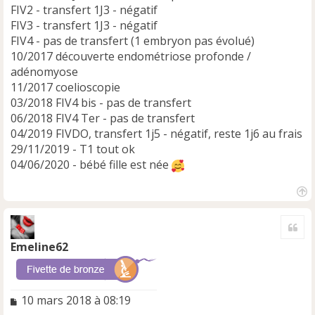
FIV2 - transfert 1J3 - négatif
FIV3 - transfert 1J3 - négatif
FIV4 - pas de transfert (1 embryon pas évolué)
10/2017 découverte endométriose profonde /
adénomyose
11/2017 coelioscopie
03/2018 FIV4 bis - pas de transfert
06/2018 FIV4 Ter - pas de transfert
04/2019 FIVDO, transfert 1j5 - négatif, reste 1j6 au frais
29/11/2019 - T1 tout ok
04/06/2020 - bébé fille est née
H
a
Cite
u
t
Emeline62
M
10 mars 2018 à 08:19
e