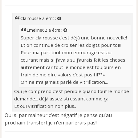
s
s
a
Clairousse
a écrit :
g
e
Emeline62
a écrit :
n
Super clairousse c'est déjà une bonne nouvelle!
o
Et on continue de croiser les doigts pour toi!!
n
l
Pour ma part tout mon entourage est au
u
courant mais si j'avais su j'aurais fait les choses
autrement car tout le monde est toujours en
train de me dire «alors c'est positif??»
On ne m'a jamais parlé de vitrification...
Oui je comprend c’est penible quand tout le monde
demande... déjà assez stressant comme ça ...
Et oui vitrification non plus..
Oui si par malheur c'est négatif je pense qu'au
prochain transfert je n'en parlerais pas!!