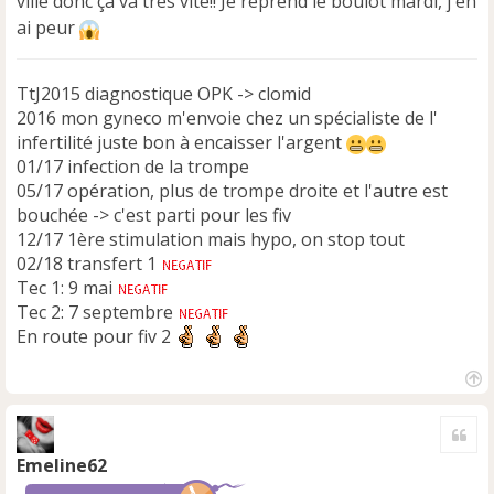
ville donc ça va très vite!! Je reprend le boulot mardi, j'en
ai peur
TtJ2015 diagnostique OPK -> clomid
2016 mon gyneco m'envoie chez un spécialiste de l'
infertilité juste bon à encaisser l'argent
01/17 infection de la trompe
05/17 opération, plus de trompe droite et l'autre est
bouchée -> c'est parti pour les fiv
12/17 1ère stimulation mais hypo, on stop tout
02/18 transfert 1
Tec 1: 9 mai
Tec 2: 7 septembre
En route pour fiv 2
H
a
Cite
u
t
Emeline62