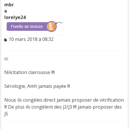
lorelye24
M
10 mars 2018 à 08:32
e
s
s
cc
a
g
e
félicitation clairousse !!!!
n
o
Sérologie, Amh jamais payée !!!
n
l
u
Nous ils congèles direct jamais proposer de vitrification
!!! De plus ils congèlent des j2/j3 !!!! jamais proposer des
j5