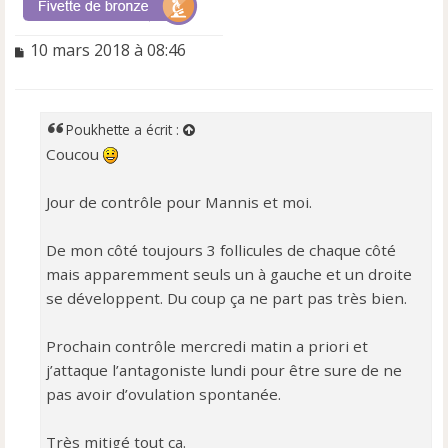
M
10 mars 2018 à 08:46
e
s
s
a
Poukhette
a écrit :
g
Coucou
e
n
o
Jour de contrôle pour Mannis et moi.
n
l
De mon côté toujours 3 follicules de chaque côté
u
mais apparemment seuls un à gauche et un droite
se développent. Du coup ça ne part pas très bien.
Prochain contrôle mercredi matin a priori et
j’attaque l’antagoniste lundi pour être sure de ne
pas avoir d’ovulation spontanée.
Très mitigé tout ca.