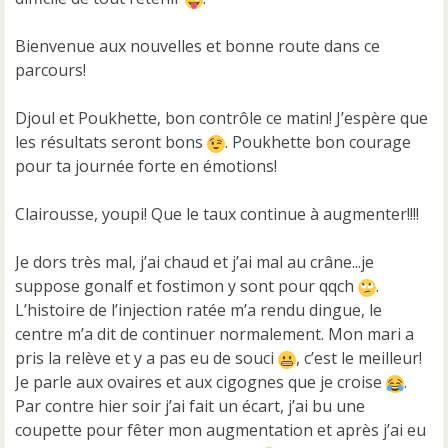
n
o
Bienvenue aux nouvelles et bonne route dans ce
n
parcours!
l
u
Djoul et Poukhette, bon contrôle ce matin! J’espère que
les résultats seront bons
. Poukhette bon courage
pour ta journée forte en émotions!
Clairousse, youpi! Que le taux continue à augmenter!!!!
Je dors très mal, j’ai chaud et j’ai mal au crâne...je
suppose gonalf et fostimon y sont pour qqch
.
L’histoire de l’injection ratée m’a rendu dingue, le
centre m’a dit de continuer normalement. Mon mari a
pris la relève et y a pas eu de souci
, c’est le meilleur!
Je parle aux ovaires et aux cigognes que je croise
.
Par contre hier soir j’ai fait un écart, j’ai bu une
coupette pour fêter mon augmentation et après j’ai eu