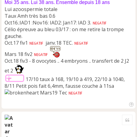
Moi 35 ans. Lui 38 ans. Ensemble depuis 18 ans
Lui azoospermie totale
Taux Amh très bas 0.6
Oct16.:IAD1 :Nov16: IAD2: Jan17: IAD 3.
Célio épreuve au bleu 03/17 : on me retire la trompe
gauche.
Oct.17 fiv1
janv.18 TEC.
Mars 18 fiv2
Oct.18 fiv3 - 8 ovocytes .. 4 embryons .. transfert de 2 J2
et 2
17/10 taux à 168, 19/10 à 419, 22/10 à 1040,
8/11 Petit pois fait 6,4mm, fausse couche à 11sa
Mars19 Tec
H
a
Cite
u
t