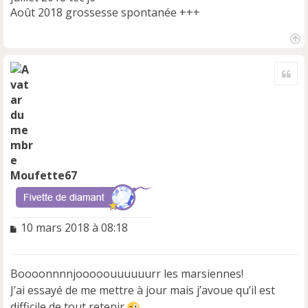
Août 2018 grossesse spontanée +++
H
a
Cite
u
t
Moufette67
M
10 mars 2018 à 08:18
e
s
s
Boooonnnnjooooouuuuuurr les marsiennes!
a
J’ai essayé de me mettre à jour mais j’avoue qu’il est
g
e
difficile de tout retenir
.