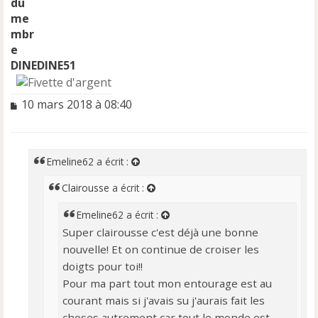
DINEDINE51
M
10 mars 2018 à 08:40
e
s
s
a
Emeline62
a écrit :
g
e
Clairousse
a écrit :
n
o
Emeline62
a écrit :
n
Super clairousse c'est déjà une bonne
l
nouvelle! Et on continue de croiser les
u
doigts pour toi!!
Pour ma part tout mon entourage est au
courant mais si j'avais su j'aurais fait les
choses autrement car tout le monde est