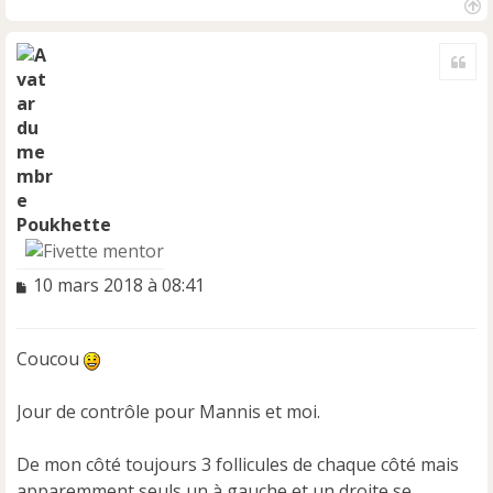
H
a
Cite
u
t
Poukhette
M
10 mars 2018 à 08:41
e
s
s
Coucou
a
g
e
Jour de contrôle pour Mannis et moi.
n
o
De mon côté toujours 3 follicules de chaque côté mais
n
apparemment seuls un à gauche et un droite se
l