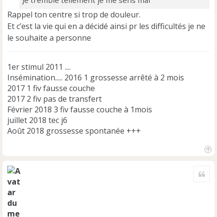
Je tremble tellement je me sens mal
Rappel ton centre si trop de douleur.
Et c’est la vie qui en a décidé ainsi pr les difficultés je ne
le souhaite a personne
1er stimul 2011 ....
Insémination..... 2016 1 grossesse arrêté à 2 mois
2017 1 fiv fausse couche
2017 2 fiv pas de transfert
Février 2018 3 fiv fausse couche à 1mois
juillet 2018 tec j6
Août 2018 grossesse spontanée +++
H
a
Cite
u
t