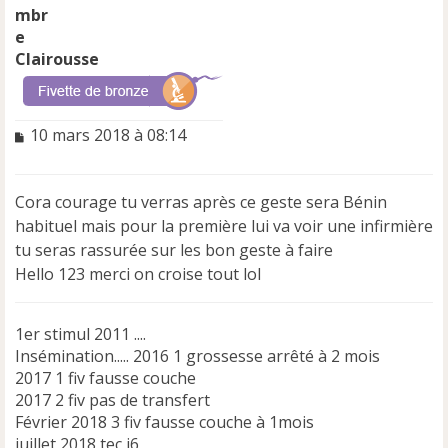
Clairousse
M
10 mars 2018 à 08:14
e
s
s
Cora courage tu verras après ce geste sera Bénin
a
habituel mais pour la première lui va voir une infirmière
g
e
tu seras rassurée sur les bon geste à faire
n
Hello 123 merci on croise tout lol
o
n
l
1er stimul 2011 ....
u
Insémination..... 2016 1 grossesse arrêté à 2 mois
2017 1 fiv fausse couche
2017 2 fiv pas de transfert
Février 2018 3 fiv fausse couche à 1mois
juillet 2018 tec j6