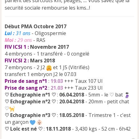
parlent des surcouts km, peages, .... Vous savez que la
securité sociale rembourse les kms...!
Début PMA Octobre 2017
Lui :
31 ans
- Oligospermie
Moi :
29 ans
- RAS
FIV ICSI 1 :
Novembre 2017
4 embryons - 1 transféré - 0 congelé
FIV ICSI 2 :
Mars 2018
7 embryons - 2 J2
et 1 J5 (Vitrifiés)
transfert 1 embryon J2 le 07.03
Prise de sang n°1
:
19.03
+++ Taux 107 UI
Prise de sang n°2
:
21.03
+++ Taux 233 UI
♡ Echographie n°1 ♡
:
06.04.2018
- 5mm - le ♡ bat
♡ Echographie n°2 ♡
:
20.04.2018
- 20mm - petit chat
♡
♡ Echographie n°3 ♡
:
18.05.2018
- Trimestre 1 - c'est
un garçon
♡ Loïc est né ♡
:
18.11.2018
- 3,430 kgs - 52 cm - 6h42