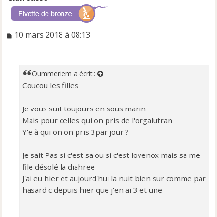
M
10 mars 2018 à 08:13
e
s
s
a
Oummeriem
a écrit :
g
Coucou les filles
e
n
o
Je vous suit toujours en sous marin
n
Mais pour celles qui on pris de l'orgalutran
l
Y'e à qui on on pris 3par jour ?
u
Je sait Pas si c'est sa ou si c'est lovenox mais sa me
file désolé la diahree
J'ai eu hier et aujourd'hui la nuit bien sur comme par
hasard c depuis hier que j'en ai 3 et une