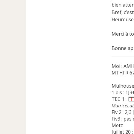
bien atte
Bref, c’es
Heureusem
Merci à t
Bonne apr
Moi : AMH 
MTHFR 677
Mulhous
1 bis : 1J
TEC 1 :
MatriceLa
Fiv 2 : 2J3
Fiv3 : pas 
Metz
Juillet 20