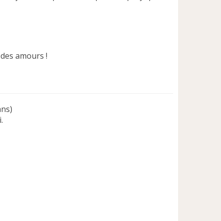
 des amours !
ans)
.