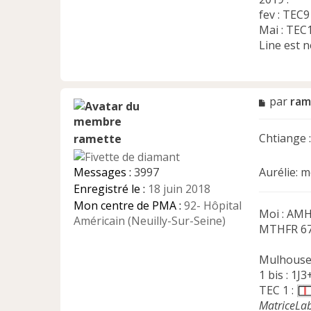
fev : TEC9
Mai : TEC
Line est n
M
par
ram
e
s
Chtiange :
ramette
s
a
g
Aurélie: m
Messages :
3997
e
Enregistré le :
18 juin 2018
n
Mon centre de PMA :
92- Hôpital
o
Moi : AMH 
n
Américain (Neuilly-Sur-Seine)
MTHFR 677
l
u
Mulhous
1 bis : 1J
TEC 1 :
MatriceLa