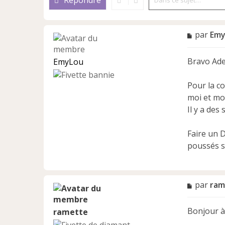
Répondre
M
par
Emy
e
s
Bravo Adel
EmyLou
s
a
g
Pour la co
e
moi et mon
n
Il y a des
o
n
l
Faire un 
u
poussés s
M
par
ram
e
s
Bonjour à
ramette
s
a