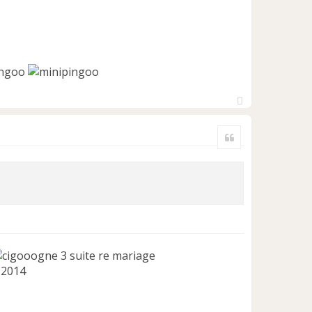
H
a
Citer
u
t
3 suite re mariage
 2014