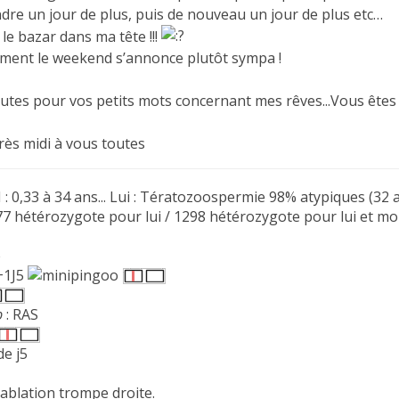
ndre un jour de plus, puis de nouveau un jour de plus etc…
t le bazar dans ma tête !!!
ent le weekend s’annonce plutôt sympa !
outes pour vos petits mots concernant mes rêves...Vous êtes
ès midi à vous toutes
: 0,33 à 34 ans... Lui : Tératozoospermie 98% atypiques (32 
 hétérozygote pour lui / 1298 hétérozygote pour lui et moi
e
3+1J5
b
: RAS
de j5
 : ablation trompe droite.