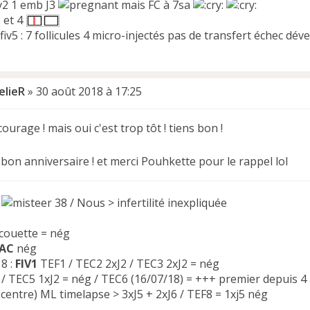
iv2 1 emb J3
mais FC à 7sa
3 et 4
fiv5 : 7 follicules 4 micro-injectés pas de transfert échec d
elieR
»
30 août 2018 à 17:25
ourage ! mais oui c'est trop tôt ! tiens bon !
bon anniversaire ! et merci Pouhkette pour le rappel lol
4
38 / Nous > infertilité inexpliquée
 couette = nég
IAC
nég
8 :
FIV1
TEF1 / TEC2 2xJ2 / TEC3 2xJ2 = nég
/ TEC5 1xJ2 = nég / TEC6 (16/07/18) = +++ premier depuis 4 
centre) ML timelapse > 3xJ5 + 2xJ6 / TEF8 = 1xj5 nég