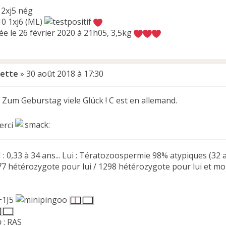
 2xj5 nég
10 1xj6 (ML)
ée le 26 février 2020 à 21h05, 3,5kg
ette
»
30 août 2018 à 17:30
 Zum Geburstag viele Glück ! C est en allemand.
erci
: 0,33 à 34 ans... Lui : Tératozoospermie 98% atypiques (32 
 hétérozygote pour lui / 1298 hétérozygote pour lui et moi
e
3+1J5
b
: RAS