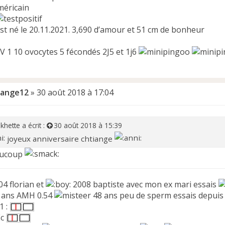
méricain
st né le 20.11.2021. 3,690 d’amour et 51 cm de bonheur
IV 1 10 ovocytes 5 fécondés 2J5 et 1j6
iange12
»
30 août 2018 à 17:04
khette
a écrit :
30 août 2018 à 15:39
joyeux anniversaire chtiange
aucoup
4 florian et
2008 baptiste avec mon ex mari essais
 ans AMH 0.54
48 ans peu de sperm essais depuis
1 :
Ec