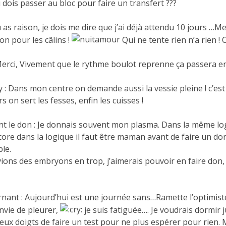
 dois passer au bloc pour faire un transfert ???
u as raison, je dois me dire que j’ai déjà attendu 10 jours …Me
on pour les câlins !
Qui ne tente rien n’a rien ! O
Merci, Vivement que le rythme boulot reprenne ça passera en
 : Dans mon centre on demande aussi la vessie pleine ! c’est
rs on sert les fesses, enfin les cuisses !
t le don : Je donnais souvent mon plasma. Dans la même log
ncore dans la logique il faut être maman avant de faire un d
le.
ions des embryons en trop, j’aimerais pouvoir en faire don, 
nant : Aujourd’hui est une journée sans…Ramette l’optimiste
 envie de pleurer,
je suis fatiguée…. Je voudrais dormir 
deux doigts de faire un test pour ne plus espérer pour rien. M