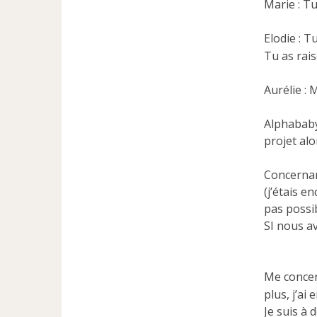
Marie : Tu
Elodie : T
Tu as rais
Aurélie : 
Alphababy
projet alo
Concernan
(j’étais e
pas possib
SI nous av
Me concer
plus, j’ai
Je suis à 