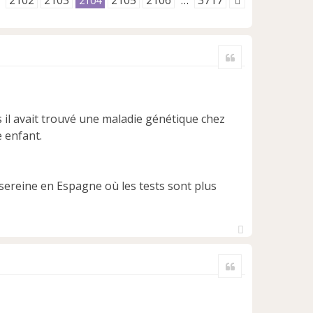
2102
2103
2105
2106
3717
2104
…
Citer
s il avait trouvé une maladie génétique chez
e enfant.
 sereine en Espagne où les tests sont plus
H
a
Citer
u
t