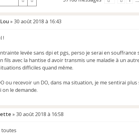
1
Rechercher
Recherche avancée
…
Lou
»
30 août 2018 à 16:43
 !
ntrainte levée sans dpi et pgs, perso je serai en souffrance 
 fils avec la hantise d avoir transmis une maladie à un autr
 situations difficiles quand même.
DO ou recevoir un DO, dans ma situation, je me sentirai plus
i on le demande.
ette
»
30 août 2018 à 16:58
 toutes