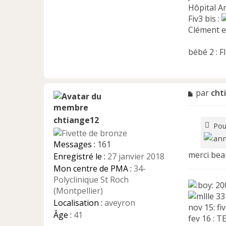
Hôpital A
Fiv3 bis :
Clément e
bébé 2 : F
M
par
cht
e
s
chtiange12
s
Pou
a
g
Messages :
161
e
merci be
Enregistré le :
27 janvier 2018
n
Mon centre de PMA :
34-
o
n
Polyclinique St Roch
200
l
(Montpellier)
33
u
Localisation :
aveyron
nov 15: fiv
Âge :
41
fev 16 : T