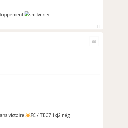
éveloppement
H
a
Citer
u
t
ans victoire
FC / TEC7 1xj2 nég