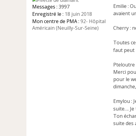
g
Emilie : 
Messages :
3997
e
avaient un
Enregistré le :
18 juin 2018
n
Mon centre de PMA :
92- Hôpital
o
n
Américain (Neuilly-Sur-Seine)
Cherry : 
l
u
Toutes cel
faut peut
Pteloutre 
Merci pou
pour le we
dimanche,
Emylou : J
suite…. Je
Ton échan
suite des 