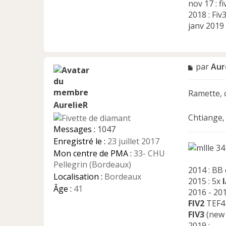
nov 17 : f
2018 : Fiv
janv 2019 
M
par
Aur
e
s
Ramette, c
s
a
AurelieR
g
Chtiange, 
e
Messages :
1047
n
Enregistré le :
23 juillet 2017
o
3
n
Mon centre de PMA :
33- CHU
l
Pellegrin (Bordeaux)
2014 : BB
u
Localisation :
Bordeaux
2015 : 5x
Âge :
41
2016 - 201
FIV2
TEF4 
FIV3
(new 
2019 :