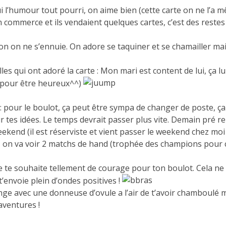
Oui l’humour tout pourri, on aime bien (cette carte on ne l
 commerce et ils vendaient quelques cartes, c’est des restes 
non on ne s’ennuie. On adore se taquiner et se chamailler m
les qui ont adoré la carte : Mon mari est content de lui, ça lu
 pour être heureux^^)
: pour le boulot, ça peut être sympa de changer de poste, ça
r tes idées. Le temps devrait passer plus vite. Demain pré r
ekend (il est réserviste et vient passer le weekend chez moi 
 on va voir 2 matchs de hand (trophée des champions pour cel
e te souhaite tellement de courage pour ton boulot. Cela ne 
 t’envoie plein d’ondes positives !
ge avec une donneuse d’ovule a l’air de t’avoir chamboulé m
aventures !