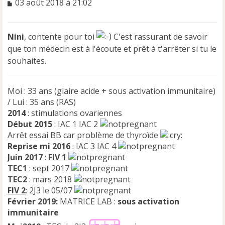
M
03 août 2018 à 21:02
e
s
s
Nini
, contente pour toi
C'est rassurant de savoir
a
que ton médecin est à l'écoute et prêt à t'arrêter si tu le
g
e
souhaites.
n
o
n
Moi : 33 ans (glaire acide + sous activation immunitaire)
l
/ Lui : 35 ans (RAS)
u
2014
: stimulations ovariennes
Début 2015
: IAC 1 IAC 2
Arrêt essai BB car problème de thyroïde
Reprise mi 2016
: IAC 3 IAC 4
Juin 2017
:
FIV 1
TEC1
: sept 2017
TEC2
: mars 2018
FIV 2
: 2J3 le 05/07
Février 2019:
MATRICE LAB :
sous activation
immunitaire