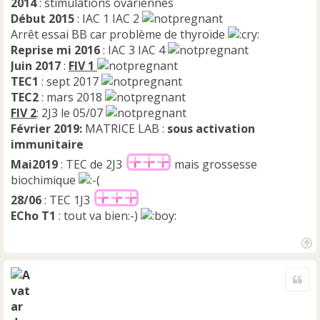
2014
: stimulations ovariennes
Début 2015
: IAC 1 IAC 2
Arrêt essai BB car problème de thyroïde
Reprise mi 2016
: IAC 3 IAC 4
Juin 2017
:
FIV 1
TEC1
: sept 2017
TEC2
: mars 2018
FIV 2
: 2J3 le 05/07
Février 2019:
MATRICE LAB :
sous activation
immunitaire
Mai2019
: TEC de 2J3
mais grossesse
biochimique
28/06
: TEC 1J3
ECho T1
: tout va bien:-)
H
a
Cite
u
t