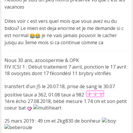
a
vacances
g
e
n
Dites voir c est vers quel mois que vous avez eu du
o
bidou? Le mien est deja enorme et je me demande si c
n
est normal
je ne vais jamais pouvoir le cacher
l
u
jusqu au 3eme mois si ca continue comme ca
Nous 30 ans, azoospermie & OPK
FIV ICSI 1 : Début traitement 7 avril, ponction le 17 avril :
18 ovocytes dont 17 fécondés! 11 brybry vitrifiés
transfert d’un J5 le 20.07.18, prise de sang le 30.07
positive taux a 362, 01.08 taux a 982
1ère écho 27.08.2018, bébé mesure 1.74 cm et son petit
coeur bat
25 mars 2019 : 49 cm et 2kg830 de bonheur