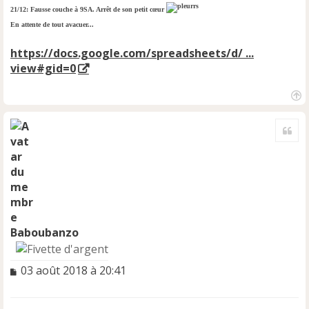
21/12: Fausse couche à 9SA. Arrêt de son petit cœur
En attente de tout avacuer...
https://docs.google.com/spreadsheets/d/ ...
view#gid=0
H
a
Cite
u
t
Baboubanzo
M
03 août 2018 à 20:41
e
s