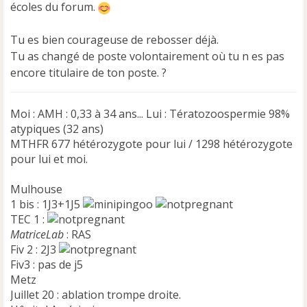
écoles du forum.
g
e
n
Tu es bien courageuse de rebosser déjà.
o
Tu as changé de poste volontairement où tu n es pas
n
encore titulaire de ton poste. ?
l
u
Moi : AMH : 0,33 à 34 ans... Lui : Tératozoospermie 98%
atypiques (32 ans)
MTHFR 677 hétérozygote pour lui / 1298 hétérozygote
pour lui et moi.
Mulhouse
1 bis : 1J3+1J5
TEC 1 :
MatriceLab
: RAS
Fiv 2 : 2J3
Fiv3 : pas de j5
Metz
Juillet 20 : ablation trompe droite.