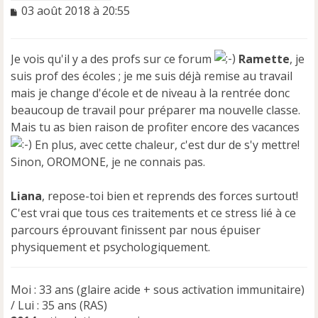
M
03 août 2018 à 20:55
e
s
s
Je vois qu'il y a des profs sur ce forum
Ramette
, je
a
suis prof des écoles ; je me suis déjà remise au travail
g
e
mais je change d'école et de niveau à la rentrée donc
n
beaucoup de travail pour préparer ma nouvelle classe.
o
Mais tu as bien raison de profiter encore des vacances
n
l
En plus, avec cette chaleur, c'est dur de s'y mettre!
u
Sinon, OROMONE, je ne connais pas.
Liana
, repose-toi bien et reprends des forces surtout!
C'est vrai que tous ces traitements et ce stress lié à ce
parcours éprouvant finissent par nous épuiser
physiquement et psychologiquement.
Moi : 33 ans (glaire acide + sous activation immunitaire)
/ Lui : 35 ans (RAS)