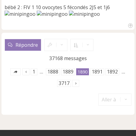
bébé 2 : FIV 1 10 ovocytes 5 fécondés 2J5 et 1j6
H
a
u
Répondre
t
37168 messages
1
1888
1889
1891
1892
…
1890
…
3717
Aller à