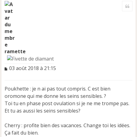
a
Cite
u
t
ramette
M
03 août 2018 à 21:15
e
s
s
Poukhette : je n ai pas tout compris. C est bien
a
oromone qui me donne les seins sensibles. ?
g
e
Toi tu en phase post ovulation si je ne me trompe pas.
n
Et tu as aussi les seins sensibles?
o
n
Cherry : profite bien des vacances. Change toi les idées.
l
u
Ça fait du bien.