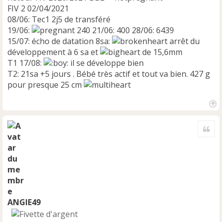
FIV 2 02/04/2021
08/06: Tec1 2j5 de transféré
19/06:
240 21/06: 400 28/06: 6439
15/07: écho de datation 8sa:
arrêt du
développement à 6 sa et
de 15,6mm
T1 17/08:
il se développe bien
T2: 21sa +5 jours . Bébé très actif et tout va bien. 427 g
pour presque 25 cm
H
a
Cite
u
t
ANGIE49