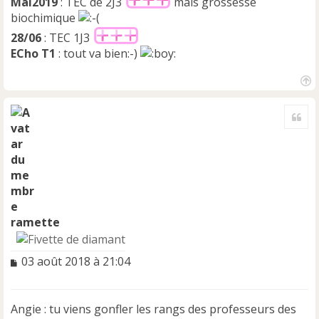
Mai2019
: TEC de 2J3
mais grossesse
biochimique
28/06
: TEC 1J3
ECho T1
: tout va bien:-)
H
a
Cite
u
t
ramette
M
03 août 2018 à 21:04
e
s
s
Angie : tu viens gonfler les rangs des professeurs des
a