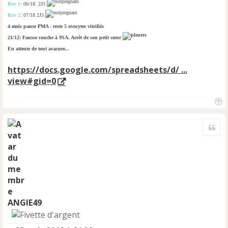
Rov 1
: 06/18: 2J3
Rov 2
: 07/18 2J3
4 mois pause PMA - reste 5 ovocytes vitrifiés
21/12: Fausse couche à 9SA. Arrêt de son petit cœur
En attente de tout avacuer...
https://docs.google.com/spreadsheets/d/ ...
view#gid=0
H
a
Cite
u
t
ANGIE49