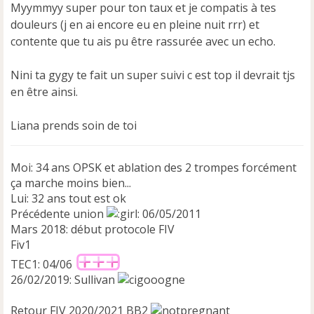
s
Myymmyy super pour ton taux et je compatis à tes
a
douleurs (j en ai encore eu en pleine nuit rrr) et
g
e
contente que tu ais pu être rassurée avec un echo.
n
o
Nini ta gygy te fait un super suivi c est top il devrait tjs
n
en être ainsi.
l
u
Liana prends soin de toi
Moi: 34 ans OPSK et ablation des 2 trompes forcément
ça marche moins bien...
Lui: 32 ans tout est ok
Précédente union
06/05/2011
Mars 2018: début protocole FIV
Fiv1
TEC1: 04/06
26/02/2019: Sullivan
Retour FIV 2020/2021 BB2