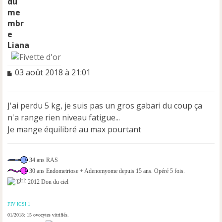
Liana
M
03 août 2018 à 21:01
e
s
s
J'ai perdu 5 kg, je suis pas un gros gabari du coup ça
a
n'a range rien niveau fatigue...
g
e
Je mange équilibré au max pourtant
n
o
n
34 ans RAS
l
30 ans Endometriose + Adenomyome depuis 15 ans. Opéré 5 fois.
u
2012 Don du ciel
FIV ICSI 1
01/2018: 15 ovocytes vitrifiés.