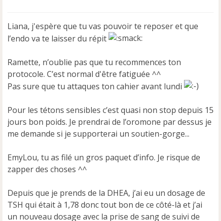
e
s
s
Liana, j'espère que tu vas pouvoir te reposer et que
a
l’endo va te laisser du répit
g
e
n
Ramette, n’oublie pas que tu recommences ton
o
protocole. C’est normal d'être fatiguée ^^
n
Pas sure que tu attaques ton cahier avant lundi
l
u
Pour les tétons sensibles c’est quasi non stop depuis 15
jours bon poids. Je prendrai de l’oromone par dessus je
me demande si je supporterai un soutien-gorge...
EmyLou, tu as filé un gros paquet d’info. Je risque de
zapper des choses ^^
Depuis que je prends de la DHEA, j’ai eu un dosage de
TSH qui était à 1,78 donc tout bon de ce côté-là et j’ai
un nouveau dosage avec la prise de sang de suivi de