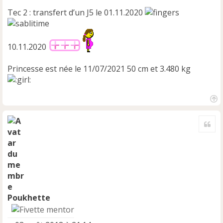
Tec 2 : transfert d’un J5 le 01.11.2020
10.11.2020
Princesse est née le 11/07/2021 50 cm et 3.480 kg
H
a
Cite
u
t
Poukhette