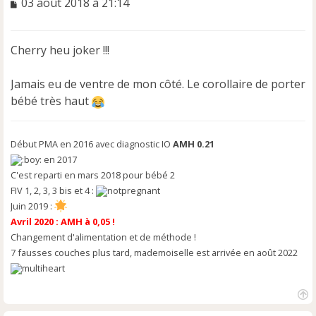
M
03 août 2018 à 21:14
e
s
s
Cherry heu joker !!!
a
g
e
Jamais eu de ventre de mon côté. Le corollaire de porter
n
bébé très haut
o
n
l
Début PMA en 2016 avec diagnostic IO
AMH 0.21
u
en 2017
C'est reparti en mars 2018 pour bébé 2
FIV 1, 2, 3, 3 bis et 4 :
Juin 2019 :
Avril 2020 : AMH à 0,05 !
Changement d'alimentation et de méthode !
7 fausses couches plus tard, mademoiselle est arrivée en août 2022
H