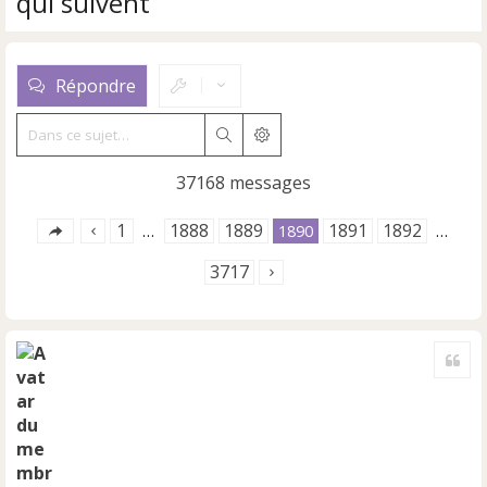
qui suivent
Répondre
Rechercher
Recherche avancée
37168 messages
1
1888
1889
1891
1892
…
1890
…
3717
Cite