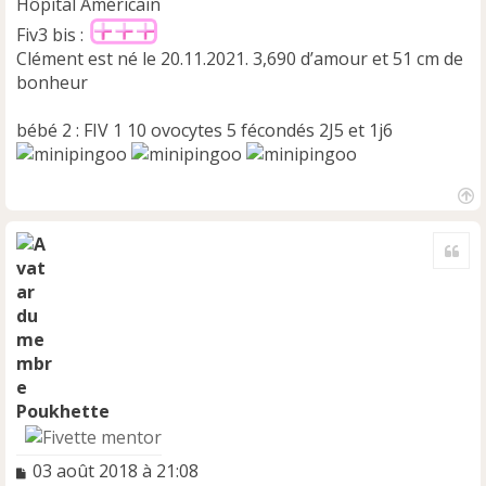
Hôpital Américain
Fiv3 bis :
Clément est né le 20.11.2021. 3,690 d’amour et 51 cm de
bonheur
bébé 2 : FIV 1 10 ovocytes 5 fécondés 2J5 et 1j6
H
a
Cite
u
t
Poukhette
M
03 août 2018 à 21:08