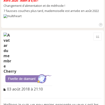
Avril 2020 : AMH à 0,05 !
Changement d'alimentation et de méthode !
7 fausses couches plus tard, mademoiselle est arrivée en août 2022
H
a
Cite
u
t
Cherry
M
03 août 2018 à 21:10
e
s
s
Hellooo je suis un peu moins presente vu que c est les