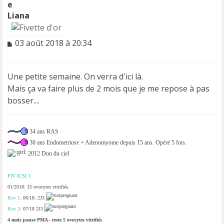
Liana
M
03 août 2018 à 20:34
e
s
s
Une petite semaine. On verra d'ici là.
a
Mais ça va faire plus de 2 mois que je me repose à pas
g
e
bosser....
n
o
n
34 ans RAS
l
30 ans Endometriose + Adenomyome depuis 15 ans. Opéré 5 fois.
u
2012 Don du ciel
FIV ICSI 1
01/2018: 15 ovocytes vitrifiés.
Rov 1
: 06/18: 2J3
Rov 2
: 07/18 2J3
4 mois pause PMA - reste 5 ovocytes vitrifiés