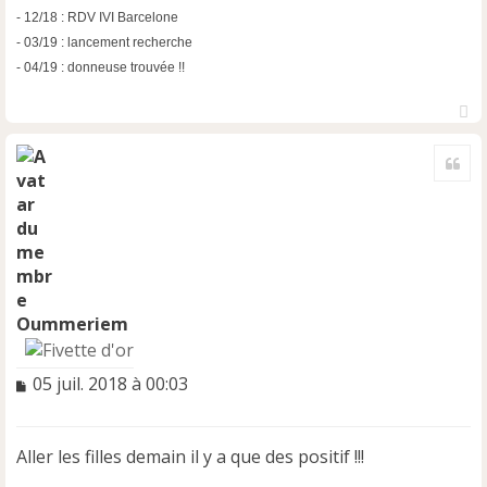
- 12/18 : RDV IVI Barcelone
- 03/19 : lancement recherche
- 04/19 : donneuse trouvée !!
H
a
Cite
u
t
Oummeriem
M
05 juil. 2018 à 00:03
e
s
s
Aller les filles demain il y a que des positif !!!
a
g