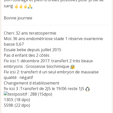
n
sang
o
n
Bonne journee
l
u
Cheri: 32 ans teratospermie
Moi: 36 ans endométriose stade 1 réserve ovarienne
basse 0,67
Essaie bebe depuis juillet 2015
Pas d enfant des 2 côtés
Fiv icsi 1: décembre 2017: transfert 2 très beaux
embryons : Grossesse biochimique
Fiv icsi 2: transfert d un seul embryon de mauvaise
qualité : négatif
Changement d établissement
fiv icsi 3 :Transfert de 2J5 le 19/06 reste 1J5
: 288 (15dpo)
1303: (18 dpo)
5598: (22 dpo)