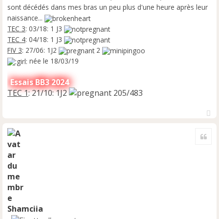
sont décédés dans mes bras un peu plus d'une heure après leur
naissance...
TEC 3
: 03/18: 1 J3
TEC 4
: 04/18: 1 J3
FIV 3
: 27/06: 1J2
2
née le 18/03/19
Essais BB3 2024
TEC 1
: 21/10: 1J2
205/483
H
a
Cite
u
t
Shamciia