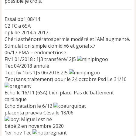
possible je crois.
o
n
l
Essai bb1 08/14
u
C2 FC a 6SA
opk de 2014 a 2017.
Chéri asthénotératospermie modéré et IAM augmenté.
Stimulation simple clomid x6 et gonal x7
06/17 PMA = endométriose
Fiv1 01/2018 : 1J3 transféré/ 2J5
Tec 04/2018 annulé
Tec : fiv 1bis 1J5 06/2018 2J5
Tec (sans traitement) pour le 24 octobre Psd Le 31/10
Echo le 16/11 (6SA) bien placé. Pas de battement
cardiaque
Echo datation le 6/12
placenta praevia Césa le 18/06
Miguel est né
bébé 2 en novembre 2020
1er nov Tec