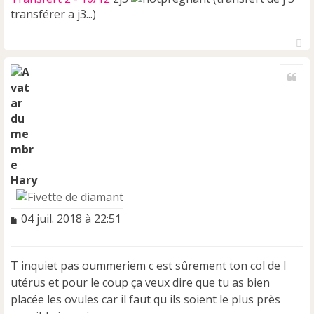
transférer a j3...)
H
a
Cite
u
t
Hary
M
04 juil. 2018 à 22:51
e
s
s
T inquiet pas oummeriem c est sûrement ton col de l
a
utérus et pour le coup ça veux dire que tu as bien
g
e
placée les ovules car il faut qu ils soient le plus près
n