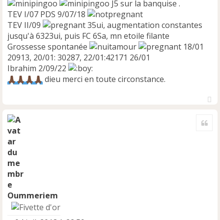
J5 sur la banquise .
TEV I/07 PDS 9/07/18
TEV II/09
35ui, augmentation constantes
jusqu'à 6323ui, puis FC 6Sa, mn etoile filante
Grossesse spontanée
18/01
20913, 20/01: 30287, 22/01:42171 26/01
Ibrahim 2/09/22
dieu merci en toute circonstance.
H
a
Cite
u
t
Oummeriem