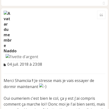
H
a
Cite
u
t
Naddo
M
04 juil. 2018 à 23:08
e
s
s
Merci Shamciia !! Je stresse mais je vais essayer de
a
dormir maintenant
g
e
n
Oui oumeriem c'est bien le col, ça y est j'ai compris
o
comment ça marche lol ! Donc moi je l'ai bien senti, mais
n