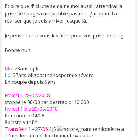
e
Et dire que d'ici une semaine moi aussi j'attendrai la
n
prise de sang sa me semble pas réel, j'ai du mal à
o
réaliser que je suis arriver jusque là...
n
l
u
Je pense fort à vous les filles pour vos prise de sang
Bonne nuit
Moi
29ans opk
Lui
37ans oligoasthénospermie sévère
En couple depuis 5ans
Fiv icsi 1 28/02/2018
stoppé le 08/03 car oestradiol 10 000
Fiv icsi 1 bis 20/05/2018
Ponction le 04/06
8blasto vitrifié
Transfert 1 - 27/06
1j5
(endomètre a
17mm lors du déclenchement ovulation...)