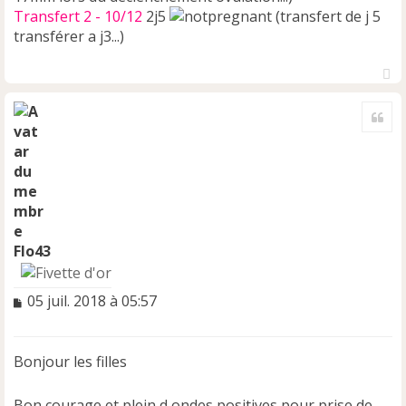
Transfert 2 - 10/12
2j5
(transfert de j 5
transférer a j3...)
H
a
Cite
u
t
Flo43
M
05 juil. 2018 à 05:57
e
s
s
Bonjour les filles
a
g
e
Bon courage et plein d ondes positives pour prise de