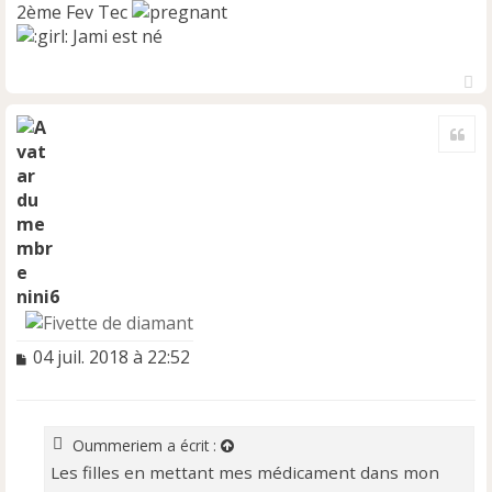
2ème Fev Tec
Jami est né
H
a
Cite
u
t
nini6
M
04 juil. 2018 à 22:52
e
s
s
a
Oummeriem
a écrit :
g
Les filles en mettant mes médicament dans mon
e