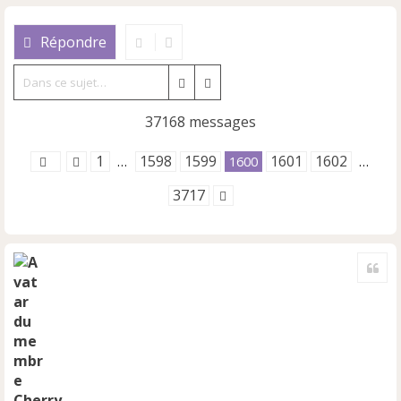
Répondre
Rechercher
Recherche avancée
37168 messages
1
1598
1599
1601
1602
…
1600
…
3717
Cite
Cherry