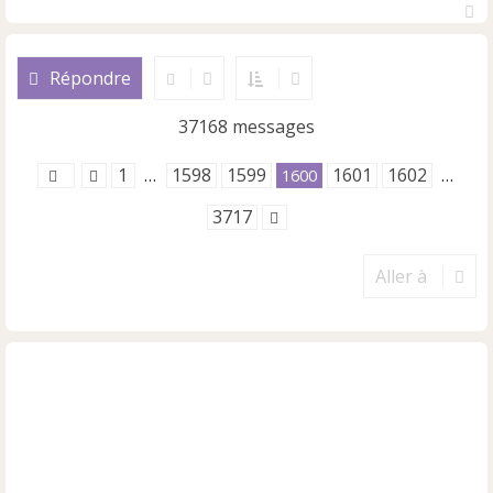
H
a
u
Répondre
t
37168 messages
1
1598
1599
1601
1602
…
1600
…
3717
Aller à