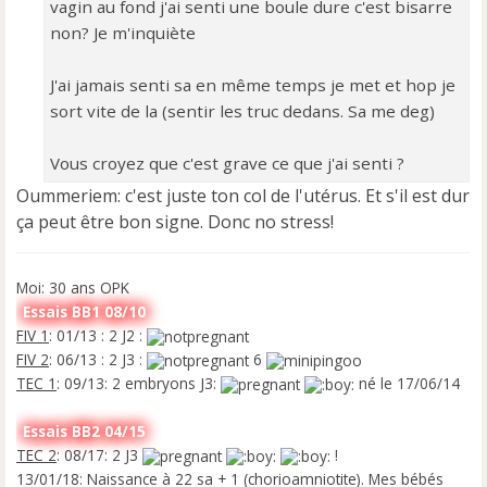
vagin au fond j'ai senti une boule dure c'est bisarre
n
o
non? Je m'inquiète
n
l
J'ai jamais senti sa en même temps je met et hop je
u
sort vite de la (sentir les truc dedans. Sa me deg)
Vous croyez que c'est grave ce que j'ai senti ?
Oummeriem: c'est juste ton col de l'utérus. Et s'il est dur
ça peut être bon signe. Donc no stress!
Moi: 30 ans OPK
Essais BB1 08/10
FIV 1
: 01/13 : 2 J2 :
FIV 2
: 06/13 : 2 J3 :
6
TEC 1
: 09/13: 2 embryons J3:
né le 17/06/14
Essais BB2 04/15
TEC 2
: 08/17: 2 J3
!
13/01/18: Naissance à 22 sa + 1 (chorioamniotite). Mes bébés