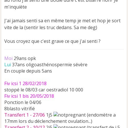
au fond j'ai senti une boule dure c'est bisarre non? Je
g
e
m'inquiète
n
o
J'ai jamais senti sa en même temp je met et hop je sort
n
vite de la (sentir les truc dedans. Sa me deg)
l
u
Vous croyez que c'est grave ce que j'ai senti ?
Moi
29ans opk
Lui
37ans oligoasthénospermie sévère
En couple depuis 5ans
Fiv icsi 1 28/02/2018
stoppé le 08/03 car oestradiol 10 000
Fiv icsi 1 bis 20/05/2018
Ponction le 04/06
8blasto vitrifié
Transfert 1 - 27/06
1j5
(endomètre a
17mm lors du déclenchement ovulation...)
Transfert 2 - 10/12
2j5
(transfert de j 5