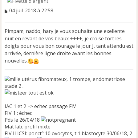
M
04 juil. 2018 à 22:58
e
s
s
Pimpam, naddo, hary je vous souhaite une exellente
a
nuit en rêvant de vos beaux ++++, je croise fort les
g
e
doigts pour vous bon courage le jour J, tant attendu est
n
arrivée, dernière ligne droite avant les bonnes
o
nouvelles.
n
l
u
utérus fibromateux, 1 trompe, endometriose
stade 2 .
tout est ok
IAC 1 et 2 => echec passage FIV
FIV 1 : échec
Pds le 26/04/18
Mat lab: profil mixte
FIV II ICSI: ponct° 10 ovocytes, t 1 blastocyte 30/06/18, 2