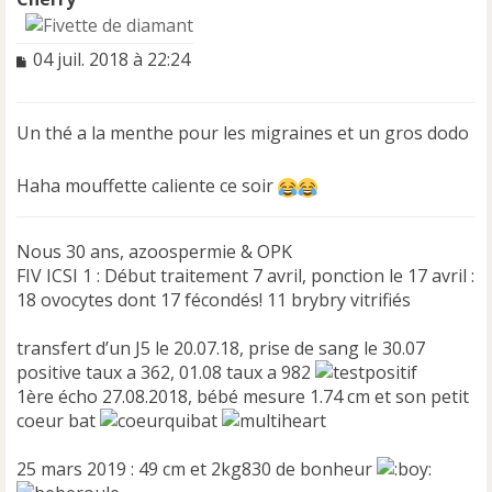
M
04 juil. 2018 à 22:24
e
s
s
Un thé a la menthe pour les migraines et un gros dodo
a
g
e
Haha mouffette caliente ce soir
n
o
n
Nous 30 ans, azoospermie & OPK
l
FIV ICSI 1 : Début traitement 7 avril, ponction le 17 avril :
u
18 ovocytes dont 17 fécondés! 11 brybry vitrifiés
transfert d’un J5 le 20.07.18, prise de sang le 30.07
positive taux a 362, 01.08 taux a 982
1ère écho 27.08.2018, bébé mesure 1.74 cm et son petit
coeur bat
25 mars 2019 : 49 cm et 2kg830 de bonheur