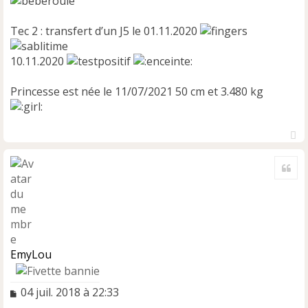
Tec 2 : transfert d’un J5 le 01.11.2020
10.11.2020
Princesse est née le 11/07/2021 50 cm et 3.480 kg
H
a
Cite
u
t
EmyLou
M
04 juil. 2018 à 22:33
e