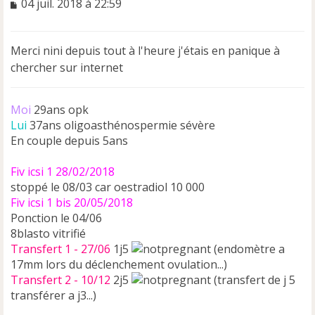
M
04 juil. 2018 à 22:59
e
s
s
Merci nini depuis tout à l'heure j'étais en panique à
a
chercher sur internet
g
e
n
Moi
o
29ans opk
n
Lui
37ans oligoasthénospermie sévère
l
En couple depuis 5ans
u
Fiv icsi 1 28/02/2018
stoppé le 08/03 car oestradiol 10 000
Fiv icsi 1 bis 20/05/2018
Ponction le 04/06
8blasto vitrifié
Transfert 1 - 27/06
1j5
(endomètre a
17mm lors du déclenchement ovulation...)
Transfert 2 - 10/12
2j5
(transfert de j 5
transférer a j3...)