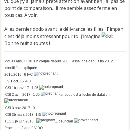
vu que j'y ai jamais prêté attention avant ben j'ai pas de
l
u
point de comparaison... il me semble assez ferme en
tous cas. A voir.
Allez dernier dodo avant la délivrance les filles ! Pimpan
c'est déjà moins stressant pour toi j'imagine
Bonne nuit à toutes !
Moi 33 ans, lui 38. En couple depuis 2005, essai bb1 depuis fin 2012.
Infertilité inexpliquée.
2015/2016 : 6 IAC
FIV 1 oct. 16 -> 0
ICSI 1b janv. 17 : 1 J5
ICSI 2 avril 2017 : 1 J5
arrêt du dvt à l'écho de datation...
ICSI 3 nov. 2017 : 0
ICSI 3b mars 2018 :1 j5
TEC 1 j6 juin 2018 :
... oeuf clair
Prochaine étape FIV DO