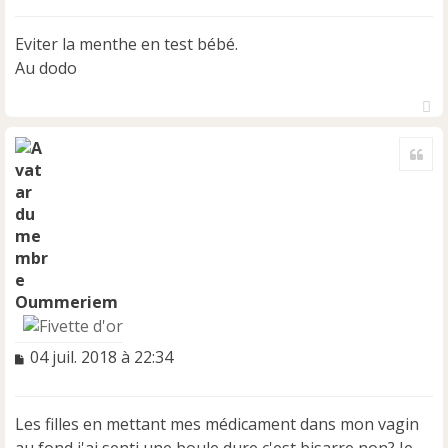
s
s
Eviter la menthe en test bébé.
a
Au dodo
g
e
n
H
o
a
n
Cite
u
l
t
u
Oummeriem
M
04 juil. 2018 à 22:34
e
s
s
Les filles en mettant mes médicament dans mon vagin
a