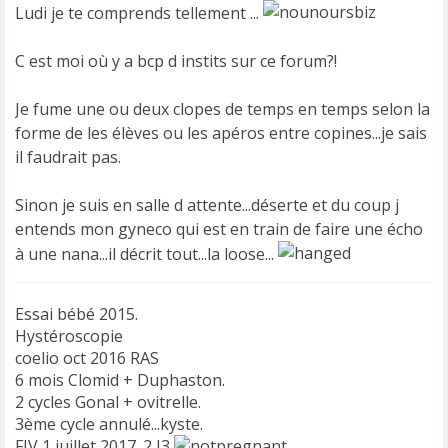
Ludi je te comprends tellement ...
n
o
n
C est moi où y a bcp d instits sur ce forum?!
l
u
Je fume une ou deux clopes de temps en temps selon la
forme de les élèves ou les apéros entre copines...je sais
il faudrait pas.
Sinon je suis en salle d attente...déserte et du coup j
entends mon gyneco qui est en train de faire une écho
à une nana...il décrit tout...la loose...
Essai bébé 2015.
Hystéroscopie
coelio oct 2016 RAS
6 mois Clomid + Duphaston.
2 cycles Gonal + ovitrelle.
3ème cycle annulé...kyste.
FIV 1 juillet 2017. 2 J3