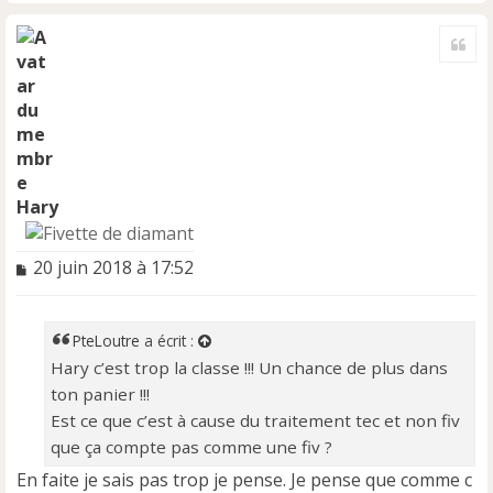
H
a
Cite
u
t
Hary
M
20 juin 2018 à 17:52
e
s
s
PteLoutre
a écrit :
a
Hary c’est trop la classe !!! Un chance de plus dans
g
e
ton panier !!!
n
Est ce que c’est à cause du traitement tec et non fiv
o
que ça compte pas comme une fiv ?
n
l
En faite je sais pas trop je pense. Je pense que comme c