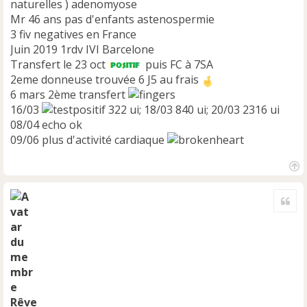
naturelles ) adenomyose
Mr 46 ans pas d'enfants astenospermie
3 fiv negatives en France
Juin 2019 1rdv IVI Barcelone
Transfert le 23 oct
puis FC à 7SA
2eme donneuse trouvée 6 J5 au frais
6 mars 2ème transfert
16/03
322 ui; 18/03 840 ui; 20/03 2316 ui
08/04 echo ok
09/06 plus d'activité cardiaque
H
a
Cite
u
t
Rêve