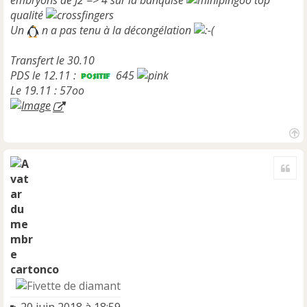
embryons de J2 => 4 sur la banquise
top
qualité
Un
n a pas tenu à la décongélation
Transfert le 30.10
PDS le 12.11 :
645
Le 19.11 : 57oo
H
a
Cite
u
t
cartonco
M
20 juin 2018 à 18:59