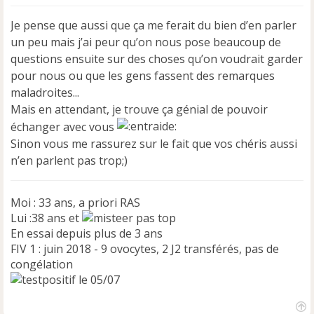
e
s
Je pense que aussi que ça me ferait du bien d’en parler
s
a
un peu mais j’ai peur qu’on nous pose beaucoup de
g
questions ensuite sur des choses qu’on voudrait garder
e
pour nous ou que les gens fassent des remarques
n
maladroites...
o
n
Mais en attendant, je trouve ça génial de pouvoir
l
échanger avec vous
u
Sinon vous me rassurez sur le fait que vos chéris aussi
n’en parlent pas trop;)
Moi : 33 ans, a priori RAS
Lui :38 ans et
pas top
En essai depuis plus de 3 ans
FIV 1 : juin 2018 - 9 ovocytes, 2 J2 transférés, pas de
congélation
le 05/07