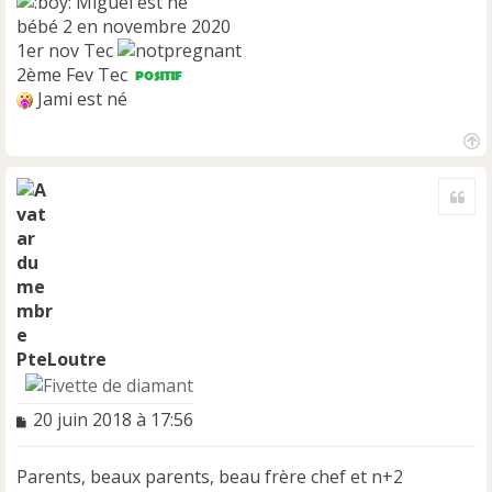
Miguel est né
bébé 2 en novembre 2020
1er nov Tec
2ème Fev Tec
Jami est né
H
a
Cite
u
t
PteLoutre
M
20 juin 2018 à 17:56
e
s
Parents, beaux parents, beau frère chef et n+2
s