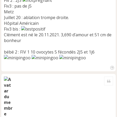
Fiv 2 : 2J3
Fiv3 : pas de j5
Metz
Juillet 20 : ablation trompe droite.
Hôpital Américain
Fiv3 bis :
Clément est né le 20.11.2021. 3,690 d’amour et 51 cm de
bonheur
bébé 2 : FIV 1 10 ovocytes 5 fécondés 2J5 et 1j6
H
a
Cite
u
t