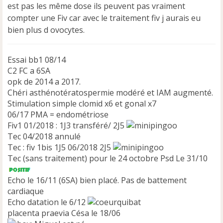
u
est pas les même dose ils peuvent pas vraiment
compter une Fiv car avec le traitement fiv j aurais eu
bien plus d ovocytes.
Essai bb1 08/14
C2 FC a 6SA
opk de 2014 a 2017.
Chéri asthénotératospermie modéré et IAM augmenté.
Stimulation simple clomid x6 et gonal x7
06/17 PMA = endométriose
Fiv1 01/2018 : 1J3 transféré/ 2J5
Tec 04/2018 annulé
Tec : fiv 1bis 1J5 06/2018 2J5
Tec (sans traitement) pour le 24 octobre Psd Le 31/10
Echo le 16/11 (6SA) bien placé. Pas de battement
cardiaque
Echo datation le 6/12
placenta praevia Césa le 18/06