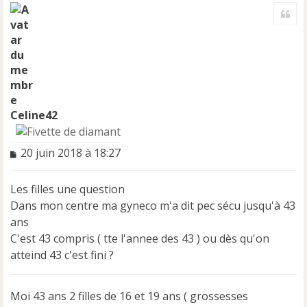
a
Cite
u
t
Celine42
M
20 juin 2018 à 18:27
e
s
Les filles une question
s
a
Dans mon centre ma gyneco m'a dit pec sécu jusqu'à 43
g
ans
e
C'est 43 compris ( tte l'annee des 43 ) ou dès qu'on
n
atteind 43 c'est fini ?
o
n
l
u
Moi 43 ans 2 filles de 16 et 19 ans ( grossesses