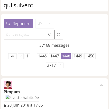
qui suivent
Répondre
Rechercher
Recherche avancée
37168 messages
1
1446
1447
1449
1450
…
1448
…
3717
Cite
Pimpam
M
20 juin 2018 à 17:05