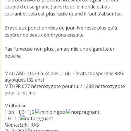
o
n
couple d enseignant. ) ainsi tout le monde est au
l
courant et cela est plus facile quand il faut s'absenter.
u
Bravo aux ponctionnées du jour. Ne reste plus qu'à
espérer de beaux embryons ensuite.
Pas fumeuse non plus. Jamais mis une cigarette en
bouche.
Moi : AMH : 0,33 à 34 ans... Lui : Tératozoospermie 98%
atypiques (32 ans)
MTHFR 677 hétérozygote pour lui / 1298 hétérozygote
pour lui et moi.
Mulhouse
1 bis : 1J3+1J5
TEC 1 :
MatriceLab
: RAS