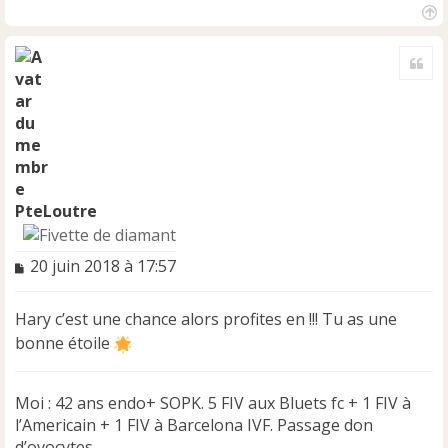
H
a
Cite
u
t
PteLoutre
M
20 juin 2018 à 17:57
e
s
Hary c’est une chance alors profites en !!! Tu as une
s
a
bonne étoile
g
e
n
Moi : 42 ans endo+ SOPK. 5 FIV aux Bluets fc + 1 FIV à
o
l’Americain + 1 FIV à Barcelona IVF. Passage don
n
d’ovocytes