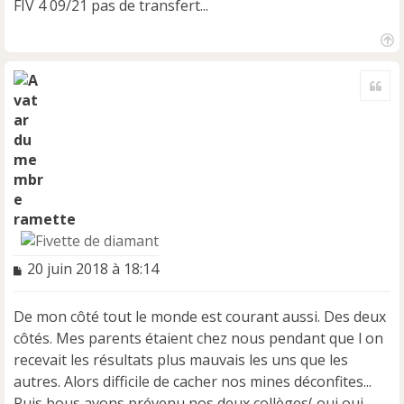
FIV 4 09/21 pas de transfert...
H
a
Cite
u
t
ramette
M
20 juin 2018 à 18:14
e
s
De mon côté tout le monde est courant aussi. Des deux
s
a
côtés. Mes parents étaient chez nous pendant que l on
g
recevait les résultats plus mauvais les uns que les
e
autres. Alors difficile de cacher nos mines déconfites...
n
Puis bous avons prévenu nos deux collèges( oui oui