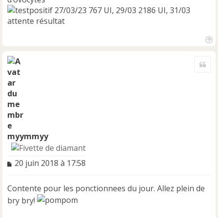
l
27/03/23 767 UI, 29/03 2186 UI, 31/03
u
attente résultat
H
a
Cite
u
t
myymmyy
M
20 juin 2018 à 17:58
e
s
Contente pour les ponctionnees du jour. Allez plein de
s
a
bry bry!
g
e