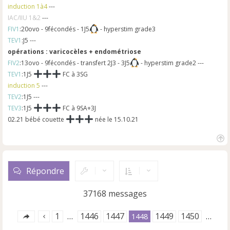
induction 1à4
---
IAC/IIU 1&2
---
FIV1
:20ovo - 9fécondés - 1J5
- hyperstim grade3
TEV1
:J5 ---
opérations : varicocèles + endométriose
FIV2
:13ovo - 9fécondés - transfert 2J3 - 3J5
- hyperstim grade2 ---
TEV1
:1J5
FC à 3SG
induction 5
---
TEV2
:1J5 ---
TEV3
:1J5
FC à 9SA+3J
02.21 bébé couette
née le 15.10.21
H
a
u
Répondre
t
37168 messages
1
1446
1447
1449
1450
…
1448
…