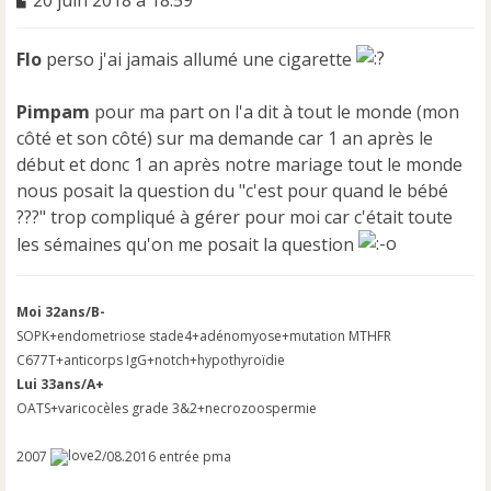
e
s
Flo
perso j'ai jamais allumé une cigarette
s
a
g
Pimpam
pour ma part on l'a dit à tout le monde (mon
e
côté et son côté) sur ma demande car 1 an après le
n
début et donc 1 an après notre mariage tout le monde
o
n
nous posait la question du "c'est pour quand le bébé
l
???" trop compliqué à gérer pour moi car c'était toute
u
les sémaines qu'on me posait la question
Moi 32ans/B-
SOPK+endometriose stade4+adénomyose+mutation MTHFR
C677T+anticorps IgG+notch+hypothyroïdie
Lui 33ans/A+
OATS+varicocèles grade 3&2+necrozoospermie
2007
/08.2016 entrée pma