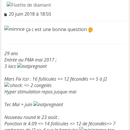
M
20 juin 2018 à 18:50
e
s
ça c est une bonne question
s
a
g
e
n
29 ans
o
Entrée au PMA mai 2017 ;
n
3 iacs
l
u
Mars Fiv icsi : 16 follicules => 12 fécondés => 5 à J2
=> 2 congelés
Hyper stimulation repos jusque mai
Tec Mai + juin
Nouveau round le 23 août .
Ponction le 4.09 => 14 follicules => 12 de fécondés=> 7