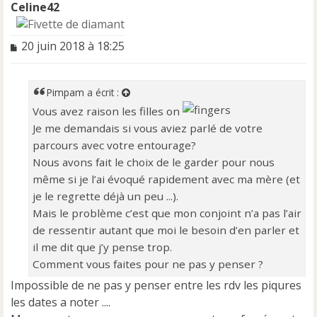
Celine42
M
20 juin 2018 à 18:25
e
s
s
Pimpam
a écrit :
a
Vous avez raison les filles on
g
e
Je me demandais si vous aviez parlé de votre
n
parcours avec votre entourage?
o
Nous avons fait le choix de le garder pour nous
n
l
même si je l’ai évoqué rapidement avec ma mère (et
u
je le regrette déjà un peu ...).
Mais le problème c’est que mon conjoint n’a pas l’air
de ressentir autant que moi le besoin d’en parler et
il me dit que j’y pense trop.
Comment vous faites pour ne pas y penser ?
Impossible de ne pas y penser entre les rdv les piqures
les dates a noter ....