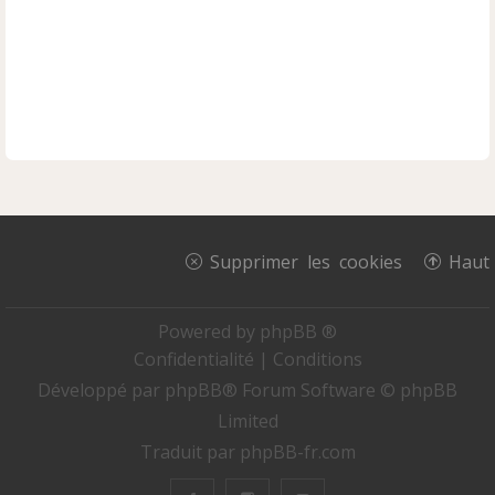
Supprimer les cookies
Haut
Powered by
phpBB ®
Confidentialité
|
Conditions
Développé par
phpBB
® Forum Software © phpBB
Limited
Traduit par
phpBB-fr.com