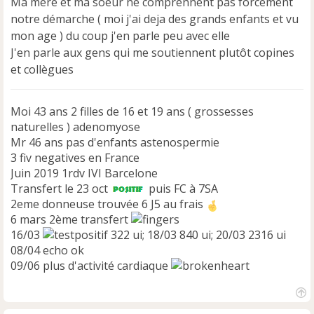
Ma mere et ma soeur ne comprennent pas forcément
notre démarche ( moi j'ai deja des grands enfants et vu
mon age ) du coup j'en parle peu avec elle
J'en parle aux gens qui me soutiennent plutôt copines
et collègues
Moi 43 ans 2 filles de 16 et 19 ans ( grossesses
naturelles ) adenomyose
Mr 46 ans pas d'enfants astenospermie
3 fiv negatives en France
Juin 2019 1rdv IVI Barcelone
Transfert le 23 oct
puis FC à 7SA
2eme donneuse trouvée 6 J5 au frais
6 mars 2ème transfert
16/03
322 ui; 18/03 840 ui; 20/03 2316 ui
08/04 echo ok
09/06 plus d'activité cardiaque
H