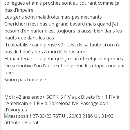
a
collègues et amis proches sont au courant comme ça
g
pas d’impaire
e
Les gens sont maladroits mais pas méchants
n
Chericheri n’est pas un grand bavard mais quand j’ai
o
n
besoin d’en parler il est toujours là aussi bien dans les
l
hauts que dans les bas
u
Il culpabilise car il pense sûr c’est de sa faute si on n’a
pas de bébé alors à moi de le rassurer
Et maintenant il a peur que ça s’arrête et je comprends
On se motive l’un l’autre et on prend les étapes une par
une
Sinon pas fumeuse
Moi : 42 ans endo+ SOPK. 5 FIV aux Bluets fc + 1 FIV à
l’Americain + 1 FIV à Barcelona IVF. Passage don
d’ovocytes
27/03/23 767 UI, 29/03 2186 UI, 31/03
attente résultat