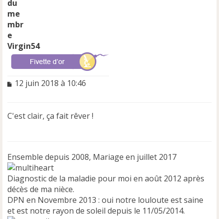
Virgin54
M
12 juin 2018 à 10:46
e
s
s
C'est clair, ça fait rêver !
a
g
e
n
Ensemble depuis 2008, Mariage en juillet 2017
o
n
l
Diagnostic de la maladie pour moi en août 2012 après
u
décès de ma nièce.
DPN en Novembre 2013 : oui notre louloute est saine
et est notre rayon de soleil depuis le 11/05/2014.