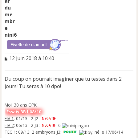
nini6
M
12 juin 2018 à 10:40
e
s
s
Du coup on pourrait imaginer que tu testes dans 2
a
jours! Tu seras à 10 dpo!
g
e
n
o
Moi: 30 ans OPK
n
Essais BB1 08/10
l
FIV 1
: 01/13 : 2 J2 :
u
FIV 2
: 06/13 : 2 J3 :
6
TEC 1
: 09/13: 2 embryons J3:
né le 17/06/14