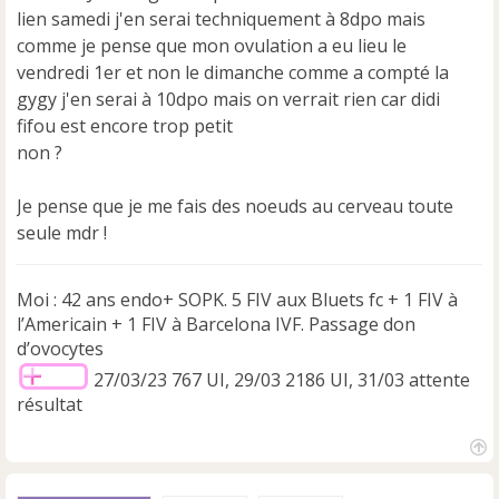
a
lien samedi j'en serai techniquement à 8dpo mais
g
e
comme je pense que mon ovulation a eu lieu le
n
vendredi 1er et non le dimanche comme a compté la
o
gygy j'en serai à 10dpo mais on verrait rien car didi
n
fifou est encore trop petit
l
u
non ?
Je pense que je me fais des noeuds au cerveau toute
seule mdr !
Moi : 42 ans endo+ SOPK. 5 FIV aux Bluets fc + 1 FIV à
l’Americain + 1 FIV à Barcelona IVF. Passage don
d’ovocytes
27/03/23 767 UI, 29/03 2186 UI, 31/03 attente
résultat
H
a