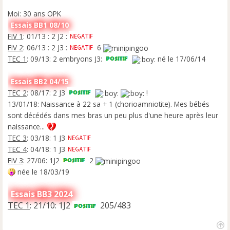
Moi: 30 ans OPK
Essais BB1 08/10
FIV 1
: 01/13 : 2 J2 :
FIV 2
: 06/13 : 2 J3 :
6
TEC 1
: 09/13: 2 embryons J3:
né le 17/06/14
Essais BB2 04/15
TEC 2
: 08/17: 2 J3
!
13/01/18: Naissance à 22 sa + 1 (chorioamniotite). Mes bébés
sont décédés dans mes bras un peu plus d'une heure après leur
naissance...
TEC 3
: 03/18: 1 J3
TEC 4
: 04/18: 1 J3
FIV 3
: 27/06: 1J2
2
née le 18/03/19
Essais BB3 2024
TEC 1
: 21/10: 1J2
205/483