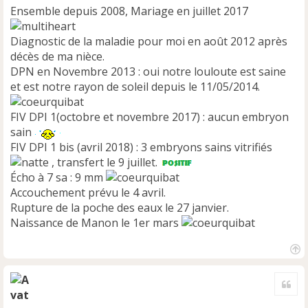
l
Ensemble depuis 2008, Mariage en juillet 2017
u
Diagnostic de la maladie pour moi en août 2012 après
décès de ma nièce.
DPN en Novembre 2013 : oui notre louloute est saine
et est notre rayon de soleil depuis le 11/05/2014.
FIV DPI 1(octobre et novembre 2017) : aucun embryon
sain
FIV DPI 1 bis (avril 2018) : 3 embryons sains vitrifiés
, transfert le 9 juillet.
Écho à 7 sa : 9 mm
Accouchement prévu le 4 avril.
Rupture de la poche des eaux le 27 janvier.
Naissance de Manon le 1er mars
H
a
Cite
u
t