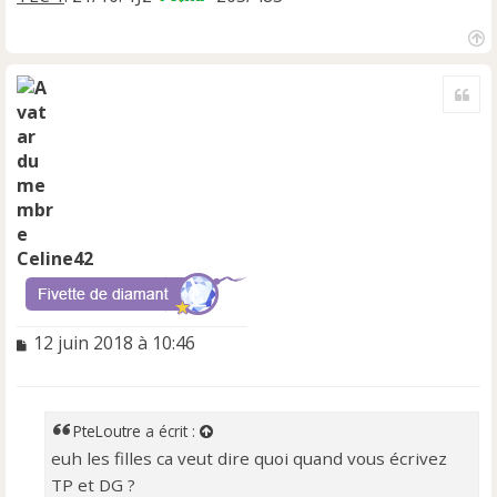
H
a
Cite
u
t
Celine42
M
12 juin 2018 à 10:46
e
s
s
a
PteLoutre
a écrit :
g
euh les filles ca veut dire quoi quand vous écrivez
e
TP et DG ?
n