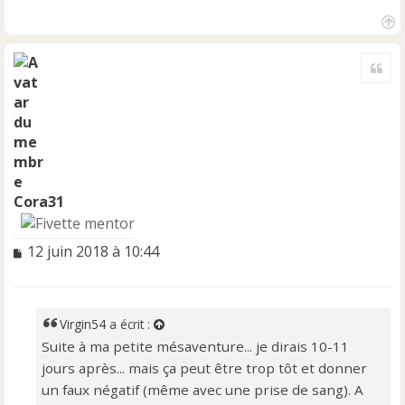
H
a
Cite
u
t
Cora31
M
12 juin 2018 à 10:44
e
s
s
a
Virgin54
a écrit :
g
Suite à ma petite mésaventure... je dirais 10-11
e
jours après... mais ça peut être trop tôt et donner
n
o
un faux négatif (même avec une prise de sang). A