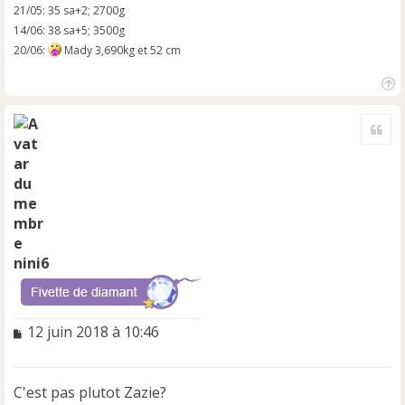
21/05: 35 sa+2; 2700g
14/06: 38 sa+5; 3500g
20/06:
Mady 3,690kg et 52 cm
H
a
Cite
u
t
nini6
M
12 juin 2018 à 10:46
e
s
s
C'est pas plutot Zazie?
a