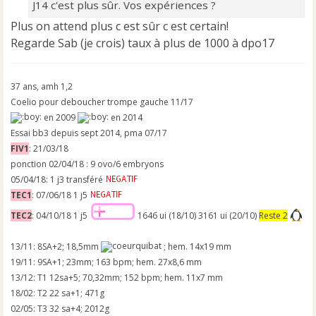
n
J14 c'est plus sûr. Vos expériences ?
l
Plus on attend plus c est sûr c est certain!
u
Regarde Sab (je crois) taux à plus de 1000 à dpo17
37 ans, amh 1,2
Coelio pour deboucher trompe gauche 11/17
en 2009
en 2014
Essai bb3 depuis sept 2014, pma 07/17
FIV1
: 21/03/18
ponction 02/04/18 : 9 ovo/6 embryons
05/04/18: 1 j3 transféré
TEC1
: 07/06/18 1 j5
TEC2
: 04/10/18 1 j5
1646 ui (18/10) 3161 ui (20/10)
Reste 2
13/11: 8SA+2; 18,5mm
; hem. 14x19 mm
19/11: 9SA+1; 23mm; 163 bpm; hem. 27x8,6 mm
13/12: T1 12sa+5; 70,32mm; 152 bpm; hem. 11x7 mm
18/02: T2 22 sa+1; 471g
02/05: T3 32 sa+4; 2012g