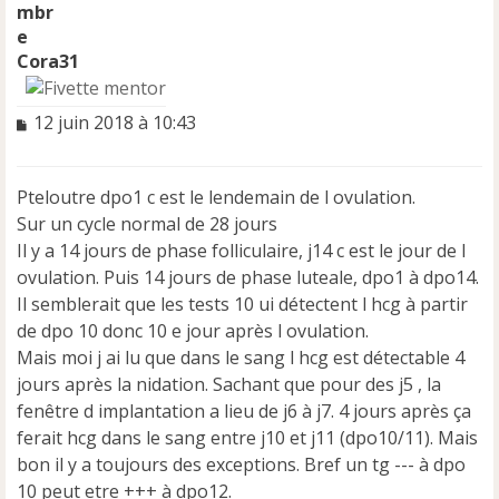
Cora31
M
12 juin 2018 à 10:43
e
s
s
Pteloutre dpo1 c est le lendemain de l ovulation.
a
Sur un cycle normal de 28 jours
g
e
Il y a 14 jours de phase folliculaire, j14 c est le jour de l
n
ovulation. Puis 14 jours de phase luteale, dpo1 à dpo14.
o
Il semblerait que les tests 10 ui détectent l hcg à partir
n
de dpo 10 donc 10 e jour après l ovulation.
l
u
Mais moi j ai lu que dans le sang l hcg est détectable 4
jours après la nidation. Sachant que pour des j5 , la
fenêtre d implantation a lieu de j6 à j7. 4 jours après ça
ferait hcg dans le sang entre j10 et j11 (dpo10/11). Mais
bon il y a toujours des exceptions. Bref un tg --- à dpo
10 peut etre +++ à dpo12.