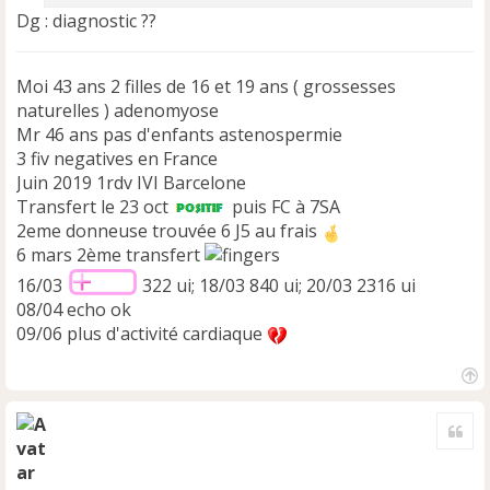
o
Dg : diagnostic ??
n
l
u
Moi 43 ans 2 filles de 16 et 19 ans ( grossesses
naturelles ) adenomyose
Mr 46 ans pas d'enfants astenospermie
3 fiv negatives en France
Juin 2019 1rdv IVI Barcelone
Transfert le 23 oct
puis FC à 7SA
2eme donneuse trouvée 6 J5 au frais
6 mars 2ème transfert
16/03
322 ui; 18/03 840 ui; 20/03 2316 ui
08/04 echo ok
09/06 plus d'activité cardiaque
H
a
Cite
u
t