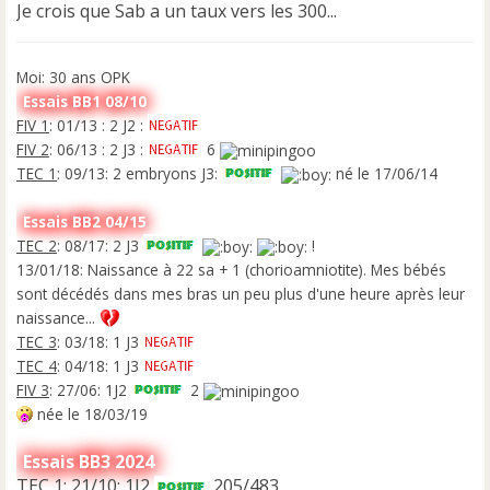
Je crois que Sab a un taux vers les 300...
g
e
n
o
Moi: 30 ans OPK
n
Essais BB1 08/10
l
FIV 1
: 01/13 : 2 J2 :
u
FIV 2
: 06/13 : 2 J3 :
6
TEC 1
: 09/13: 2 embryons J3:
né le 17/06/14
Essais BB2 04/15
TEC 2
: 08/17: 2 J3
!
13/01/18: Naissance à 22 sa + 1 (chorioamniotite). Mes bébés
sont décédés dans mes bras un peu plus d'une heure après leur
naissance...
TEC 3
: 03/18: 1 J3
TEC 4
: 04/18: 1 J3
FIV 3
: 27/06: 1J2
2
née le 18/03/19
Essais BB3 2024
TEC 1
: 21/10: 1J2
205/483