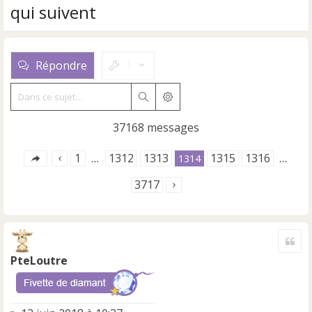
qui suivent
Répondre
Rechercher
Recherche avancée
37168 messages
1
1312
1313
1315
1316
…
1314
…
3717
Cite
PteLoutre