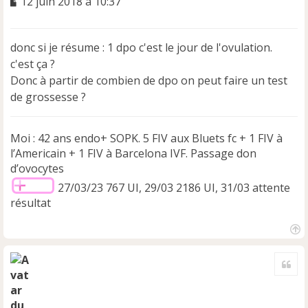
M
12 juin 2018 à 10:37
e
s
s
donc si je résume : 1 dpo c'est le jour de l'ovulation.
a
c'est ça ?
g
e
Donc à partir de combien de dpo on peut faire un test
n
de grossesse ?
o
n
l
Moi : 42 ans endo+ SOPK. 5 FIV aux Bluets fc + 1 FIV à
u
l’Americain + 1 FIV à Barcelona IVF. Passage don
d’ovocytes
27/03/23 767 UI, 29/03 2186 UI, 31/03 attente
résultat
H
a
Cite
u
t