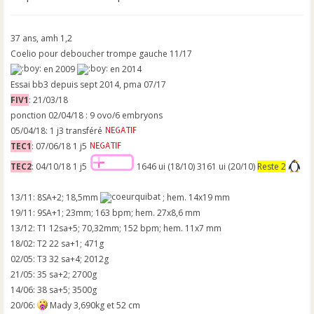
37 ans, amh 1,2
Coelio pour deboucher trompe gauche 11/17
en 2009
en 2014
Essai bb3 depuis sept 2014, pma 07/17
FIV1
: 21/03/18
ponction 02/04/18 : 9 ovo/6 embryons
05/04/18: 1 j3 transféré
TEC1
: 07/06/18 1 j5
TEC2
: 04/10/18 1 j5
1646 ui (18/10) 3161 ui (20/10)
Reste 2
13/11: 8SA+2; 18,5mm
; hem. 14x19 mm
19/11: 9SA+1; 23mm; 163 bpm; hem. 27x8,6 mm
13/12: T1 12sa+5; 70,32mm; 152 bpm; hem. 11x7 mm
18/02: T2 22 sa+1; 471g
02/05: T3 32 sa+4; 2012g
21/05: 35 sa+2; 2700g
14/06: 38 sa+5; 3500g
20/06:
Mady 3,690kg et 52 cm