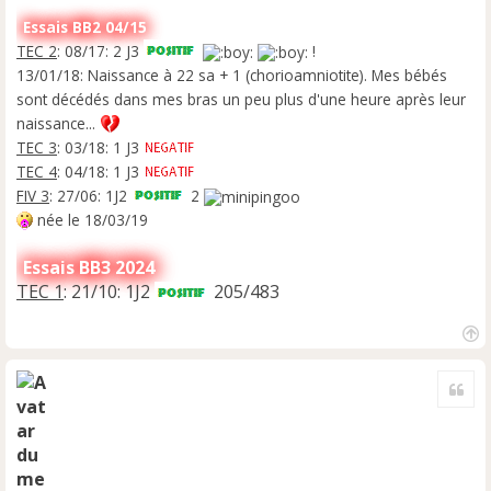
Essais BB2 04/15
TEC 2
: 08/17: 2 J3
!
13/01/18: Naissance à 22 sa + 1 (chorioamniotite). Mes bébés
sont décédés dans mes bras un peu plus d'une heure après leur
naissance...
TEC 3
: 03/18: 1 J3
TEC 4
: 04/18: 1 J3
FIV 3
: 27/06: 1J2
2
née le 18/03/19
Essais BB3 2024
TEC 1
: 21/10: 1J2
205/483
H
a
Cite
u
t