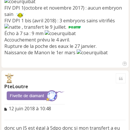
FIV DPI 1(octobre et novembre 2017) : aucun embryon
sain
FIV DPI 1 bis (avril 2018) : 3 embryons sains vitrifiés
, transfert le 9 juillet.
Écho à 7 sa : 9 mm
Accouchement prévu le 4 avril.
Rupture de la poche des eaux le 27 janvier.
Naissance de Manon le 1er mars
H
a
Cite
u
t
PteLoutre
M
12 juin 2018 à 10:48
e
s
s
donc un J5 est égal à 5dpo donc si mon transfert a eu