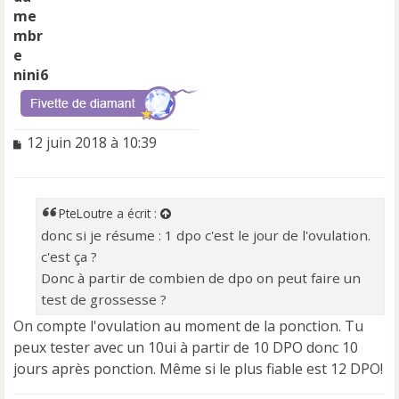
nini6
M
12 juin 2018 à 10:39
e
s
s
a
PteLoutre
a écrit :
g
donc si je résume : 1 dpo c'est le jour de l'ovulation.
e
c'est ça ?
n
o
Donc à partir de combien de dpo on peut faire un
n
test de grossesse ?
l
On compte l'ovulation au moment de la ponction. Tu
u
peux tester avec un 10ui à partir de 10 DPO donc 10
jours après ponction. Même si le plus fiable est 12 DPO!