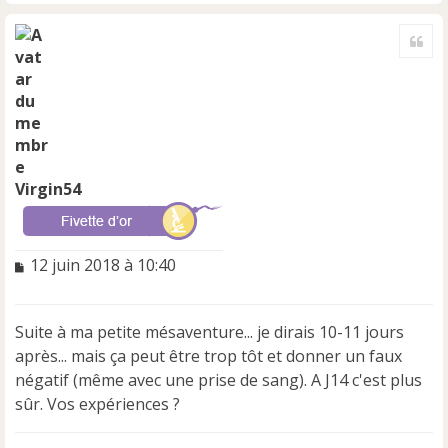
H
a
Cite
u
t
Virgin54
M
12 juin 2018 à 10:40
e
s
s
Suite à ma petite mésaventure... je dirais 10-11 jours
a
après... mais ça peut être trop tôt et donner un faux
g
e
négatif (même avec une prise de sang). A J14 c'est plus
n
sûr. Vos expériences ?
o
n