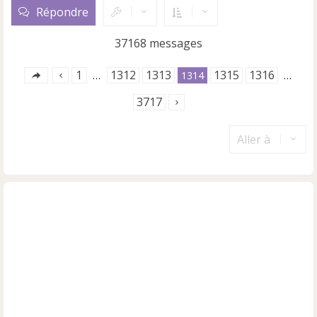
u
Répondre
t
37168 messages
1
1312
1313
1315
1316
…
1314
…
3717
Aller à