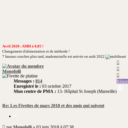
Avril 2020 : AMH à 0,05 !
Changement d'alimentation et de méthode !
7 fausses couches plus tard, mademoiselle est arrivée en août 2022
Haut
Haut
Monofolli
Haut
Messages :
814
Répon
Enregistré le :
03 octobre 2017
Mon centre de PMA :
13- Hôpital St Joseph (Marseille)
Re: Les Fivettes de mars 2018 et des mois qui suivent
Citer
Message
par
Monofolli
»
03 juin 2018 à 07:38