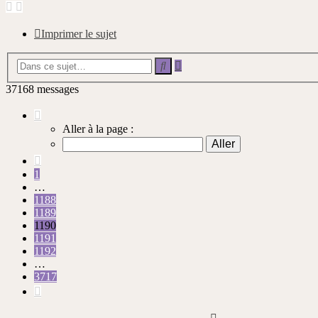
Imprimer le sujet
Recherche
Rechercher
avancée
37168 messages
Page
1190
Aller à la page :
sur
3717
Précédente
1
…
1188
1189
1190
1191
1192
…
3717
Suivante
Haut