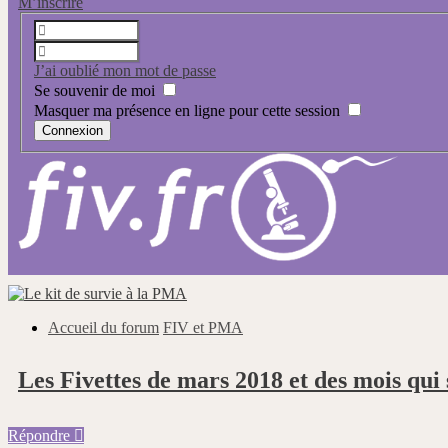
M’inscrire
J’ai oublié mon mot de passe
Se souvenir de moi
Masquer ma présence en ligne pour cette session
Accueil du forum
FIV et PMA
Les Fivettes de mars 2018 et des mois qui 
Répondre