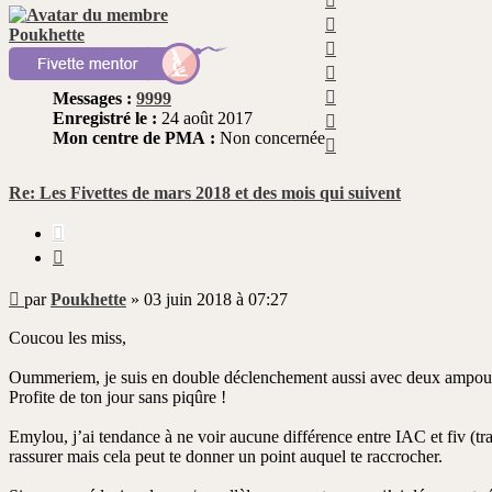
Haut
Poukhette
Haut
Haut
Haut
Messages :
9999
Haut
Enregistré le :
24 août 2017
Mon centre de PMA :
Non concernée
Haut
Re: Les Fivettes de mars 2018 et des mois qui suivent
Citer
Message
par
Poukhette
»
03 juin 2018 à 07:27
non
lu
Coucou les miss,
Oummeriem, je suis en double déclenchement aussi avec deux ampoule
Profite de ton jour sans piqûre !
Emylou, j’ai tendance à ne voir aucune différence entre IAC et fiv (trai
rassurer mais cela peut te donner un point auquel te raccrocher.