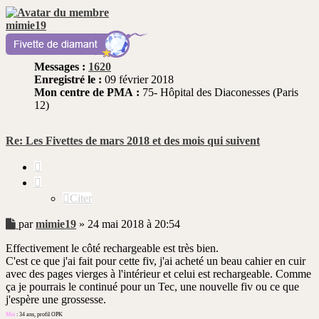
mimie19
Messages :
1620
Enregistré le :
09 février 2018
Mon centre de PMA :
75- Hôpital des Diaconesses (Paris
12)
Re: Les Fivettes de mars 2018 et des mois qui suivent
Citer
Citer
Message
par
mimie19
»
24 mai 2018 à 20:54
non
Effectivement le côté rechargeable est très bien.
lu
C'est ce que j'ai fait pour cette fiv, j'ai acheté un beau cahier en cuir
avec des pages vierges à l'intérieur et celui est rechargeable. Comme
ça je pourrais le continué pour un Tec, une nouvelle fiv ou ce que
j'espère une grossesse.
Moi
: 34 ans, profil OPK