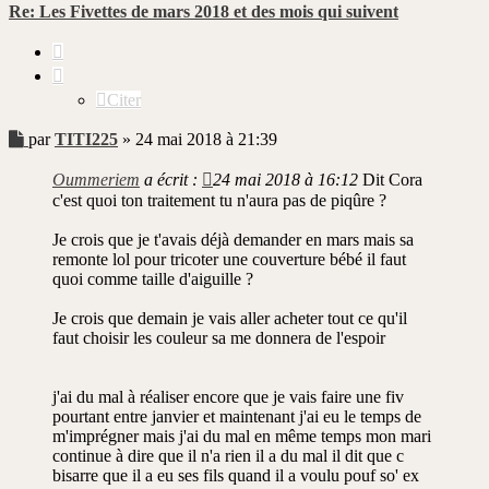
Re: Les Fivettes de mars 2018 et des mois qui suivent
Citer
Citer
Message
par
TITI225
»
24 mai 2018 à 21:39
non
lu
Oummeriem
a écrit :
24 mai 2018 à 16:12
Dit Cora
c'est quoi ton traitement tu n'aura pas de piqûre ?
Je crois que je t'avais déjà demander en mars mais sa
remonte lol pour tricoter une couverture bébé il faut
quoi comme taille d'aiguille ?
Je crois que demain je vais aller acheter tout ce qu'il
faut choisir les couleur sa me donnera de l'espoir
j'ai du mal à réaliser encore que je vais faire une fiv
pourtant entre janvier et maintenant j'ai eu le temps de
m'imprégner mais j'ai du mal en même temps mon mari
continue à dire que il n'a rien il a du mal il dit que c
bisarre que il a eu ses fils quand il a voulu pouf so' ex