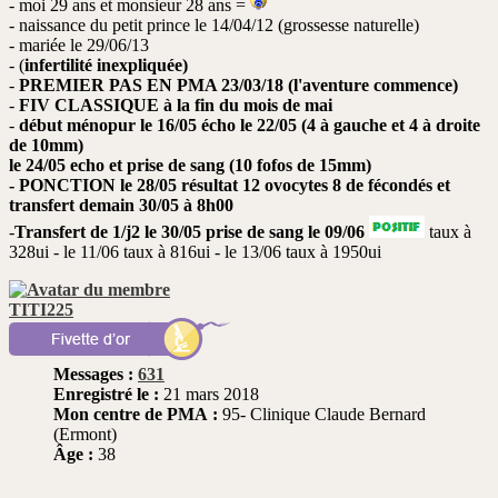
- moi 29 ans et monsieur 28 ans =
- naissance du petit prince le 14/04/12 (grossesse naturelle)
- mariée le 29/06/13
- (
infertilité inexpliquée)
-
PREMIER PAS EN PMA 23/03/18 (l'aventure commence)
-
FIV CLASSIQUE à la fin du mois de mai
-
début ménopur le 16/05 écho le 22/05 (4 à gauche et 4 à droite
de 10mm)
le 24/05 echo et prise de sang (10 fofos de 15mm)
- PONCTION le 28/05 résultat 12 ovocytes 8 de fécondés et
transfert demain 30/05 à 8h00
-
Transfert de 1/j2 le 30/05 prise de sang le 09/06
taux à
328ui - le 11/06 taux à 816ui - le 13/06 taux à 1950ui
TITI225
Messages :
631
Enregistré le :
21 mars 2018
Mon centre de PMA :
95- Clinique Claude Bernard
(Ermont)
Âge :
38