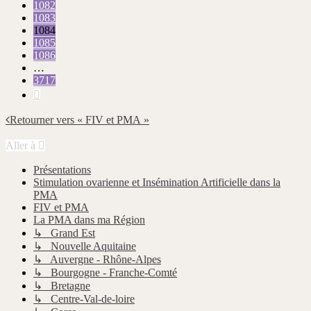
1082
1083
1084
1085
1086
…
3717
Suivante
Retourner vers « FIV et PMA »
Aller à
Présentations
Stimulation ovarienne et Insémination Artificielle dans la
PMA
FIV et PMA
La PMA dans ma Région
↳ Grand Est
↳ Nouvelle Aquitaine
↳ Auvergne - Rhône-Alpes
↳ Bourgogne - Franche-Comté
↳ Bretagne
↳ Centre-Val-de-loire