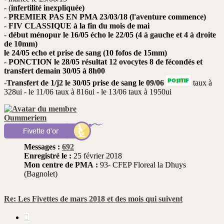
- (
infertilité inexpliquée)
-
PREMIER PAS EN PMA 23/03/18 (l'aventure commence)
-
FIV CLASSIQUE à la fin du mois de mai
-
début ménopur le 16/05 écho le 22/05 (4 à gauche et 4 à droite
de 10mm)
le 24/05 echo et prise de sang (10 fofos de 15mm)
- PONCTION le 28/05 résultat 12 ovocytes 8 de fécondés et
transfert demain 30/05 à 8h00
-
Transfert de 1/j2 le 30/05 prise de sang le 09/06
taux à
328ui - le 11/06 taux à 816ui - le 13/06 taux à 1950ui
Oummeriem
Messages :
692
Enregistré le :
25 février 2018
Mon centre de PMA :
93- CFEP Floreal la Dhuys
(Bagnolet)
Re: Les Fivettes de mars 2018 et des mois qui suivent
Citer