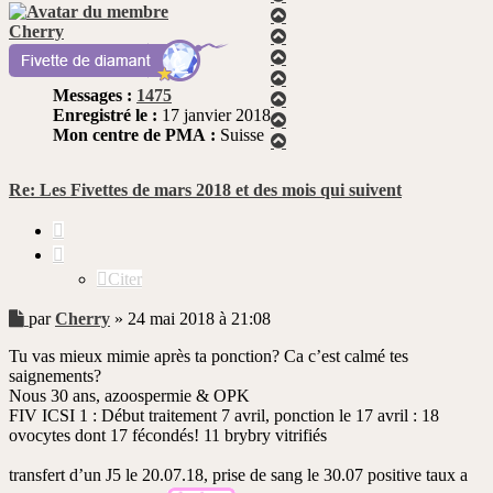
Haut
Cherry
Haut
Haut
Haut
Messages :
1475
Haut
Enregistré le :
17 janvier 2018
Haut
Mon centre de PMA :
Suisse
Haut
Re: Les Fivettes de mars 2018 et des mois qui suivent
Citer
Citer
Message
par
Cherry
»
24 mai 2018 à 21:08
non
Tu vas mieux mimie après ta ponction? Ca c’est calmé tes
lu
saignements?
Nous 30 ans, azoospermie & OPK
FIV ICSI 1 : Début traitement 7 avril, ponction le 17 avril : 18
ovocytes dont 17 fécondés! 11 brybry vitrifiés
transfert d’un J5 le 20.07.18, prise de sang le 30.07 positive taux a