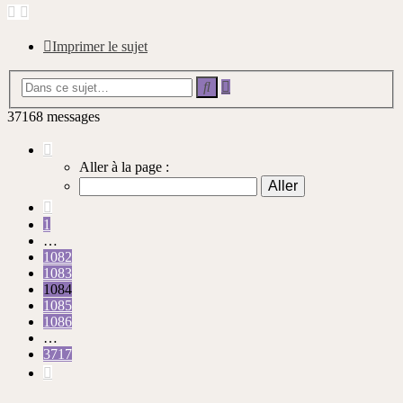
Imprimer le sujet
Recherche
Rechercher
avancée
37168 messages
Page
1084
Aller à la page :
sur
3717
Précédente
1
…
1082
1083
1084
1085
1086
…
3717
Suivante