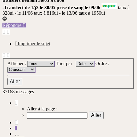
transfert demain 30/05 à 8h00
-
Transfert de 1/j2 le 30/05 prise de sang le 09/06
taux à
328ui - le 11/06 taux à 816ui - le 13/06 taux à 1950ui
Haut
Répondre
Imprimer le sujet
Afficher :
Trier par :
Ordre :
37168 messages
Page
1084
Aller à la page :
sur
3717
Précédente
1
…