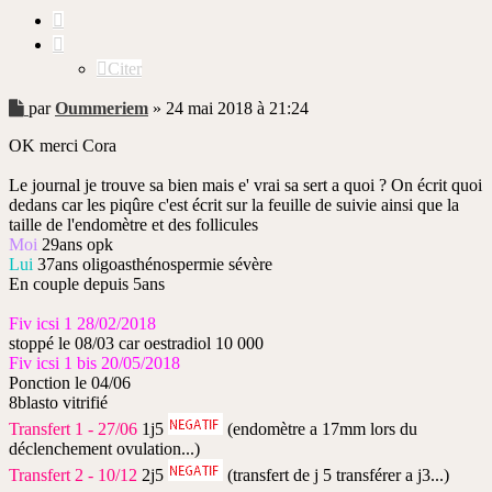
Citer
Citer
Message
par
Oummeriem
»
24 mai 2018 à 21:24
non
OK merci Cora
lu
Le journal je trouve sa bien mais e' vrai sa sert a quoi ? On écrit quoi
dedans car les piqûre c'est écrit sur la feuille de suivie ainsi que la
taille de l'endomètre et des follicules
Moi
29ans opk
Lui
37ans oligoasthénospermie sévère
En couple depuis 5ans
Fiv icsi 1 28/02/2018
stoppé le 08/03 car oestradiol 10 000
Fiv icsi 1 bis 20/05/2018
Ponction le 04/06
8blasto vitrifié
Transfert 1 - 27/06
1j5
(endomètre a 17mm lors du
déclenchement ovulation...)
Transfert 2 - 10/12
2j5
(transfert de j 5 transférer a j3...)