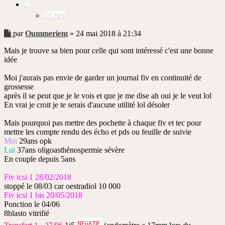
Citer
Message
par
Oummeriem
»
24 mai 2018 à 21:34
non
Mais je trouve sa bien pour celle qui sont intéressé c'est une bonne
lu
idée
Moi j'aurais pas envie de garder un journal fiv en continuité de
grossesse
après il se peut que je le vois et que je me dise ah oui je le veut lol
En vrai je croit je te serais d'aucune utilité lol désoler
Mais pourquoi pas mettre des pochette à chaque fiv et tec pour
mettre les compte rendu des écho et pds ou feuille de suivie
Moi
29ans opk
Lui
37ans oligoasthénospermie sévère
En couple depuis 5ans
Fiv icsi 1 28/02/2018
stoppé le 08/03 car oestradiol 10 000
Fiv icsi 1 bis 20/05/2018
Ponction le 04/06
8blasto vitrifié