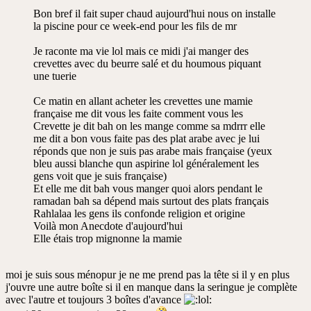
Bon bref il fait super chaud aujourd'hui nous on installe
la piscine pour ce week-end pour les fils de mr
Je raconte ma vie lol mais ce midi j'ai manger des
crevettes avec du beurre salé et du houmous piquant
une tuerie
Ce matin en allant acheter les crevettes une mamie
française me dit vous les faite comment vous les
Crevette je dit bah on les mange comme sa mdrrr elle
me dit a bon vous faite pas des plat arabe avec je lui
réponds que non je suis pas arabe mais française (yeux
bleu aussi blanche qun aspirine lol généralement les
gens voit que je suis française)
Et elle me dit bah vous manger quoi alors pendant le
ramadan bah sa dépend mais surtout des plats français
Rahlalaa les gens ils confonde religion et origine
Voilà mon Anecdote d'aujourd'hui
Elle étais trop mignonne la mamie
moi je suis sous ménopur je ne me prend pas la tête si il y en plus
j'ouvre une autre boîte si il en manque dans la seringue je complète
avec l'autre et toujours 3 boîtes d'avance