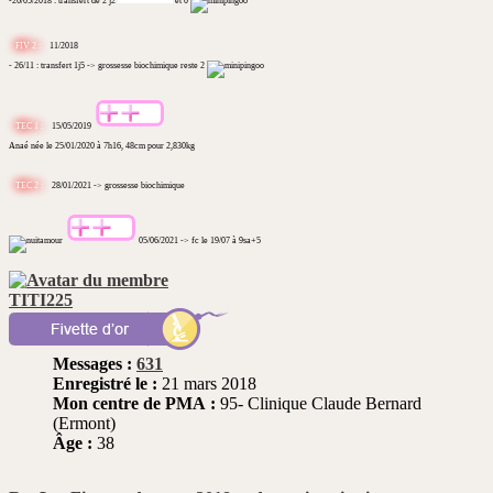
-26/05/2018 : transfert de 2 j2
et 0
FIV 2 :
11/2018
- 26/11 : transfert 1j5 -> grossesse biochimique reste 2
TEC 1 :
15/05/2019
Anaé née le 25/01/2020 à 7h16, 48cm pour 2,830kg
TEC 2 :
28/01/2021 -> grossesse biochimique
05/06/2021 -> fc le 19/07 à 9sa+5
TITI225
Messages :
631
Enregistré le :
21 mars 2018
Mon centre de PMA :
95- Clinique Claude Bernard
(Ermont)
Âge :
38