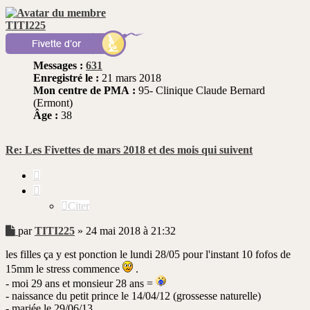
TITI225
Messages :
631
Enregistré le :
21 mars 2018
Mon centre de PMA :
95- Clinique Claude Bernard
(Ermont)
Âge :
38
Re: Les Fivettes de mars 2018 et des mois qui suivent
Citer
Citer
Message
par
TITI225
»
24 mai 2018 à 21:32
non
les filles ça y est ponction le lundi 28/05 pour l'instant 10 fofos de
lu
15mm le stress commence
.
- moi 29 ans et monsieur 28 ans =
- naissance du petit prince le 14/04/12 (grossesse naturelle)
- mariée le 29/06/13