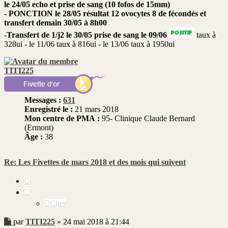
le 24/05 echo et prise de sang (10 fofos de 15mm)
- PONCTION le 28/05 résultat 12 ovocytes 8 de fécondés et
transfert demain 30/05 à 8h00
-
Transfert de 1/j2 le 30/05 prise de sang le 09/06
taux à
328ui - le 11/06 taux à 816ui - le 13/06 taux à 1950ui
TITI225
Messages :
631
Enregistré le :
21 mars 2018
Mon centre de PMA :
95- Clinique Claude Bernard
(Ermont)
Âge :
38
Re: Les Fivettes de mars 2018 et des mois qui suivent
Citer
Citer
Message
par
TITI225
»
24 mai 2018 à 21:44