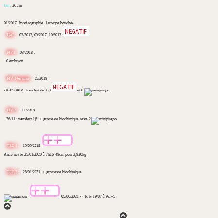
Lui
: 36 ans
01/2017 : hystérographie, 1 trompe bouchée.
IAC :
07/2017, 09/2017, 10/2017 :
FIV1:
03/2018 :
- 0 embryon
FIV 1 bis imsi :
05/2018
-26/05/2018 : transfert de 2 j2
et 0
FIV 2 :
11/2018
- 26/11 : transfert 1j5 -> grossesse biochimique reste 2
TEC 1 :
15/05/2019
Anaé née le 25/01/2020 à 7h16, 48cm pour 2,830kg
TEC 2 :
28/01/2021 -> grossesse biochimique
05/06/2021 -> fc le 19/07 à 9sa+5
Haut
Haut