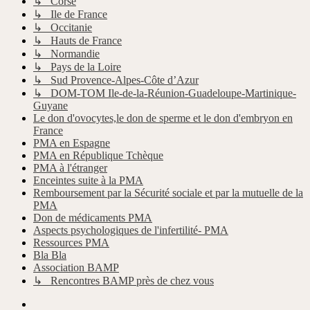
↳ Corse
↳ Ile de France
↳ Occitanie
↳ Hauts de France
↳ Normandie
↳ Pays de la Loire
↳ Sud Provence-Alpes-Côte d’Azur
↳ DOM-TOM Ile-de-la-Réunion-Guadeloupe-Martinique-
Guyane
Le don d'ovocytes,le don de sperme et le don d'embryon en
France
PMA en Espagne
PMA en République Tchèque
PMA à l'étranger
Enceintes suite à la PMA
Remboursement par la Sécurité sociale et par la mutuelle de la
PMA
Don de médicaments PMA
Aspects psychologiques de l'infertilité- PMA
Ressources PMA
Bla Bla
Association BAMP
↳ Rencontres BAMP près de chez vous