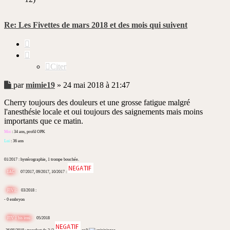
Re: Les Fivettes de mars 2018 et des mois qui suivent
Citer
Citer
Message
par
mimie19
»
24 mai 2018 à 21:47
non
Cherry toujours des douleurs et une grosse fatigue malgré
lu
l'anesthésie locale et oui toujours des saignements mais moins
importants que ce matin.
Moi
: 34 ans, profil OPK
Lui
: 36 ans
01/2017 : hystérographie, 1 trompe bouchée.
IAC :
07/2017, 09/2017, 10/2017 :
FIV1:
03/2018 :
- 0 embryon
FIV 1 bis imsi :
05/2018