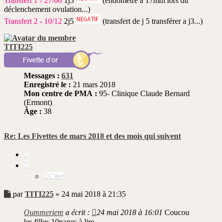
Transfert 1 - 27/06
1j5
(endomètre a 17mm lors du
déclenchement ovulation...)
Transfert 2 - 10/12
2j5
(transfert de j 5 transférer a j3...)
TITI225
Messages :
631
Enregistré le :
21 mars 2018
Mon centre de PMA :
95- Clinique Claude Bernard
(Ermont)
Âge :
38
Re: Les Fivettes de mars 2018 et des mois qui suivent
Citer
Citer
Message
par
TITI225
»
24 mai 2018 à 21:35
non
lu
Oummeriem
a écrit :
24 mai 2018 à 16:01
Coucou
les filles 10pages à lire