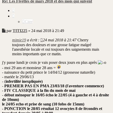
Re: Les Fivettes de mars 2018 et des mois qui suivent
Citer
Citer
Message
par
TITI225
»
24 mai 2018 à 21:49
non
lu
mimie19
a écrit :
24 mai 2018 à 21:47
Cherry
toujours des douleurs et une grosse fatigue malgré
l'anesthésie locale et oui toujours des saignements mais
moins importants que ce matin.
j'y passe lundi je crois je vais poser deux jours en plus après
- moi 29 ans et monsieur 28 ans =
- naissance du petit prince le 14/04/12 (grossesse naturelle)
- mariée le 29/06/13
- (
infertilité inexpliquée)
-
PREMIER PAS EN PMA 23/03/18 (l'aventure commence)
-
FIV CLASSIQUE à la fin du mois de mai
-
début ménopur le 16/05 écho le 22/05 (4 à gauche et 4 à droite
de 10mm)
le 24/05 echo et prise de sang (10 fofos de 15mm)
- PONCTION le 28/05 résultat 12 ovocytes 8 de fécondés et