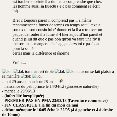
est tomber enceinte il a du mal a comprendre que chez
les homme aussi sa fluectu (je c pas comment sa écrit
lol)
Bref c toujours pareil il comprend pas il a même
recommencer a fumer de temps en temps soit il taxe a
son ex ou son cousin lui e' donne et la il a retrouver un
paquet de rouler il a fumé 3-4 hier aujourd'hui pareil et
quand je lui dit que c pas bon qu'on va faire une fiv il
me sort tu as manger de la haggen dazs toi c pas bon
pour la santé
certes mais la différence et énorme
Enfin....
ton mari est drôle
chacun se fait plaisir à
sa manière
- moi 29 ans et monsieur 28 ans =
- naissance du petit prince le 14/04/12 (grossesse naturelle)
- mariée le 29/06/13
- (
infertilité inexpliquée)
-
PREMIER PAS EN PMA 23/03/18 (l'aventure commence)
-
FIV CLASSIQUE à la fin du mois de mai
-
début ménopur le 16/05 écho le 22/05 (4 à gauche et 4 à droite
de 10mm)