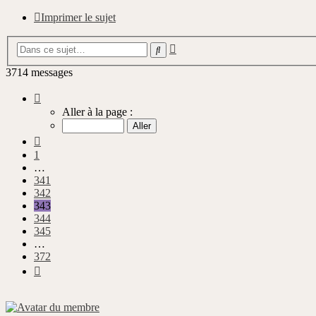
Imprimer le sujet
Recherche
Rechercher
avancée
3714 messages
Page
343
Aller à la page :
sur
372
Précédente
1
…
341
342
343
344
345
…
372
Suivante