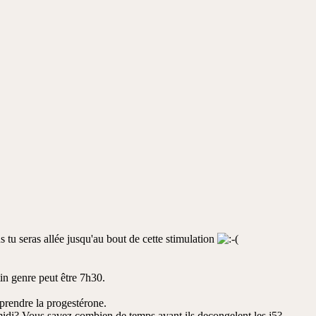
 tu seras allée jusqu'au bout de cette stimulation
atin genre peut être 7h30.
 prendre la progestérone.
midi? Vous savez combien de temps avant ils decongelent les j5?