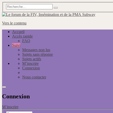
Subway
Vers le contenu
Accueil
Accès rapide
FAQ
Suivi
Messages non lus
Sujets sans réponse
Sujets actifs
M’inscrire
Connexion
Nous contacter
Connexion
M’inscrire