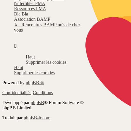
l'infertilité- PMA
Ressources PMA
Bla Bla
Association BAMP
↳ Rencontres BAMP près de chez
vous
Haut
Supprimer les cookies
Haut
Supprimer les cookies
Powered by
phpBB ®
Confidentialité
|
Conditions
Développé par
phpBB
® Forum Software ©
phpBB Limited
Traduit par
phpBB-fr.com