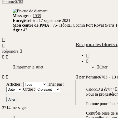
Pomme6783
Messages :
1939
Enregistré le :
17 septembre 2021
Mon centre de PMA :
75- Hôpital Cochin Port Royal (Paris 1
Âge :
43
Haut
Re: pma les bluets 
Haut
Répondre
Citer
Citer
Imprimer le sujet
Message
par
Pomme6783
»
13 
non
Afficher :
Trier par :
lu
ChocoB
a écrit :
Ordre :
Pour la progestéron
Pomme pour l'heure i
3714 messages
Contrôle prise de s
Page
Pour celles qui on