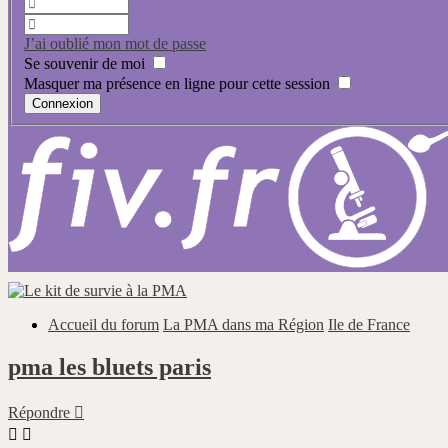
J’ai oublié mon mot de passe
Se souvenir de moi
Masquer ma présence en ligne pour cette session
Accueil du forum
La PMA dans ma Région
Ile de France
pma les bluets paris
Répondre