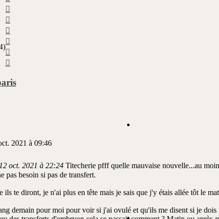
Haut
Haut
Haut
Haut
4)
Haut
Haut
paris
oct. 2021 à 09:46
12 oct. 2021 à 22:24
Titecherie pfff quelle mauvaise nouvelle...au moins
e pas besoin si pas de transfert.
ls te diront, je n'ai plus en tête mais je sais que j'y étais allée tôt le m
ang demain pour moi pour voir si j'ai ovulé et qu'ils me disent si je dois
t eu des transferts d'embryon cela se passait comment ? Matin ou après-