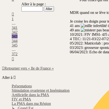
343
Aller à la page :
sur
372
MDR quand on se lève tou
Précédente
1
Je croise les doigts pour t
…
41 ans
infertilité
341
49 ans
pas beau
342
10/2021: FIV IMSI- 4J5 a
343
4 TEC: 11/21-03/22-07/2
344
05/2022: Matricelab : pro
345
03/2023: grossesse sponta
…
06/04/2023: Echo de data
372
Suivante
Retourner vers « Ile de France »
Aller à
Présentations
Stimulation ovarienne et Insémination
Artificielle dans la PMA
FIV et PMA
La PMA dans ma Région
↳ Grand Est