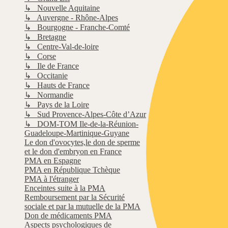
↳ Nouvelle Aquitaine
↳ Auvergne - Rhône-Alpes
↳ Bourgogne - Franche-Comté
↳ Bretagne
↳ Centre-Val-de-loire
↳ Corse
↳ Ile de France
↳ Occitanie
↳ Hauts de France
↳ Normandie
↳ Pays de la Loire
↳ Sud Provence-Alpes-Côte d’Azur
↳ DOM-TOM Ile-de-la-Réunion-
Guadeloupe-Martinique-Guyane
Le don d'ovocytes,le don de sperme
et le don d'embryon en France
PMA en Espagne
PMA en République Tchèque
PMA à l'étranger
Enceintes suite à la PMA
Remboursement par la Sécurité
sociale et par la mutuelle de la PMA
Don de médicaments PMA
Aspects psychologiques de