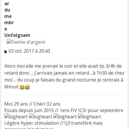
Unfolgsam
M
03 oct. 2017 à 20:43
e
s
Alors moi elle me prenait le soir et elle avait tjs 3/4h de
s
a
retard donc ... j'arrivais jamais en retard ...à 1h30 de chez
g
moi ... du coup je faisais du grand nocturne je rentrais à
e
Minuit
n
o
n
Moi 29 ans // Chéri 32 ans
l
Essais depuis juin 2015 // 1ere FIV ICSI pour septembre
u
Légère hyper stimulation //1j3 transféré mais