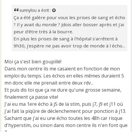
s
s
sunnylou
a écrit :
a
Ça a été galère pour vous les prises de sang et écho
g
e
? Il y avait du monde ? Jdois aller bosser après et j'ai
n
peur d'être très à la bourre.
o
En plus les prises de sang à l'hôpital s'arrêtent à
n
9h30, j'espère ne pas avoir trop de monde à l écho...
l
u
Moi ça s'est bien goupillé!
Dans mon centre ils me casaient en fonction de mon
emploi du temps. Les échos en elles mêmes duraient 5
mn donc elle me prenait entre deux rdv...
Et puis dis toi que ça ne dure qu'une grosse semaine,
finalement ça passe vite!
J'ai eu ma 1ere écho à j5 de la stim, puis j7, j9 et j11 où
j'ai fait la piqûre de déclenchement pour ponction à j13.
Sachant que j'ai eu une écho toutes les 48h car risque
d'hyperstim, ou sinon dans mon centre ils n'en font que