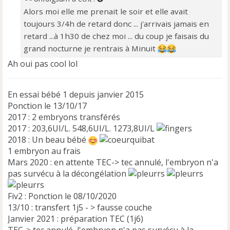
a
Alors moi elle me prenait le soir et elle avait
g
e
toujours 3/4h de retard donc ... j'arrivais jamais en
n
retard ...à 1h30 de chez moi ... du coup je faisais du
o
grand nocturne je rentrais à Minuit
n
l
Ah oui pas cool lol
u
En essai bébé 1 depuis janvier 2015
Ponction le 13/10/17
2017 : 2 embryons transférés
2017 : 203,6UI/L. 548,6UI/L. 1273,8UI/L
2018 : Un beau bébé
1 embryon au frais
Mars 2020 : en attente TEC-> tec annulé, l'embryon n'a
pas survécu à la décongélation
Fiv2 : Ponction le 08/10/2020
13/10 : transfert 1j5 - > fausse couche
Janvier 2021 : préparation TEC (1j6)