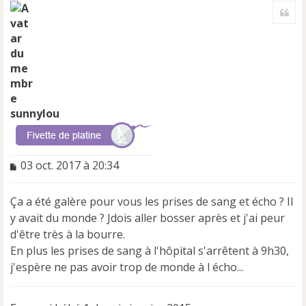
a
Cite
u
t
sunnylou
M
03 oct. 2017 à 20:34
e
s
Ça a été galère pour vous les prises de sang et écho ? Il
s
a
y avait du monde ? Jdois aller bosser après et j'ai peur
g
d'être très à la bourre.
e
En plus les prises de sang à l'hôpital s'arrêtent à 9h30,
n
j'espère ne pas avoir trop de monde à l écho...
o
n
l