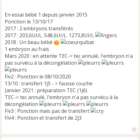
n
o
En essai bébé 1 depuis janvier 2015
n
Ponction le 13/10/17
l
2017 : 2 embryons transférés
u
2017 : 203,6UI/L. 548,6UI/L. 1273,8UI/L
2018 : Un beau bébé
1 embryon au frais
Mars 2020 : en attente TEC-> tec annulé, l'embryon n'a
pas survécu à la décongélation
Fiv2 : Ponction le 08/10/2020
13/10 : transfert 1j5 - > fausse couche
Janvier 2021 : préparation TEC (1j6)
TEC-> tec annulé, l'embryon n'a pas survécu à la
décongélation
Fiv3 : Ponction mais pas de transfert
Fiv4 : Ponction et transfert de 2j3
H