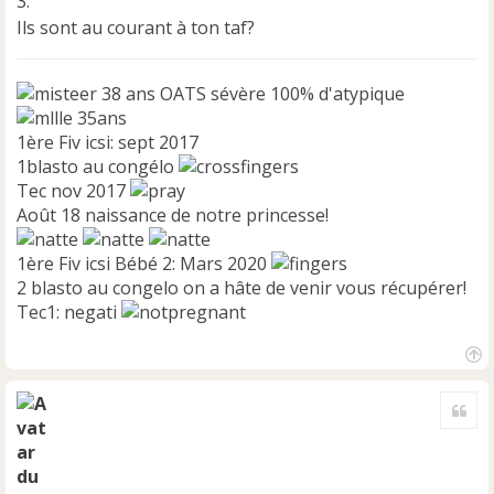
3.
Ils sont au courant à ton taf?
38 ans OATS sévère 100% d'atypique
35ans
1ère Fiv icsi: sept 2017
1blasto au congélo
Tec nov 2017
Août 18 naissance de notre princesse!
1ère Fiv icsi Bébé 2: Mars 2020
2 blasto au congelo on a hâte de venir vous récupérer!
Tec1: negati
H
a
Cite
u
t