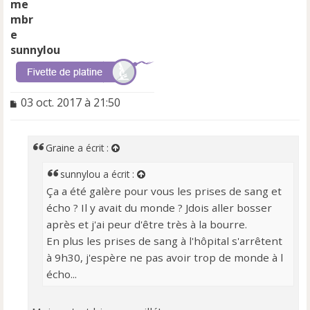
sunnylou
M
03 oct. 2017 à 21:50
e
s
s
Graine
a écrit :
a
g
sunnylou
a écrit :
e
Ça a été galère pour vous les prises de sang et
n
o
écho ? Il y avait du monde ? Jdois aller bosser
n
après et j'ai peur d'être très à la bourre.
l
En plus les prises de sang à l'hôpital s'arrêtent
u
à 9h30, j'espère ne pas avoir trop de monde à l
écho...