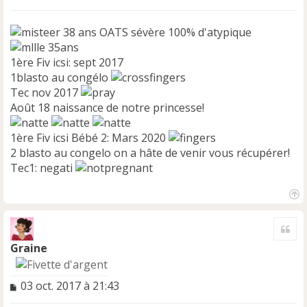
38 ans OATS sévère 100% d'atypique
35ans
1ère Fiv icsi: sept 2017
1blasto au congélo
Tec nov 2017
Août 18 naissance de notre princesse!
1ère Fiv icsi Bébé 2: Mars 2020
2 blasto au congelo on a hâte de venir vous récupérer!
Tec1: negati
H
a
Cite
u
t
Graine
M
03 oct. 2017 à 21:43
e