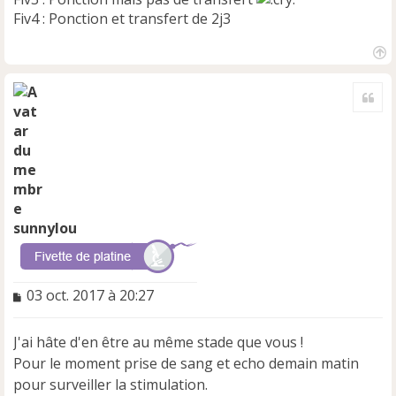
Fiv4 : Ponction et transfert de 2j3
H
a
Cite
u
t
sunnylou
M
03 oct. 2017 à 20:27
e
s
J'ai hâte d'en être au même stade que vous !
s
a
Pour le moment prise de sang et echo demain matin
g
pour surveiller la stimulation.
e