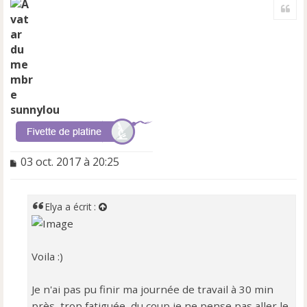
Cite
u
t
sunnylou
M
03 oct. 2017 à 20:25
e
s
s
Elya
a écrit :
a
g
e
n
Voila :)
o
n
Je n'ai pas pu finir ma journée de travail à 30 min
l
u
près, trop fatiguée, du coup je ne pense pas aller le