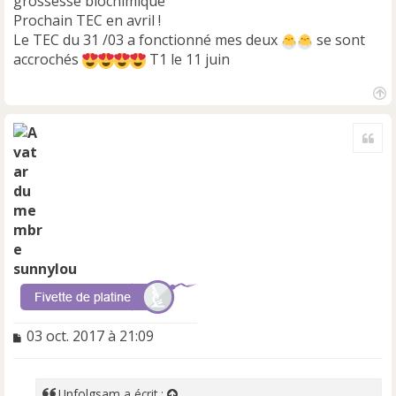
grossesse biochimique
Prochain TEC en avril !
Le TEC du 31 /03 a fonctionné mes deux
se sont
accrochés
T1 le 11 juin
H
a
Cite
u
t
sunnylou
M
03 oct. 2017 à 21:09
e
s
s
Unfolgsam
a écrit :