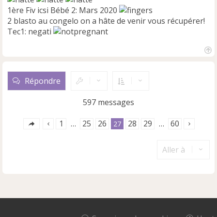
1ère Fiv icsi Bébé 2: Mars 2020
2 blasto au congelo on a hâte de venir vous récupérer!
Tec1: negati
H
a
u
Répondre
t
597 messages
1
25
26
28
29
60
…
27
…
Aller à