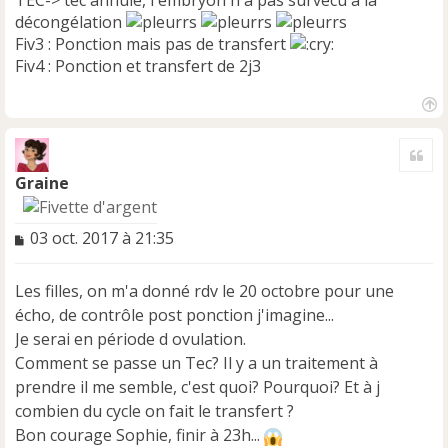
TEC-> tec annulé, l'embryon n'a pas survécu à la
décongélation
Fiv3 : Ponction mais pas de transfert
Fiv4 : Ponction et transfert de 2j3
H
a
Cite
u
t
Graine
M
03 oct. 2017 à 21:35
e
s
Les filles, on m'a donné rdv le 20 octobre pour une
s
a
écho, de contrôle post ponction j'imagine...
g
Je serai en période d ovulation.
e
Comment se passe un Tec? Il y a un traitement à
n
prendre il me semble, c'est quoi? Pourquoi? Et à j
o
n
combien du cycle on fait le transfert ?
l
Bon courage Sophie, finir à 23h...
u