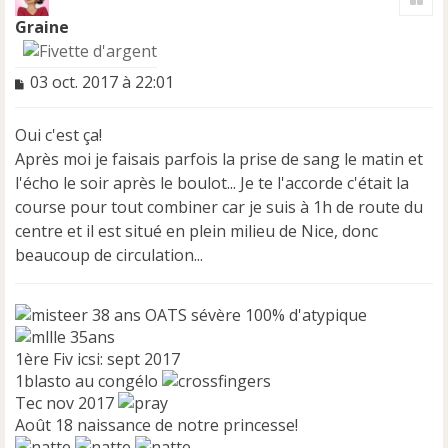
t
Graine
M
03 oct. 2017 à 22:01
e
s
Oui c'est ça!
s
a
Après moi je faisais parfois la prise de sang le matin et
g
l'écho le soir après le boulot... Je te l'accorde c'était la
e
course pour tout combiner car je suis à 1h de route du
n
centre et il est situé en plein milieu de Nice, donc
o
n
beaucoup de circulation...
l
u
38 ans OATS sévère 100% d'atypique
35ans
1ère Fiv icsi: sept 2017
1blasto au congélo
Tec nov 2017
Août 18 naissance de notre princesse!