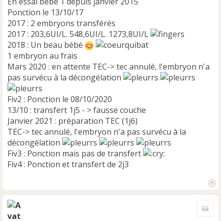
u
En essai bébé 1 depuis janvier 2015
Ponction le 13/10/17
2017 : 2 embryons transférés
2017 : 203,6UI/L. 548,6UI/L. 1273,8UI/L
2018 : Un beau bébé
1 embryon au frais
Mars 2020 : en attente TEC-> tec annulé, l'embryon n'a
pas survécu à la décongélation
Fiv2 : Ponction le 08/10/2020
13/10 : transfert 1j5 - > fausse couche
Janvier 2021 : préparation TEC (1j6)
TEC-> tec annulé, l'embryon n'a pas survécu à la
décongélation
Fiv3 : Ponction mais pas de transfert
Fiv4 : Ponction et transfert de 2j3
H
a
Cite
u
t