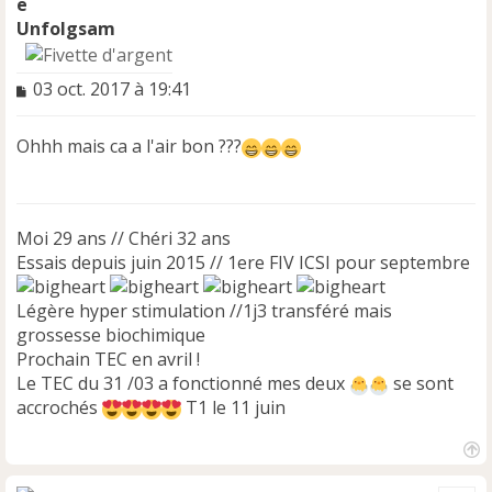
Unfolgsam
M
03 oct. 2017 à 19:41
e
s
Ohhh mais ca a l'air bon ???
s
a
g
e
n
Moi 29 ans // Chéri 32 ans
o
Essais depuis juin 2015 // 1ere FIV ICSI pour septembre
n
l
Légère hyper stimulation //1j3 transféré mais
u
grossesse biochimique
Prochain TEC en avril !
Le TEC du 31 /03 a fonctionné mes deux
se sont
accrochés
T1 le 11 juin
H
a