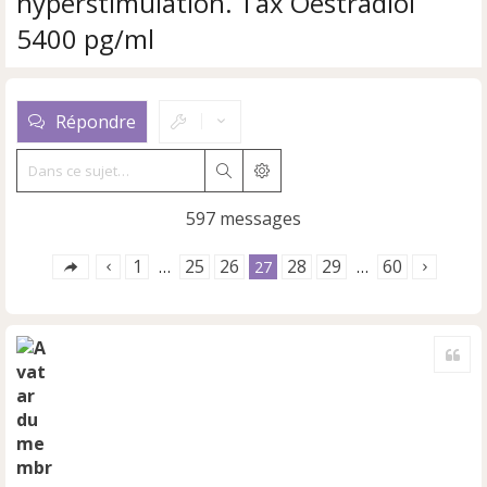
hyperstimulation. Tax Oestradiol
5400 pg/ml
Répondre
Rechercher
Recherche avancée
597 messages
1
25
26
28
29
60
…
27
…
Cite