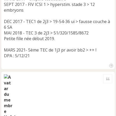
SEPT 2017 - FIV ICSI 1 > hyperstim. stade 3 > 12
embryons
DEC 2017 - TEC1 de 2j3 > 19-54-36 ui > fausse couche à
6 SA
MAI 2018 - TEC 3 de 2j3 > 51/320/1585/8672
Petite fille née début 2019.
MARS 2021- 5ème TEC de 1j3 pr avoir bb2 > ++ !
DPA : 5/12/21
H
a
Cite
u
t