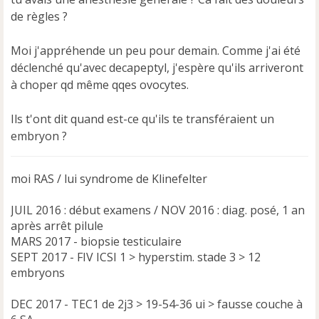
g
e
de règles ?
n
o
Moi j'appréhende un peu pour demain. Comme j'ai été
n
déclenché qu'avec decapeptyl, j'espère qu'ils arriveront
l
u
à choper qd même qqes ovocytes.
Ils t'ont dit quand est-ce qu'ils te transféraient un
embryon ?
moi RAS / lui syndrome de Klinefelter
JUIL 2016 : début examens / NOV 2016 : diag. posé, 1 an
après arrêt pilule
MARS 2017 - biopsie testiculaire
SEPT 2017 - FIV ICSI 1 > hyperstim. stade 3 > 12
embryons
DEC 2017 - TEC1 de 2j3 > 19-54-36 ui > fausse couche à