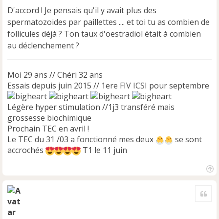
s
D'accord ! Je pensais qu'il y avait plus des
a
spermatozoides par paillettes .... et toi tu as combien de
g
e
follicules déjà ? Ton taux d'oestradiol était à combien
n
au déclenchement ?
o
n
l
Moi 29 ans // Chéri 32 ans
u
Essais depuis juin 2015 // 1ere FIV ICSI pour septembre
Légère hyper stimulation //1j3 transféré mais
grossesse biochimique
Prochain TEC en avril !
Le TEC du 31 /03 a fonctionné mes deux
se sont
accrochés
T1 le 11 juin
H
a
Cite
u
t