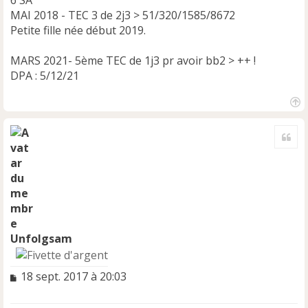
6 SA
MAI 2018 - TEC 3 de 2j3 > 51/320/1585/8672
Petite fille née début 2019.
MARS 2021- 5ème TEC de 1j3 pr avoir bb2 > ++ !
DPA : 5/12/21
H
a
Cite
u
t
Unfolgsam
M
18 sept. 2017 à 20:03
e
s