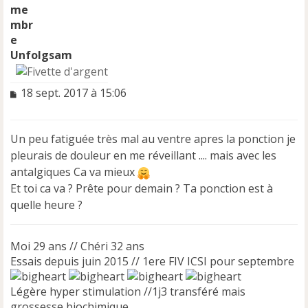
Unfolgsam
M
18 sept. 2017 à 15:06
e
s
s
Un peu fatiguée très mal au ventre apres la ponction je
a
pleurais de douleur en me réveillant .... mais avec les
g
e
antalgiques Ca va mieux
n
Et toi ca va ? Prête pour demain ? Ta ponction est à
o
quelle heure ?
n
l
u
Moi 29 ans // Chéri 32 ans
Essais depuis juin 2015 // 1ere FIV ICSI pour septembre
Légère hyper stimulation //1j3 transféré mais
grossesse biochimique