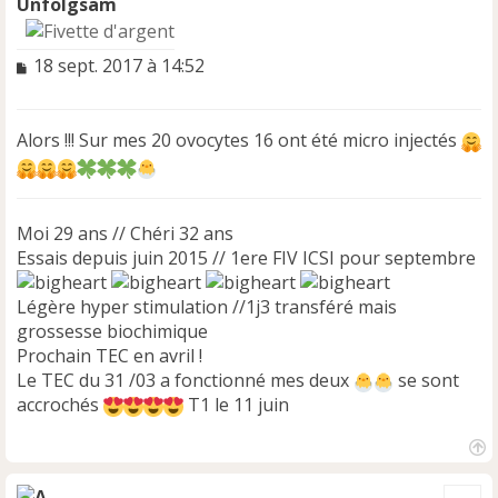
Unfolgsam
M
18 sept. 2017 à 14:52
e
s
s
Alors !!! Sur mes 20 ovocytes 16 ont été micro injectés
a
g
e
n
Moi 29 ans // Chéri 32 ans
o
n
Essais depuis juin 2015 // 1ere FIV ICSI pour septembre
l
u
Légère hyper stimulation //1j3 transféré mais
grossesse biochimique
Prochain TEC en avril !
Le TEC du 31 /03 a fonctionné mes deux
se sont
accrochés
T1 le 11 juin
H
a
Cite