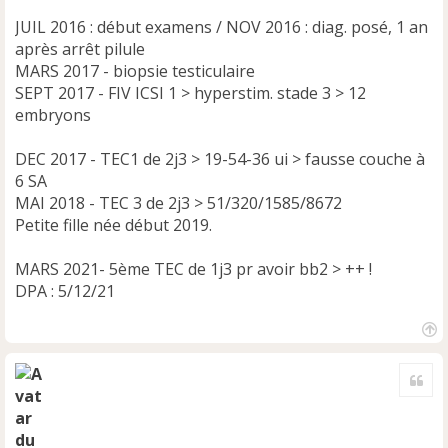
JUIL 2016 : début examens / NOV 2016 : diag. posé, 1 an
après arrêt pilule
MARS 2017 - biopsie testiculaire
SEPT 2017 - FIV ICSI 1 > hyperstim. stade 3 > 12
embryons
DEC 2017 - TEC1 de 2j3 > 19-54-36 ui > fausse couche à
6 SA
MAI 2018 - TEC 3 de 2j3 > 51/320/1585/8672
Petite fille née début 2019.
MARS 2021- 5ème TEC de 1j3 pr avoir bb2 > ++ !
DPA : 5/12/21
H
a
Cite
u
t