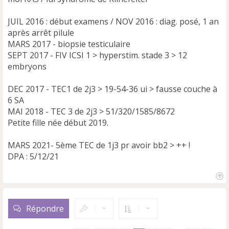
JUIL 2016 : début examens / NOV 2016 : diag. posé, 1 an
après arrêt pilule
MARS 2017 - biopsie testiculaire
SEPT 2017 - FIV ICSI 1 > hyperstim. stade 3 > 12
embryons
DEC 2017 - TEC1 de 2j3 > 19-54-36 ui > fausse couche à
6 SA
MAI 2018 - TEC 3 de 2j3 > 51/320/1585/8672
Petite fille née début 2019.
MARS 2021- 5ème TEC de 1j3 pr avoir bb2 > ++ !
DPA : 5/12/21
H
a
u
Répondre
t