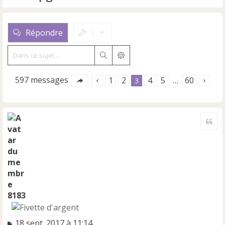
Répondre
Rechercher
Recherche avancée
597 messages
1
2
4
5
60
3
…
Cite
8183
M
18 sept. 2017 à 11:14