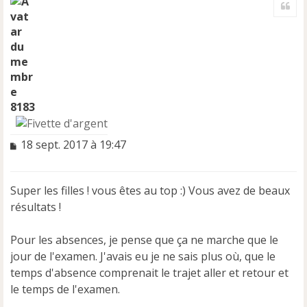
Cite
u
t
8183
M
18 sept. 2017 à 19:47
e
s
s
Super les filles ! vous êtes au top :) Vous avez de beaux
a
résultats !
g
e
n
Pour les absences, je pense que ça ne marche que le
o
jour de l'examen. J'avais eu je ne sais plus où, que le
n
temps d'absence comprenait le trajet aller et retour et
l
u
le temps de l'examen.