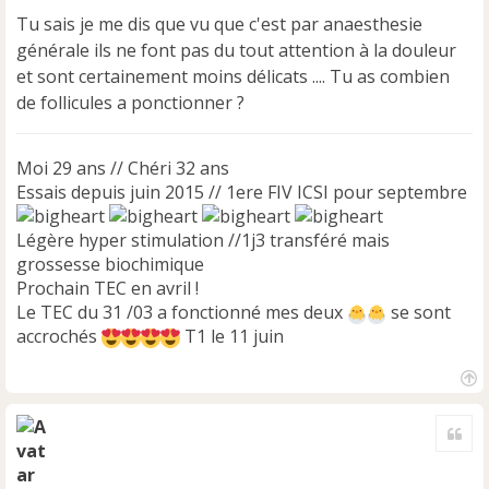
s
Tu sais je me dis que vu que c'est par anaesthesie
a
générale ils ne font pas du tout attention à la douleur
g
e
et sont certainement moins délicats .... Tu as combien
n
de follicules a ponctionner ?
o
n
l
Moi 29 ans // Chéri 32 ans
u
Essais depuis juin 2015 // 1ere FIV ICSI pour septembre
Légère hyper stimulation //1j3 transféré mais
grossesse biochimique
Prochain TEC en avril !
Le TEC du 31 /03 a fonctionné mes deux
se sont
accrochés
T1 le 11 juin
H
a
Cite
u
t