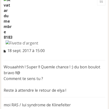
u
t
8183
M
18 sept. 2017 à 15:00
e
s
s
Wouaahhh ! Super !! Quemle chance ! :) du bon boulot
a
bravo !!@
g
e
Comment te sens tu ?
n
o
Reste à attendre le retour de elya !
n
l
u
moi RAS / lui syndrome de Klinefelter