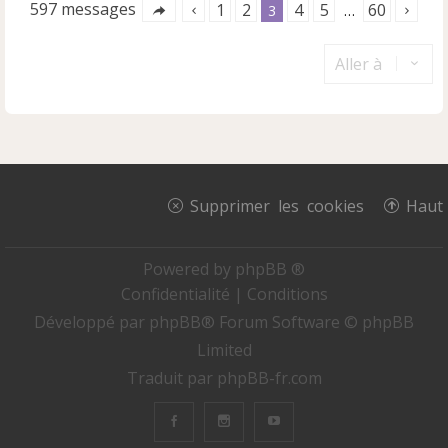
597 messages
1
2
4
5
60
3
…
Aller à
Supprimer les cookies
Haut
Powered by
phpBB ®
Confidentialité
|
Conditions
Développé par
phpBB
® Forum Software © phpBB
Limited
Traduit par
phpBB-fr.com