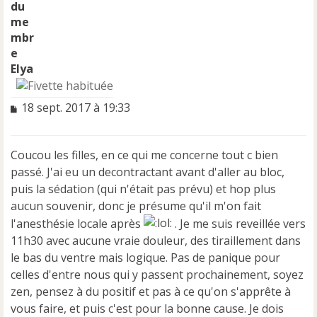
Elya
M
18 sept. 2017 à 19:33
e
s
s
Coucou les filles, en ce qui me concerne tout c bien
a
passé. J'ai eu un decontractant avant d'aller au bloc,
g
e
puis la sédation (qui n'était pas prévu) et hop plus
n
aucun souvenir, donc je présume qu'il m'on fait
o
l'anesthésie locale après
. Je me suis reveillée vers
n
11h30 avec aucune vraie douleur, des tiraillement dans
l
u
le bas du ventre mais logique. Pas de panique pour
celles d'entre nous qui y passent prochainement, soyez
zen, pensez à du positif et pas à ce qu'on s'apprête à
vous faire, et puis c'est pour la bonne cause. Je dois