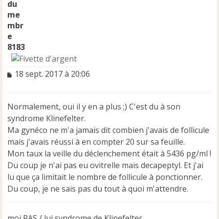
8183
M
18 sept. 2017 à 20:06
e
s
s
Normalement, oui il y en a plus ;) C'est du à son
a
syndrome Klinefelter.
g
e
Ma gynéco ne m'a jamais dit combien j'avais de follicule
n
mais j'avais réussi à en compter 20 sur sa feuille.
o
Mon taux la veille du déclenchement était à 5436 pg/ml !
n
Du coup je n'ai pas eu ovitrelle mais decapeptyl. Et j'ai
l
u
lu que ça limitait le nombre de follicule à ponctionner.
Du coup, je ne sais pas du tout à quoi m'attendre.
moi RAS / lui syndrome de Klinefelter