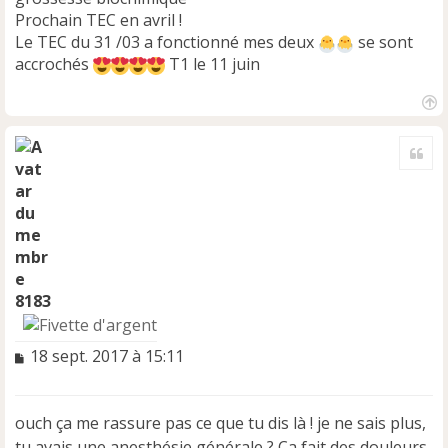
Prochain TEC en avril !
Le TEC du 31 /03 a fonctionné mes deux
se sont
accrochés
T1 le 11 juin
H
a
Cite
u
t
8183
M
18 sept. 2017 à 15:11
e
s
s
ouch ça me rassure pas ce que tu dis là ! je ne sais plus,
a
tu avais une anesthésie générale ? Ca fait des douleurs