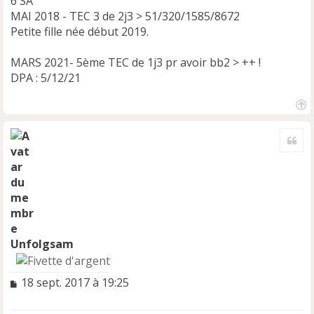
6 SA
MAI 2018 - TEC 3 de 2j3 > 51/320/1585/8672
Petite fille née début 2019.
MARS 2021- 5ème TEC de 1j3 pr avoir bb2 > ++ !
DPA : 5/12/21
H
a
Cite
u
t
Unfolgsam
M
18 sept. 2017 à 19:25
e
s