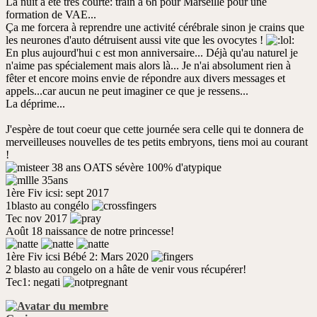
La nuit a été très courte: train à 6h pour Marseille pour une
formation de VAE...
Ça me forcera à reprendre une activité cérébrale sinon je crains que
les neurones d'auto détruisent aussi vite que les ovocytes !
En plus aujourd'hui c est mon anniversaire... Déjà qu'au naturel je
n'aime pas spécialement mais alors là... Je n'ai absolument rien à
fêter et encore moins envie de répondre aux divers messages et
appels...car aucun ne peut imaginer ce que je ressens...
La déprime...
J'espère de tout coeur que cette journée sera celle qui te donnera de
merveilleuses nouvelles de tes petits embryons, tiens moi au courant
!
38 ans OATS sévère 100% d'atypique
35ans
1ère Fiv icsi: sept 2017
1blasto au congélo
Tec nov 2017
Août 18 naissance de notre princesse!
1ère Fiv icsi Bébé 2: Mars 2020
2 blasto au congelo on a hâte de venir vous récupérer!
Tec1: negati