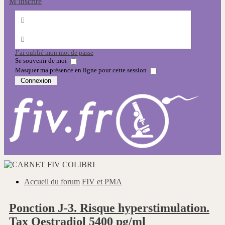
M’inscrire
J’ai oublié mon mot de passe
Se souvenir de moi
Masquer ma présence en ligne pour cette session
Accueil du forum
FIV et PMA
Ponction J-3. Risque hyperstimulation.
Tax Oestradiol 5400 pg/ml