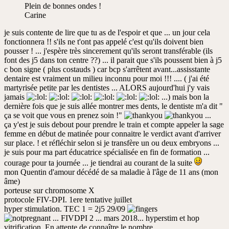
Plein de bonnes ondes !
Carine
je suis contente de lire que tu as de l'espoir et que ... un jour cela
fonctionnera !! s'ils ne t'ont pas appelé c'est qu'ils doivent bien
pousser ! ... j'espère très sincerement qu'ils seront transférable (ils
font des j5 dans ton centre ??) ... il parait que s'ils poussent bien à j5
c bon signe ( plus costauds ) car bcp s'arrêtent avant...assisstante
dentaire est vraiment un milieu inconnu pour moi !!! .... ( j'ai été
martyrisée petite par les dentistes ... ALORS aujourd'hui j'y vais
jamais
...) mais bon la
dernière fois que je suis allée montrer mes dents, le dentiste m'a dit "
ça se voit que vous en prenez soin !"
...
ça y'est je suis debout pour prendre le train et compte appeler la sage
femme en début de matinée pour connaitre le verdict avant d'arriver
sur place. ! et réfléchir selon si je transfère un ou deux embryons ...
je suis pour ma part éducatrice spécialisée en fin de formation ...
courage pour ta journée ... je tiendrai au courant de la suite
mon Quentin d'amour décédé de sa maladie à l'âge de 11 ans (mon
âme)
porteuse sur chromosome X
protocole FIV-DPI. 1ere tentative juillet
hyper stimulation. TEC 1 = 2j5 29/09
... FIVDPI 2 ... mars 2018... hyperstim et hop
vitrification. En attente de connaître le nombre