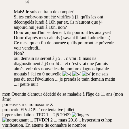
j4
Mais! Je suis en train de compter!
Si tes embryons ont été vitrifiés à j1, qu'ils les ont
décongelés lundi à 10h par ex, ils n'auront que j4
aujourd'hui jeudi à 10h, non?
Donc aujourd'hui seulement, ils pourront les analyser!
Donc d'après mes calculs ( savant il faut l admettre...)
Ce n est qu en fin de journée qu'ils pourront te prévenir,
voir vendredi...
Non?
oui demain ils seront à j 5 ... c vrai !!! mais ils
diagnostiquent à j3 ou J4 ... et c 'est vrai que j'aurais
aimé avoir des nouvelles du nombre diagnostiquable ...
mouais ! j'ai eu 0 nouvelle
je ne sais
pas du tout l'évolution ... je prends le train demain matin
...! petite nuit
mon Quentin d'amour décédé de sa maladie à l'âge de 11 ans (mon
âme)
porteuse sur chromosome X
protocole FIV-DPI. 1ere tentative juillet
hyper stimulation. TEC 1 = 2j5 29/09
... FIVDPI 2 ... mars 2018... hyperstim et hop
vitrification. En attente de connaître le nombre