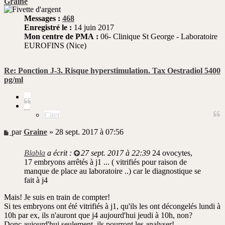
Graine
Messages :
468
Enregistré le :
14 juin 2017
Mon centre de PMA :
06- Clinique St George - Laboratoire
EUROFINS (Nice)
Re: Ponction J-3. Risque hyperstimulation. Tax Oestradiol 5400
pg/ml
Citer
Citer
Message
par
Graine
»
28 sept. 2017 à 07:56
non
lu
Blabla
a écrit :
27 sept. 2017 à 22:39
24 ovocytes,
17 embryons arrêtés à j1 ... ( vitrifiés pour raison de
manque de place au laboratoire ..) car le diagnostique se
fait à j4
Mais! Je suis en train de compter!
Si tes embryons ont été vitrifiés à j1, qu'ils les ont décongelés lundi à
10h par ex, ils n'auront que j4 aujourd'hui jeudi à 10h, non?
Donc aujourd'hui seulement, ils pourront les analyser!