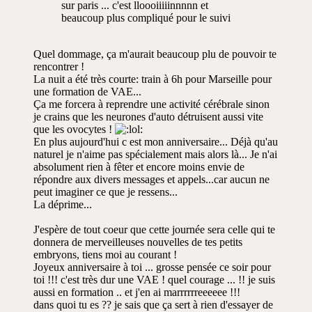
sur paris ... c'est lloooiiiiinnnnn et
beaucoup plus compliqué pour le suivi
Quel dommage, ça m'aurait beaucoup plu de pouvoir te
rencontrer !
La nuit a été très courte: train à 6h pour Marseille pour
une formation de VAE...
Ça me forcera à reprendre une activité cérébrale sinon
je crains que les neurones d'auto détruisent aussi vite
que les ovocytes !
En plus aujourd'hui c est mon anniversaire... Déjà qu'au
naturel je n'aime pas spécialement mais alors là... Je n'ai
absolument rien à fêter et encore moins envie de
répondre aux divers messages et appels...car aucun ne
peut imaginer ce que je ressens...
La déprime...
J'espère de tout coeur que cette journée sera celle qui te
donnera de merveilleuses nouvelles de tes petits
embryons, tiens moi au courant !
Joyeux anniversaire à toi ... grosse pensée ce soir pour
toi !!! c'est très dur une VAE ! quel courage ... !! je suis
aussi en formation .. et j'en ai marrrrrreeeeee !!!
dans quoi tu es ?? je sais que ça sert à rien d'essayer de