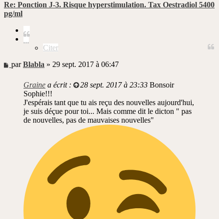
Re: Ponction J-3. Risque hyperstimulation. Tax Oestradiol 5400
pg/ml
Citer
Citer
Message
par
Blabla
»
29 sept. 2017 à 06:47
non
lu
Graine
a écrit :
28 sept. 2017 à 23:33
Bonsoir
Sophie!!!
J'espérais tant que tu ais reçu des nouvelles aujourd'hui,
je suis déçue pour toi... Mais comme dit le dicton " pas
de nouvelles, pas de mauvaises nouvelles"