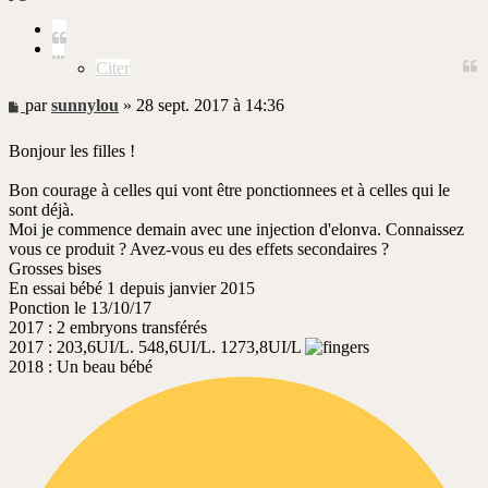
Citer
Citer
Message
par
sunnylou
»
28 sept. 2017 à 14:36
non
lu
Bonjour les filles !
Bon courage à celles qui vont être ponctionnees et à celles qui le
sont déjà.
Moi je commence demain avec une injection d'elonva. Connaissez
vous ce produit ? Avez-vous eu des effets secondaires ?
Grosses bises
En essai bébé 1 depuis janvier 2015
Ponction le 13/10/17
2017 : 2 embryons transférés
2017 : 203,6UI/L. 548,6UI/L. 1273,8UI/L
2018 : Un beau bébé