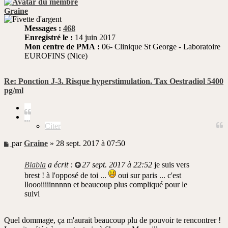
Graine
Messages :
468
Enregistré le :
14 juin 2017
Mon centre de PMA :
06- Clinique St George - Laboratoire
EUROFINS (Nice)
Re: Ponction J-3. Risque hyperstimulation. Tax Oestradiol 5400
pg/ml
Citer
Citer
Message
par
Graine
»
28 sept. 2017 à 07:50
non
lu
Blabla
a écrit :
27 sept. 2017 à 22:52
je suis vers
brest ! à l'opposé de toi ...
oui sur paris ... c'est
lloooiiiiinnnnn et beaucoup plus compliqué pour le
suivi
Quel dommage, ça m'aurait beaucoup plu de pouvoir te rencontrer !