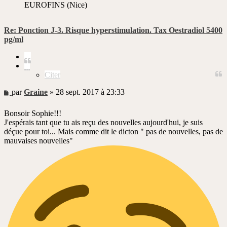
EUROFINS (Nice)
Re: Ponction J-3. Risque hyperstimulation. Tax Oestradiol 5400
pg/ml
Citer
Citer
Message
par
Graine
»
28 sept. 2017 à 23:33
non
lu
Bonsoir Sophie!!!
J'espérais tant que tu ais reçu des nouvelles aujourd'hui, je suis
déçue pour toi... Mais comme dit le dicton " pas de nouvelles, pas de
mauvaises nouvelles"