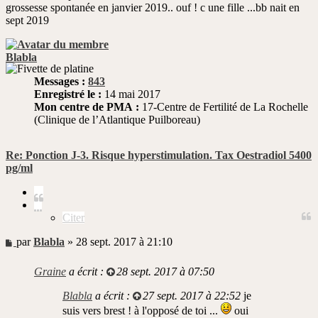
grossesse spontanée en janvier 2019.. ouf ! c une fille ...bb nait en
sept 2019
Blabla
Messages :
843
Enregistré le :
14 mai 2017
Mon centre de PMA :
17-Centre de Fertilité de La Rochelle
(Clinique de l’Atlantique Puilboreau)
Re: Ponction J-3. Risque hyperstimulation. Tax Oestradiol 5400
pg/ml
Citer
Citer
Message
par
Blabla
»
28 sept. 2017 à 21:10
non
lu
Graine
a écrit :
28 sept. 2017 à 07:50
Blabla
a écrit :
27 sept. 2017 à 22:52
je
suis vers brest ! à l'opposé de toi ...
oui