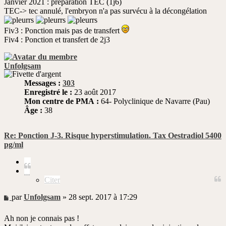
Janvier 2021 : préparation TEC (1j6)
TEC-> tec annulé, l'embryon n'a pas survécu à la décongélation
Fiv3 : Ponction mais pas de transfert
Fiv4 : Ponction et transfert de 2j3
Unfolgsam
Messages :
303
Enregistré le :
23 août 2017
Mon centre de PMA :
64- Polyclinique de Navarre (Pau)
Âge :
38
Re: Ponction J-3. Risque hyperstimulation. Tax Oestradiol 5400
pg/ml
Citer
Citer
Message
par
Unfolgsam
»
28 sept. 2017 à 17:29
non
lu
Ah non je connais pas !