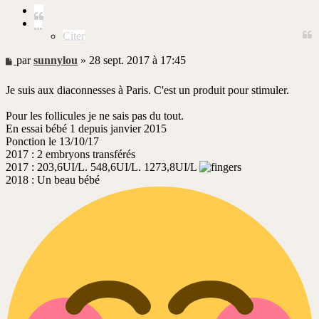
Citer
Citer
Message
par
sunnylou
»
28 sept. 2017 à 17:45
non
lu
Je suis aux diaconnesses à Paris. C'est un produit pour stimuler.
Pour les follicules je ne sais pas du tout.
En essai bébé 1 depuis janvier 2015
Ponction le 13/10/17
2017 : 2 embryons transférés
2017 : 203,6UI/L. 548,6UI/L. 1273,8UI/L
2018 : Un beau bébé