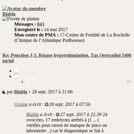
Blabla
Messages :
843
Enregistré le :
14 mai 2017
Mon centre de PMA :
17-Centre de Fertilité de La Rochelle
(Clinique de l’Atlantique Puilboreau)
Re: Ponction J-3. Risque hyperstimulation. Tax Oestradiol 5400
pg/ml
Citer
Citer
Message
par
Blabla
»
28 sept. 2017 à 21:06
non
lu
Graine
a écrit :
28 sept. 2017 à 07:56
Blabla
a écrit :
27 sept. 2017 à 22:39
24
ovocytes, 17 embryons arrêtés à j1 ... (
vitrifiés pour raison de manque de place au
laboratoire ..) car le diagnostique se fait à