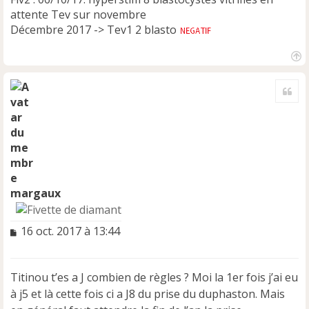
attente Tev sur novembre
Décembre 2017 -> Tev1 2 blasto
H
a
Cite
u
t
margaux
M
16 oct. 2017 à 13:44
e
s
s
Titinou t’es a J combien de règles ? Moi la 1er fois j’ai eu
a
à j5 et là cette fois ci a J8 du prise du duphaston. Mais
g