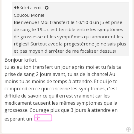
s
a
Krikri
a écrit :
g
Coucou Monie
e
Bienvenue ! Moi transfert le 10/10 d un J5 et prise
n
o
de sang le 19.... c est terrible entre les symptômes
n
de grossesse et les symptômes qui annoncent les
l
règles!! Surtout avec la progestérone je ne sais plus
u
et pas moyen d arrêter de me focaliser dessus!
Bonjour krikri,
tu as eu ton transfert un jour après moi et tu fais ta
prise de sang 2 jours avant, tu as de la chance! Au
moins tu as moins de temps à attendre. Et oui je te
comprend en ce qui concerne les symptomes, c'est
difficile de savoir ce qu'il en est vraiment car les
medicament causent les mêmes symptomes que la
grossesse. Courage plus que 3 jours à attendre en
esperant un