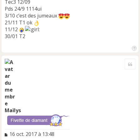
Tec3 12/09
Pds 24/9 1114ui
3/10 c’est des jumeaux
21/11 T1 ok
11/12
30/01 T2
H
a
Cite
u
t
Maïlys
M
16 oct. 2017 à 13:48
e