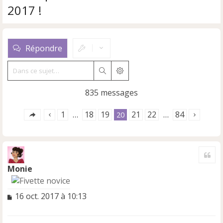
2017 !
Répondre
Rechercher
Recherche avancée
835 messages
1
18
19
21
22
84
…
20
…
Cite
Monie
M
16 oct. 2017 à 10:13
e
s