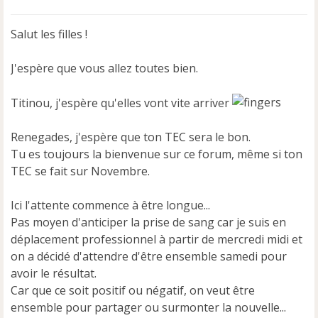
s
s
Salut les filles !
a
g
e
J'espère que vous allez toutes bien.
n
o
Titinou, j'espère qu'elles vont vite arriver
n
l
u
Renegades, j'espère que ton TEC sera le bon.
Tu es toujours la bienvenue sur ce forum, même si ton
TEC se fait sur Novembre.
Ici l'attente commence à être longue...
Pas moyen d'anticiper la prise de sang car je suis en
déplacement professionnel à partir de mercredi midi et
on a décidé d'attendre d'être ensemble samedi pour
avoir le résultat.
Car que ce soit positif ou négatif, on veut être
ensemble pour partager ou surmonter la nouvelle...