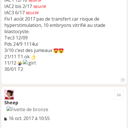
IAC2 bis 2/17
IAC3 6/17
Fiv1 août 2017 pas de transfert car risque de
hyperstimulation, 10 embryons vitrifié au stade
blastocyste.
Tec3 12/09
Pds 24/9 1114ui
3/10 c’est des jumeaux
21/11 T1 ok
11/12
30/01 T2
H
a
Cite
u
t
Sheep
M
16 oct. 2017 à 10:55
e