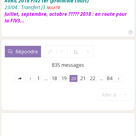
AVRIL 2018 FIV2 ter (protocole court)
23/04 : Transfert J3
Juillet, septembre, octobre ????? 2018 : en route pour
la FIV3...
H
a
u
Répondre
t
835 messages
1
18
19
21
22
84
…
20
…
Aller à