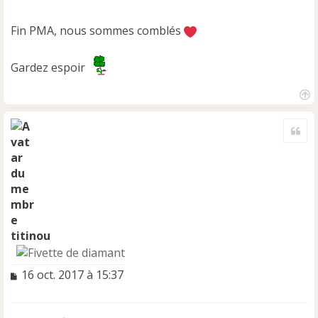
Fin PMA, nous sommes comblés
Gardez espoir
H
a
Cite
u
t
titinou
M
16 oct. 2017 à 15:37
e
s
s