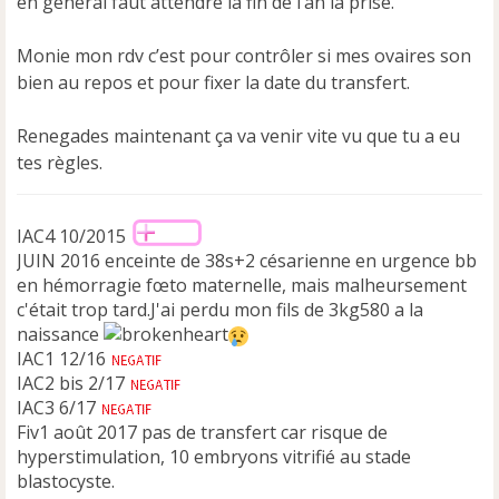
e
en général faut attendre la fin de l’an la prise.
n
o
Monie mon rdv c’est pour contrôler si mes ovaires son
n
bien au repos et pour fixer la date du transfert.
l
u
Renegades maintenant ça va venir vite vu que tu a eu
tes règles.
IAC4 10/2015
JUIN 2016 enceinte de 38s+2 césarienne en urgence bb
en hémorragie fœto maternelle, mais malheursement
c'était trop tard.J'ai perdu mon fils de 3kg580 a la
naissance
IAC1 12/16
IAC2 bis 2/17
IAC3 6/17
Fiv1 août 2017 pas de transfert car risque de
hyperstimulation, 10 embryons vitrifié au stade
blastocyste.