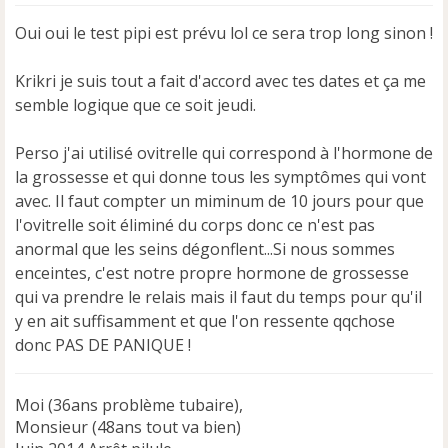
s
s
Oui oui le test pipi est prévu lol ce sera trop long sinon !
a
g
e
Krikri je suis tout a fait d'accord avec tes dates et ça me
n
semble logique que ce soit jeudi.
o
n
Perso j'ai utilisé ovitrelle qui correspond à l'hormone de
l
u
la grossesse et qui donne tous les symptômes qui vont
avec. Il faut compter un miminum de 10 jours pour que
l'ovitrelle soit éliminé du corps donc ce n'est pas
anormal que les seins dégonflent...Si nous sommes
enceintes, c'est notre propre hormone de grossesse
qui va prendre le relais mais il faut du temps pour qu'il
y en ait suffisamment et que l'on ressente qqchose
donc PAS DE PANIQUE !
Moi (36ans problème tubaire),
Monsieur (48ans tout va bien)