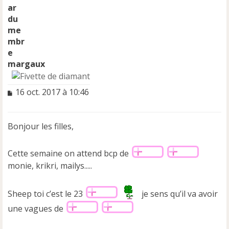
margaux
M
16 oct. 2017 à 10:46
e
s
s
Bonjour les filles,
a
g
e
Cette semaine on attend bcp de
n
monie, krikri, mailys.....
o
n
l
Sheep toi c’est le 23
je sens qu’il va avoir
u
une vagues de