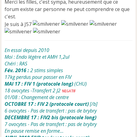
Merci les filles, c'est sympa, heureusement que ce
a
forum existe car personne ne peut comprendre ce que
g
e
c'est.
n
Je suis à J57
o
n
l
u
En essai depuis 2010
Moi : Endo légère et AMH 1,2ul
Chéri : RAS
Fév. 2016 :
2 stims simples
17kg perdus pour passer en FIV
MAI 17 : FIV 1 (protocole long)
(CHU)
18 ovocytes -Transfert 2 J2
01/08 : Changement de centre
OCTOBRE 17 : FIV 2 (protocole court)
[/b]
6 ovocytes - Pas de transfert : pas de brybry
DECEMBRE 17 : FIV2 bis (protocole long)
7 ovocytes - Pas de transfert : pas de brybry
En pause remise en forme...