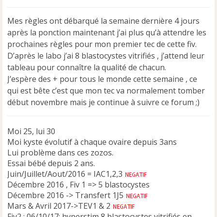
s
s
Mes règles ont débarqué la semaine dernière 4 jours
a
après la ponction maintenant j’ai plus qu’à attendre les
g
e
prochaines règles pour mon premier tec de cette fiv.
n
D’après le labo j’ai 8 blastocystes vitrifiés , j’attend leur
o
tableau pour connaître la qualité de chacun.
n
J’espère des + pour tous le monde cette semaine , ce
l
u
qui est bête c’est que mon tec va normalement tomber
début novembre mais je continue à suivre ce forum ;)
Moi 25, lui 30
Moi kyste évolutif à chaque ovaire depuis 3ans
Lui problème dans ces zozos.
Essai bébé depuis 2 ans.
Juin/Juillet/Aout/2016 = IAC1,2,3
Décembre 2016 , Fiv 1 => 5 blastocystes
Décembre 2016 -> Transfert 1J5
Mars & Avril 2017->TEV1 & 2
Fiv2 : 06/10/17: hyperstim 8 blastocystes vitrifiés en