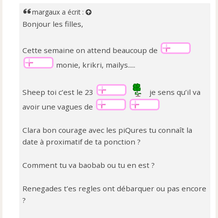
s
a
margaux
a écrit :
g
Bonjour les filles,
e
n
o
Cette semaine on attend beaucoup de
n
l
monie, krikri, mailys.....
u
Sheep toi c’est le 23
je sens qu’il va
avoir une vagues de
Clara bon courage avec les piQures tu connaît la
date à proximatif de ta ponction ?
Comment tu va baobab ou tu en est ?
Renegades t’es regles ont débarquer ou pas encore
?