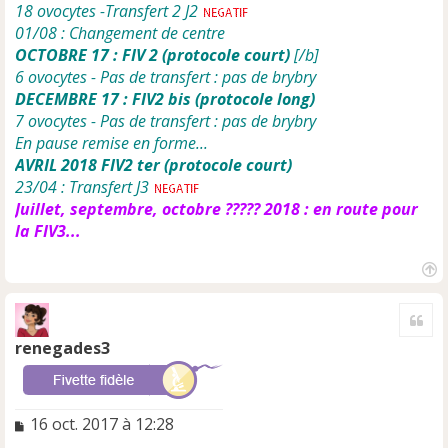
18 ovocytes -Transfert 2 J2
01/08 : Changement de centre
OCTOBRE 17 : FIV 2 (protocole court)
[/b]
6 ovocytes - Pas de transfert : pas de brybry
DECEMBRE 17 : FIV2 bis (protocole long)
7 ovocytes - Pas de transfert : pas de brybry
En pause remise en forme...
AVRIL 2018 FIV2 ter (protocole court)
23/04 : Transfert J3
Juillet, septembre, octobre ????? 2018 : en route pour
la FIV3...
H
a
Cite
u
t
renegades3
M
16 oct. 2017 à 12:28
e