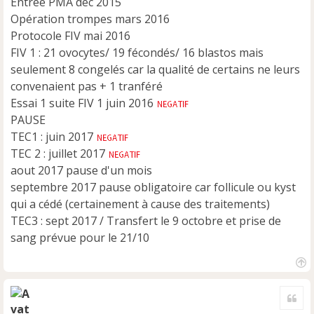
Entrée PMA déc 2015
Opération trompes mars 2016
Protocole FIV mai 2016
FIV 1 : 21 ovocytes/ 19 fécondés/ 16 blastos mais
seulement 8 congelés car la qualité de certains ne leurs
convenaient pas + 1 tranféré
Essai 1 suite FIV 1 juin 2016
PAUSE
TEC1 : juin 2017
TEC 2 : juillet 2017
aout 2017 pause d'un mois
septembre 2017 pause obligatoire car follicule ou kyst
qui a cédé (certainement à cause des traitements)
TEC3 : sept 2017 / Transfert le 9 octobre et prise de
sang prévue pour le 21/10
H
a
Cite
u
t