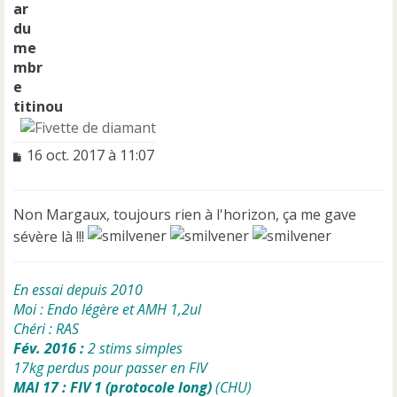
titinou
M
16 oct. 2017 à 11:07
e
s
s
Non Margaux, toujours rien à l'horizon, ça me gave
a
sévère là !!!
g
e
n
o
En essai depuis 2010
n
Moi : Endo légère et AMH 1,2ul
l
Chéri : RAS
u
Fév. 2016 :
2 stims simples
17kg perdus pour passer en FIV
MAI 17 : FIV 1 (protocole long)
(CHU)