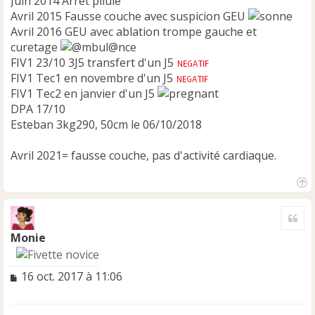
Juin 2014 Arrêt pilule
Avril 2015 Fausse couche avec suspicion GEU
Avril 2016 GEU avec ablation trompe gauche et
curetage
FIV1 23/10 3J5 transfert d'un J5
FIV1 Tec1 en novembre d'un J5
FIV1 Tec2 en janvier d'un J5
DPA 17/10
Esteban 3kg290, 50cm le 06/10/2018
Avril 2021= fausse couche, pas d'activité cardiaque.
H
a
Cite
u
t
Monie
M
16 oct. 2017 à 11:06
e
s