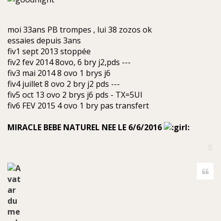
moi 33ans PB trompes , lui 38 zozos ok
essaies depuis 3ans
fiv1 sept 2013 stoppée
fiv2 fev 2014 8ovo, 6 bry j2,pds ---
fiv3 mai 2014 8 ovo 1 brys j6
fiv4 juillet 8 ovo 2 bry j2 pds ---
fiv5 oct 13 ovo 2 brys j6 pds - TX=5UI
fiv6 FEV 2015 4 ovo 1 bry pas transfert
MIRACLE BEBE NATUREL NEE LE 6/6/2016
H
a
Cite
u
t