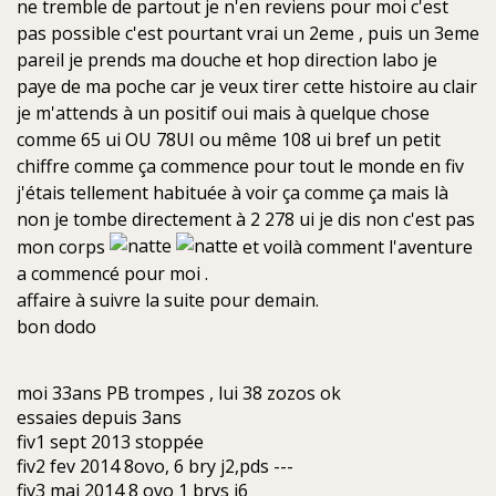
ne tremble de partout je n'en reviens pour moi c'est
pas possible c'est pourtant vrai un 2eme , puis un 3eme
pareil je prends ma douche et hop direction labo je
paye de ma poche car je veux tirer cette histoire au clair
je m'attends à un positif oui mais à quelque chose
comme 65 ui OU 78UI ou même 108 ui bref un petit
chiffre comme ça commence pour tout le monde en fiv
j'étais tellement habituée à voir ça comme ça mais là
non je tombe directement à 2 278 ui je dis non c'est pas
mon corps
et voilà comment l'aventure
a commencé pour moi .
affaire à suivre la suite pour demain.
bon dodo
moi 33ans PB trompes , lui 38 zozos ok
essaies depuis 3ans
fiv1 sept 2013 stoppée
fiv2 fev 2014 8ovo, 6 bry j2,pds ---
fiv3 mai 2014 8 ovo 1 brys j6