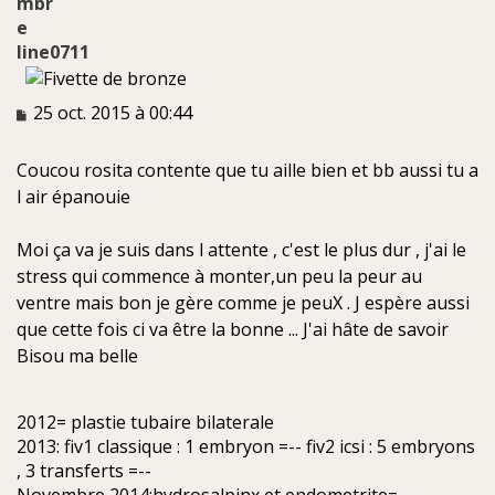
line0711
M
25 oct. 2015 à 00:44
e
s
Coucou rosita contente que tu aille bien et bb aussi tu a
s
a
l air épanouie
g
e
Moi ça va je suis dans l attente , c'est le plus dur , j'ai le
n
stress qui commence à monter,un peu la peur au
o
n
ventre mais bon je gère comme je peuX . J espère aussi
l
que cette fois ci va être la bonne ... J'ai hâte de savoir
u
Bisou ma belle
2012= plastie tubaire bilaterale
2013: fiv1 classique : 1 embryon =-- fiv2 icsi : 5 embryons
, 3 transferts =--
Novembre 2014:hydrosalpinx et endometrite=