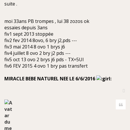
suite .
moi 33ans PB trompes , lui 38 zozos ok
essaies depuis 3ans
fiv1 sept 2013 stoppée
fiv2 fev 2014 8ovo, 6 bry j2,pds ---
fiv3 mai 2014 8 ovo 1 brys j6
fiv4 juillet 8 ovo 2 bry j2 pds ---
fiv5 oct 13 ovo 2 brys j6 pds - TX=5UI
fiv6 FEV 2015 4 ovo 1 bry pas transfert
MIRACLE BEBE NATUREL NEE LE 6/6/2016
H
a
Cite
u
t