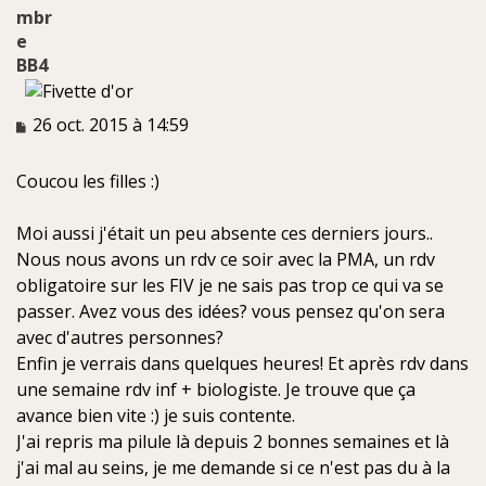
BB4
M
26 oct. 2015 à 14:59
e
s
Coucou les filles :)
s
a
g
Moi aussi j'était un peu absente ces derniers jours..
e
Nous nous avons un rdv ce soir avec la PMA, un rdv
n
obligatoire sur les FIV je ne sais pas trop ce qui va se
o
n
passer. Avez vous des idées? vous pensez qu'on sera
l
avec d'autres personnes?
u
Enfin je verrais dans quelques heures! Et après rdv dans
une semaine rdv inf + biologiste. Je trouve que ça
avance bien vite :) je suis contente.
J'ai repris ma pilule là depuis 2 bonnes semaines et là
j'ai mal au seins, je me demande si ce n'est pas du à la