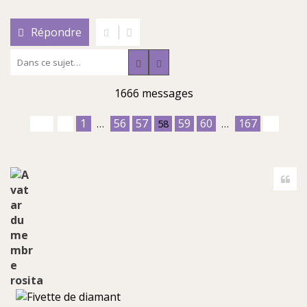
Répondre
Rechercher
Recherche avancée
1666 messages
1
56
57
59
60
167
…
58
…
Cite
rosita