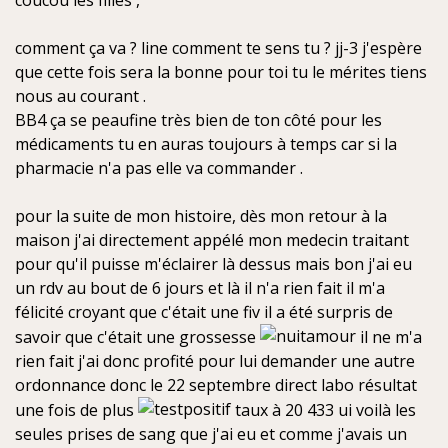
coucou les filles ,
s
a
g
comment ça va ? line comment te sens tu ? jj-3 j'espère
e
que cette fois sera la bonne pour toi tu le mérites tiens
n
nous au courant .
o
n
BB4 ça se peaufine très bien de ton côté pour les
l
médicaments tu en auras toujours à temps car si la
u
pharmacie n'a pas elle va commander .
pour la suite de mon histoire, dès mon retour à la
maison j'ai directement appélé mon medecin traitant
pour qu'il puisse m'éclairer là dessus mais bon j'ai eu
un rdv au bout de 6 jours et là il n'a rien fait il m'a
félicité croyant que c'était une fiv il a été surpris de
savoir que c'était une grossesse
il ne m'a
rien fait j'ai donc profité pour lui demander une autre
ordonnance donc le 22 septembre direct labo résultat
une fois de plus
taux à 20 433 ui voilà les
seules prises de sang que j'ai eu et comme j'avais un