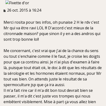
M
26 oct. 2015 à 16:24
e
s
Merci rosita pour tes infos, oh punaise 2 H le rdv c'est
s
a
Mr qui va être ravi LOL !!! D'accord c'est mieux de la
g
citronnade maison? pque sinon il y en a des andros qui
e
sont trop bonne lol!
n
o
n
Me concernant, c'est vrai que j'ai de la chance du sens
l
ou tout s'enchaine comme il le faut, je croise les doigts
u
pour que ca continu ainsi. Je n'ai plus d'examen à faire
là, puisque tout était ok, le doc à dit que les résultats de
la sérologie et les hormones étaient normaux, pour Mr
tout vas bien. On attends juste le résultat de sa
spermoculture jsp que ça ira aussi.
Il m'a fait rire car il m'a dit bon tout devrait bien se
passer, il m'a dit c'est juste vos trompes qui nous
embêtent visiblement. Mise à part ça vous allez bien