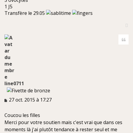
5 ovocytes
1 J5
Transfère le 29.05
H
a
Cite
u
t
line0711
M
27 oct. 2015 à 17:27
e
s
Coucou les filles
s
a
Merci pour votre soutien mais c'est vrai que dans ces
g
moments là j'ai plutôt tendance à rester seul et me