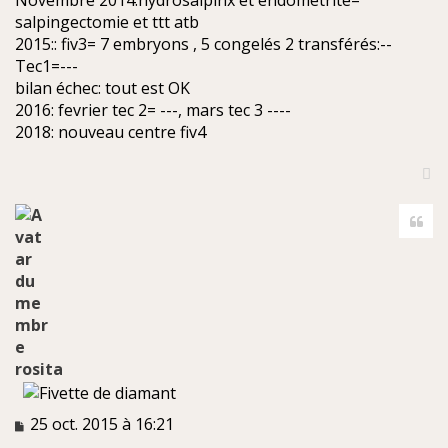
salpingectomie et ttt atb
2015:: fiv3= 7 embryons , 5 congelés 2 transférés:--
Tec1=---
bilan échec: tout est OK
2016: fevrier tec 2= ---, mars tec 3 ----
2018: nouveau centre fiv4
H
a
Cite
u
t
rosita
M
25 oct. 2015 à 16:21
e