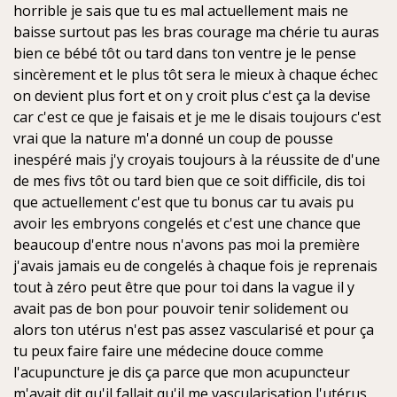
a
horrible je sais que tu es mal actuellement mais ne
g
baisse surtout pas les bras courage ma chérie tu auras
e
bien ce bébé tôt ou tard dans ton ventre je le pense
n
sincèrement et le plus tôt sera le mieux à chaque échec
o
n
on devient plus fort et on y croit plus c'est ça la devise
l
car c'est ce que je faisais et je me le disais toujours c'est
u
vrai que la nature m'a donné un coup de pousse
inespéré mais j'y croyais toujours à la réussite de d'une
de mes fivs tôt ou tard bien que ce soit difficile, dis toi
que actuellement c'est que tu bonus car tu avais pu
avoir les embryons congelés et c'est une chance que
beaucoup d'entre nous n'avons pas moi la première
j'avais jamais eu de congelés à chaque fois je reprenais
tout à zéro peut être que pour toi dans la vague il y
avait pas de bon pour pouvoir tenir solidement ou
alors ton utérus n'est pas assez vascularisé et pour ça
tu peux faire faire une médecine douce comme
l'acupuncture je dis ça parce que mon acupuncteur
m'avait dit qu'il fallait qu'il me vascularisation l'utérus