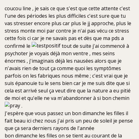
s
coucou line , je sais ce que s'est que cette attente c'est
s
a
l'une des périodes les plus difficiles c'est sure que tu
g
vas stresser encore plus car plus le jj approche, plus le
e
stress monte moi par contre je n'ai pas vécu ce stress
n
cette fois ci car je ne savais pas et dès que ma pds a
o
n
confirmé le
tout de suite j'ai commencé à
l
psychoter je voyais déjà mon ventre , mes seins
u
énormes , j'imaginais déjà les nausées alors que je
n'avais rien de tout ça comme quoi les symptômes
parfois on les fabriques nous même ; c'est vrai que je
suis épanouie tu le sens bien car je me suis dite que si
cela est arrivé seul ça veut dire que la nature a eu pitié
de moi et qu'elle ne va m'abandonner à si bon chemin
.
J'espère que vous passez un bon dimanche les filles il
fait beau ici chez nous j'ai pris un peu de soleil je pense
que ça sera derniers rayons de l'année
bon dimanche les filles on se tient au courant de la