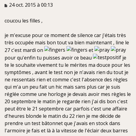
M
24 oct. 2015 à 00:13
e
s
coucou les filles ,
s
a
g
je m'excuse pour ce moment de silence car j'étais très
e
très occupée mais bon tout va bien maintenant , line le
n
27 c'est mardi on
et
o
n
pour qu'enfin tu puisses avoir ce beau
je
l
te le souhaite vivement tu le mérites ma douce pour les
u
symptômes , avant le test non je n'avais rien du tout je
ne ressentais rien et comme c'est l'absence des règles
qui m'a un peu fait un hic mais sans plus car je suis
réglée comme une horloge je devais avoir mes règles le
20 septembre le matin je regarde rien j'ai dis bon c'est
peut être le 21 septembre car parfois c'est une affaire
d'heures blonde le matin du 22 rien je me décide de
prendre un test bâtonnet que j'avais en stock dans
l'armoire je fais et là à la vitesse de l'éclair deux barres