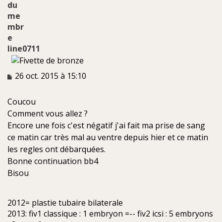
line0711
M
26 oct. 2015 à 15:10
e
s
Coucou
s
a
Comment vous allez ?
g
Encore une fois c'est négatif j'ai fait ma prise de sang
e
ce matin car très mal au ventre depuis hier et ce matin
n
les regles ont débarquées.
o
n
Bonne continuation bb4
l
Bisou
u
2012= plastie tubaire bilaterale
2013: fiv1 classique : 1 embryon =-- fiv2 icsi : 5 embryons