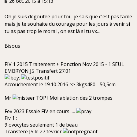
M
26 oct. 2015 à 15:13
e
s
Oh je suis dégoutée pour toi... je sais que c'est pas facile
s
a
mais je te souhaite du courage pour les jours à venir si
g
tu as pas trop le moral , on est là si tu vx...
e
n
Bisous
o
n
l
FIV 1 2015 Traitement + Ponction Nov 2015 - 1 SEUL
u
EMBRYON J5 Transfert 27.01
Accouchement le 19.10.2016 >> 3kgs480 - 50,5cm
Mr
TOP ! Moi ablation des 2 trompes
Fev 2023 Essaie FIV en cours ….
Fiv 1 :
9 ovocytes seulement 1 de beau
Transfère J5 le 27 février