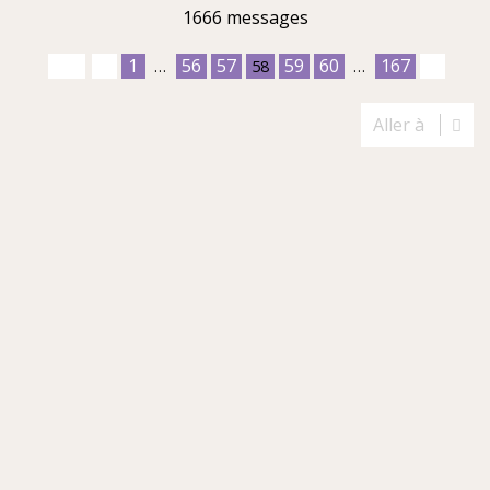
1666 messages
1
56
57
59
60
167
…
58
…
Aller à