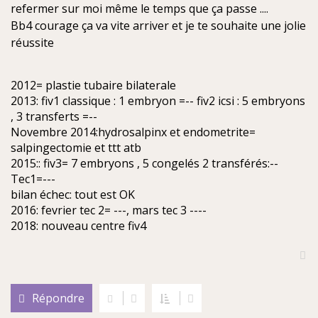
e
refermer sur moi même le temps que ça passe ....
n
Bb4 courage ça va vite arriver et je te souhaite une jolie
o
n
réussite
l
u
2012= plastie tubaire bilaterale
2013: fiv1 classique : 1 embryon =-- fiv2 icsi : 5 embryons
, 3 transferts =--
Novembre 2014:hydrosalpinx et endometrite=
salpingectomie et ttt atb
2015:: fiv3= 7 embryons , 5 congelés 2 transférés:--
Tec1=---
bilan échec: tout est OK
2016: fevrier tec 2= ---, mars tec 3 ----
2018: nouveau centre fiv4
H
a
u
Répondre
t