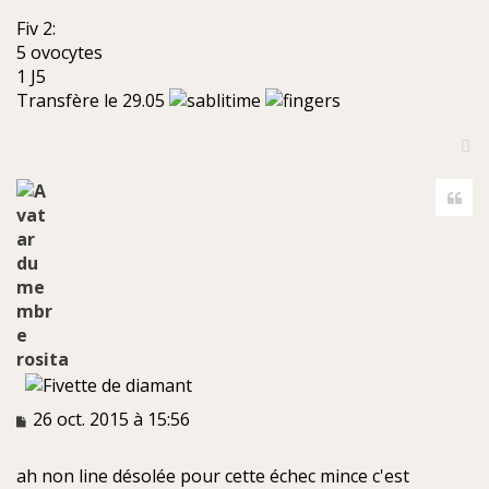
Fiv 2:
5 ovocytes
1 J5
Transfère le 29.05
H
a
Cite
u
t
rosita
M
26 oct. 2015 à 15:56
e
s
ah non line désolée pour cette échec mince c'est
s