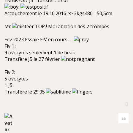
EMBRYON J5 Transfert 27.01
Accouchement le 19.10.2016 >> 3kgs480 - 50,5cm
Mr
TOP ! Moi ablation des 2 trompes
Fev 2023 Essaie FIV en cours ….
Fiv 1 :
9 ovocytes seulement 1 de beau
Transfère J5 le 27 février
Fiv 2:
5 ovocytes
1 J5
Transfère le 29.05
H
a
Cite
u
t