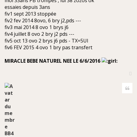
moi 33ans PB trompes , lui 38 zozos ok
essaies depuis 3ans
fiv1 sept 2013 stoppée
fiv2 fev 2014 8ovo, 6 bry j2,pds ---
fiv3 mai 2014 8 ovo 1 brys j6
fiv4 juillet 8 ovo 2 bry j2 pds ---
fiv5 oct 13 ovo 2 brys j6 pds - TX=5UI
fiv6 FEV 2015 4 ovo 1 bry pas transfert
MIRACLE BEBE NATUREL NEE LE 6/6/2016
H
a
Cite
u
t
BB4