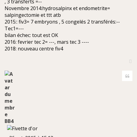
, 3 transferts =--
Novembre 2014:hydrosalpinx et endometrite=
salpingectomie et ttt atb
2015:: fiv3= 7 embryons , 5 congelés 2 transférés:--
Tec1=---
bilan échec: tout est OK
2016: fevrier tec 2= ---, mars tec 3 ----
2018: nouveau centre fiv4
H
a
Cite
u
t
BB4