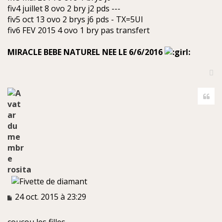
fiv4 juillet 8 ovo 2 bry j2 pds ---
fiv5 oct 13 ovo 2 brys j6 pds - TX=5UI
fiv6 FEV 2015 4 ovo 1 bry pas transfert
MIRACLE BEBE NATUREL NEE LE 6/6/2016
H
a
Cite
u
t
rosita
M
24 oct. 2015 à 23:29
e
s