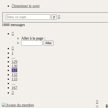
Imprimer le sujet
Recherche
Rechercher
avancée
1666 messages
Page
131
Aller à la page :
sur
167
Précédente
1
…
129
130
131
132
133
…
167
Suivante
Haut
R
Haut