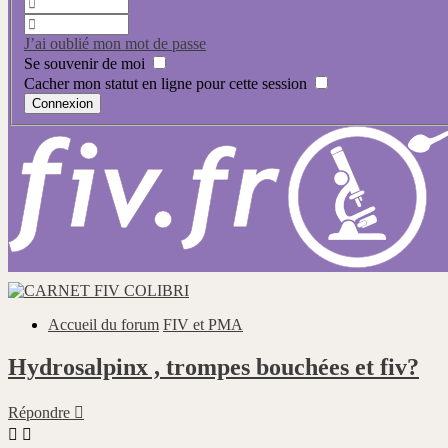
J’ai oublié mon mot de passe
Se souvenir de moi
Cacher mon statut en ligne pour cette session
Accueil du forum
FIV et PMA
Hydrosalpinx , trompes bouchées et fiv?
Répondre