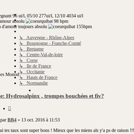
96 ui/l, 05/10 277ui/l, 12/10 4034 ui/l
amour absolu
98 bpm
d'amour toujours absolu
155bpm
↳ Auvergne - Rhône-Alpes
↳ Bourgogne - Franche-Comté
↳ Bretagne
↳ Centre-Val-de-loire
↳ Corse
↳ Ile de France
↳ Occitanie
ques Monod
↳ Hauts de France
↳ Normandie
e: Hydrosalpinx , trompes bouchées et fiv?
Citer
Message
par
BB4
»
13 oct. 2016 à 11:53
non
lu
i tes taux sont super bons ! Mieux que les miens als y'a ps de raison !!!