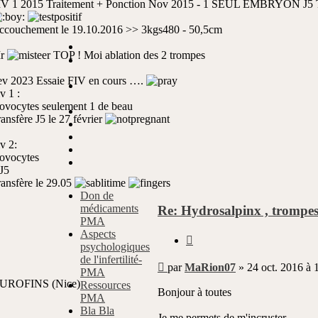
IV 1 2015 Traitement + Ponction Nov 2015 - 1 SEUL EMBRYON J5 Tr
ccouchement le 19.10.2016 >> 3kgs480 - 50,5cm
r
TOP ! Moi ablation des 2 trompes
ev 2023 Essaie FIV en cours ….
v 1 :
 ovocytes seulement 1 de beau
ansfère J5 le 27 février
v 2:
 ovocytes
J5
ransfère le 29.05
Don de
médicaments
Re: Hydrosalpinx , trompes
PMA
Aspects
Citer
psychologiques
de l'infertilité-
Message
par
MaRion07
»
24 oct. 2016 à 
PMA
non
e EUROFINS (Nice)
Ressources
lu
Bonjour à toutes
PMA
Bla Bla
Je me permets de m'incruster