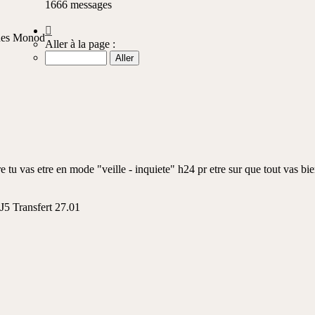
1666 messages
Page
ques Monod
131
Aller à la page :
sur
167
e tu vas etre en mode "veille - inquiete" h24 pr etre sur que tout vas bien
 Transfert 27.01