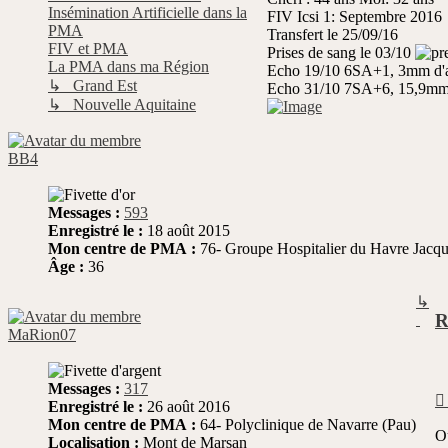
Insémination Artificielle dans la
FIV Icsi 1: Septembre 2016
PMA
Transfert le 25/09/16
FIV et PMA
Prises de sang le 03/10
La PMA dans ma Région
Echo 19/10 6SA+1, 3mm d'
↳ Grand Est
Echo 31/10 7SA+6, 15,9mm 
↳ Nouvelle Aquitaine
BB4
Messages :
593
Enregistré le :
18 août 2015
Mon centre de PMA :
76- Groupe Hospitalier du Havre Jac
Âge :
36
↳
R
MaRion07
Messages :
317
Enregistré le :
26 août 2016
Mon centre de PMA :
64- Polyclinique de Navarre (Pau)
Ou
Localisation :
Mont de Marsan