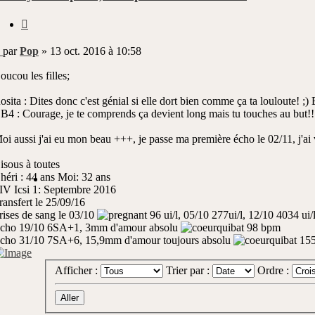
Citer
Message
par
Pop
»
13 oct. 2016 à 10:58
non
lu
oucou les filles;
osita : Dites donc c'est génial si elle dort bien comme ça ta louloute! ;) 
B4 : Courage, je te comprends ça devient long mais tu touches au but!!!
oi aussi j'ai eu mon beau +++, je passe ma première écho le 02/11, j'ai 
isous à toutes
héri : 44 ans Moi: 32 ans
IV Icsi 1: Septembre 2016
ransfert le 25/09/16
rises de sang le 03/10
96 ui/l, 05/10 277ui/l, 12/10 4034 ui/
cho 19/10 6SA+1, 3mm d'amour absolu
98 bpm
cho 31/10 7SA+6, 15,9mm d'amour toujours absolu
15
Afficher :
Trier par :
Ordre :