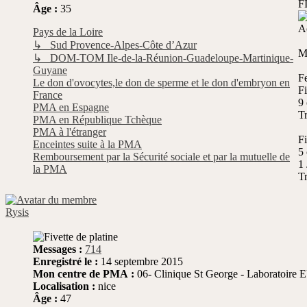
F
Âge :
35
A
Pays de la Loire
↳ Sud Provence-Alpes-Côte d’Azur
M
↳ DOM-TOM Ile-de-la-Réunion-Guadeloupe-Martinique-
Guyane
F
Le don d'ovocytes,le don de sperme et le don d'embryon en
Fi
France
9
PMA en Espagne
Tr
PMA en République Tchèque
PMA à l'étranger
Fi
Enceintes suite à la PMA
5
Remboursement par la Sécurité sociale et par la mutuelle de
1 
la PMA
T
Rysis
Messages :
714
Enregistré le :
14 septembre 2015
Mon centre de PMA :
06- Clinique St George - Laboratoir
Localisation :
nice
Âge :
47