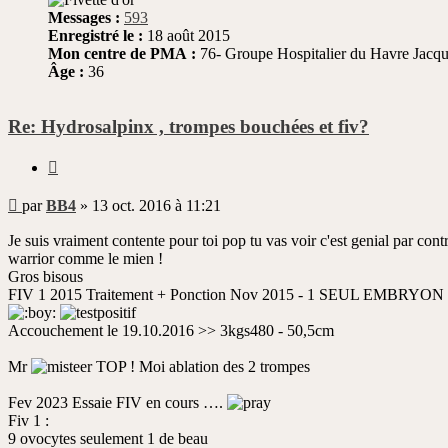
Messages :
593
Enregistré le :
18 août 2015
Mon centre de PMA :
76- Groupe Hospitalier du Havre Jac
Âge :
36
Re: Hydrosalpinx , trompes bouchées et fiv?
Citer
Message
par
BB4
»
13 oct. 2016 à 11:21
non
lu
Je suis vraiment contente pour toi pop tu vas voir c'est genial par contr
warrior comme le mien !
Gros bisous
FIV 1 2015 Traitement + Ponction Nov 2015 - 1 SEUL EMBRYON J5
Accouchement le 19.10.2016 >> 3kgs480 - 50,5cm
Mr
TOP ! Moi ablation des 2 trompes
Fev 2023 Essaie FIV en cours ….
Fiv 1 :
9 ovocytes seulement 1 de beau