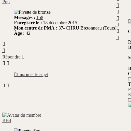
Pop
Haut
Haut
Haut
Messages :
158
Enregistré le :
18 décembre 2015
Haut
Mon centre de PMA :
37- CHRU Bretonneau (Tours)
Haut
C
Âge :
42
Haut
R
Haut
B
Haut
Répondre
M
B
C
Imprimer le sujet
F
T
P
E
E
BB4