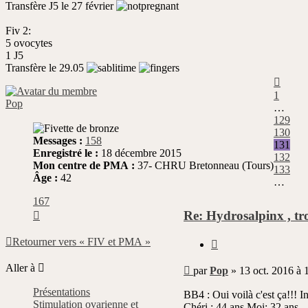
Transfère J5 le 27 février
Fiv 2:
5 ovocytes
1 J5
Transfère le 29.05
Précé
1
Pop
…
129
130
Messages :
158
131
Enregistré le :
18 décembre 2015
132
Mon centre de PMA :
37- CHRU Bretonneau (Tours)
133
Âge :
42
…
167
Suivante
Re: Hydrosalpinx , tr
Citer
Retourner vers « FIV et PMA »
Message
Aller à
par
Pop
»
13 oct. 2016 à 
non
Présentations
lu
BB4 : Oui voilà c'est ça!!! 
Stimulation ovarienne et
Chéri : 44 ans Moi: 32 ans