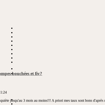
dente
ompes bouchées et fiv?
11:24
Inquiète jusqu'au 3 mois au moins!!! A priori mes taux sont bons d'aprè