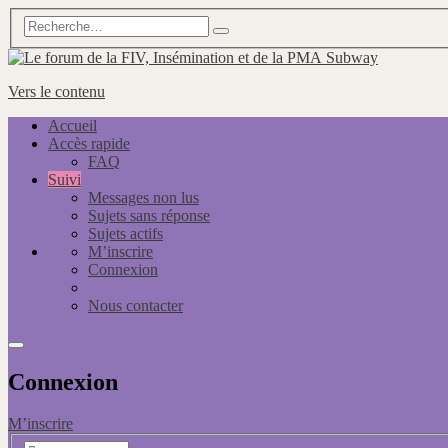
Subway
Vers le contenu
Accueil
Accès rapide
FAQ
Suivi
Messages non lus
Sujets sans réponse
Sujets actifs
M’inscrire
Connexion
Nous contacter
Connexion
M’inscrire