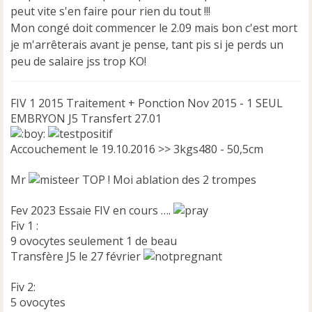
e
peut vite s'en faire pour rien du tout !!!
n
Mon congé doit commencer le 2.09 mais bon c'est mort
o
je m'arrêterais avant je pense, tant pis si je perds un
n
peu de salaire jss trop KO!
l
u
FIV 1 2015 Traitement + Ponction Nov 2015 - 1 SEUL
EMBRYON J5 Transfert 27.01
Accouchement le 19.10.2016 >> 3kgs480 - 50,5cm
Mr
TOP ! Moi ablation des 2 trompes
Fev 2023 Essaie FIV en cours ….
Fiv 1 :
9 ovocytes seulement 1 de beau
Transfère J5 le 27 février
Fiv 2:
5 ovocytes