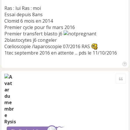
Ras : lui Ras : moi
Essai depuis 8ans
Clomid 6 mois en 2014
Premier cycle pour fiv mars 2016
Premier transfert blasto j6
2blastocytes j6 congeler
Cœlioscopie /laparoscopie 07/2016 RAS
1tec septembre 2016 en attente ... pds le 11/10/2016
H
a
Cite
u
t
Rysis