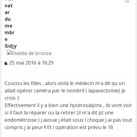
u
t
Sidjy
M
25 mai 2016 à 16:29
e
s
s
Coucou les filles , alors voilà le médecin m'a dit qu on
a
allait opérer caméra par le nombril ( lapasectomie) je
g
e
crois :(
n
Effectivement il y a bien une hysdrosalpinx , ils vont voir
o
si il faut la réparer ou la retirer (il m'a dit pt une
n
endométriose ) j avoue j était sous l choque j ai pas tout
l
u
compris j ai peur !! Et l opération est prévu le 16