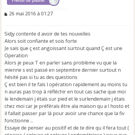
M
26 mai 2016 à 01:27
e
s
s
Sidjy contente d avoir de tes nouvelles
a
Alors soit confiante et sois forte
g
e
Je sais que ç est angoissant surtout quand Ç est une
n
Operation
o
Alors je peux T en parler sans problème vu que la
n
mienne s est passé en septembre dernier surtout n
l
u
hésité pas si tu as des questions
Ç est bien il te fais l opération rapidement au moins tu
n auras pas trop à réfléchir en tout cas sache que moi
le lendemain j étais sur pied et le surlendemain j étais
chez moi car je préférais être ala maison qu a l hosto et
il fallait passer par là pour avoir une chance que la fiv
fonctionne ...
Essaye de penser au positif et de te dire qu il fera tout (
réparer / enlever et enlever l endométriose ) pour que