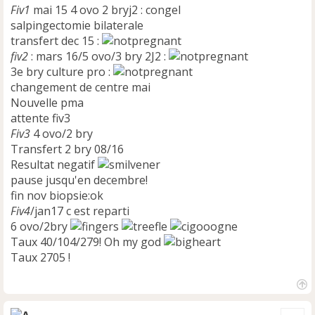
Fiv1
mai 15 4 ovo 2 bryj2 : congel
salpingectomie bilaterale
transfert dec 15 :
fiv2
: mars 16/5 ovo/3 bry 2J2 :
3e bry culture pro :
changement de centre mai
Nouvelle pma
attente fiv3
Fiv3
4 ovo/2 bry
Transfert 2 bry 08/16
Resultat negatif
pause jusqu'en decembre!
fin nov biopsie:ok
Fiv4
/jan17 c est reparti
6 ovo/2bry
Taux 40/104/279! Oh my god
Taux 2705 !
H
a
Cite