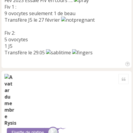
Fev 2023 Essaie FIV en cours ….
Fiv 1 :
9 ovocytes seulement 1 de beau
Transfère J5 le 27 février
Fiv 2:
5 ovocytes
1 J5
Transfère le 29.05
H
a
Cite
u
t
Rysis