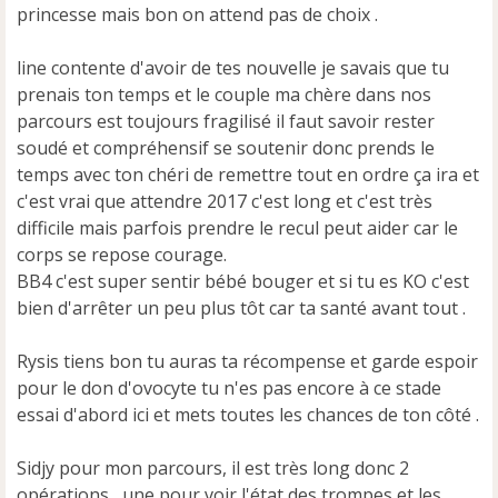
n
princesse mais bon on attend pas de choix .
o
n
line contente d'avoir de tes nouvelle je savais que tu
l
u
prenais ton temps et le couple ma chère dans nos
parcours est toujours fragilisé il faut savoir rester
soudé et compréhensif se soutenir donc prends le
temps avec ton chéri de remettre tout en ordre ça ira et
c'est vrai que attendre 2017 c'est long et c'est très
difficile mais parfois prendre le recul peut aider car le
corps se repose courage.
BB4 c'est super sentir bébé bouger et si tu es KO c'est
bien d'arrêter un peu plus tôt car ta santé avant tout .
Rysis tiens bon tu auras ta récompense et garde espoir
pour le don d'ovocyte tu n'es pas encore à ce stade
essai d'abord ici et mets toutes les chances de ton côté .
Sidjy pour mon parcours, il est très long donc 2
opérations , une pour voir l'état des trompes et les