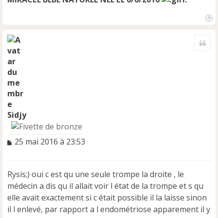
H
a
Cite
u
t
Sidjy
M
25 mai 2016 à 23:53
e
s
s
Rysis;) oui c est qu une seule trompe la droite , le
a
médecin a dis qu il allait voir l état de la trompe et s qu
g
e
elle avait exactement si c était possible il la laisse sinon
n
il l enlevé, par rapport a l endométriose apparement il y
o