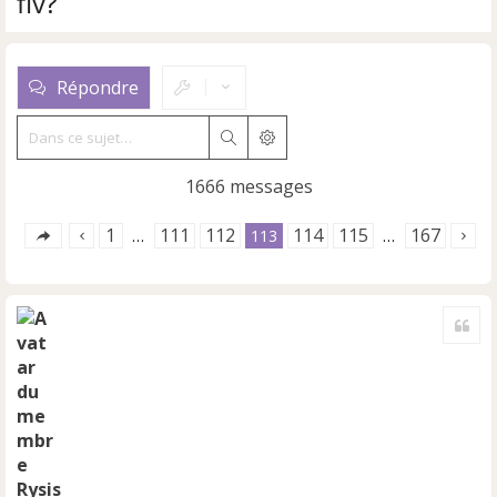
fiv?
Répondre
Rechercher
Recherche avancée
1666 messages
1
111
112
114
115
167
…
113
…
Cite
Rysis