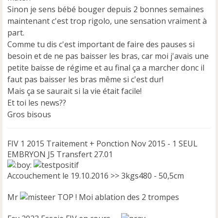
n
Sinon je sens bébé bouger depuis 2 bonnes semaines
l
u
maintenant c'est trop rigolo, une sensation vraiment à
part.
Comme tu dis c'est important de faire des pauses si
besoin et de ne pas baisser les bras, car moi j'avais une
petite baisse de régime et au final ça a marcher donc il
faut pas baisser les bras même si c'est dur!
Mais ça se saurait si la vie était facile!
Et toi les news??
Gros bisous
FIV 1 2015 Traitement + Ponction Nov 2015 - 1 SEUL
EMBRYON J5 Transfert 27.01
Accouchement le 19.10.2016 >> 3kgs480 - 50,5cm
Mr
TOP ! Moi ablation des 2 trompes