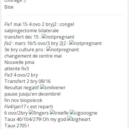
Bise
Fiv1
mai 15 4 ovo 2 bryj2 : congel
salpingectomie bilaterale
transfert dec 15 :
fiv2
: mars 16/5 ovo/3 bry 2J2 :
3e bry culture pro :
changement de centre mai
Nouvelle pma
attente fiv3
Fiv3
4 ovo/2 bry
Transfert 2 bry 08/16
Resultat negatif
pause jusqu'en decembre!
fin nov biopsie:ok
Fiv4
/jan17 c est reparti
6 ovo/2bry
Taux 40/104/279! Oh my god
Taux 2705 !