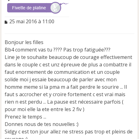
M
25 mai 2016 à 11:00
e
s
s
Bonjour les filles
a
Bb4 comment vas tu ???? Pas trop fatiguée???
g
e
Line je te souhaite beaucoup de courage effectivement
n
dans le couple c est unz épreuve de plus a combattre il
o
faut enormement de communication et un couple
n
solide moi j essaie beaucoup de parler avec mon
l
u
homme meme si la pma m a fait perdre le sourire ... Il
faut s accrocher et y croire fortement c est vrai mais
rien n est perdu ... La pause est nécessaire parfois (
pour moi elle la ete entre les 2 fiv )
Prenez le temps ...
Donnes nous de tes nouvelles :)
Sidgy c est ton jour allez ne stress pas trop et pleins de
courage :)