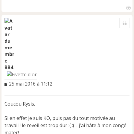
H
a
Cite
u
t
BB4
M
25 mai 2016 à 11:12
e
s
s
Coucou Rysis,
a
g
e
Si en effet je suis KO, puis pas du tout motivée au
n
travail ! le reveil est trop dur :( :( .. j'ai hâte à mon congé
o
mater!