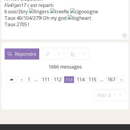
Fiv4
/jan17 c est reparti
6 ovo/2bry
Taux 40/104/279! Oh my god
Taux 2705 !
H
a
u
Répondre
t
1666 messages
1
111
112
114
115
167
…
113
…
Aller à