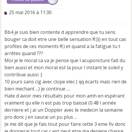
M
25 mai 2016 à 11:30
e
s
s
Bb4 je suis bien contente d apprendre que tu sens
a
bouger ca doit etre une belle sensation !!!:))) en tout cas
g
e
profites de ces moments !!!:) et quand a la fatigue tu t
n
arrêtes quand ???
o
Moi je le moral ca va je pense que l acuponcture fait du
n
bien aussi et mon moral est la pour l instant le soleil y
l
u
contribue aussi :)
10 jours sans cig avec clope elec ( qq écarts mais rien de
bien mechant ...) je continue ....
Hate d avoir mes résultats pour mon amh en espérant
vraiment qu elle n est pas trop baissé (0.48 l année
derniere et j ai un Doppler avec le medecin la semaine
pro donc j en saurai un pu plus ...
Je me dit que je fais tout pour faire cette 3 eme fiv donc
je donnerai tout car c est peut etre ma deniere chance