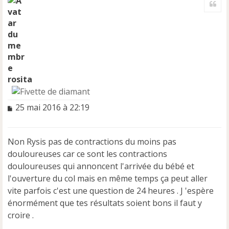
u
t
rosita
M
25 mai 2016 à 22:19
e
s
s
Non Rysis pas de contractions du moins pas
a
douloureuses car ce sont les contractions
g
e
douloureuses qui annoncent l'arrivée du bébé et
n
l'ouverture du col mais en même temps ça peut aller
o
vite parfois c'est une question de 24 heures . J 'espère
n
énormément que tes résultats soient bons il faut y
l
u
croire .