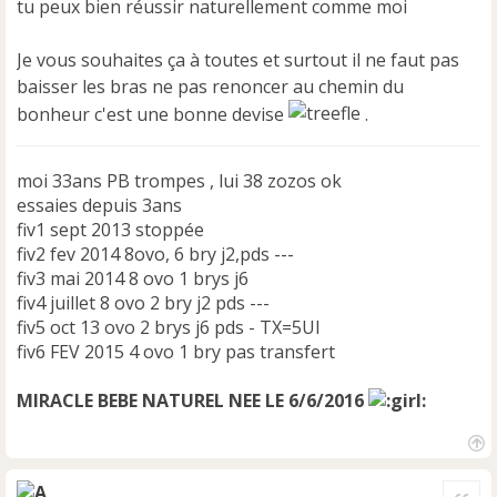
tu peux bien réussir naturellement comme moi
Je vous souhaites ça à toutes et surtout il ne faut pas
baisser les bras ne pas renoncer au chemin du
bonheur c'est une bonne devise
.
moi 33ans PB trompes , lui 38 zozos ok
essaies depuis 3ans
fiv1 sept 2013 stoppée
fiv2 fev 2014 8ovo, 6 bry j2,pds ---
fiv3 mai 2014 8 ovo 1 brys j6
fiv4 juillet 8 ovo 2 bry j2 pds ---
fiv5 oct 13 ovo 2 brys j6 pds - TX=5UI
fiv6 FEV 2015 4 ovo 1 bry pas transfert
MIRACLE BEBE NATUREL NEE LE 6/6/2016
H
a
Cite