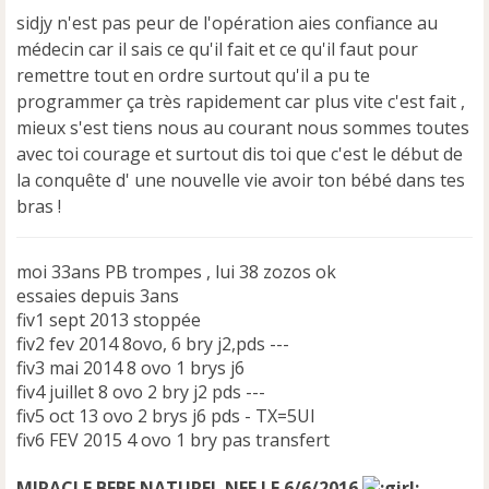
sidjy n'est pas peur de l'opération aies confiance au
médecin car il sais ce qu'il fait et ce qu'il faut pour
remettre tout en ordre surtout qu'il a pu te
programmer ça très rapidement car plus vite c'est fait ,
mieux s'est tiens nous au courant nous sommes toutes
avec toi courage et surtout dis toi que c'est le début de
la conquête d' une nouvelle vie avoir ton bébé dans tes
bras !
moi 33ans PB trompes , lui 38 zozos ok
essaies depuis 3ans
fiv1 sept 2013 stoppée
fiv2 fev 2014 8ovo, 6 bry j2,pds ---
fiv3 mai 2014 8 ovo 1 brys j6
fiv4 juillet 8 ovo 2 bry j2 pds ---
fiv5 oct 13 ovo 2 brys j6 pds - TX=5UI
fiv6 FEV 2015 4 ovo 1 bry pas transfert
MIRACLE BEBE NATUREL NEE LE 6/6/2016