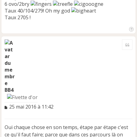
6 ovo/2bry
Taux 40/104/279! Oh my god
Taux 2705 !
H
a
Cite
u
t
BB4
M
25 mai 2016 à 11:42
e
s
s
Oui chaque chose en son temps, étape par étape c'est
a
ce qu'il faut faire; parce que dans ces parcours là on
g