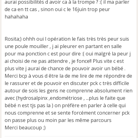
aurai possibilités d avoir ca à la trompe ? :( il ma parler
n
de ca en tt cas , sinon oui c le 16juin trop peur
l
u
hahahaha
Rosita;) ohhh oui l opération le fais très très peur suis
une poule mouiller , j ai pleurer en partant en salle
pour ma ponction c est pour dire :( oui malgré la peur j
ai choisi de ne pas attendre , je fonce!! Plus vite c est
plus vite j aurai de chance de pouvoir avoir un bébé .
Merci bcp à vous d être la de me lire de me répondre de
le rassurer et de pouvoir en discuter pck c très difficile
autour de sois les gens ne comprenne absolument rien
avec (hydrosalpinx ,endométriose , ...plus le faite que
bébé n est tjs pas la ) on préfère en parler à celle qui
nous comprenne et se sente forcément concerner pck
on passe plus ou moin par les même parcours
Merci beaucoup ;)