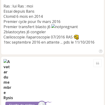
Ras : lui Ras : moi
Essai depuis 8ans
Clomid 6 mois en 2014
Premier cycle pour fiv mars 2016
Premier transfert blasto j6
2blastocytes j6 congeler
Cœlioscopie /laparoscopie 07/2016 RAS
1tec septembre 2016 en attente ... pds le 11/10/2016
H
a
Cite
u
t
Rysis