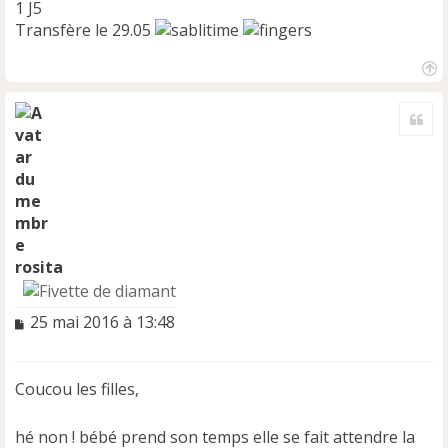
1 J5
Transfère le 29.05
H
a
Cite
u
t
rosita
M
25 mai 2016 à 13:48
e
s
s
Coucou les filles,
a
g
e
hé non ! bébé prend son temps elle se fait attendre la