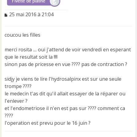
M
25 mai 2016 à 21:04
e
s
s
coucou les filles
a
g
e
merci rosita .... oui j'attend de voir vendredi en esperant
n
que le resultat soit la !!!!
o
sinon pas de pricesse en vue ???? pas de contraction ?
n
l
u
sidjy je viens te lire l'hydrosalpinx est sur une seule
trompe ????
le medecin t'as dit qu'il allait essayer de la réparer ou
l'enlever ?
et l'endometriose il n'en est pas sur ???? comment ca
????
l'operation est prevu pour le 16 juin ?