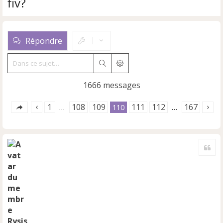
fiv?
Répondre
Rechercher
Recherche avancée
1666 messages
1
108
109
111
112
167
…
110
…
Cite
Rysis