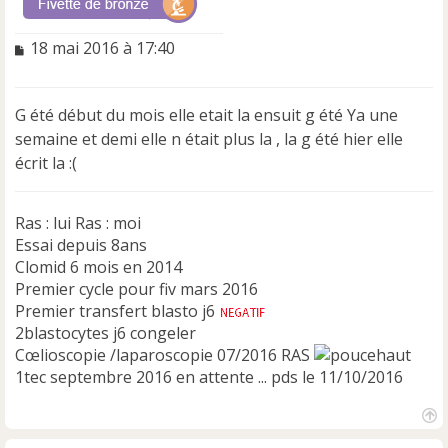
M
18 mai 2016 à 17:40
e
s
s
G été début du mois elle etait la ensuit g été Ya une
a
semaine et demi elle n était plus la , la g été hier elle
g
e
écrit la :(
n
o
n
Ras : lui Ras : moi
l
Essai depuis 8ans
u
Clomid 6 mois en 2014
Premier cycle pour fiv mars 2016
Premier transfert blasto j6
2blastocytes j6 congeler
Cœlioscopie /laparoscopie 07/2016 RAS
1tec septembre 2016 en attente ... pds le 11/10/2016
H