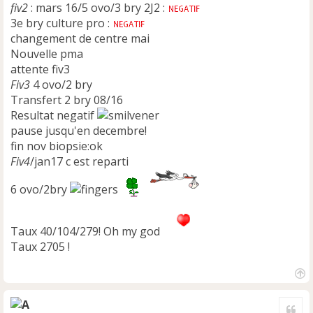
u
fiv2
: mars 16/5 ovo/3 bry 2J2 :
3e bry culture pro :
changement de centre mai
Nouvelle pma
attente fiv3
Fiv3
4 ovo/2 bry
Transfert 2 bry 08/16
Resultat negatif
pause jusqu'en decembre!
fin nov biopsie:ok
Fiv4
/jan17 c est reparti
6 ovo/2bry
Taux 40/104/279! Oh my god
Taux 2705 !
H
a
Cite
u