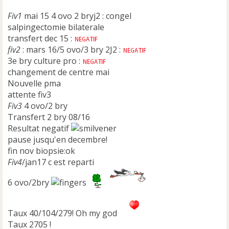
n
Fiv1
o
mai 15 4 ovo 2 bryj2 : congel
n
salpingectomie bilaterale
l
transfert dec 15 :
u
fiv2
: mars 16/5 ovo/3 bry 2J2 :
3e bry culture pro :
changement de centre mai
Nouvelle pma
attente fiv3
Fiv3
4 ovo/2 bry
Transfert 2 bry 08/16
Resultat negatif
pause jusqu'en decembre!
fin nov biopsie:ok
Fiv4
/jan17 c est reparti
6 ovo/2bry
Taux 40/104/279! Oh my god
Taux 2705 !