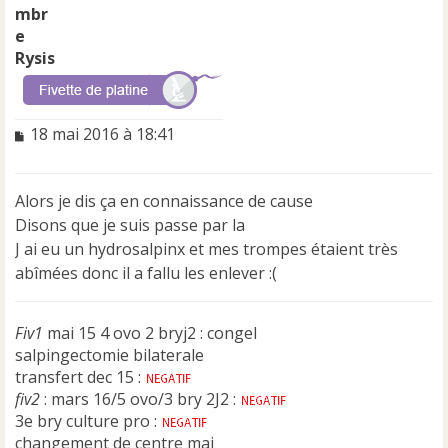
Rysis
M
18 mai 2016 à 18:41
e
s
s
Alors je dis ça en connaissance de cause
a
Disons que je suis passe par la
g
e
J ai eu un hydrosalpinx et mes trompes étaient très
n
abîmées donc il a fallu les enlever :(
o
n
l
Fiv1
mai 15 4 ovo 2 bryj2 : congel
u
salpingectomie bilaterale
transfert dec 15 :
fiv2
: mars 16/5 ovo/3 bry 2J2 :
3e bry culture pro :
changement de centre mai