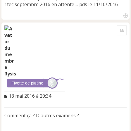
1tec septembre 2016 en attente ... pds le 11/10/2016
H
a
Cite
u
t
Rysis
M
18 mai 2016 à 20:34
e
s
s
Comment ça ? D autres examens ?
a
g
e