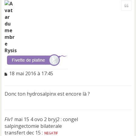
a
Cite
u
t
Rysis
M
18 mai 2016 à 17:45
e
s
s
Donc ton hydrosalpinx est encore là ?
a
g
e
n
Fiv1
o
mai 15 4 ovo 2 bryj2 : congel
n
salpingectomie bilaterale
l
transfert dec 15 :