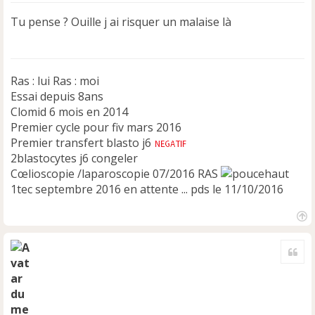
s
s
Tu pense ? Ouille j ai risquer un malaise là
a
g
e
n
Ras : lui Ras : moi
o
n
Essai depuis 8ans
l
Clomid 6 mois en 2014
u
Premier cycle pour fiv mars 2016
Premier transfert blasto j6
2blastocytes j6 congeler
Cœlioscopie /laparoscopie 07/2016 RAS
1tec septembre 2016 en attente ... pds le 11/10/2016
H
a
Cite
u
t