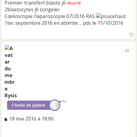
Premier transfert blasto j6
2blastocytes j6 congeler
Cœlioscopie /laparoscopie 07/2016 RAS
1tec septembre 2016 en attente ... pds le 11/10/2016
H
a
Cite
u
t
Rysis
M
18 mai 2016 à 18:00
e
s
s