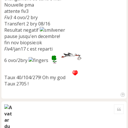
Nouvelle pma
attente fiv3
Fiv3
4 ovo/2 bry
Transfert 2 bry 08/16
Resultat negatif
pause jusqu'en decembre!
fin nov biopsie:ok
Fiv4
/jan17 c est reparti
6 ovo/2bry
Taux 40/104/279! Oh my god
Taux 2705 !
H
a
Cite
u
t