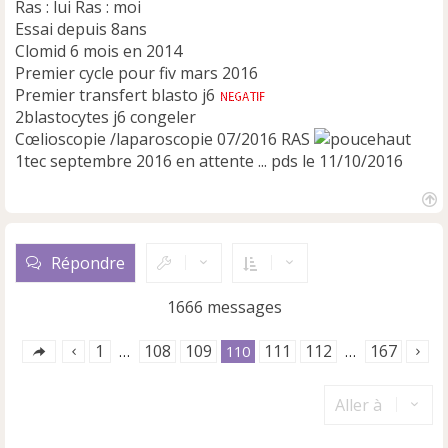
Ras : lui Ras : moi
o
n
Essai depuis 8ans
l
Clomid 6 mois en 2014
u
Premier cycle pour fiv mars 2016
Premier transfert blasto j6
2blastocytes j6 congeler
Cœlioscopie /laparoscopie 07/2016 RAS
1tec septembre 2016 en attente ... pds le 11/10/2016
H
a
u
Répondre
t
1666 messages
1
108
109
111
112
167
…
110
…
Aller à