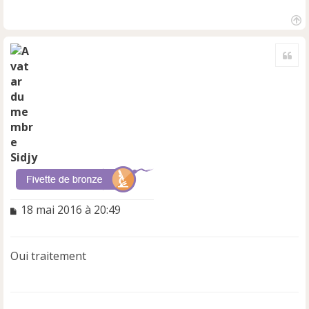
H
a
Cite
u
t
Sidjy
M
18 mai 2016 à 20:49
e
s
s
Oui traitement
a
g
e
n