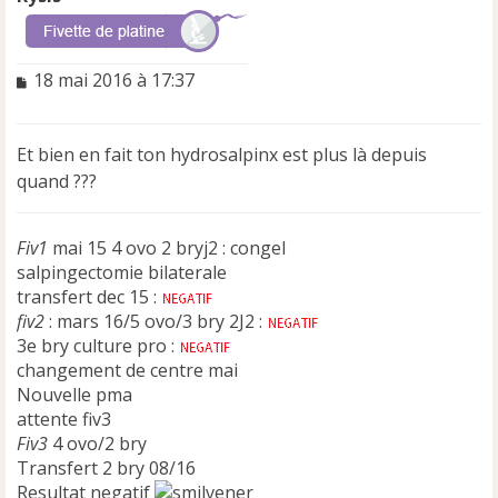
M
18 mai 2016 à 17:37
e
s
s
Et bien en fait ton hydrosalpinx est plus là depuis
a
quand ???
g
e
n
Fiv1
o
mai 15 4 ovo 2 bryj2 : congel
n
salpingectomie bilaterale
l
transfert dec 15 :
u
fiv2
: mars 16/5 ovo/3 bry 2J2 :
3e bry culture pro :
changement de centre mai
Nouvelle pma
attente fiv3
Fiv3
4 ovo/2 bry
Transfert 2 bry 08/16
Resultat negatif