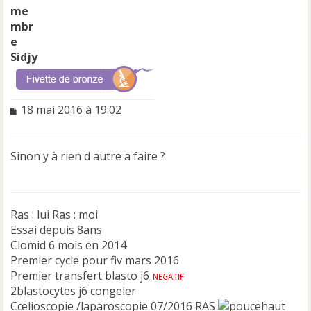
Sidjy
M
18 mai 2016 à 19:02
e
s
s
Sinon y à rien d autre a faire ?
a
g
e
n
Ras : lui Ras : moi
o
n
Essai depuis 8ans
l
Clomid 6 mois en 2014
u
Premier cycle pour fiv mars 2016
Premier transfert blasto j6
2blastocytes j6 congeler
Cœlioscopie /laparoscopie 07/2016 RAS