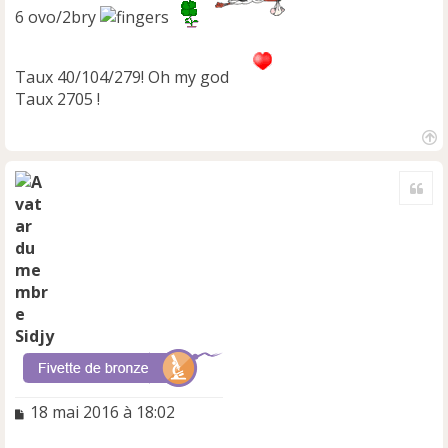
6 ovo/2bry
Taux 40/104/279! Oh my god
Taux 2705 !
H
a
Cite
u
t
Sidjy
M
18 mai 2016 à 18:02
e