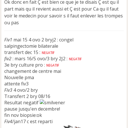
Ok donc en fait Ç est bien ce que je te disais Ç est qu il
a
part mais qu il revient aussi et Ç est pour Ca qu il faut
g
e
voir le medecin pour savoir s il faut enlever les trompes
n
ou pas
o
n
l
Fiv1
mai 15 4 ovo 2 bryj2 : congel
u
salpingectomie bilaterale
transfert dec 15 :
fiv2
: mars 16/5 ovo/3 bry 2J2 :
3e bry culture pro :
changement de centre mai
Nouvelle pma
attente fiv3
Fiv3
4 ovo/2 bry
Transfert 2 bry 08/16
Resultat negatif
pause jusqu'en decembre!
fin nov biopsie:ok
Fiv4
/jan17 c est reparti