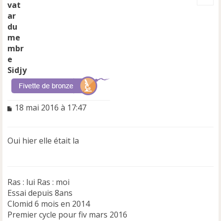
t
Sidjy
M
18 mai 2016 à 17:47
e
s
s
Oui hier elle était la
a
g
e
n
Ras : lui Ras : moi
o
n
Essai depuis 8ans
l
Clomid 6 mois en 2014
u
Premier cycle pour fiv mars 2016