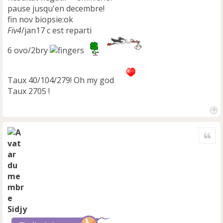
pause jusqu'en decembre!
fin nov biopsie:ok
Fiv4
/jan17 c est reparti
6 ovo/2bry
Taux 40/104/279! Oh my god
Taux 2705 !
H
a
Cite
u
t
Sidjy