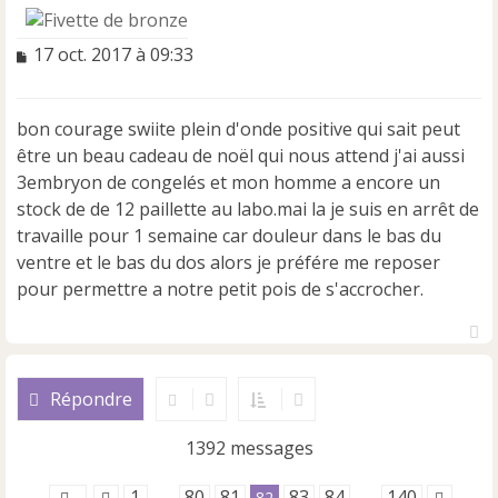
M
17 oct. 2017 à 09:33
e
s
s
bon courage swiite plein d'onde positive qui sait peut
a
être un beau cadeau de noël qui nous attend j'ai aussi
g
e
3embryon de congelés et mon homme a encore un
n
stock de de 12 paillette au labo.mai la je suis en arrêt de
o
travaille pour 1 semaine car douleur dans le bas du
n
ventre et le bas du dos alors je préfére me reposer
l
u
pour permettre a notre petit pois de s'accrocher.
H
a
u
Répondre
t
1392 messages
1
80
81
83
84
140
…
82
…