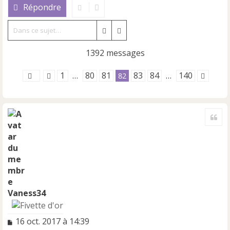
Répondre
Rechercher
Recherche avancée
1392 messages
1
80
81
83
84
140
…
82
…
Cite
Vaness34
M
16 oct. 2017 à 14:39