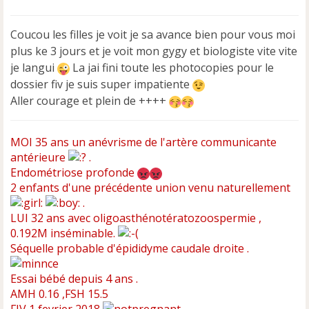
e
s
s
Coucou les filles je voit je sa avance bien pour vous moi
a
plus ke 3 jours et je voit mon gygy et biologiste vite vite
g
e
je langui
La jai fini toute les photocopies pour le
n
dossier fiv je suis super impatiente
o
Aller courage et plein de ++++
n
l
u
MOI 35 ans un anévrisme de l'artère communicante
antérieure
.
Endométriose profonde
2 enfants d'une précédente union venu naturellement
.
LUI 32 ans avec oligoasthénotératozoospermie ,
0.192M inséminable.
Séquelle probable d'épididyme caudale droite .
Essai bébé depuis 4 ans .
AMH 0.16 ,FSH 15.5