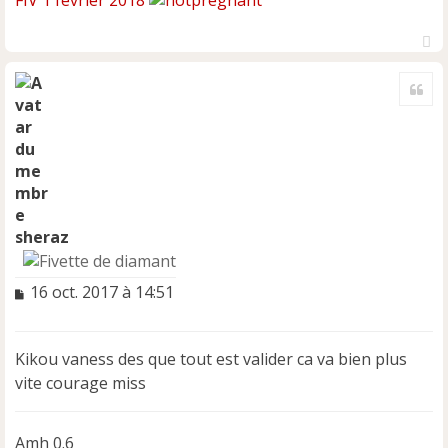
FIV 1 fevrier 2018
H
a
Cite
u
t
sheraz
M
16 oct. 2017 à 14:51
e
s
s
Kikou vaness des que tout est valider ca va bien plus
a
vite courage miss
g
e
n
Amh 0.6
o