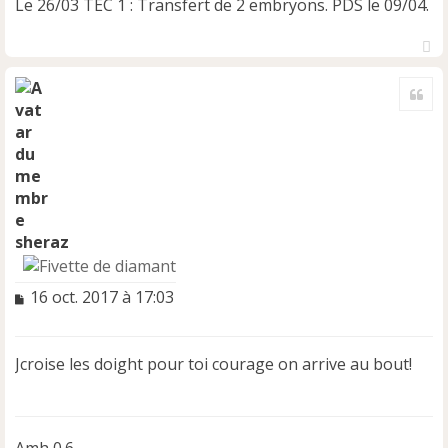
Le 26/03 TEC 1 : Transfert de 2 embryons. PDS le 09/04.
H
a
Cite
u
t
sheraz
M
16 oct. 2017 à 17:03
e
s
s
Jcroise les doight pour toi courage on arrive au bout!
a
g
e
n
Amh 0.6
o