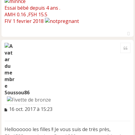
Essai bébé depuis 4 ans .
AMH 0.16 ,FSH 15.5
FIV 1 fevrier 2018
H
a
Cite
u
t
Soussou86
M
16 oct. 2017 à 15:23
e
s
s
Helloooooo les filles !! Je vous suis de très près,
a