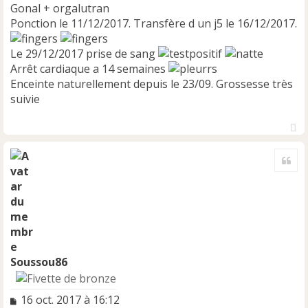
Gonal + orgalutran
Ponction le 11/12/2017. Transfère d un j5 le 16/12/2017.
Le 29/12/2017 prise de sang
Arrêt cardiaque a 14 semaines
Enceinte naturellement depuis le 23/09. Grossesse très
suivie
H
a
Cite
u
t
Soussou86
M
16 oct. 2017 à 16:12