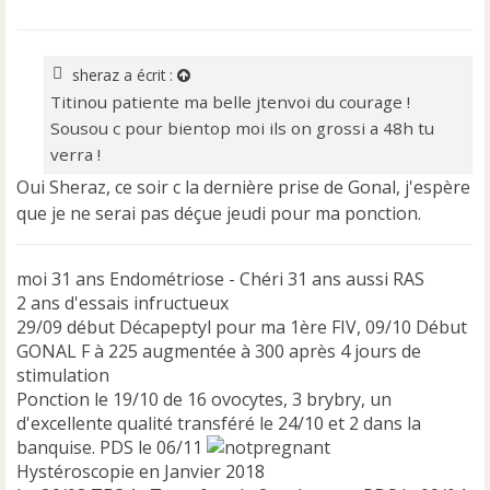
e
s
s
a
sheraz
a écrit :
g
Titinou patiente ma belle jtenvoi du courage !
e
Sousou c pour bientop moi ils on grossi a 48h tu
n
o
verra !
n
Oui Sheraz, ce soir c la dernière prise de Gonal, j'espère
l
que je ne serai pas déçue jeudi pour ma ponction.
u
moi 31 ans Endométriose - Chéri 31 ans aussi RAS
2 ans d'essais infructueux
29/09 début Décapeptyl pour ma 1ère FIV, 09/10 Début
GONAL F à 225 augmentée à 300 après 4 jours de
stimulation
Ponction le 19/10 de 16 ovocytes, 3 brybry, un
d'excellente qualité transféré le 24/10 et 2 dans la
banquise. PDS le 06/11
Hystéroscopie en Janvier 2018