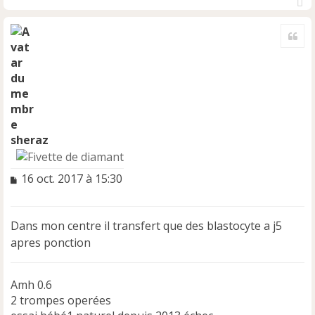
H
a
Cite
u
t
sheraz
M
16 oct. 2017 à 15:30
e
s
s
Dans mon centre il transfert que des blastocyte a j5
a
apres ponction
g
e
n
Amh 0.6
o
n
2 trompes operées
l