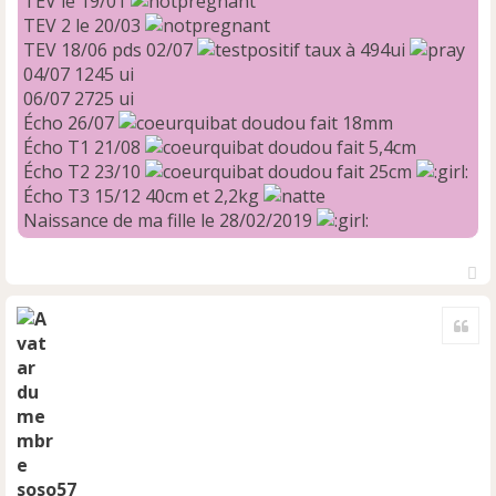
TEV le 19/01
TEV 2 le 20/03
TEV 18/06 pds 02/07
taux à 494ui
04/07 1245 ui
06/07 2725 ui
Écho 26/07
doudou fait 18mm
Écho T1 21/08
doudou fait 5,4cm
Écho T2 23/10
doudou fait 25cm
Écho T3 15/12 40cm et 2,2kg
Naissance de ma fille le 28/02/2019
H
a
Cite
u
t
soso57