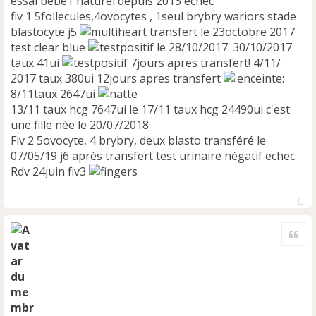
essai bébé1 naturel depuis 2013 échec
u
fiv 1 5follecules,4ovocytes , 1seul brybry wariors stade
blastocyte j5
transfert le 23octobre 2017
test clear blue
le 28/10/2017. 30/10/2017
taux 41ui
7jours apres transfert! 4/11/
2017 taux 380ui 12jours apres transfert
8/11taux 2647ui
13/11 taux hcg 7647ui le 17/11 taux hcg 24490ui c'est
une fille née le 20/07/2018
Fiv 2 5ovocyte, 4 brybry, deux blasto transféré le
07/05/19 j6 après transfert test urinaire négatif echec
Rdv 24juin fiv3
H
a
Cite
u
t