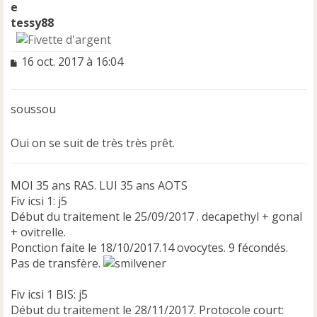
tessy88
M
16 oct. 2017 à 16:04
e
s
s
soussou
a
g
e
Oui on se suit de très très prêt.
n
o
n
MOI 35 ans RAS. LUI 35 ans AOTS
l
Fiv icsi 1: j5
u
Début du traitement le 25/09/2017 . decapethyl + gonal
+ ovitrelle.
Ponction faite le 18/10/2017.14 ovocytes. 9 fécondés.
Pas de transfère.
Fiv icsi 1 BIS: j5
Début du traitement le 28/11/2017. Protocole court: