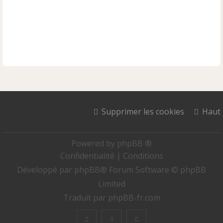
Supprimer les cookies
Haut
Powered by
phpBB ®
Confidentialité
|
Conditions
Développé par
phpBB
® Forum Software © phpBB
Limited
Traduit par
phpBB-fr.com