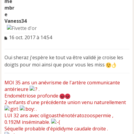
Vaness34
M
16 oct. 2017 à 14:54
e
s
s
Oui sheraz j'espère ke tout va être validé je croise les
a
doigts pour moi ainsi que pour vous les miss
g
e
n
MOI 35 ans un anévrisme de l'artère communicante
o
n
antérieure
.
l
Endométriose profonde
u
2 enfants d'une précédente union venu naturellement
.
LUI 32 ans avec oligoasthénotératozoospermie ,
0.192M inséminable.
Séquelle probable d'épididyme caudale droite .