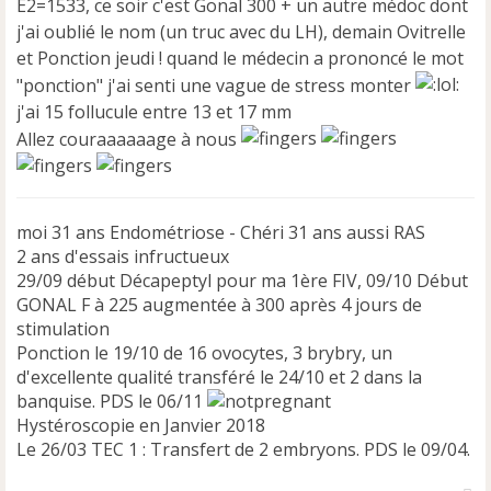
E2=1533, ce soir c'est Gonal 300 + un autre médoc dont
g
e
j'ai oublié le nom (un truc avec du LH), demain Ovitrelle
n
et Ponction jeudi ! quand le médecin a prononcé le mot
o
"ponction" j'ai senti une vague de stress monter
n
j'ai 15 follucule entre 13 et 17 mm
l
u
Allez couraaaaaage à nous
moi 31 ans Endométriose - Chéri 31 ans aussi RAS
2 ans d'essais infructueux
29/09 début Décapeptyl pour ma 1ère FIV, 09/10 Début
GONAL F à 225 augmentée à 300 après 4 jours de
stimulation
Ponction le 19/10 de 16 ovocytes, 3 brybry, un
d'excellente qualité transféré le 24/10 et 2 dans la
banquise. PDS le 06/11
Hystéroscopie en Janvier 2018
Le 26/03 TEC 1 : Transfert de 2 embryons. PDS le 09/04.