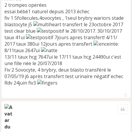
n
2 trompes operées
l
essai bébé1 naturel depuis 2013 échec
u
fiv 1 5follecules,4ovocytes , 1seul brybry wariors stade
blastocyte j5
transfert le 23octobre 2017
test clear blue
le 28/10/2017. 30/10/2017
taux 41ui
7jours apres transfert! 4/11/
2017 taux 380ui 12jours apres transfert
8/11taux 2647ui
13/11 taux hcg 7647ui le 17/11 taux hcg 24490ui c'est
une fille née le 20/07/2018
Fiv 2 5ovocyte, 4 brybry, deux blasto transféré le
07/05/19 j6 après transfert test urinaire négatif echec
Rdv 24juin fiv3
H
a
Cite
u
t