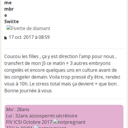
Swiite
M
17 oct. 2017 à 08:59
e
s
s
Coucou les filles , ça y est direction l'amp pour nous ,
a
transfert de mon j5 ce matin + 3 autres embryons
g
e
congelés et encore quelques uns en culture avant de
n
les congeler demain. Voila trop pressé d'y être, rendez
o
vous à 10h. Le stress total mais ça devient + que bon .
n
Bonne journée à vous
l
u
Moi
: 28ans
Lui
: 32ans azoospermi sécrétoire
FIV ICSI Octobre 2017