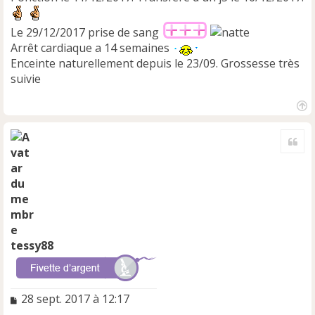
Le 29/12/2017 prise de sang
Arrêt cardiaque a 14 semaines
Enceinte naturellement depuis le 23/09. Grossesse très
suivie
H
a
Cite
u
t
tessy88
M
28 sept. 2017 à 12:17
e