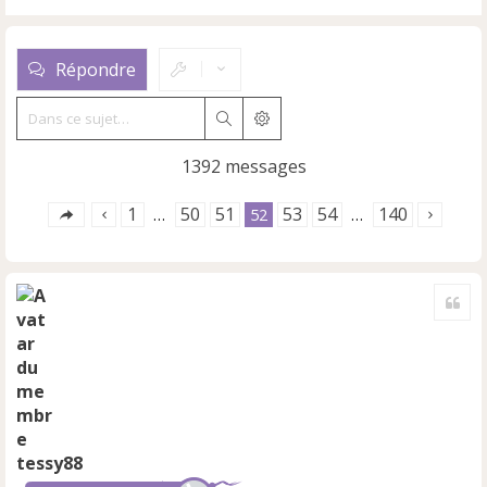
Répondre
Rechercher
Recherche avancée
1392 messages
1
50
51
53
54
140
…
52
…
Cite
tessy88