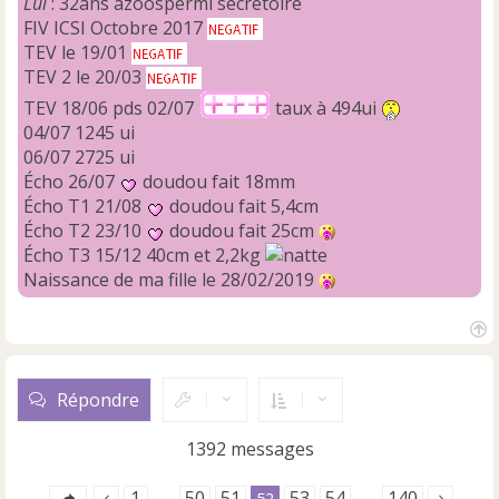
Lui
: 32ans azoospermi sécrétoire
u
FIV ICSI Octobre 2017
TEV le 19/01
TEV 2 le 20/03
TEV 18/06 pds 02/07
taux à 494ui
04/07 1245 ui
06/07 2725 ui
Écho 26/07
doudou fait 18mm
Écho T1 21/08
doudou fait 5,4cm
Écho T2 23/10
doudou fait 25cm
Écho T3 15/12 40cm et 2,2kg
Naissance de ma fille le 28/02/2019
H
a
u
Répondre
t
1392 messages
1
50
51
53
54
140
…
52
…