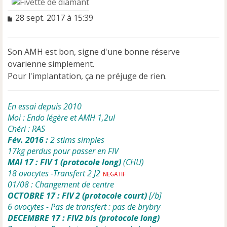
M
28 sept. 2017 à 15:39
e
s
s
Son AMH est bon, signe d'une bonne réserve
a
ovarienne simplement.
g
e
Pour l'implantation, ça ne préjuge de rien.
n
o
n
En essai depuis 2010
l
Moi : Endo légère et AMH 1,2ul
u
Chéri : RAS
Fév. 2016 :
2 stims simples
17kg perdus pour passer en FIV
MAI 17 : FIV 1 (protocole long)
(CHU)
18 ovocytes -Transfert 2 J2
01/08 : Changement de centre
OCTOBRE 17 : FIV 2 (protocole court)
[/b]
6 ovocytes - Pas de transfert : pas de brybry
DECEMBRE 17 : FIV2 bis (protocole long)