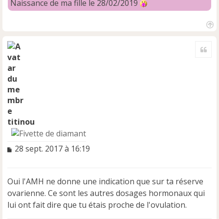
Naissance de ma fille le 28/02/2019
H
a
Cite
u
t
titinou
M
28 sept. 2017 à 16:19
e
s
s
Oui l'AMH ne donne une indication que sur ta réserve
a
ovarienne. Ce sont les autres dosages hormonaux qui
g
e
lui ont fait dire que tu étais proche de l'ovulation.
n