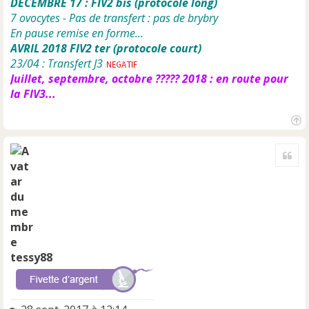
DECEMBRE 17 : FIV2 bis (protocole long)
7 ovocytes - Pas de transfert : pas de brybry
En pause remise en forme...
AVRIL 2018 FIV2 ter (protocole court)
23/04 : Transfert J3
Juillet, septembre, octobre ????? 2018 : en route pour
la FIV3...
H
a
Cite
u
t
tessy88
M