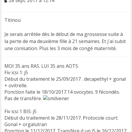
28 sept. 2017 à 12:14
e
s
s
Titinou
a
g
e
Je serais arrêtée dès le début de ma grossesse suite à
n
la perte de ma deuxième fille à 21 semaines. Et j'ai subit
o
une conisation. Plus les 3 mois de congé maternité.
n
l
u
MOI 35 ans RAS. LUI 35 ans AOTS
Fiv icsi 1: j5
Début du traitement le 25/09/2017 . decapethyl + gonal
+ ovitrelle.
Ponction faite le 18/10/2017.14 ovocytes. 9 fécondés.
Pas de transfère.
Fiv icsi 1 BIS: j5
Début du traitement le 28/11/2017. Protocole court:
Gonal + orgalutran
Ponction le 11/12/2017. Transfère d un j5 le 16/12/2017.