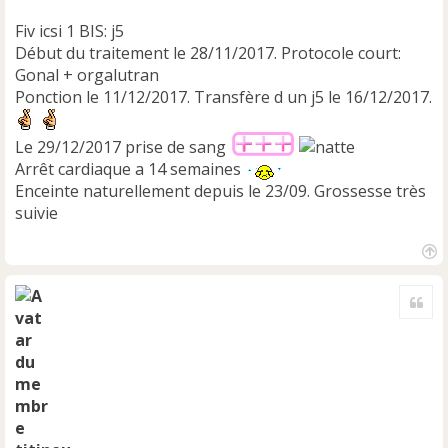
Fiv icsi 1 BIS: j5
Début du traitement le 28/11/2017. Protocole court:
Gonal + orgalutran
Ponction le 11/12/2017. Transfère d un j5 le 16/12/2017.
Le 29/12/2017 prise de sang
Arrêt cardiaque a 14 semaines
Enceinte naturellement depuis le 23/09. Grossesse très
suivie
H
a
Cite
u
t