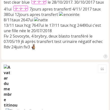
test clear blue
le 28/10/2017. 30/10/2017 taux
41ui
7jours apres transfert! 4/11/ 2017 taux
380ui 12jours apres transfert
8/11taux 2647ui
13/11 taux hcg 7647ui le 17/11 taux hcg 24490ui c'est
une fille née le 20/07/2018
Fiv 2 5ovocyte, 4 brybry, deux blasto transféré le
07/05/19 j6 après transfert test urinaire négatif echec
Rdv 24juin fiv3
H
a
Cite
u
t
titinou