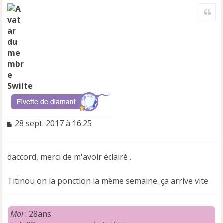
a
Cite
u
t
Swiite
M
28 sept. 2017 à 16:25
e
s
s
daccord, merci de m'avoir éclairé .
a
g
e
Titinou on la ponction la même semaine. ça arrive vite
n
o
n
Moi
: 28ans
l