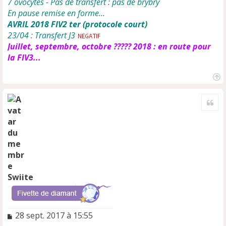
7 ovocytes - Pas de transfert : pas de brybry
En pause remise en forme...
AVRIL 2018 FIV2 ter (protocole court)
23/04 : Transfert J3
Juillet, septembre, octobre ????? 2018 : en route pour
la FIV3...
H
a
Cite
u
t
Swiite
M
28 sept. 2017 à 15:55
e