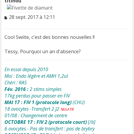
titinou
M
28 sept. 2017 à 12:11
e
s
s
Cool Swiite, c'est des bonnes nouvelles !!
a
g
e
Tessy, Pourquoi un an d'absence?
n
o
n
En essai depuis 2010
l
Moi : Endo légère et AMH 1,2ul
u
Chéri : RAS
Fév. 2016 :
2 stims simples
17kg perdus pour passer en FIV
MAI 17 : FIV 1 (protocole long)
(CHU)
18 ovocytes -Transfert 2 J2
01/08 : Changement de centre
OCTOBRE 17 : FIV 2 (protocole court)
[/b]
6 ovocytes - Pas de transfert : pas de brybry