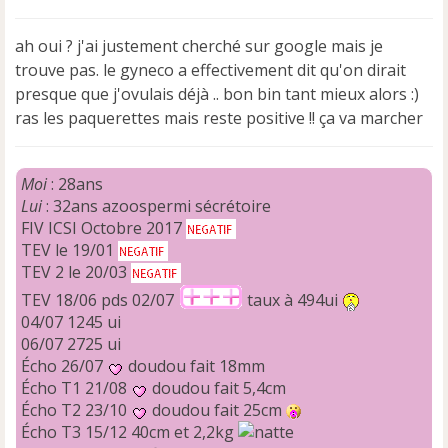
s
s
ah oui ? j'ai justement cherché sur google mais je
a
trouve pas. le gyneco a effectivement dit qu'on dirait
g
e
presque que j'ovulais déjà .. bon bin tant mieux alors :)
n
ras les paquerettes mais reste positive !! ça va marcher
o
n
l
Moi
: 28ans
u
Lui
: 32ans azoospermi sécrétoire
FIV ICSI Octobre 2017
TEV le 19/01
TEV 2 le 20/03
TEV 18/06 pds 02/07
taux à 494ui
04/07 1245 ui
06/07 2725 ui
Écho 26/07
doudou fait 18mm
Écho T1 21/08
doudou fait 5,4cm
Écho T2 23/10
doudou fait 25cm
Écho T3 15/12 40cm et 2,2kg