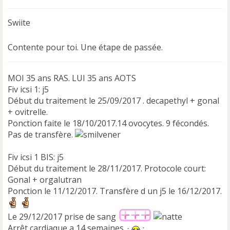
s
s
Swiite
a
g
e
Contente pour toi. Une étape de passée.
n
o
n
MOI 35 ans RAS. LUI 35 ans AOTS
l
Fiv icsi 1: j5
u
Début du traitement le 25/09/2017 . decapethyl + gonal
+ ovitrelle.
Ponction faite le 18/10/2017.14 ovocytes. 9 fécondés.
Pas de transfère.
Fiv icsi 1 BIS: j5
Début du traitement le 28/11/2017. Protocole court:
Gonal + orgalutran
Ponction le 11/12/2017. Transfère d un j5 le 16/12/2017.
Le 29/12/2017 prise de sang
Arrêt cardiaque a 14 semaines