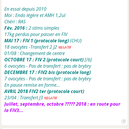
o
n
En essai depuis 2010
l
Moi : Endo légère et AMH 1,2ul
u
Chéri : RAS
Fév. 2016 :
2 stims simples
17kg perdus pour passer en FIV
MAI 17 : FIV 1 (protocole long)
(CHU)
18 ovocytes -Transfert 2 J2
01/08 : Changement de centre
OCTOBRE 17 : FIV 2 (protocole court)
[/b]
6 ovocytes - Pas de transfert : pas de brybry
DECEMBRE 17 : FIV2 bis (protocole long)
7 ovocytes - Pas de transfert : pas de brybry
En pause remise en forme...
AVRIL 2018 FIV2 ter (protocole court)
23/04 : Transfert J3
Juillet, septembre, octobre ????? 2018 : en route pour
la FIV3...
H