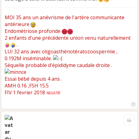
e
n
MOI 35 ans un anévrisme de l'artère communicante
o
n
antérieure
.
l
Endométriose profonde
u
2 enfants d'une précédente union venu naturellement
.
LUI 32 ans avec oligoasthénotératozoospermie ,
0.192M inséminable.
Séquelle probable d'épididyme caudale droite .
Essai bébé depuis 4 ans .
AMH 0.16 ,FSH 15.5
FIV 1 fevrier 2018
H
a
Cite
u
t