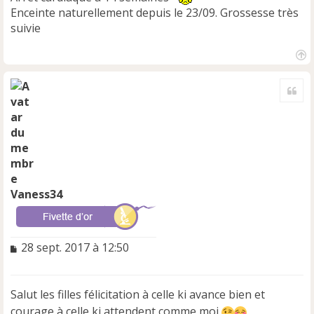
Enceinte naturellement depuis le 23/09. Grossesse très
suivie
H
a
Cite
u
t
Vaness34
M
28 sept. 2017 à 12:50
e
s
s
Salut les filles félicitation à celle ki avance bien et
a
courage à celle ki attendent comme moi
g