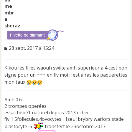
sheraz
M
28 sept. 2017 à 15:24
e
s
s
Kikou les filles waouh swiite amh superieur a 4 cest bon
a
signe pour un +++ en fiv moi il est a ras les paquerettes
g
e
mon taux
n
o
n
Amh 0.6
l
2 trompes operées
u
essai bébé1 naturel depuis 2013 échec
fiv 1 5follecules,4ovocytes , 1seul brybry wariors stade
blastocyte j5
transfert le 23octobre 2017