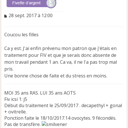
M
28 sept. 2017 à 12:00
e
s
s
Coucou les filles
a
g
e
Ca y est. J'ai enfin prévenu mon patron que j'étais en
n
traitement pour FIV et que je serais donc absente de
o
mon travail pendant 1 an. Ca va, il ne l'a pas trop mal
n
pris.
l
u
Une bonne chose de faite et du stress en moins.
MOI 35 ans RAS. LUI 35 ans AOTS
Fiv icsi 1: j5
Début du traitement le 25/09/2017 . decapethyl + gonal
+ ovitrelle.
Ponction faite le 18/10/2017.14 ovocytes. 9 fécondés.
Pas de transfère.