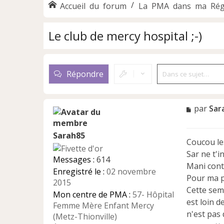
Accueil du forum
La PMA dans ma Rég
Le club de mercy hospital ;-)
Répondre
M
par
Sar
e
s
Sarah85
s
Coucou les
a
Sar ne t'i
g
Messages :
614
e
Mani cont
Enregistré le :
02 novembre
n
Pour ma pa
2015
o
Cette sem
n
Mon centre de PMA :
57- Hôpital
est loin 
l
Femme Mère Enfant Mercy
u
n'est pas 
(Metz-Thionville)