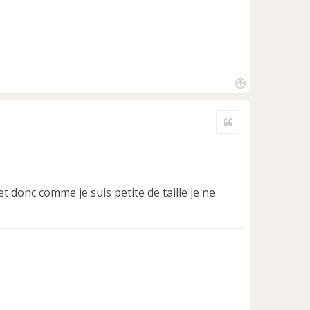
H
a
Citer
u
t
 donc comme je suis petite de taille je ne