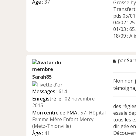
Âge :
37
Grosse hy
Transfert 
pds 05/01 
04/02 : 2
01/03 : 6
18/09 : Ali
M
par
Sar
e
s
Sarah85
s
Non non je
a
témoignag
g
Messages :
614
e
Enregistré le :
02 novembre
n
2015
des règle
o
n
Mon centre de PMA :
57- Hôpital
essaie dep
l
Femme Mère Enfant Mercy
tous les 
u
(Metz-Thionville)
dirigée e
Découvert
Âge :
41