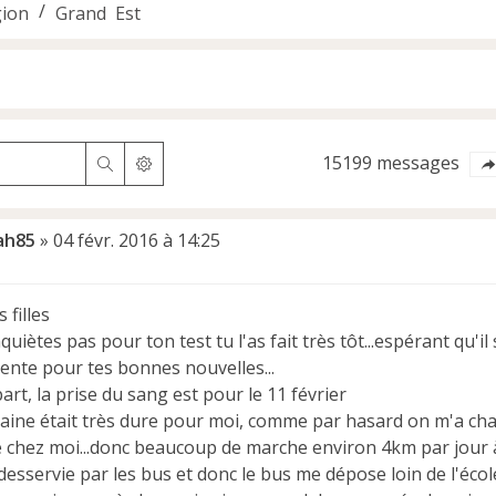
ion
Grand Est
15199 messages
Rechercher
Recherche avancée
ah85
»
04 févr. 2016 à 14:25
 filles
nquiètes pas pour ton test tu l'as fait très tôt...espérant qu'il 
ente pour tes bonnes nouvelles...
rt, la prise du sang est pour le 11 février
aine était très dure pour moi, comme par hasard on m'a chan
de chez moi...donc beaucoup de marche environ 4km par jour à
desservie par les bus et donc le bus me dépose loin de l'éco