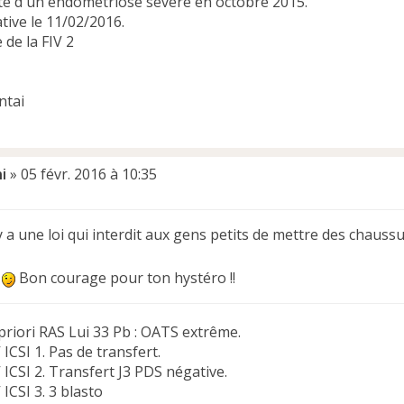
e d'un endométriose sévère en octobre 2015.
tive le 11/02/2016.
 de la FIV 2
i
»
05 févr. 2016 à 10:35
y a une loi qui interdit aux gens petits de mettre des chauss
a
Bon courage pour ton hystéro !!
priori RAS Lui 33 Pb : OATS extrême.
V ICSI 1. Pas de transfert.
V ICSI 2. Transfert J3 PDS négative.
 ICSI 3. 3 blasto