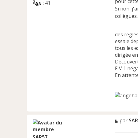
pour cett
Âge :
41
Si non, j'
collègues.
des règle
essaie dep
tous les 
dirigée e
Découvert
FIV 1 néga
En attente
M
par
SAR
e
s
SAR57
s