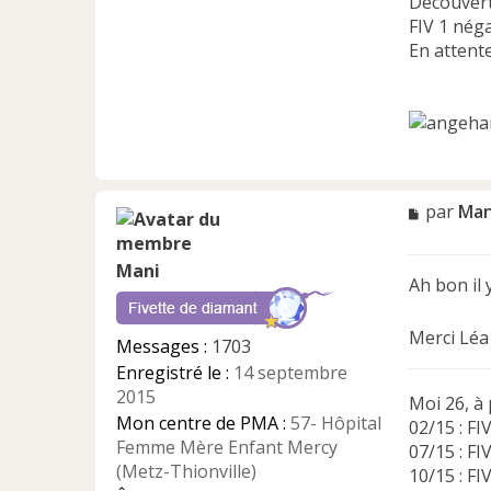
Découvert
FIV 1 néga
En attente
M
par
Man
e
s
Mani
s
Ah bon il 
a
g
e
Merci Lé
Messages :
1703
n
Enregistré le :
14 septembre
o
2015
n
Moi 26, à 
l
Mon centre de PMA :
57- Hôpital
02/15 : FI
u
Femme Mère Enfant Mercy
07/15 : FI
(Metz-Thionville)
10/15 : FIV