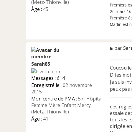
u
(Metz-Thionville)
Premiers e
Âge :
45
26 mars 16 :
Première é
Martin est 
M
par
Sar
e
s
Sarah85
s
Coucou les
a
Dites moi
g
Messages :
614
e
Je suis in
Enregistré le :
02 novembre
n
peux pas 
2015
o
n
Mon centre de PMA :
57- Hôpital
l
Femme Mère Enfant Mercy
des règle
u
(Metz-Thionville)
essaie dep
Âge :
41
tous les 
dirigée e