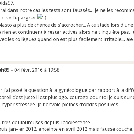
ida57,
vrai dans notre cas les tests sont faussés.... je ne les recom
ant se l'épargner
asto a plus de chance de s'accrocher... A ce stade lors d'u
rien et continuent à rester actives alors ne t'inquiète pas...
ec les collègues quand on est plus facilement irritable.... aïe..
ah85
»
04 févr. 2016 à 19:58
r j'ai posé la question à la gynécologue par rapport à la dif
pareil c'est juste il est plus âgé...courage pour toi je suis su
 hyper stressée...je t'envoie pleines d'ondes positives
s très douloureuses depuis l'adolescence
uis janvier 2012, enceinte en avril 2012 mais fausse couche.