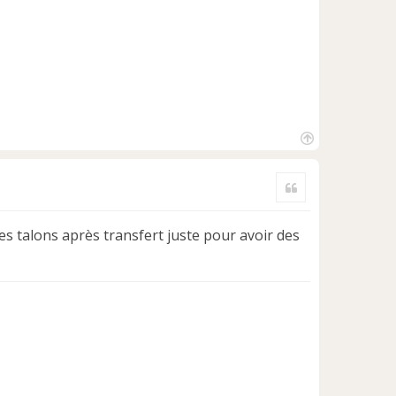
H
a
Citer
u
t
des talons après transfert juste pour avoir des