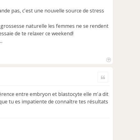
mande pas, c'est une nouvelle source de stress
ne grossesse naturelle les femmes ne se rendent
 essaie de te relaxer ce weekend!
..
H
a
Citer
u
t
férence entre embryon et blastocyte elle m'a dit
r que tu es impatiente de connaître tes résultats