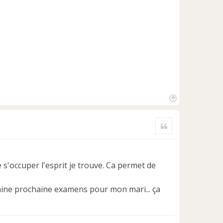
H
a
Citer
u
t
s'occuper l'esprit je trouve. Ca permet de
emaine prochaine examens pour mon mari... ça