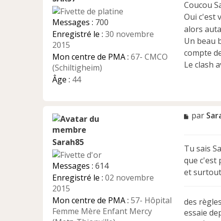
Coucou Sa
a
Oui c'est 
g
Messages :
700
e
alors aut
Enregistré le :
30 novembre
n
Un beau bl
2015
o
compte de 
n
Mon centre de PMA :
67- CMCO
Le clash av
l
(Schiltigheim)
u
Âge :
44
M
par
Sar
e
s
Sarah85
s
Tu sais Sa
a
que c'est 
g
Messages :
614
e
et surtout
Enregistré le :
02 novembre
n
2015
o
n
Mon centre de PMA :
57- Hôpital
des règle
l
Femme Mère Enfant Mercy
essaie dep
u