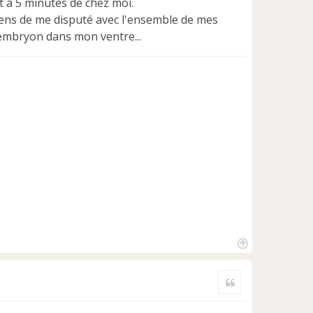
t á 5 minutes de chez moi.
viens de me disputé avec l'ensemble de mes
n embryon dans mon ventre...
H
a
Citer
u
t