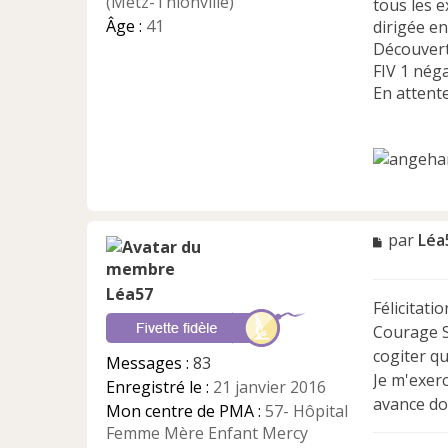
(Metz-Thionville)
tous les 
Âge :
41
dirigée e
Découvert
FIV 1 néga
En attente
M
par
Léa
e
s
Léa57
s
Félicitat
a
Courage Sa
g
e
cogiter q
Messages :
83
n
Je m'exerc
Enregistré le :
21 janvier 2016
o
avance d
n
Mon centre de PMA :
57- Hôpital
l
Femme Mère Enfant Mercy