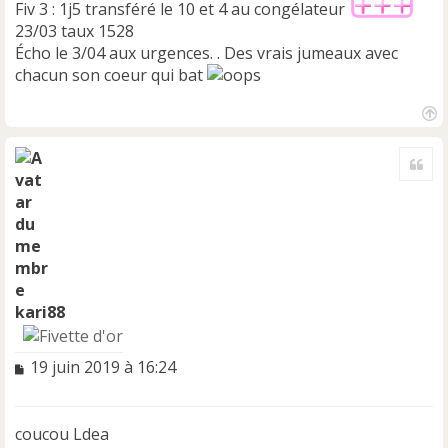
Fiv 3 : 1j5 transféré le 10 et 4 au congélateur
23/03 taux 1528
Écho le 3/04 aux urgences. . Des vrais jumeaux avec
chacun son coeur qui bat
H
a
Cite
u
t
kari88
M
19 juin 2019 à 16:24
e
s
s
coucou Ldea
a