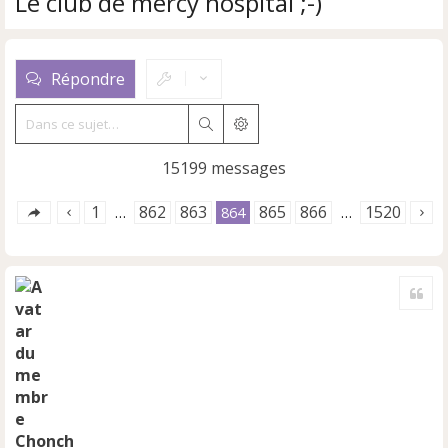
Le club de mercy hospital ;-)
Répondre
Rechercher
Recherche avancée
15199 messages
1
862
863
865
866
1520
…
864
…
Cite
Chonch