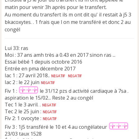
n
matin pour venir 3h après pour le transfert.
o
Au moment du transfert ils m ont dit qu' il restait à j5 3
n
bkacoxytes. . 1 frais que l on me transféré et donc 2 au
l
u
congél
Lui 33: ras
Moi : 37 ans amh très a 0.43 en 2017 sinon ras ...
Essai bébé 1 depuis octobre 2016
Entrée en pma décembre 2017
Iac 1 : 27 avril 2018..
Iac 2 : le 22 juin
Fiv 1 :
le 31/12 pzs d activité cardiaque à 7sa .
aspiration le 15/02... Reste 2 au congél
Tec 1 le 3 avril. .
Tec 2 le 25 juin :
Fiv 2: 1 ovocyte :
Fiv 3 : 1j5 transféré le 10 et 4 au congélateur
23/03 taux 1528