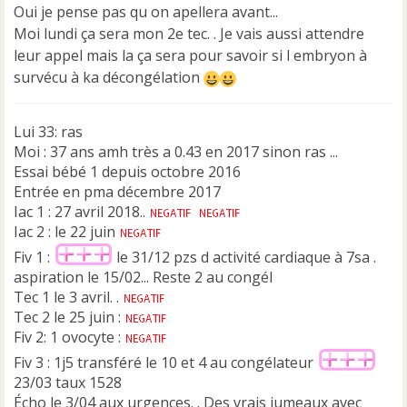
s
Oui je pense pas qu on apellera avant...
a
Moi lundi ça sera mon 2e tec. . Je vais aussi attendre
g
e
leur appel mais la ça sera pour savoir si l embryon à
n
survécu à ka décongélation
o
n
l
Lui 33: ras
u
Moi : 37 ans amh très a 0.43 en 2017 sinon ras ...
Essai bébé 1 depuis octobre 2016
Entrée en pma décembre 2017
Iac 1 : 27 avril 2018..
Iac 2 : le 22 juin
Fiv 1 :
le 31/12 pzs d activité cardiaque à 7sa .
aspiration le 15/02... Reste 2 au congél
Tec 1 le 3 avril. .
Tec 2 le 25 juin :
Fiv 2: 1 ovocyte :
Fiv 3 : 1j5 transféré le 10 et 4 au congélateur
23/03 taux 1528
Écho le 3/04 aux urgences. . Des vrais jumeaux avec