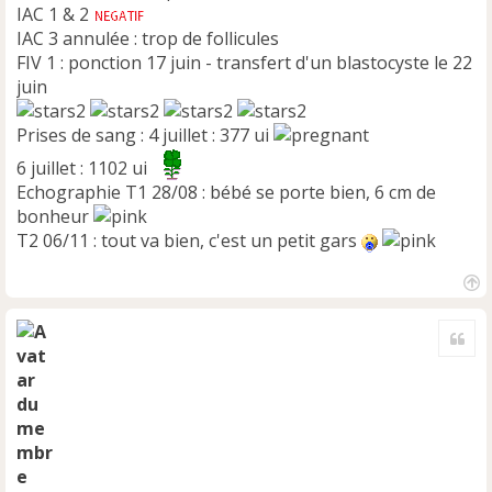
IAC 1 & 2
IAC 3 annulée : trop de follicules
FIV 1 : ponction 17 juin - transfert d'un blastocyste le 22
juin
Prises de sang : 4 juillet : 377 ui
6 juillet : 1102 ui
Echographie T1 28/08 : bébé se porte bien, 6 cm de
bonheur
T2 06/11 : tout va bien, c'est un petit gars
H
a
Cite
u
t