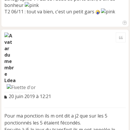
bonheur
T2 06/11 : tout va bien, c'est un petit gars
H
a
Cite
u
t
Ldea
M
20 juin 2019 à 12:21
e
s
s
Pour ma ponction ils m ont dit a j2 que sur les 5
a
ponctionnés les 5 étaient fécondés.
g
e
Ensuite à j5 le jour du transfert ils m ont appelée le