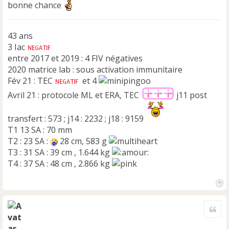
bonne chance
g
e
n
43 ans
o
n
3 Iac
l
entre 2017 et 2019 : 4 FIV négatives
u
2020 matrice lab : sous activation immunitaire
Fév 21 : TEC
et 4
Avril 21 : protocole ML et ERA, TEC
j11 post
transfert : 573 ; j14 : 2232 ; j18 : 9159
T1 13 SA : 70 mm
T2 : 23 SA :
28 cm, 583 g
T3 : 31 SA : 39 cm , 1.644 kg
T4 : 37 SA : 48 cm , 2.866 kg
H
a
Cite
u
t