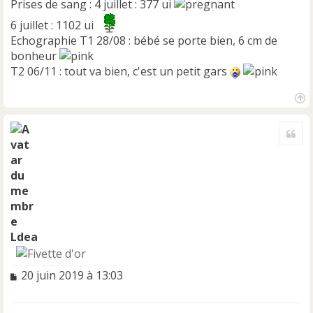
Prises de sang : 4 juillet : 377 ui
6 juillet : 1102 ui
Echographie T1 28/08 : bébé se porte bien, 6 cm de
bonheur
T2 06/11 : tout va bien, c'est un petit gars
H
a
Cite
u
t
Ldea
M
20 juin 2019 à 13:03
e
s