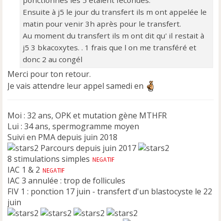
n
o
Ensuite à j5 le jour du transfert ils m ont appelée le
n
matin pour venir 3h après pour le transfert.
l
Au moment du transfert ils m ont dit qu' il restait à
u
j5 3 bkacoxytes. . 1 frais que l on me transféré et
donc 2 au congél
Merci pour ton retour.
Je vais attendre leur appel samedi en
Moi : 32 ans, OPK et mutation gène MTHFR
Lui : 34 ans, spermogramme moyen
Suivi en PMA depuis juin 2018
Parcours depuis juin 2017
8 stimulations simples
IAC 1 & 2
IAC 3 annulée : trop de follicules
FIV 1 : ponction 17 juin - transfert d'un blastocyste le 22
juin