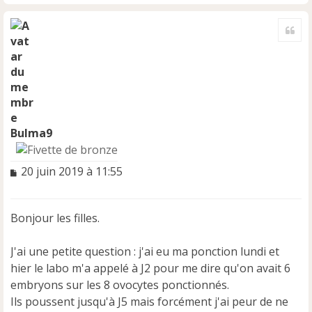
H
a
Cite
u
t
Bulma9
M
20 juin 2019 à 11:55
e
s
s
Bonjour les filles.
a
g
e
J'ai une petite question : j'ai eu ma ponction lundi et
n
hier le labo m'a appelé à J2 pour me dire qu'on avait 6
o
embryons sur les 8 ovocytes ponctionnés.
n
Ils poussent jusqu'à J5 mais forcément j'ai peur de ne
l