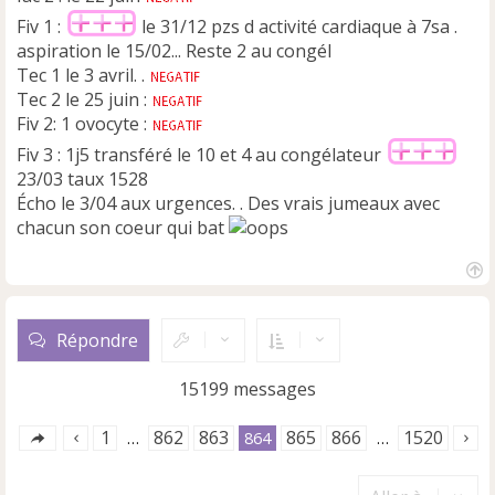
Fiv 1 :
le 31/12 pzs d activité cardiaque à 7sa .
aspiration le 15/02... Reste 2 au congél
Tec 1 le 3 avril. .
Tec 2 le 25 juin :
Fiv 2: 1 ovocyte :
Fiv 3 : 1j5 transféré le 10 et 4 au congélateur
23/03 taux 1528
Écho le 3/04 aux urgences. . Des vrais jumeaux avec
chacun son coeur qui bat
H
a
u
Répondre
t
15199 messages
1
862
863
865
866
1520
…
864
…