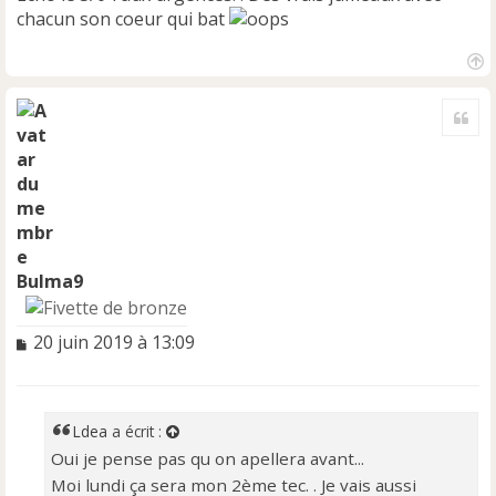
chacun son coeur qui bat
H
a
Cite
u
t
Bulma9
M
20 juin 2019 à 13:09
e
s
s
a
Ldea
a écrit :
g
Oui je pense pas qu on apellera avant...
e
Moi lundi ça sera mon 2ème tec. . Je vais aussi
n