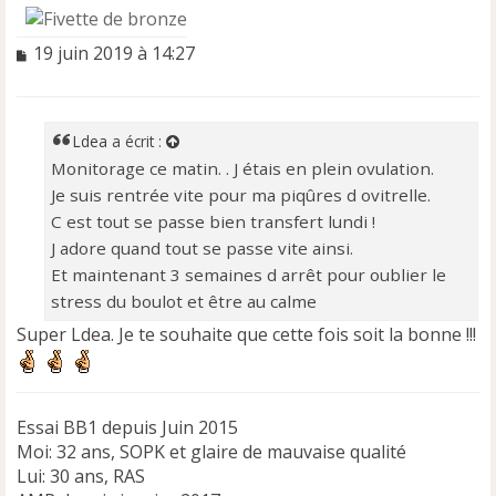
M
19 juin 2019 à 14:27
e
s
s
a
Ldea
a écrit :
g
Monitorage ce matin. . J étais en plein ovulation.
e
Je suis rentrée vite pour ma piqûres d ovitrelle.
n
o
C est tout se passe bien transfert lundi !
n
J adore quand tout se passe vite ainsi.
l
Et maintenant 3 semaines d arrêt pour oublier le
u
stress du boulot et être au calme
Super Ldea. Je te souhaite que cette fois soit la bonne !!!
Essai BB1 depuis Juin 2015
Moi: 32 ans, SOPK et glaire de mauvaise qualité
Lui: 30 ans, RAS