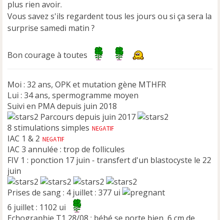
u
plus rien avoir.
Vous savez s'ils regardent tous les jours ou si ça sera la
surprise samedi matin ?
Bon courage à toutes
Moi : 32 ans, OPK et mutation gène MTHFR
Lui : 34 ans, spermogramme moyen
Suivi en PMA depuis juin 2018
Parcours depuis juin 2017
8 stimulations simples
IAC 1 & 2
IAC 3 annulée : trop de follicules
FIV 1 : ponction 17 juin - transfert d'un blastocyste le 22
juin
Prises de sang : 4 juillet : 377 ui
6 juillet : 1102 ui
Echographie T1 28/08 : bébé se porte bien, 6 cm de