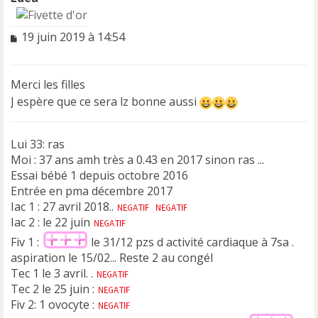
M
19 juin 2019 à 14:54
e
s
s
Merci les filles
a
J espère que ce sera lz bonne aussi
g
e
n
Lui 33: ras
o
n
Moi : 37 ans amh très a 0.43 en 2017 sinon ras ...
l
Essai bébé 1 depuis octobre 2016
u
Entrée en pma décembre 2017
Iac 1 : 27 avril 2018..
Iac 2 : le 22 juin
Fiv 1 :
le 31/12 pzs d activité cardiaque à 7sa .
aspiration le 15/02... Reste 2 au congél
Tec 1 le 3 avril. .
Tec 2 le 25 juin :
Fiv 2: 1 ovocyte :