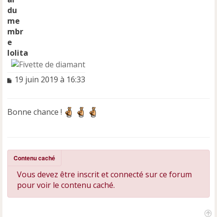
lolita
M
19 juin 2019 à 16:33
e
s
s
Bonne chance !
a
g
e
n
o
Contenu caché
n
l
Vous devez être inscrit et connecté sur ce forum
u
pour voir le contenu caché.