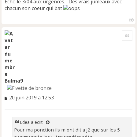
Écho le 3/04 aux urgences. . Des vrais jumeaux avec
chacun son coeur qui bat
H
a
Cite
u
t
Bulma9
M
20 juin 2019 à 12:53
e
s
s
a
Ldea
a écrit :
g
Pour ma ponction ils m ont dit a j2 que sur les 5
e
ponctionnés les 5 étaient fécondés.