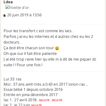
Ldea
M
20 juin 2019 à 13:56
e
s
s
Pour les transfert c est comme les lacs. .
a
Parfois j ai eu les internes et d autres chez eu les 2
g
e
docteurs. .
n
Ça doit être chacun son tour
o
Oh que oui il fait être patiente
n
J ai été trop ravie hier qu elle m à dit de me piquer dz
l
u
suite ! ! Pour une fois !
Lui 33: ras
Moi : 37 ans amh très a 0.43 en 2017 sinon ras ...
Essai bébé 1 depuis octobre 2016
Entrée en pma décembre 2017
Iac 1 : 27 avril 2018..
Iac 2 : le 22 juin