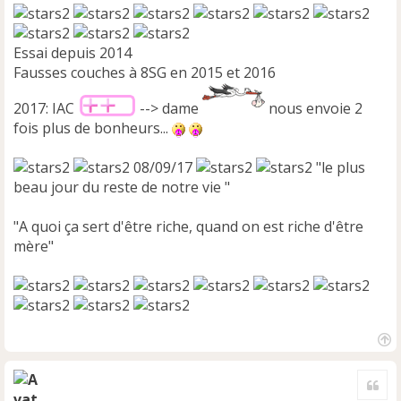
Essai depuis 2014
Fausses couches à 8SG en 2015 et 2016
2017: IAC
--> dame
nous envoie 2
fois plus de bonheurs...
08/09/17
"le plus
beau jour du reste de notre vie "
"A quoi ça sert d'être riche, quand on est riche d'être
mère"
H
a
Cite
u
t