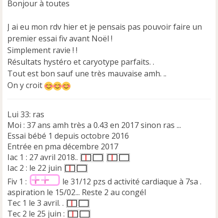
Bonjour à toutes
a
g
e
J ai eu mon rdv hier et je pensais pas pouvoir faire un
n
premier essai fiv avant Noël !
o
Simplement ravie ! !
n
Résultats hystéro et caryotype parfaits. .
l
u
Tout est bon sauf une très mauvaise amh. ..
On y croit
Lui 33: ras
Moi : 37 ans amh très a 0.43 en 2017 sinon ras ...
Essai bébé 1 depuis octobre 2016
Entrée en pma décembre 2017
Iac 1 : 27 avril 2018..
Iac 2 : le 22 juin
Fiv 1 :
le 31/12 pzs d activité cardiaque à 7sa .
aspiration le 15/02... Reste 2 au congél
Tec 1 le 3 avril. .
Tec 2 le 25 juin :