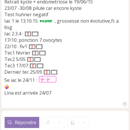
Retrait kyste + endometriose le 19/06/15
23/07 -30/08 pilule car encore kyste
Test huhner negatif
Iac 1 le 13.10.15
, grossesse non évolutive,fc a
6sg
Iac 2.3.4 :
17/10: ponction 7 ovocytes
22/10 : fiv1
Tec1 février
Tec2 5/05
Tec3 17/07
Dernier tec 25/09
5e iac le 24/11 :
Lina est arrivée 24/07
H
a
u
Répondre
t