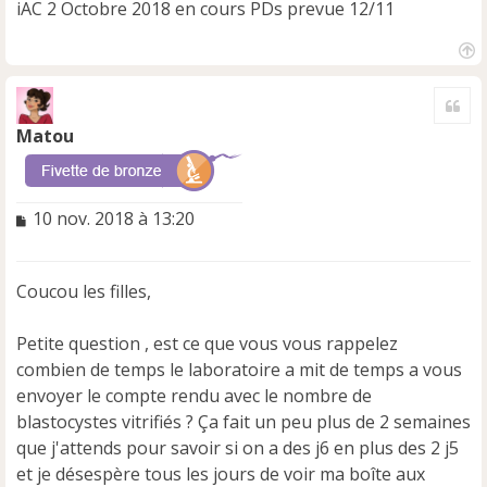
iAC 2 Octobre 2018 en cours PDs prevue 12/11
H
a
Cite
u
t
Matou
M
10 nov. 2018 à 13:20
e
s
s
Coucou les filles,
a
g
e
Petite question , est ce que vous vous rappelez
n
combien de temps le laboratoire a mit de temps a vous
o
envoyer le compte rendu avec le nombre de
n
blastocystes vitrifiés ? Ça fait un peu plus de 2 semaines
l
u
que j'attends pour savoir si on a des j6 en plus des 2 j5
et je désespère tous les jours de voir ma boîte aux