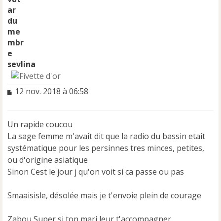
sevlina
M
12 nov. 2018 à 06:58
e
s
s
Un rapide coucou
a
La sage femme m'avait dit que la radio du bassin etait
g
e
systématique pour les persinnes tres minces, petites,
n
ou d'origine asiatique
o
Sinon Cest le jour j qu'on voit si ca passe ou pas
n
l
u
Smaaisisle, désolée mais je t'envoie plein de courage
Zabou Super si ton mari leur t'accompagner