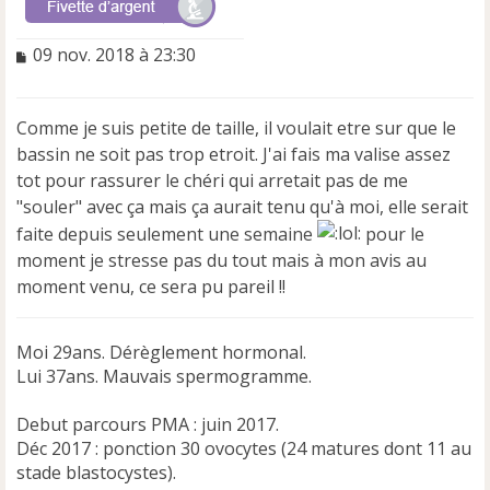
M
09 nov. 2018 à 23:30
e
s
s
Comme je suis petite de taille, il voulait etre sur que le
a
bassin ne soit pas trop etroit. J'ai fais ma valise assez
g
e
tot pour rassurer le chéri qui arretait pas de me
n
"souler" avec ça mais ça aurait tenu qu'à moi, elle serait
o
faite depuis seulement une semaine
pour le
n
moment je stresse pas du tout mais à mon avis au
l
u
moment venu, ce sera pu pareil !!
Moi 29ans. Dérèglement hormonal.
Lui 37ans. Mauvais spermogramme.
Debut parcours PMA : juin 2017.
Déc 2017 : ponction 30 ovocytes (24 matures dont 11 au
stade blastocystes).