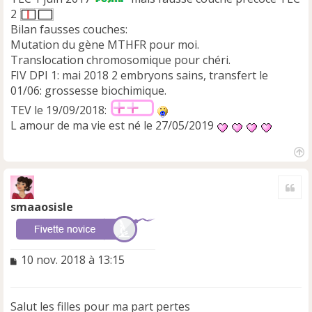
2
Bilan fausses couches:
Mutation du gène MTHFR pour moi.
Translocation chromosomique pour chéri.
FIV DPI 1: mai 2018 2 embryons sains, transfert le
01/06: grossesse biochimique.
TEV le 19/09/2018:
L amour de ma vie est né le 27/05/2019
H
a
Cite
u
t
smaaosisle
M
10 nov. 2018 à 13:15
e
s
s
Salut les filles pour ma part pertes
a