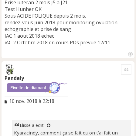
Prise luteran 2 mois J5 a J21
Test Hunher OK
Sous ACIDE FOLIQUE depuis 2 mois.
rendez-vous Juin 2018 pour monitoring ovulation
echographie et prise de sang
IAC 1 aout 2018 echec
iAC 2 Octobre 2018 en cours PDs prevue 12/11
H
a
Cite
u
t
Pandaly
M
10 nov. 2018 à 22:18
e
s
s
a
Elisse
a écrit :
g
Kyaracindy, comment ça se fait qu'on t'ai fait un
e