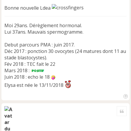
Bonne nouvelle Ldea
Moi 29ans. Dérèglement hormonal.
Lui 37ans. Mauvais spermogramme.
Debut parcours PMA : juin 2017.
Déc 2017 : ponction 30 ovocytes (24 matures dont 11 au
stade blastocystes).
Fév 2018 : TEC fait le 22
Mars 2018 :
Juin 2018 : echo le 18
Elysa est née le 13/11/2018
H
a
Cite
u
t