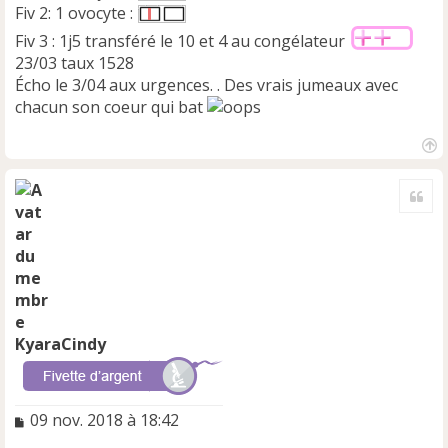
Fiv 2: 1 ovocyte :
Fiv 3 : 1j5 transféré le 10 et 4 au congélateur
23/03 taux 1528
Écho le 3/04 aux urgences. . Des vrais jumeaux avec
chacun son coeur qui bat
H
a
Cite
u
t
KyaraCindy
M
09 nov. 2018 à 18:42
e