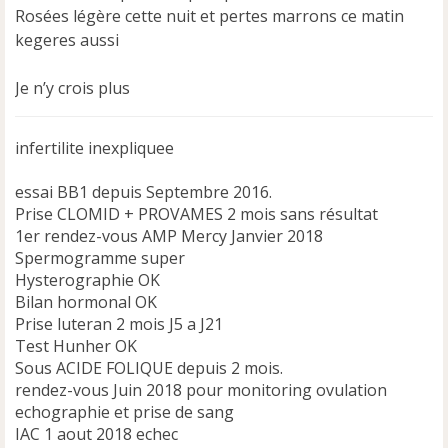
Rosées légère cette nuit et pertes marrons ce matin
g
e
kegeres aussi
n
o
Je n’y crois plus
n
l
u
infertilite inexpliquee
essai BB1 depuis Septembre 2016.
Prise CLOMID + PROVAMES 2 mois sans résultat
1er rendez-vous AMP Mercy Janvier 2018
Spermogramme super
Hysterographie OK
Bilan hormonal OK
Prise luteran 2 mois J5 a J21
Test Hunher OK
Sous ACIDE FOLIQUE depuis 2 mois.
rendez-vous Juin 2018 pour monitoring ovulation
echographie et prise de sang
IAC 1 aout 2018 echec