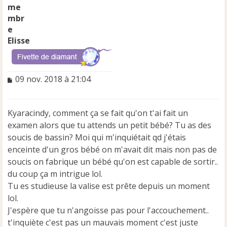
Elisse
M
09 nov. 2018 à 21:04
e
s
s
Kyaracindy, comment ça se fait qu'on t'ai fait un
a
examen alors que tu attends un petit bébé? Tu as des
g
e
soucis de bassin? Moi qui m'inquiétait qd j'étais
n
enceinte d'un gros bébé on m'avait dit mais non pas de
o
soucis on fabrique un bébé qu'on est capable de sortir..
n
du coup ça m intrigue lol.
l
u
Tu es studieuse la valise est prête depuis un moment
lol.
J'espère que tu n'angoisse pas pour l'accouchement..
t'inquiète c'est pas un mauvais moment c'est juste