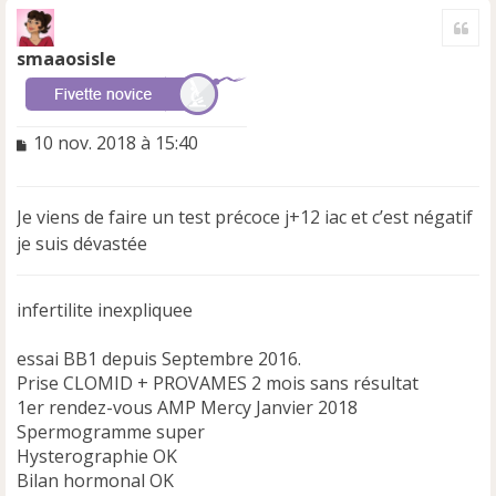
a
Cite
u
t
smaaosisle
M
10 nov. 2018 à 15:40
e
s
s
Je viens de faire un test précoce j+12 iac et c’est négatif
a
je suis dévastée
g
e
n
infertilite inexpliquee
o
n
l
essai BB1 depuis Septembre 2016.
u
Prise CLOMID + PROVAMES 2 mois sans résultat
1er rendez-vous AMP Mercy Janvier 2018
Spermogramme super
Hysterographie OK
Bilan hormonal OK