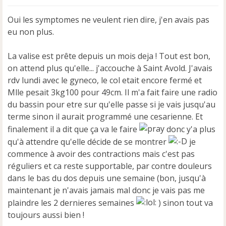
s
s
Oui les symptomes ne veulent rien dire, j'en avais pas
a
eu non plus.
g
e
n
La valise est prête depuis un mois deja ! Tout est bon,
o
on attend plus qu'elle... j'accouche à Saint Avold. J'avais
n
rdv lundi avec le gyneco, le col etait encore fermé et
l
u
Mlle pesait 3kg100 pour 49cm. Il m'a fait faire une radio
du bassin pour etre sur qu'elle passe si je vais jusqu'au
terme sinon il aurait programmé une cesarienne. Et
finalement il a dit que ça va le faire
donc y'a plus
qu'à attendre qu'elle décide de se montrer
je
commence à avoir des contractions mais c'est pas
réguliers et ca reste supportable, par contre douleurs
dans le bas du dos depuis une semaine (bon, jusqu'à
maintenant je n'avais jamais mal donc je vais pas me
plaindre les 2 dernieres semaines
) sinon tout va
toujours aussi bien !