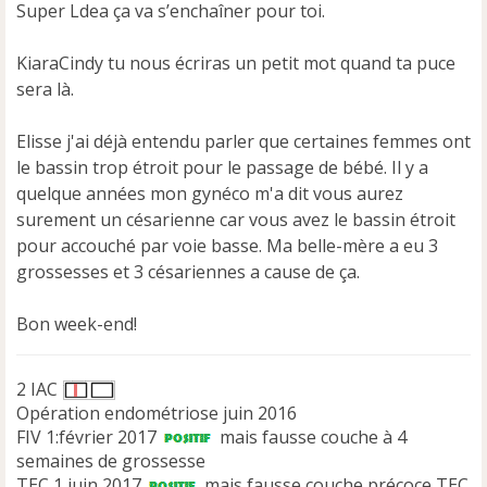
Super Ldea ça va s’enchaîner pour toi.
a
g
e
KiaraCindy tu nous écriras un petit mot quand ta puce
n
sera là.
o
n
Elisse j'ai déjà entendu parler que certaines femmes ont
l
u
le bassin trop étroit pour le passage de bébé. Il y a
quelque années mon gynéco m'a dit vous aurez
surement un césarienne car vous avez le bassin étroit
pour accouché par voie basse. Ma belle-mère a eu 3
grossesses et 3 césariennes a cause de ça.
Bon week-end!
2 IAC
Opération endométriose juin 2016
FIV 1:février 2017
mais fausse couche à 4
semaines de grossesse
TEC 1 juin 2017
mais fausse couche précoce TEC