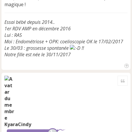
magique !
Essai bébé depuis 2014..
1er RDV AMP en décembre 2016
Lui : RAS
Moi : Endométriose + OPK: coelioscopie OK le 17/02/2017
Le 30/03 : grossesse spontanée
!!
Notre fille est née le 30/11/2017
H
a
Cite
u
t
KyaraCindy