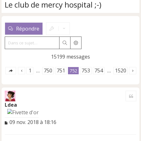
Le club de mercy hospital ;-)
Répondre
Rechercher
Recherche avancée
15199 messages
1
750
751
753
754
1520
…
752
…
Cite
Ldea
M
09 nov. 2018 à 18:16
e
s
s