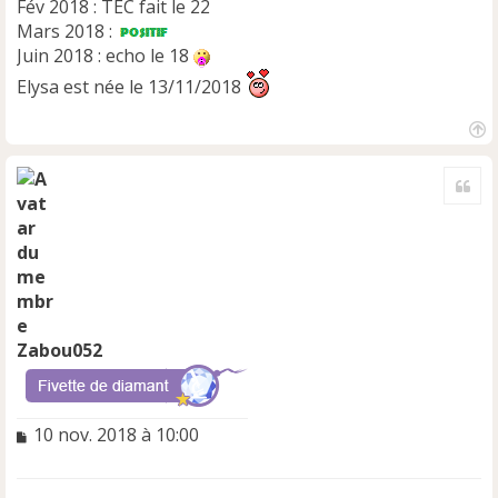
Fév 2018 : TEC fait le 22
Mars 2018 :
Juin 2018 : echo le 18
Elysa est née le 13/11/2018
H
a
Cite
u
t
Zabou052
M
10 nov. 2018 à 10:00
e
s
s