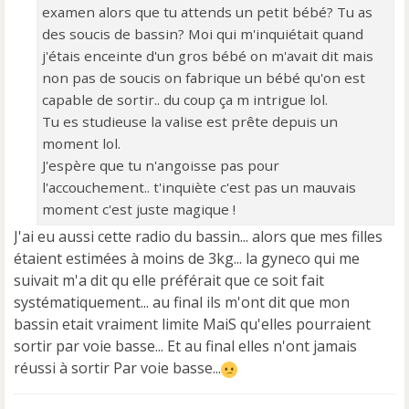
examen alors que tu attends un petit bébé? Tu as
n
o
des soucis de bassin? Moi qui m'inquiétait quand
n
j'étais enceinte d'un gros bébé on m'avait dit mais
l
non pas de soucis on fabrique un bébé qu'on est
u
capable de sortir.. du coup ça m intrigue lol.
Tu es studieuse la valise est prête depuis un
moment lol.
J'espère que tu n'angoisse pas pour
l'accouchement.. t'inquiète c'est pas un mauvais
moment c'est juste magique !
J'ai eu aussi cette radio du bassin... alors que mes filles
étaient estimées à moins de 3kg... la gyneco qui me
suivait m'a dit qu elle préférait que ce soit fait
systématiquement... au final ils m'ont dit que mon
bassin etait vraiment limite MaiS qu'elles pourraient
sortir par voie basse... Et au final elles n'ont jamais
réussi à sortir Par voie basse...