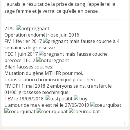
a
j'aurais le résultat de la prise de sang j’appellerai la
g
sage femme et je verrai ce qu'elle en pense...
e
n
o
2 IAC
n
Opération endométriose juin 2016
l
FIV 1:février 2017
mais fausse couche à 4
u
semaines de grossesse
TEC 1 juin 2017
mais fausse couche
précoce TEC 2
Bilan fausses couches:
Mutation du gène MTHFR pour moi.
Translocation chromosomique pour chéri.
FIV DPI 1: mai 2018 2 embryons sains, transfert le
01/06: grossesse biochimique.
TEV le 19/09/2018:
L amour de ma vie est né le 27/05/2019
H