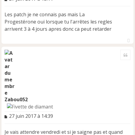
e
s
Les patch je ne connais pas mais La
s
a
Progestérone oui lorsque tu l'arrêtes les regles
g
arrivent 3 à 4 jours apres donc ca peut retarder
e
n
o
H
n
a
Cite
l
u
u
t
Zabou052
M
27 juin 2017 à 14:39
e
s
Je vais attendre vendredi et si je saigne pas et quand
s