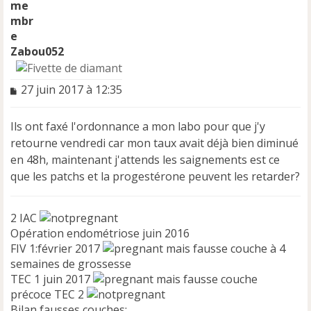
Zabou052
M
27 juin 2017 à 12:35
e
s
Ils ont faxé l'ordonnance a mon labo pour que j'y
s
a
retourne vendredi car mon taux avait déjà bien diminué
g
en 48h, maintenant j'attends les saignements est ce
e
que les patchs et la progestérone peuvent les retarder?
n
o
n
2 IAC
l
Opération endométriose juin 2016
u
FIV 1:février 2017
mais fausse couche à 4
semaines de grossesse
TEC 1 juin 2017
mais fausse couche
précoce TEC 2
Bilan fausses couches: