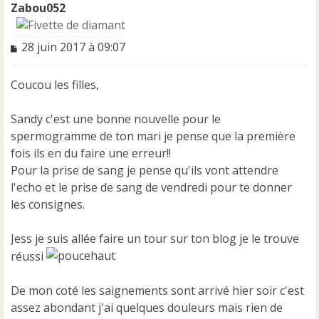
Zabou052
M
28 juin 2017 à 09:07
e
s
Coucou les filles,
s
a
g
Sandy c'est une bonne nouvelle pour le
e
spermogramme de ton mari je pense que la première
n
fois ils en du faire une erreur!!
o
n
Pour la prise de sang je pense qu'ils vont attendre
l
l'echo et le prise de sang de vendredi pour te donner
u
les consignes.
Jess je suis allée faire un tour sur ton blog je le trouve
réussi
De mon coté les saignements sont arrivé hier soir c'est
assez abondant j'ai quelques douleurs mais rien de