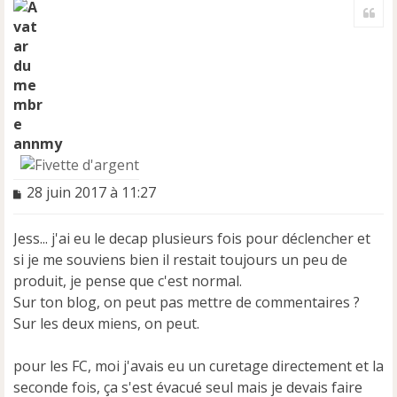
a
Cite
u
t
annmy
M
28 juin 2017 à 11:27
e
s
Jess... j'ai eu le decap plusieurs fois pour déclencher et
s
a
si je me souviens bien il restait toujours un peu de
g
produit, je pense que c'est normal.
e
Sur ton blog, on peut pas mettre de commentaires ?
n
Sur les deux miens, on peut.
o
n
l
pour les FC, moi j'avais eu un curetage directement et la
u
seconde fois, ça s'est évacué seul mais je devais faire