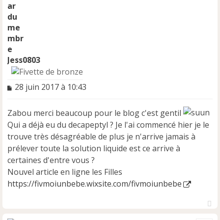
Jess0803
M
28 juin 2017 à 10:43
e
s
Zabou merci beaucoup pour le blog c'est gentil
s
a
Qui a déjà eu du decapeptyl ? Je l'ai commencé hier je le
g
trouve très désagréable de plus je n'arrive jamais à
e
prélever toute la solution liquide est ce arrive à
n
certaines d'entre vous ?
o
n
Nouvel article en ligne les Filles
l
https://fivmoiunbebe.wixsite.com/fivmoiunbebe
u
H