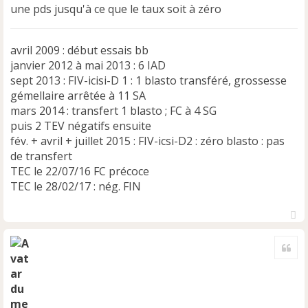
une pds jusqu'à ce que le taux soit à zéro
avril 2009 : début essais bb
janvier 2012 à mai 2013 : 6 IAD
sept 2013 : FIV-icisi-D 1 : 1 blasto transféré, grossesse
gémellaire arrêtée à 11 SA
mars 2014 : transfert 1 blasto ; FC à 4 SG
puis 2 TEV négatifs ensuite
fév. + avril + juillet 2015 : FIV-icsi-D2 : zéro blasto : pas
de transfert
TEC le 22/07/16 FC précoce
TEC le 28/02/17 : nég. FIN
H
a
Cite
u
t