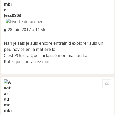
Jess0803
M
28 juin 2017 à 11:56
e
s
Nan je sais je suis encore entrain d'explorer suis un
s
a
peu novice en la matière lol
g
C'est POur ca Que j'ai laissé mon mail ou La
e
Rubrique contactez moi
n
o
n
H
l
a
Cite
u
u
t