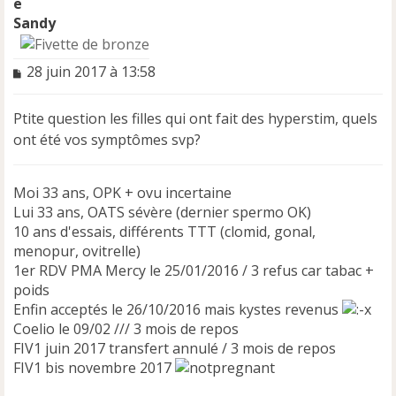
Sandy
M
28 juin 2017 à 13:58
e
s
Ptite question les filles qui ont fait des hyperstim, quels
s
a
ont été vos symptômes svp?
g
e
n
Moi 33 ans, OPK + ovu incertaine
o
Lui 33 ans, OATS sévère (dernier spermo OK)
n
10 ans d'essais, différents TTT (clomid, gonal,
l
menopur, ovitrelle)
u
1er RDV PMA Mercy le 25/01/2016 / 3 refus car tabac +
poids
Enfin acceptés le 26/10/2016 mais kystes revenus
Coelio le 09/02 /// 3 mois de repos
FIV1 juin 2017 transfert annulé / 3 mois de repos
FIV1 bis novembre 2017