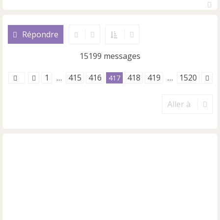
H
a
u
Répondre
t
15199 messages
1
415
416
418
419
1520
…
417
…
Aller à