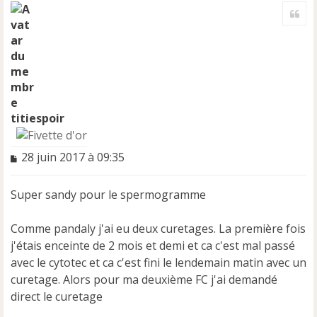
a
Cite
u
t
titiespoir
M
28 juin 2017 à 09:35
e
s
Super sandy pour le spermogramme
s
a
g
Comme pandaly j'ai eu deux curetages. La première fois
e
j'étais enceinte de 2 mois et demi et ca c'est mal passé
n
avec le cytotec et ca c'est fini le lendemain matin avec un
o
n
curetage. Alors pour ma deuxième FC j'ai demandé
l
direct le curetage
u