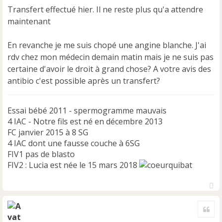
Transfert effectué hier. Il ne reste plus qu'a attendre
maintenant
En revanche je me suis chopé une angine blanche. J'ai
rdv chez mon médecin demain matin mais je ne suis pas
certaine d'avoir le droit à grand chose? A votre avis des
antibio c'est possible après un transfert?
Essai bébé 2011 - spermogramme mauvais
4 IAC - Notre fils est né en décembre 2013
FC janvier 2015 à 8 SG
4 IAC dont une fausse couche à 6SG
FIV1 pas de blasto
FIV2 : Lucia est née le 15 mars 2018
H
a
Cite
u
t