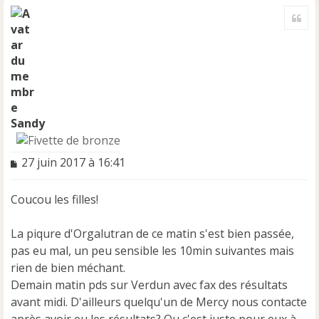
a
Cite
u
t
Sandy
M
27 juin 2017 à 16:41
e
s
Coucou les filles!
s
a
g
La piqure d'Orgalutran de ce matin s'est bien passée,
e
pas eu mal, un peu sensible les 10min suivantes mais
n
rien de bien méchant.
o
n
Demain matin pds sur Verdun avec fax des résultats
l
avant midi. D'ailleurs quelqu'un de Mercy nous contacte
u