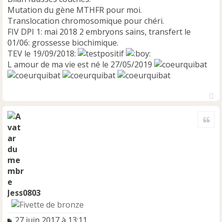
Mutation du gène MTHFR pour moi.
Translocation chromosomique pour chéri.
FIV DPI 1: mai 2018 2 embryons sains, transfert le
01/06: grossesse biochimique.
TEV le 19/09/2018:
L amour de ma vie est né le 27/05/2019
H
a
Cite
u
t
Jess0803
M
27 juin 2017 à 13:11