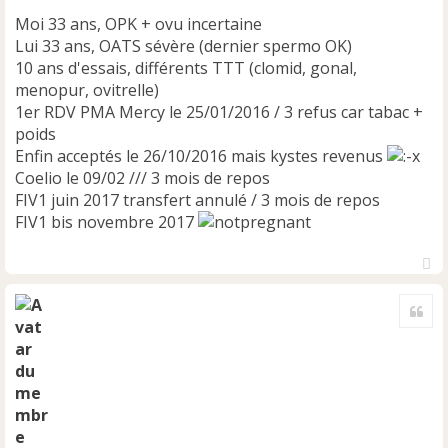
Moi 33 ans, OPK + ovu incertaine
Lui 33 ans, OATS sévère (dernier spermo OK)
10 ans d'essais, différents TTT (clomid, gonal,
menopur, ovitrelle)
1er RDV PMA Mercy le 25/01/2016 / 3 refus car tabac +
poids
Enfin acceptés le 26/10/2016 mais kystes revenus
Coelio le 09/02 /// 3 mois de repos
FIV1 juin 2017 transfert annulé / 3 mois de repos
FIV1 bis novembre 2017
H
a
Cite
u
t