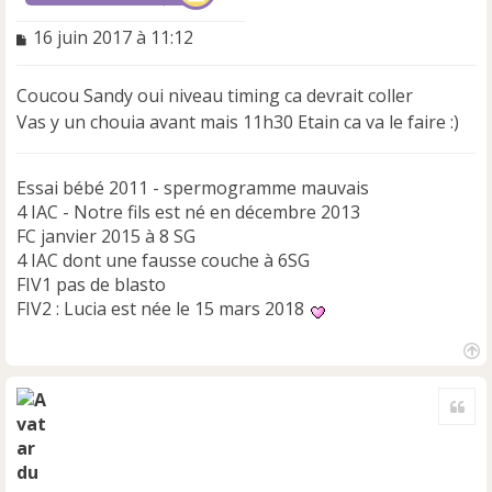
M
16 juin 2017 à 11:12
e
s
Coucou Sandy oui niveau timing ca devrait coller
s
a
Vas y un chouia avant mais 11h30 Etain ca va le faire :)
g
e
n
Essai bébé 2011 - spermogramme mauvais
o
4 IAC - Notre fils est né en décembre 2013
n
FC janvier 2015 à 8 SG
l
4 IAC dont une fausse couche à 6SG
u
FIV1 pas de blasto
FIV2 : Lucia est née le 15 mars 2018
H
a
Cite
u
t