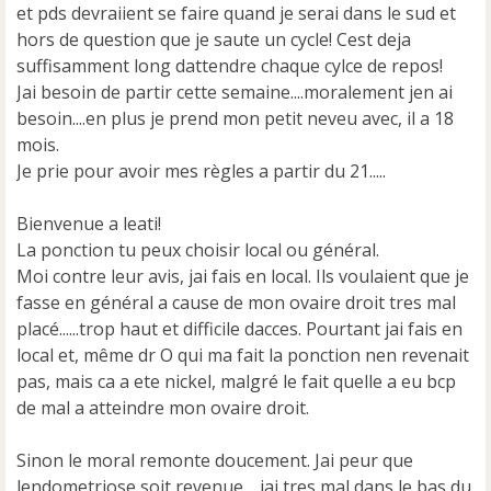
et pds devraiient se faire quand je serai dans le sud et
hors de question que je saute un cycle! Cest deja
suffisamment long dattendre chaque cylce de repos!
Jai besoin de partir cette semaine....moralement jen ai
besoin....en plus je prend mon petit neveu avec, il a 18
mois.
Je prie pour avoir mes règles a partir du 21.....
Bienvenue a leati!
La ponction tu peux choisir local ou général.
Moi contre leur avis, jai fais en local. Ils voulaient que je
fasse en général a cause de mon ovaire droit tres mal
placé......trop haut et difficile dacces. Pourtant jai fais en
local et, même dr O qui ma fait la ponction nen revenait
pas, mais ca a ete nickel, malgré le fait quelle a eu bcp
de mal a atteindre mon ovaire droit.
Sinon le moral remonte doucement. Jai peur que
lendometriose soit revenue.....jai tres mal dans le bas du