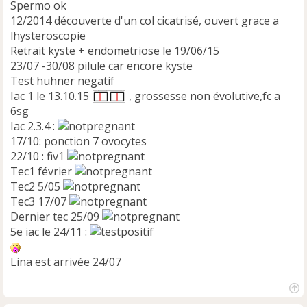
Spermo ok
l
12/2014 découverte d'un col cicatrisé, ouvert grace a
u
lhysteroscopie
Retrait kyste + endometriose le 19/06/15
23/07 -30/08 pilule car encore kyste
Test huhner negatif
Iac 1 le 13.10.15
, grossesse non évolutive,fc a
6sg
Iac 2.3.4 :
17/10: ponction 7 ovocytes
22/10 : fiv1
Tec1 février
Tec2 5/05
Tec3 17/07
Dernier tec 25/09
5e iac le 24/11 :
Lina est arrivée 24/07
H