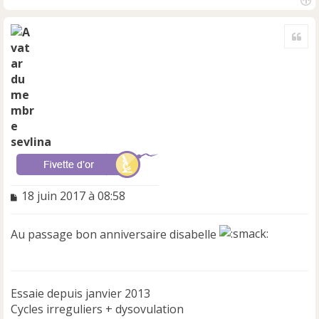
H
a
Cite
u
t
sevlina
M
18 juin 2017 à 08:58
e
s
Au passage bon anniversaire disabelle
s
a
g
e
n
Essaie depuis janvier 2013
o
Cycles irreguliers + dysovulation
n