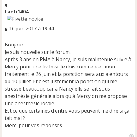
Laeti1404
M
16 juin 2017 à 19:44
e
s
Bonjour.
s
a
Je suis nouvelle sur le forum.
g
Après 3 ans en PMA à Nancy, je suis maintenue suivie à
e
Mercy pour une fiv Imsi. Je dois commencer mon
n
traitement le 26 juin et la ponction sera aux alentours
o
n
du 10 juillet. Et c est justement la ponction qui me
l
stresse beaucoup car à Nancy elle se fait sous
u
anesthésie générale alors qu à Mercy on me propose
une anesthésie locale.
Est ce que certaines d entre vous peuvent me dire si ça
fait mal ?
Merci pour vos réponses