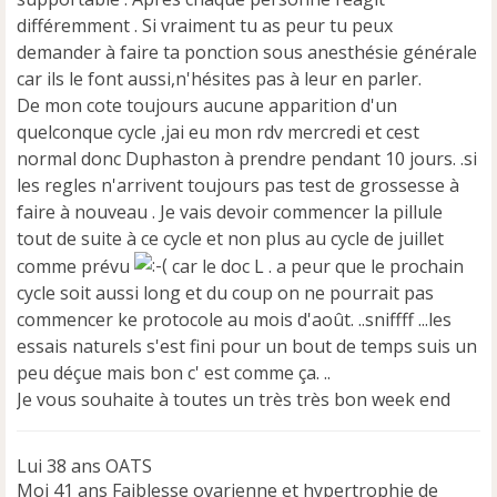
u
différemment . Si vraiment tu as peur tu peux
demander à faire ta ponction sous anesthésie générale
car ils le font aussi,n'hésites pas à leur en parler.
De mon cote toujours aucune apparition d'un
quelconque cycle ,jai eu mon rdv mercredi et cest
normal donc Duphaston à prendre pendant 10 jours. .si
les regles n'arrivent toujours pas test de grossesse à
faire à nouveau . Je vais devoir commencer la pillule
tout de suite à ce cycle et non plus au cycle de juillet
comme prévu
car le doc L . a peur que le prochain
cycle soit aussi long et du coup on ne pourrait pas
commencer ke protocole au mois d'août. ..sniffff ...les
essais naturels s'est fini pour un bout de temps suis un
peu déçue mais bon c' est comme ça. ..
Je vous souhaite à toutes un très très bon week end
Lui 38 ans OATS
Moi 41 ans Faiblesse ovarienne et hypertrophie de