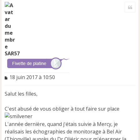
a
Cite
u
t
SAR57
M
18 juin 2017 à 10:50
e
s
Salut les filles,
s
a
g
C'est abusé de vous obliger à tout faire sur place
e
n
L'année dernière, quand j'étais suivie à Mercy, je
o
n
réalisais les échographies de monitorage à Bel Air
l
(Thionville) auprès du Dr Oliéric pour m'épargner la