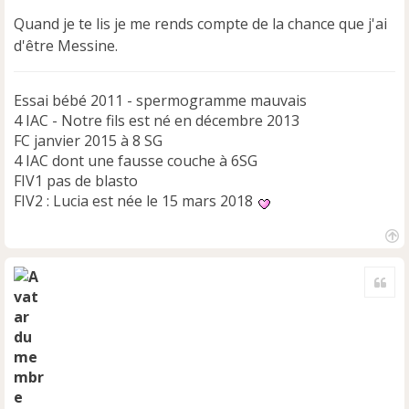
e
Quand je te lis je me rends compte de la chance que j'ai
n
d'être Messine.
o
n
l
u
Essai bébé 2011 - spermogramme mauvais
4 IAC - Notre fils est né en décembre 2013
FC janvier 2015 à 8 SG
4 IAC dont une fausse couche à 6SG
FIV1 pas de blasto
FIV2 : Lucia est née le 15 mars 2018
H
a
Cite
u
t