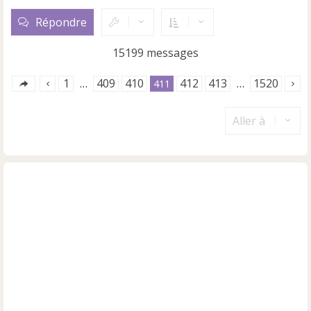
a
u
Répondre
t
15199 messages
1
409
410
412
413
1520
…
411
…
Aller à