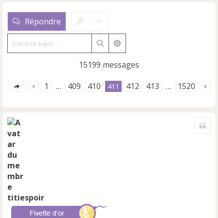
Répondre
Rechercher
Recherche avancée
15199 messages
1
409
410
412
413
1520
…
411
…
Cite
titiespoir