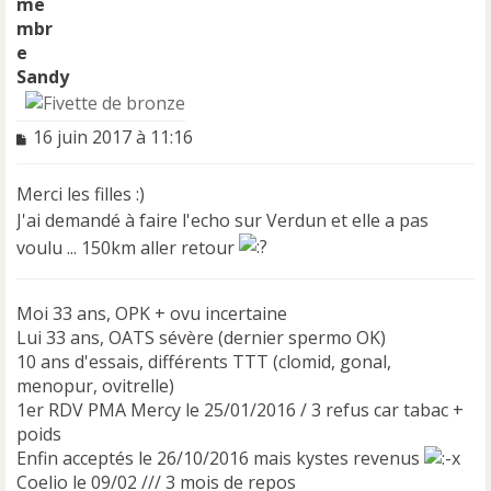
Sandy
M
16 juin 2017 à 11:16
e
s
Merci les filles :)
s
a
J'ai demandé à faire l'echo sur Verdun et elle a pas
g
voulu ... 150km aller retour
e
n
o
Moi 33 ans, OPK + ovu incertaine
n
Lui 33 ans, OATS sévère (dernier spermo OK)
l
10 ans d'essais, différents TTT (clomid, gonal,
u
menopur, ovitrelle)
1er RDV PMA Mercy le 25/01/2016 / 3 refus car tabac +
poids
Enfin acceptés le 26/10/2016 mais kystes revenus
Coelio le 09/02 /// 3 mois de repos