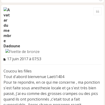
H
a
Cite
u
t
Dadoune
M
17 juin 2017 à 07:53
e
s
Coucou les filles
s
a
Tout d'abord bienvenue Laeti1404
g
Pour te repondre, en ce qui me concerne , ma ponction
e
s'est faite sous anesthesie locale et ça s'est très bien
n
passé, j'ai eu comme des grosses crampes ou des pics
o
n
quand ils ont ponctionnés ,c'etait tout a fait
l
supportable . Apres chaque personne reagit