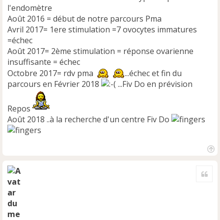
l'endomètre
Août 2016 = début de notre parcours Pma
Avril 2017= 1ere stimulation =7 ovocytes immatures
=échec
Août 2017= 2ème stimulation = réponse ovarienne
insuffisante = échec
Octobre 2017= rdv pma
...échec et fin du
parcours en Février 2018
...Fiv Do en prévision
Repos
Août 2018 ..à la recherche d'un centre Fiv Do
H
a
Cite
u
t