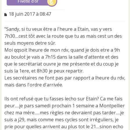
M
18 juin 2017 à 08:47
e
s
"Sandy, si tu veux être a l'heure a Etain, vas y vers
s
a
7h30....cest tôt avec la route que tu as mais cest un des
g
seuls moyens detre sûr.
e
Moi qqsoit lheure de mon rdv, quand je dois etre a 9h
n
au boulot je vais a 7h15 dans la salle d'attente et des
o
n
que le secrétariat ouvre je me présente et du coup je
l
suis la 1ere, et 8h30 je peux repartir.
u
Les secrétaires ne font pas par rapport a lheure du rdv,
mais dans l'ordre d'arrivée.
Ils ont refusé que tu fasses lecho sur Etain? Ca me fais
peur.....je pars samedi prochain 1 semaine a Montpellier
chez ma mère......mes règles ne devraient pas tarder.....je
suis a j29, mais comme mes cycles sont irréguliers, je
prie pour quelles arrivent au plus tot le 21....sinon echo