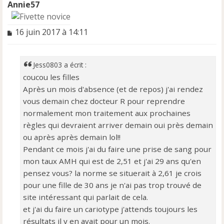
Annie57
M
16 juin 2017 à 14:11
e
s
s
Jess0803 a écrit :
a
coucou les filles
g
e
Après un mois d'absence (et de repos) j'ai rendez
n
vous demain chez docteur R pour reprendre
o
normalement mon traitement aux prochaines
n
règles qui devraient arriver demain oui près demain
l
u
ou après après demain lol!!
Pendant ce mois j'ai du faire une prise de sang pour
mon taux AMH qui est de 2,51 et j'ai 29 ans qu'en
pensez vous? la norme se situerait à 2,61 je crois
pour une fille de 30 ans je n'ai pas trop trouvé de
site intéressant qui parlait de cela.
et j'ai du faire un cariotype j'attends toujours les
résultats il y en avait pour un mois.