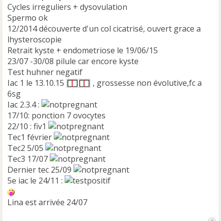
Cycles irreguliers + dysovulation
Spermo ok
12/2014 découverte d'un col cicatrisé, ouvert grace a
lhysteroscopie
Retrait kyste + endometriose le 19/06/15
23/07 -30/08 pilule car encore kyste
Test huhner negatif
Iac 1 le 13.10.15
, grossesse non évolutive,fc a
6sg
Iac 2.3.4 :
17/10: ponction 7 ovocytes
22/10 : fiv1
Tec1 février
Tec2 5/05
Tec3 17/07
Dernier tec 25/09
5e iac le 24/11 :
Lina est arrivée 24/07