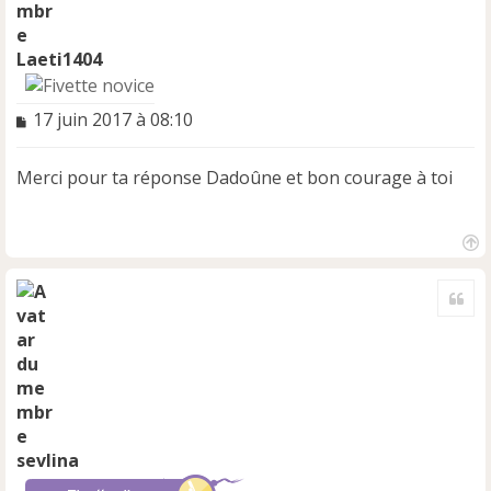
Laeti1404
M
17 juin 2017 à 08:10
e
s
Merci pour ta réponse Dadoûne et bon courage à toi
s
a
g
e
H
n
a
o
Cite
u
n
t
l
u
sevlina