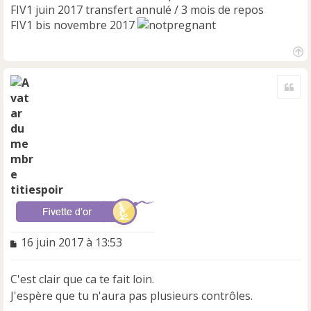
FIV1 juin 2017 transfert annulé / 3 mois de repos
FIV1 bis novembre 2017
H
a
Cite
u
t
titiespoir
M
16 juin 2017 à 13:53
e
s
C'est clair que ca te fait loin.
s
a
J'espère que tu n'aura pas plusieurs contrôles.
g