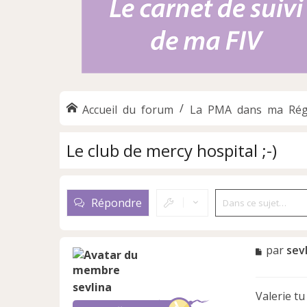
Accueil du forum
La PMA dans ma Rég
Le club de mercy hospital ;-)
Répondre
M
par
sev
e
s
sevlina
s
Valerie tu
a