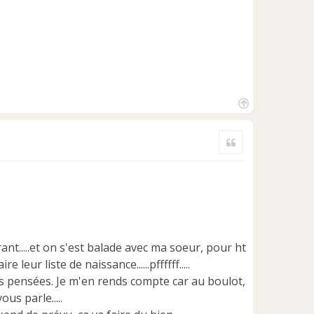
H
a
Citer
u
t
ant.....et on s'est balade avec ma soeur, pour ht
 leur liste de naissance......pffffff.....
mes pensées. Je m'en rends compte car au boulot,
ous parle.....