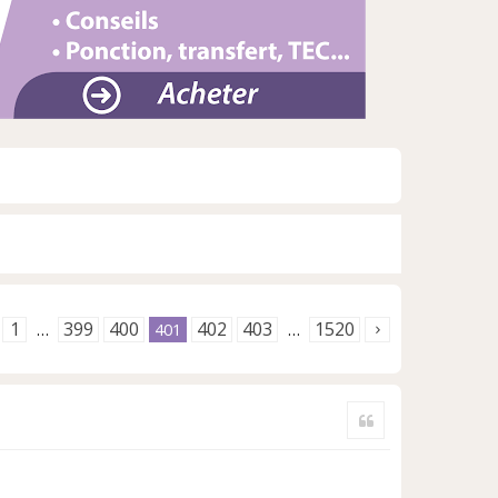
1
399
400
402
403
1520
…
401
…
Citer