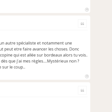
H
a
Citer
u
t
r un autre spécialiste et notamment une
ut peut etre faire avancer les choses. Donc
copine qui est allée sur bordeaux alors tu vois..
dès que j'ai mes règles.....Mystérieux non ?
sur le coup...
H
a
Citer
u
t