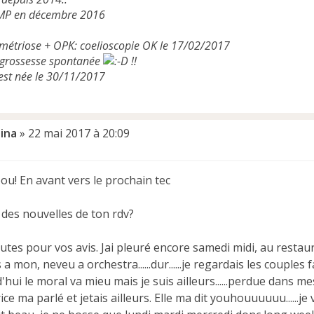
MP en décembre 2016
métriose + OPK: coelioscopie OK le 17/02/2017
 grossesse spontanée
!!
 est née le 30/11/2017
lina
»
22 mai 2017 à 20:09
ou! En avant vers le prochain tec
 des nouvelles de ton rdv?
utes pour vos avis. Jai pleuré encore samedi midi, au restaur
a mon, neveu a orchestra......dur......je regardais les couples faire
'hui le moral va mieu mais je suis ailleurs......perdue dans 
ce ma parlé et jetais ailleurs. Elle ma dit youhouuuuuu......je v