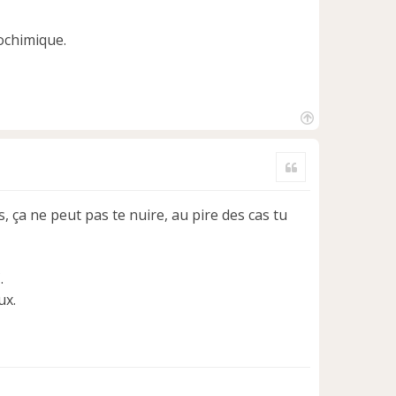
iochimique.
H
a
Citer
u
t
s, ça ne peut pas te nuire, au pire des cas tu
.
ux.