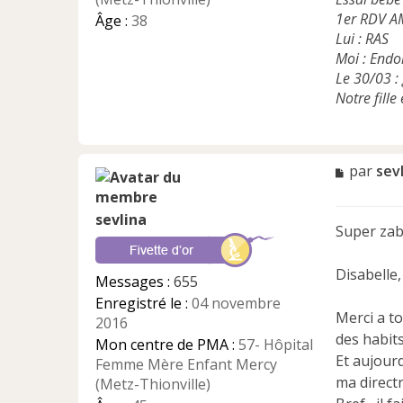
1er RDV A
Âge :
38
Lui : RAS
Moi : Endo
Le 30/03 :
Notre fille
M
par
sev
e
s
sevlina
s
Super zab
a
g
e
Disabelle,
Messages :
655
n
Enregistré le :
04 novembre
o
Merci a to
2016
n
des habits 
l
Mon centre de PMA :
57- Hôpital
u
Et aujourd
Femme Mère Enfant Mercy
ma directri
(Metz-Thionville)