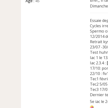
Bref,, il 
Âge :
45
Dimanche j
Essaie de
Cycles irr
Spermo o
12/2014 dé
Retrait k
23/07 -30/
Test huhn
Iac 1 le 1
Iac 2.3.4 :
17/10: po
22/10 : fi
Tec1 févr
Tec2 5/0
Tec3 17/
Dernier t
5e iac le 