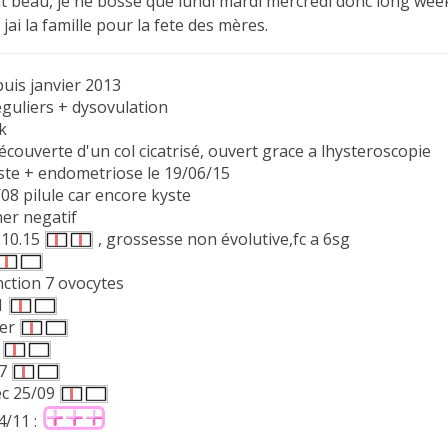
fait beau, je ne bosse que lundi mardi mercredi donc long wee
ai la famille pour la fete des mères.
puis janvier 2013
eguliers + dysovulation
k
couverte d'un col cicatrisé, ouvert grace a lhysteroscopie
yste + endometriose le 19/06/15
08 pilule car encore kyste
er negatif
3.10.15
, grossesse non évolutive,fc a 6sg
nction 7 ovocytes
v1
ier
5
07
ec 25/09
24/11 :