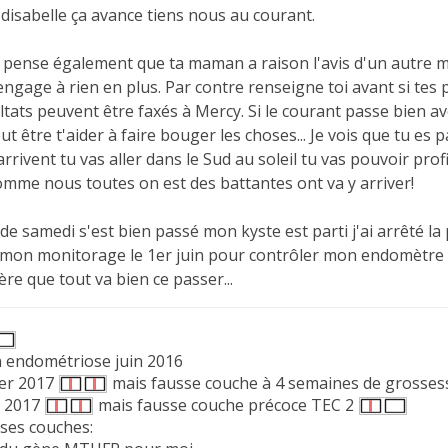
 disabelle ça avance tiens nous au courant.
e pense également que ta maman a raison l'avis d'un autre m
engage à rien en plus. Par contre renseigne toi avant si te
ultats peuvent être faxés à Mercy. Si le courant passe bien a
t être t'aider à faire bouger les choses... Je vois que tu e
rrivent tu vas aller dans le Sud au soleil tu vas pouvoir profit
omme nous toutes on est des battantes ont va y arriver!
 samedi s'est bien passé mon kyste est parti j'ai arrêté la p
e mon monitorage le 1er juin pour contrôler mon endomètre et
ère que tout va bien ce passer...
 endométriose juin 2016
ier 2017
mais fausse couche à 4 semaines de grosses
n 2017
mais fausse couche précoce TEC 2
sses couches: