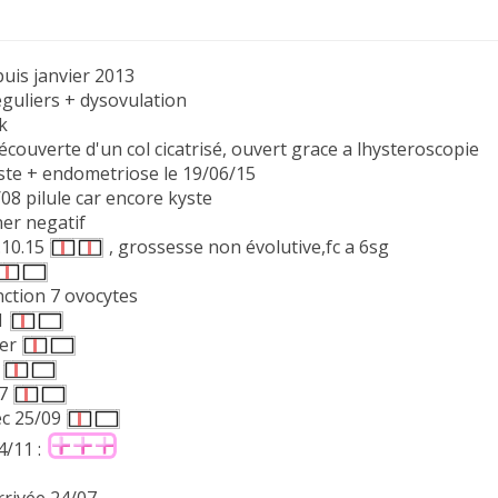
puis janvier 2013
eguliers + dysovulation
k
couverte d'un col cicatrisé, ouvert grace a lhysteroscopie
yste + endometriose le 19/06/15
08 pilule car encore kyste
er negatif
3.10.15
, grossesse non évolutive,fc a 6sg
nction 7 ovocytes
v1
ier
5
07
ec 25/09
24/11 :