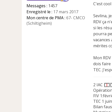
e
C'est cool
Messages :
1457
n
Enregistré le :
17 mars 2017
o
Sevlina, j
n
Mon centre de PMA :
67- CMCO
RDV ça n'
l
(Schiltigheim)
u
si les rés
pourra peu
vacances a
mérites c
Mon RDV de
dois fair
TEC. J'esp
2 IAC
Opération
FIV 1:févr
TEC 1 jui
Bilan fau