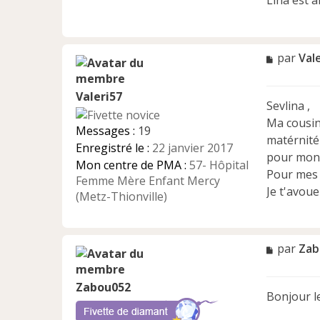
Lina est a
M
par
Val
e
s
Valeri57
s
Sevlina ,
a
Ma cousin
g
Messages :
19
e
matérnité 
Enregistré le :
22 janvier 2017
n
pour montp
Mon centre de PMA :
57- Hôpital
o
Pour mes r
n
Femme Mère Enfant Mercy
Je t'avoue
l
(Metz-Thionville)
u
M
par
Zab
e
s
Zabou052
s
Bonjour les
a
g