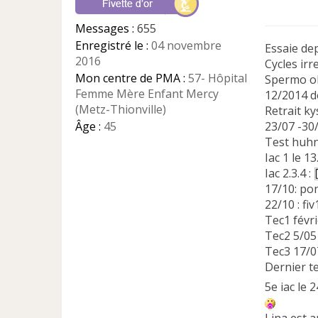
g
e
Messages :
655
n
Enregistré le :
04 novembre
Essaie de
o
2016
n
Cycles irr
l
Mon centre de PMA :
57- Hôpital
Spermo o
u
Femme Mère Enfant Mercy
12/2014 dé
(Metz-Thionville)
Retrait k
Âge :
45
23/07 -30/
Test huhn
Iac 1 le 1
Iac 2.3.4 :
17/10: po
22/10 : fi
Tec1 févr
Tec2 5/0
Tec3 17/
Dernier t
5e iac le 