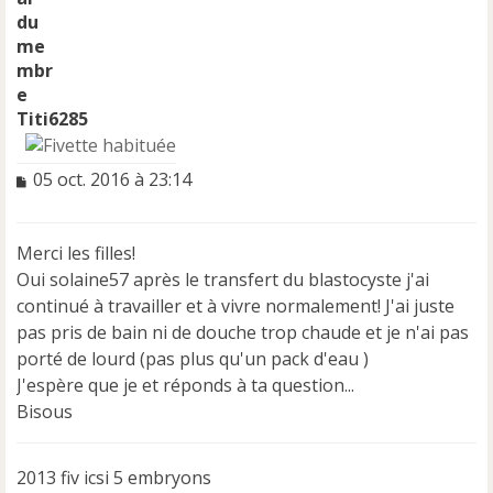
Titi6285
M
05 oct. 2016 à 23:14
e
s
s
Merci les filles!
a
Oui solaine57 après le transfert du blastocyste j'ai
g
e
continué à travailler et à vivre normalement! J'ai juste
n
pas pris de bain ni de douche trop chaude et je n'ai pas
o
porté de lourd (pas plus qu'un pack d'eau )
n
J'espère que je et réponds à ta question...
l
u
Bisous
2013 fiv icsi 5 embryons