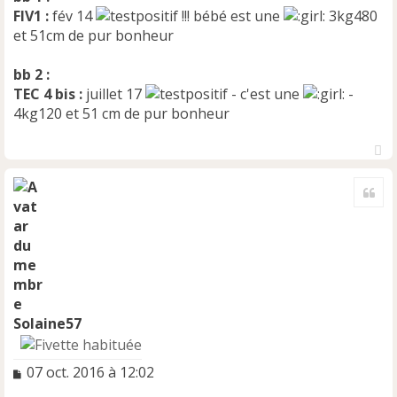
FIV1 :
fév 14
!!! bébé est une
3kg480
et 51cm de pur bonheur
bb 2 :
TEC 4 bis :
juillet 17
- c'est une
-
4kg120 et 51 cm de pur bonheur
H
a
Cite
u
t
Solaine57
M
07 oct. 2016 à 12:02
e