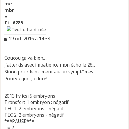
Titi6285
M
19 oct. 2016 à 14:38
e
s
s
Coucou ça va bien....
a
J'attends avec impatience mon écho le 26...
g
e
Sinon pour le moment aucun symptômes....
n
Pourvu que ça dure!
o
n
l
2013 fiv icsi 5 embryons
u
Transfert 1 embryon : négatif
TEC 1: 2 embryons - négatif
TEC 2: 2 embryons - négatif
***PAUSE***
Fiv 2: