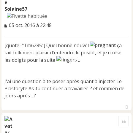
Solaine57
M
05 oct. 2016 à 22:48
e
s
s
[quote="Titi6285"] Quel bonne nouvel
ça
a
fait tellement plaisir d'entendre le positif, et je croise
g
e
les doigts pour la suite
..
n
o
n
J'ai une question à te poser après quant à injecter Le
l
u
Plastocyte As-tu continuer à travailler..? et combien de
jours après ...?
H
a
Cite
u
t