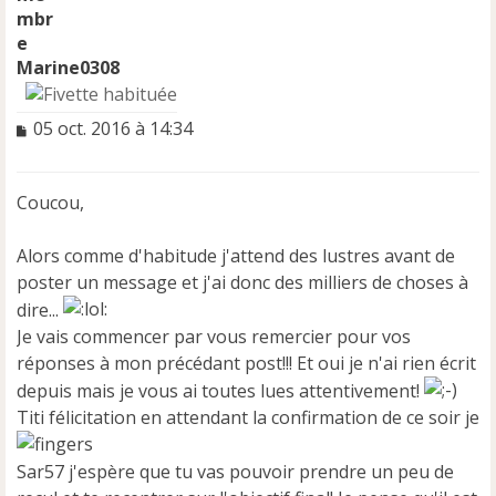
Marine0308
M
05 oct. 2016 à 14:34
e
s
s
Coucou,
a
g
e
Alors comme d'habitude j'attend des lustres avant de
n
poster un message et j'ai donc des milliers de choses à
o
dire...
n
Je vais commencer par vous remercier pour vos
l
u
réponses à mon précédant post!!! Et oui je n'ai rien écrit
depuis mais je vous ai toutes lues attentivement!
Titi félicitation en attendant la confirmation de ce soir je
Sar57 j'espère que tu vas pouvoir prendre un peu de