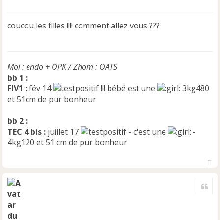
e
s
s
coucou les filles !!!! comment allez vous ???
a
g
e
n
Moi : endo + OPK / Zhom : OATS
o
n
bb 1 :
l
FIV1 :
fév 14
!!! bébé est une
3kg480
u
et 51cm de pur bonheur
bb 2 :
TEC 4 bis :
juillet 17
- c'est une
-
4kg120 et 51 cm de pur bonheur
H
a
Cite
u
t