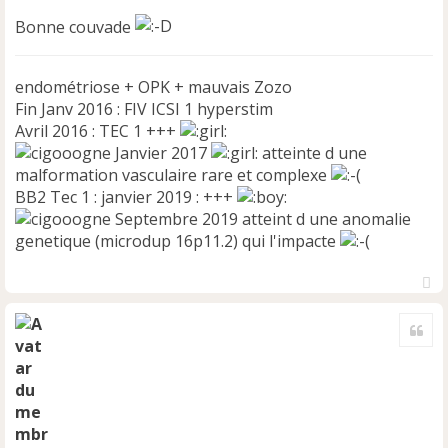
Bonne couvade
endométriose + OPK + mauvais Zozo
Fin Janv 2016 : FIV ICSI 1 hyperstim
Avril 2016 : TEC 1 +++
Janvier 2017
atteinte d une
malformation vasculaire rare et complexe
BB2 Tec 1 : janvier 2019 : +++
Septembre 2019 atteint d une anomalie
genetique (microdup 16p11.2) qui l'impacte
H
a
Cite
u
t