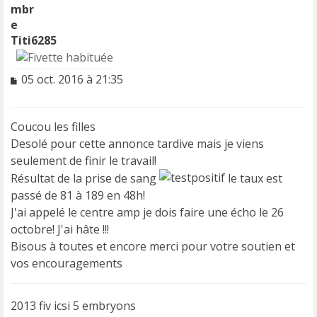
Titi6285
M
05 oct. 2016 à 21:35
e
s
s
Coucou les filles
a
Desolé pour cette annonce tardive mais je viens
g
e
seulement de finir le travail!
n
Résultat de la prise de sang
le taux est
o
passé de 81 à 189 en 48h!
n
J'ai appelé le centre amp je dois faire une écho le 26
l
u
octobre! J'ai hâte !!!
Bisous à toutes et encore merci pour votre soutien et
vos encouragements
2013 fiv icsi 5 embryons