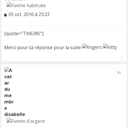
M
05 oct. 2016 à 23:22
e
s
s
[quote="Titi6285"]
a
g
e
Merci pour ta réponse pour la suite
n
o
n
H
l
a
Cite
u
u
t
disabelle