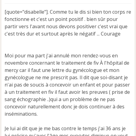
s
s
[quote="disabelle"]. Comme tu le dis si bien ton corps re
a
fonctionne et c'est un point positif . bien sûr pour
g
e
partir vers l'avant nous devons positiver c'est vrai que
n
c'est très dur et surtout après le négatif ... Courage
o
n
l
u
Moi pour ma part j'ai annulé mon rendez-vous en
novembre concernant le traitement de fiv À l'hôpital de
mercy car il faut une lettre du gynécologue et mon
gynécologue ne me prescrit pas. Il dit que soi-disant je
n'ai pas de soucis à concevoir un enfant et pour passer
à un traitement en fiv il faut avoir les preuves ( prise de
sang échographie ..)qui a un problème de ne pas
concevoir naturellement donc je dois continuer à des
inséminations.
Je lui ai dit que je me bas contre le temps j'ai 36 ans je
lui précise qu'avec l'âge mes ovocytes diminue,on veut