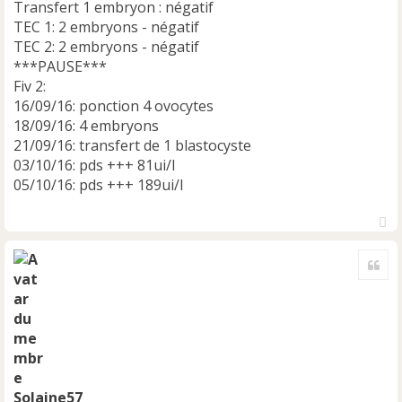
Transfert 1 embryon : négatif
TEC 1: 2 embryons - négatif
TEC 2: 2 embryons - négatif
***PAUSE***
Fiv 2:
16/09/16: ponction 4 ovocytes
18/09/16: 4 embryons
21/09/16: transfert de 1 blastocyste
03/10/16: pds +++ 81ui/l
05/10/16: pds +++ 189ui/l
H
a
Cite
u
t
Solaine57