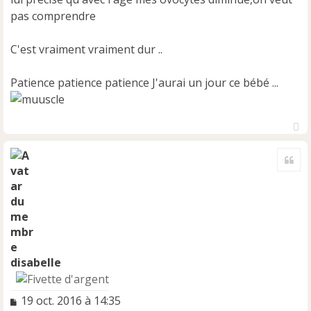
pas comprendre
C'est vraiment vraiment dur ..
Patience patience patience J'aurai un jour ce bébé ...
H
a
Cite
u
t
disabelle
M
19 oct. 2016 à 14:35