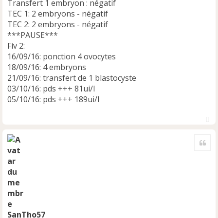
Transfert 1 embryon : négatif
TEC 1: 2 embryons - négatif
TEC 2: 2 embryons - négatif
***PAUSE***
Fiv 2:
16/09/16: ponction 4 ovocytes
18/09/16: 4 embryons
21/09/16: transfert de 1 blastocyste
03/10/16: pds +++ 81ui/l
05/10/16: pds +++ 189ui/l
H
a
Cite
u
t
SanTho57