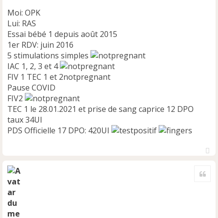
Moi: OPK
Lui: RAS
Essai bébé 1 depuis août 2015
1er RDV: juin 2016
5 stimulations simples
IAC 1, 2, 3 et 4
FIV 1 TEC 1 et 2notpregnant
Pause COVID
FIV2
TEC 1 le 28.01.2021 et prise de sang caprice 12 DPO
taux 34UI
PDS Officielle 17 DPO: 420UI
H
a
Cite
u
t