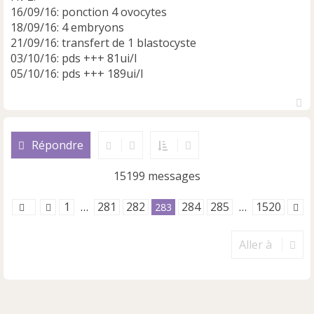
16/09/16: ponction 4 ovocytes
18/09/16: 4 embryons
21/09/16: transfert de 1 blastocyste
03/10/16: pds +++ 81ui/l
05/10/16: pds +++ 189ui/l
H
a
u
Répondre
t
15199 messages
1
281
282
284
285
1520
…
283
…
Aller à