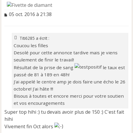
M
05 oct. 2016 à 21:38
e
s
s
a
Titi6285 a écrit :
g
Coucou les filles
e
Desolé pour cette annonce tardive mais je viens
n
o
seulement de finir le travail!
n
Résultat de la prise de sang
le taux est
l
passé de 81 à 189 en 48h!
u
J'ai appelé le centre amp je dois faire une écho le 26
octobre! J'ai hâte !!!
Bisous à toutes et encore merci pour votre soutien
et vos encouragements
Super top hihi :) tu devais avoir plus de 150 :) C'est fait
hihi
Vivement fin Oct alors