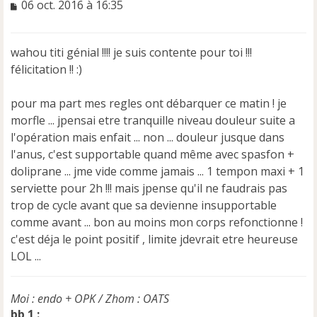
M
06 oct. 2016 à 16:35
e
s
s
wahou titi génial !!!! je suis contente pour toi !!!
a
félicitation !! :)
g
e
n
pour ma part mes regles ont débarquer ce matin ! je
o
morfle ... jpensai etre tranquille niveau douleur suite a
n
l'opération mais enfait ... non ... douleur jusque dans
l
u
l'anus, c'est supportable quand même avec spasfon +
doliprane ... jme vide comme jamais ... 1 tempon maxi + 1
serviette pour 2h !!! mais jpense qu'il ne faudrais pas
trop de cycle avant que sa devienne insupportable
comme avant ... bon au moins mon corps refonctionne !
c'est déja le point positif , limite jdevrait etre heureuse
LOL ...
Moi : endo + OPK / Zhom : OATS
bb 1 :