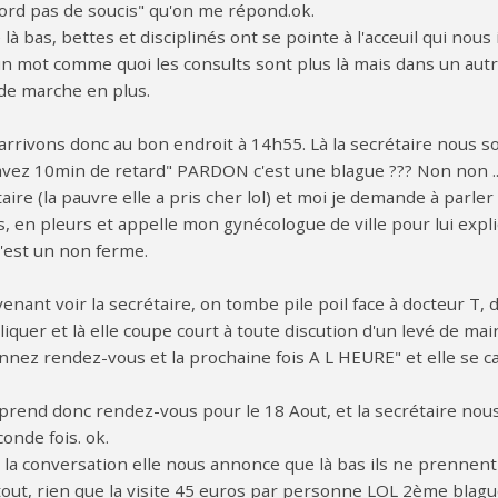
cord pas de soucis" qu'on me répond.ok.
 là bas, bettes et disciplinés ont se pointe à l'acceuil qui nou
n mot comme quoi les consults sont plus là mais dans un autre ba
de marche en plus.
arrivons donc au bon endroit à 14h55. Là la secrétaire nous s
avez 10min de retard" PARDON c'est une blague ??? Non non ..
aire (la pauvre elle a pris cher lol) et moi je demande à parler 
s, en pleurs et appelle mon gynécologue de ville pour lui expl
c'est un non ferme.
enant voir la secrétaire, on tombe pile poil face à docteur T
iquer et là elle coupe court à toute discution d'un levé de m
nez rendez-vous et la prochaine fois A L HEURE" et elle se cass
prend donc rendez-vous pour le 18 Aout, et la secrétaire nous 
onde fois. ok.
 la conversation elle nous annonce que là bas ils ne prennent p
out, rien que la visite 45 euros par personne LOL 2ème blague 