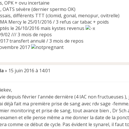
s, OPK + ovu incertaine
s, OATS sévère (dernier spermo OK)
ssais, différents TTT (clomid, gonal, menopur, ovitrelle)
MA Mercy le 25/01/2016 / 3 refus car tabac + poids
eptés le 26/10/2016 mais kystes revenus
09/02 /// 3 mois de repos
2017 transfert annulé / 3 mois de repos
novembre 2017
la
»
15 juin 2016 à 14:01
iekev,
ivie depuis février l'année dernière (4 IAC non fructueuses ),
'ai déjà fait ma première prise de sang avec rdv sage -femme
ier monitoring et prise de sang, tout avance bien , Dr Sch a
examen et elle pense même a me donner la date de la ponctio
ra comme ce début de cycle. Pas évident le synarel, il faut t