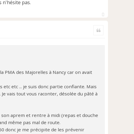
s n'hésite pas.
H
a
Citer
u
t
la PMA des Majorelles à Nancy car on avait
 etc etc ... je suis donc partie confiante. Mais
. Je vais tout vous raconter, désolée du pâté à
on aprem et rentre à midi (repas et douche
quand même pas mal de route.
50 donc je me précipite de les prévenir