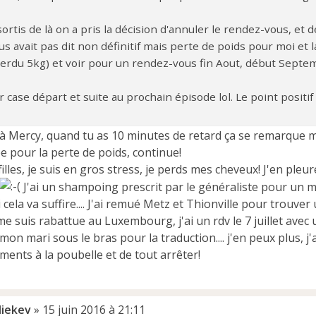
sortis de là on a pris la décision d'annuler le rendez-vous, et 
s avait pas dit non définitif mais perte de poids pour moi et la 
perdu 5kg) et voir pour un rendez-vous fin Aout, début Septe
 case départ et suite au prochain épisode lol. Le point positif
à Mercy, quand tu as 10 minutes de retard ça se remarque 
e pour la perte de poids, continue!
filles, je suis en gros stress, je perds mes cheveux! J'en pleu
J'ai un shampoing prescrit par le généraliste pour un 
i cela va suffire.... J'ai remué Metz et Thionville pour trouv
e me suis rabattue au Luxembourg, j'ai un rdv le 7 juillet av
mon mari sous le bras pour la traduction.... j'en peux plus, j
ents à la poubelle et de tout arrêter!
liekev
»
15 juin 2016 à 21:11