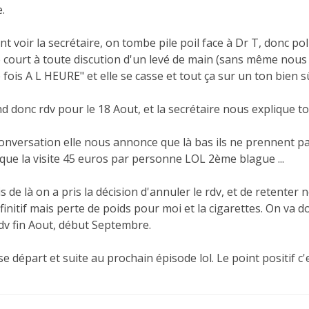
.
t voir la secrétaire, on tombe pile poil face à Dr T, donc p
e court à toute discution d'un levé de main (sans même nous 
fois A L HEURE" et elle se casse et tout ça sur un ton bien sûr
d donc rdv pour le 18 Aout, et la secrétaire nous explique t
conversation elle nous annonce que là bas ils ne prennent pas
 que la visite 45 euros par personne LOL 2ème blague ...
is de là on a pris la décision d'annuler le rdv, et de retenter 
finitif mais perte de poids pour moi et la cigarettes. On va do
dv fin Aout, début Septembre.
e départ et suite au prochain épisode lol. Le point positif c