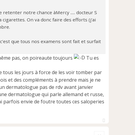
de retenter notre chance àMercy ..... docteur S
cigarettes. On va donc faire des efforts (j'ai
mbre.
 c'est que tous nos examens sont fait et surfait
même pas, on poireaute toujours
Tu es
re tous les jours à force de les voir tomber par
mois et des compléments à prendre mais je ne
er un dermatologue pas de rdv avant janvier
ec une dermatologue qui parle allemand et russe,
'ai parfois envie de foutre toutes ces saloperies
H
a
Citer