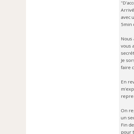
"D'ac
Arrivé
avec u
5min 
Nous 
vous 
secrét
Je sor
faire 
En rev
m'expl
repren
On re
un sec
Fin de
pour t