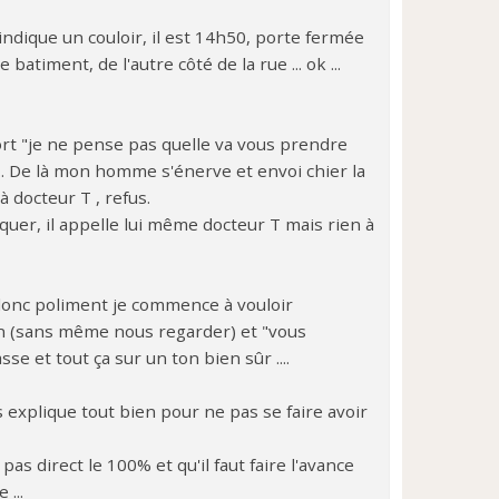
s indique un couloir, il est 14h50, porte fermée
timent, de l'autre côté de la rue ... ok ...
ort "je ne pense pas quelle va vous prendre
. De là mon homme s'énerve et envoi chier la
à docteur T , refus.
iquer, il appelle lui même docteur T mais rien à
, donc poliment je commence à vouloir
ain (sans même nous regarder) et "vous
e et tout ça sur un ton bien sûr ....
explique tout bien pour ne pas se faire avoir
as direct le 100% et qu'il faut faire l'avance
...