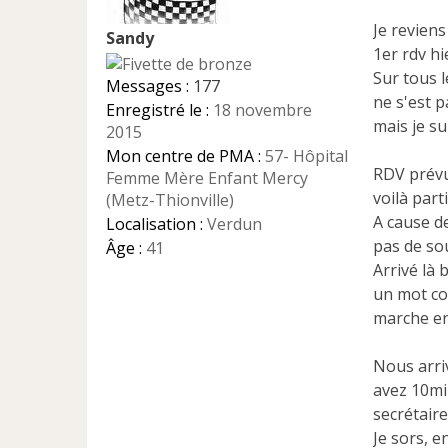
g
e
Je revien
Sandy
n
1er rdv hi
o
Sur tous l
n
Messages :
177
ne s'est p
l
Enregistré le :
18 novembre
u
mais je su
2015
Mon centre de PMA :
57- Hôpital
RDV prévu
Femme Mère Enfant Mercy
voilà par
(Metz-Thionville)
A cause de
Localisation :
Verdun
pas de so
Âge :
41
Arrivé là 
un mot com
marche en
Nous arri
avez 10mi
secrétaire
Je sors, e