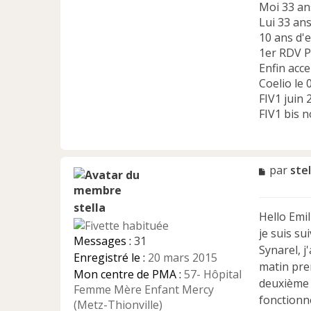
Moi 33 an
Lui 33 an
10 ans d'e
1er RDV P
Enfin acc
Coelio le 
FIV1 juin 
FIV1 bis 
M
par
stel
e
s
stella
s
Hello Emil
a
je suis su
g
Messages :
31
e
Synarel, j
Enregistré le :
20 mars 2015
n
matin prem
Mon centre de PMA :
57- Hôpital
o
deuxième 
n
Femme Mère Enfant Mercy
fonctionne
l
(Metz-Thionville)