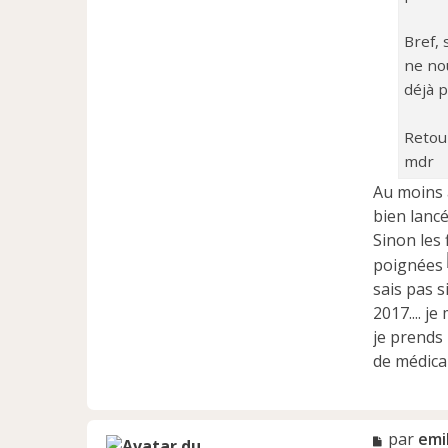
Bref, 
ne nou
déjà 
Retour
mdr
Au moins 
bien lancé
Sinon les 
poignées
sais pas s
2017.... j
je prends 
de médicam
M
par
emi