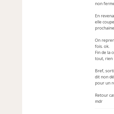
non ferme
En revenan
elle coup
prochaine 
On repren
fois. ok.
Fin de la 
tout, rien
Bref, sort
dit non dé
pour un r
Retour cas
mdr