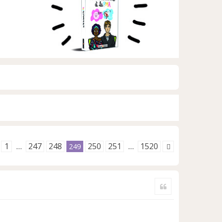
1
247
248
250
251
1520
…
249
…
Citer