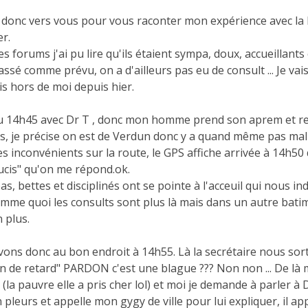
s donc vers vous pour vous raconter mon expérience avec la
er.
es forums j'ai pu lire qu'ils étaient sympa, doux, accueillants e
assé comme prévu, on a d'ailleurs pas eu de consult ... Je vai
is hors de moi depuis hier.
 14h45 avec Dr T , donc mon homme prend son aprem et rent
tis, je précise on est de Verdun donc y a quand même pas mal
s inconvénients sur la route, le GPS affiche arrivée à 14h50 
ucis" qu'on me répond.ok.
bas, bettes et disciplinés ont se pointe à l'acceuil qui nous i
me quoi les consults sont plus là mais dans un autre batiment,
 plus.
vons donc au bon endroit à 14h55. Là la secrétaire nous sor
n de retard" PARDON c'est une blague ??? Non non ... De là
 (la pauvre elle a pris cher lol) et moi je demande à parler à D
n pleurs et appelle mon gygy de ville pour lui expliquer, il ap