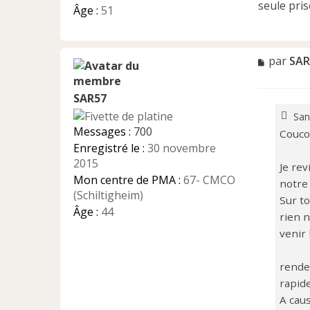
u
seule pris
Âge :
51
M
par
SAR
e
s
SAR57
s
a
Sand
g
Messages :
700
Coucou
e
Enregistré le :
30 novembre
n
2015
o
Je re
n
Mon centre de PMA :
67- CMCO
notre
l
(Schiltigheim)
Sur to
u
Âge :
44
rien n
venir 
rende
rapide
A caus