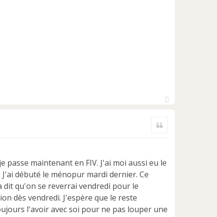
H
a
Citer
u
t
 je passe maintenant en FIV. J'ai moi aussi eu le
. J'ai débuté le ménopur mardi dernier. Ce
 dit qu'on se reverrai vendredi pour le
n dès vendredi. J'espère que le reste
oujours l'avoir avec soi pour ne pas louper une