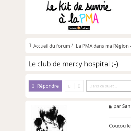
Accueil du forum
La PMA dans ma Région
Le club de mercy hospital ;-)
Répondre
M
par
San
e
s
s
Coucou les
a