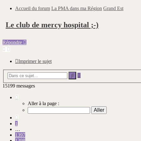
Accueil du forum
La PMA dans ma Région
Grand Est
Le club de mercy hospital ;-)
Répondre
Imprimer le sujet
Recherche
Rechercher
avancée
15199 messages
Page
1399
Aller à la page :
sur
1520
Précédente
1
…
1397
1398