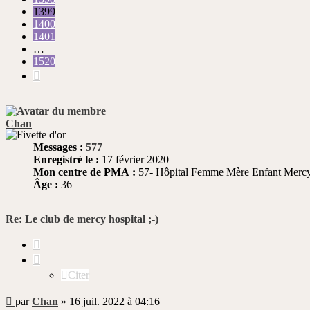
1399
1400
1401
…
1520
Suivante
Chan
Messages :
577
Enregistré le :
17 février 2020
Mon centre de PMA :
57- Hôpital Femme Mère Enfant Mercy 
Âge :
36
Re: Le club de mercy hospital ;-)
Citer
Citer
Message
par
Chan
»
16 juil. 2022 à 04:16