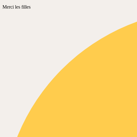
non
lu
Merci les filles