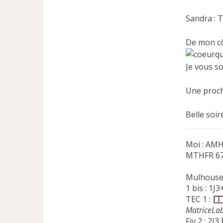
Sandra : 
De mon côt
Je vous so
Une proch
Belle soiré
Moi : AMH 
MTHFR 677
Mulhous
1 bis : 1J
TEC 1 :
MatriceLa
Fiv 2 : 2J3