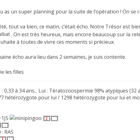
Tu as un super planning pour la suite de l’opération ! On se
é, tout va bien, ce matin, c’était écho. Notre Trésor est bi
. On est très heureux, mais encore beaucoup sur la ret
uhaite à toutes de vivre ces moments si précieux.
aine écho aura lieu dans 2 semaines, je suis contente.
e les filles
: 0,33 à 34 ans... Lui : Tératozoospermie 98% atypiques (32 
 hétérozygote pour lui / 1298 hétérozygote pour lui et moi
e
3+1J5
b
: RAS