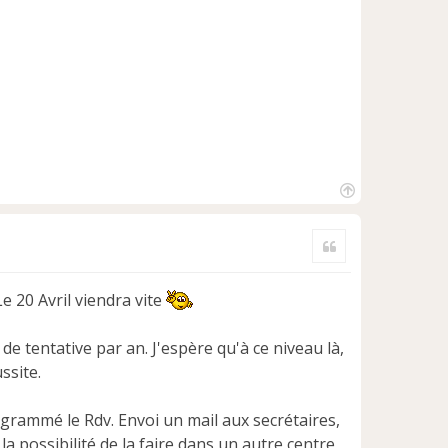
H
a
Citer
u
t
e 20 Avril viendra vite
 de tentative par an. J'espère qu'à ce niveau là,
ssite.
rogrammé le Rdv. Envoi un mail aux secrétaires,
a possibilité de la faire dans un autre centre,