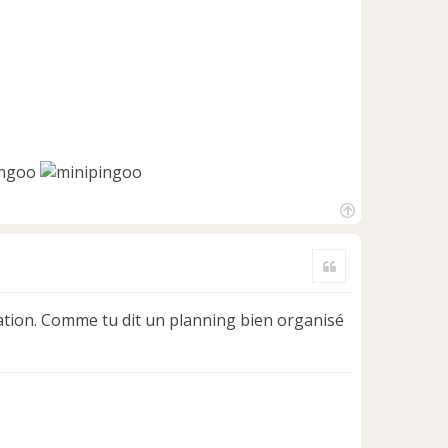
H
a
Citer
u
t
ration. Comme tu dit un planning bien organisé