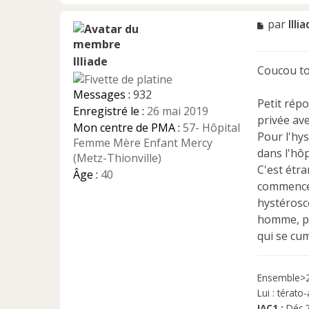
M
par
Illi
e
s
Illiade
s
Coucou to
a
g
Messages :
932
e
Petit répo
Enregistré le :
26 mai 2019
n
privée av
Mon centre de PMA :
57- Hôpital
o
Pour l'hys
n
Femme Mère Enfant Mercy
dans l'hôp
l
(Metz-Thionville)
u
C'est étra
Âge :
40
commencer 
hystérosco
homme, pe
qui se cu
Ensemble>2
Lui : térato
IAC1 :
Déc.2