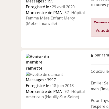
Messages :
199
tu auras p
Enregistré le :
29 avril 2020
Mon centre de PMA :
57- Hôpital
Femme Mère Enfant Mercy
Contenu c
(Metz-Thionville)
Vous de
M
par
ram
e
s
ramette
s
Coucou les
a
g
Messages :
3997
e
Emilie : 
Enregistré le :
18 juin 2018
n
mais j’im
Mon centre de PMA :
92- Hôpital
o
n
Américain (Neuilly-Sur-Seine)
Pour l’hys
l
u
J’espère q