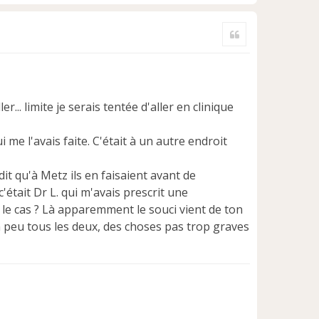
H
a
Citer
u
t
r... limite je serais tentée d'aller en clinique
i me l'avais faite. C'était à un autre endroit
it qu'à Metz ils en faisaient avant de
était Dr L. qui m'avais prescrit une
 le cas ? Là apparemment le souci vient de ton
n peu tous les deux, des choses pas trop graves