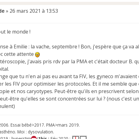
ade
»
26 mars 2021 à 13:53
ut le monde !
nse à Emilie : la vache, septembre ! Bon, j'espère que ça va alle
ec cette attente
téroscopie, j'avais pris rdv par la PMA et c'était docteur B. qu
ital.
nge que tu n'en ai pas eu avant ta FIV, les gyneco m'avaient d
les FIV pour optimiser les protocoles. Et il me semble que c'
pie et nos caryotypes. Peut-être qu'ils en prescrivent selon
ut-être qu'elles se sont concentrées sur lui ? (nous c'est u
mulent)
006. Essai bébé>2017. PMA>mars 2019.
-asthéno. Moi : dysovulation.
019 : hyperstim
/
1bis :
Fév.2020 :