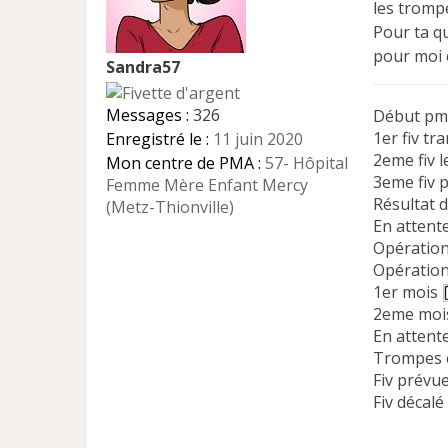
les tromp
g
e
Pour ta q
n
pour moi 
Sandra57
o
n
l
Messages :
326
Début pm
u
1er fiv tr
Enregistré le :
11 juin 2020
2eme fiv 
Mon centre de PMA :
57- Hôpital
3eme fiv 
Femme Mère Enfant Mercy
Résultat 
(Metz-Thionville)
En attent
Opération
Opération
1er mois
2eme mois
En attent
Trompes 
Fiv prévue
Fiv décalé