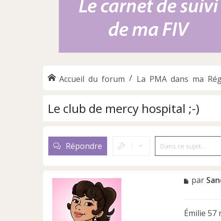
Accueil du forum
La PMA dans ma Rég
Le club de mercy hospital ;-)
Répondre
M
par
San
e
s
s
Émilie 57
a