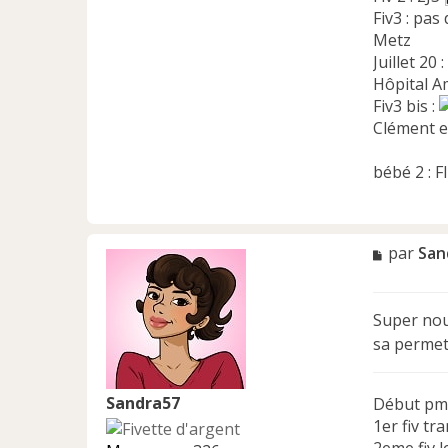
Fiv3 : pas 
Metz
Juillet 20
Hôpital A
Fiv3 bis :
Clément e
bébé 2 : F
M
par
San
e
s
s
Super nou
a
sa permet
g
e
n
Sandra57
Début pm
o
n
1er fiv tr
l