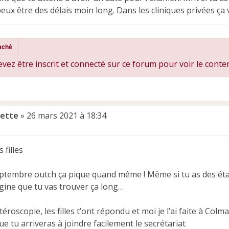
eux être des délais moin long. Dans les cliniques privées ça v
aché
vez être inscrit et connecté sur ce forum pour voir le conte
ette
»
26 mars 2021 à 18:34
 filles
Septembre outch ça pique quand même ! Même si tu as des ét
agine que tu vas trouver ça long…
téroscopie, les filles t’ont répondu et moi je l’ai faite à Colm
ue tu arriveras à joindre facilement le secrétariat