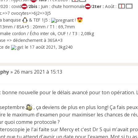
2020 : covid
/
2bis :
Juin : chute hormonale
/
2ter :
Août :
.=>7 ovocytes=>6J2=>3J5
la banquise
& TEF 1J5 :
!
 13mm / 8SA+5 : 20mm / T1 : 69,7mm
malie cordon / Écho inter ok, OUF ! / T3 : 2,08kg
ase => déclenchement à 36SA+3
ce de
le 17 août 2021, 3kg240
phy
»
26 mars 2021 à 15:13
 bonne nouvelle pour le délais avancé pour ton opération. L
: septembre
, ça deviens de plus en plus long! Ça fais peux
faire le maximum d'examen pour maximiser les chances de réu
ur quoi comme protocole ?
teroscopie je l'ai faite sur Mercy et c'est Dr S qui m'avait p
nt que tu attend d'avoir un date pour l'examen. Mnt si tu as l