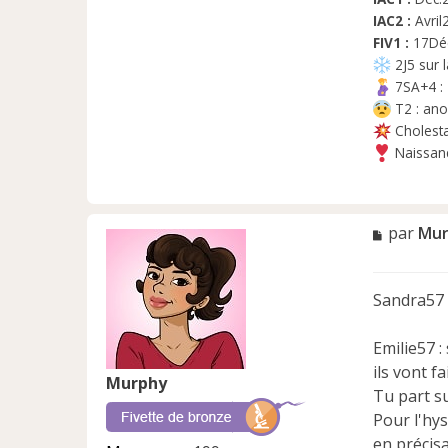
IAC2 :
Avril
FIV1 :
17Déc
2J5 sur 
7SA+4 :
T2 : ano
Cholest
Naissan
M
par
Mur
e
s
s
Sandra57 :
a
g
e
Emilie57 
n
ils vont 
Murphy
o
Tu part s
n
Pour l'hys
l
u
en précisa