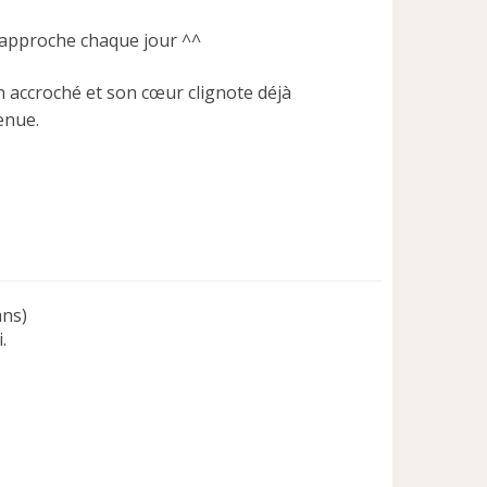
 rapproche chaque jour ^^
en accroché et son cœur clignote déjà
enue.
ans)
.