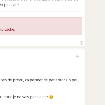
a plus vite.
nu caché.
H
a
Citer
u
t
apes de prévu, ça permet de patienter un peu,
ar, donc je ne vais pas t’aider