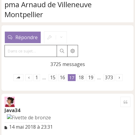
pma Arnaud de Villeneuve
Montpellier
Répondre
Rechercher
Recherche avancée
3725 messages
1
15
16
18
19
373
…
17
…
Cite
Java34
M
14 mai 2018 à 23:31
e