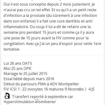
n
Oui il est sous conceptio depuis 2 mois justement. Je
l
u
n'aurai pas cru un tel effet. Et vu qu'il a un petit reste
d'infection a la prostate (du sûrement à une infection
dans son enfance) il a fait une cure dantibio et anti
inflammatoire. Du coup il lui a dit de refaire une la
semaine pro pendant 15 jours et comme ça il y aura
une pose de 15 jours avant la FIV comme pour la
congélation. Avec ça j'ai un peu d'espoir pour cette 1ere
tentative.
Lui 26 ans OATS
Moi 25 ans OPK
Mariage le 25 juillet 2015
Essai bébé depuis mars 2016
Début du parcours PMA à ADV Montpellier
FIV ICSI 1 : 22 ovocytes 16 matures 9 fécondés 》4 j5
Transfert reporté à septembre car
Hyperstimulation