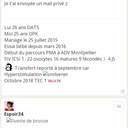
s
Je t'ai envoyée un mail privé ;)
a
g
e
n
Lui 26 ans OATS
o
n
Moi 25 ans OPK
l
Mariage le 25 juillet 2015
u
Essai bébé depuis mars 2016
Début du parcours PMA à ADV Montpellier
FIV ICSI 1 : 22 ovocytes 16 matures 9 fécondés 》4 j5
Transfert reporté à septembre car
Hyperstimulation
Octobre 2018 TEC 1
H
a
Cite
u
t
Espoir34