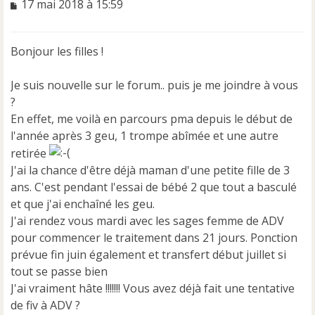
M
17 mai 2018 à 15:59
e
s
s
Bonjour les filles !
a
g
e
Je suis nouvelle sur le forum.. puis je me joindre à vous
n
?
o
En effet, me voilà en parcours pma depuis le début de
n
l'année après 3 geu, 1 trompe abîmée et une autre
l
u
retirée
J'ai la chance d'être déjà maman d'une petite fille de 3
ans. C'est pendant l'essai de bébé 2 que tout a basculé
et que j'ai enchaîné les geu.
J'ai rendez vous mardi avec les sages femme de ADV
pour commencer le traitement dans 21 jours. Ponction
prévue fin juin également et transfert début juillet si
tout se passe bien
J'ai vraiment hâte !!!!!!! Vous avez déjà fait une tentative
de fiv à ADV ?