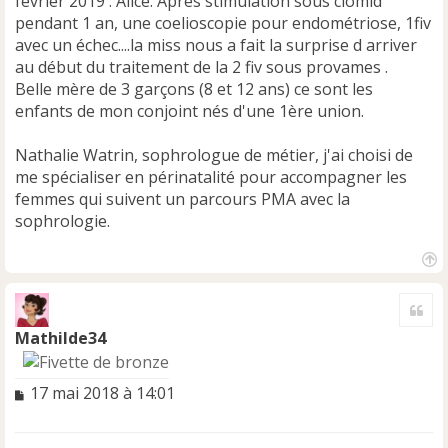
février 2019 : Alice. Après stimulation sous clomid
pendant 1 an, une coelioscopie pour endométriose, 1fiv
avec un échec....la miss nous a fait la surprise d arriver
au début du traitement de la 2 fiv sous provames .
Belle mère de 3 garçons (8 et 12 ans) ce sont les
enfants de mon conjoint nés d'une 1ère union.
Nathalie Watrin, sophrologue de métier, j'ai choisi de
me spécialiser en périnatalité pour accompagner les
femmes qui suivent un parcours PMA avec la
sophrologie.
H
a
Cite
u
t
Mathilde34
M
17 mai 2018 à 14:01
e
s