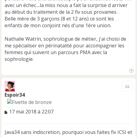
avec un échec....la miss nous a fait la surprise d arriver
au début du traitement de la 2 fiv sous provames .
Belle mère de 3 garçons (8 et 12 ans) ce sont les
enfants de mon conjoint nés d'une 1ère union.
Nathalie Watrin, sophrologue de métier, j'ai choisi de
me spécialiser en périnatalité pour accompagner les
femmes qui suivent un parcours PMA avec la
sophrologie.
H
a
Cite
u
t
Espoir34
M
17 mai 2018 à 22:07
e
s
s
Java34 sans indiscretion, pourquoi vous faites fiv ICSI et
a