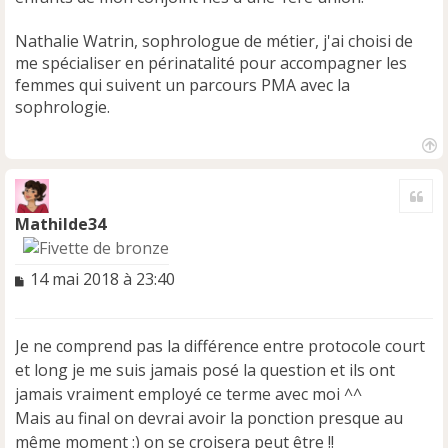
Nathalie Watrin, sophrologue de métier, j'ai choisi de
me spécialiser en périnatalité pour accompagner les
femmes qui suivent un parcours PMA avec la
sophrologie.
H
a
Cite
u
t
Mathilde34
M
14 mai 2018 à 23:40
e
s
s
Je ne comprend pas la différence entre protocole court
a
et long je me suis jamais posé la question et ils ont
g
e
jamais vraiment employé ce terme avec moi ^^
n
Mais au final on devrai avoir la ponction presque au
o
même moment :) on se croisera peut être !!