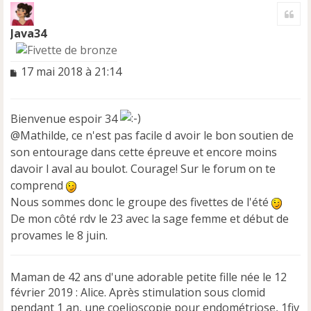
a
Cite
u
t
Java34
M
17 mai 2018 à 21:14
e
s
s
Bienvenue espoir 34
a
@Mathilde, ce n'est pas facile d avoir le bon soutien de
g
e
son entourage dans cette épreuve et encore moins
n
davoir l aval au boulot. Courage! Sur le forum on te
o
comprend
n
Nous sommes donc le groupe des fivettes de l'été
l
u
De mon côté rdv le 23 avec la sage femme et début de
provames le 8 juin.
Maman de 42 ans d'une adorable petite fille née le 12
février 2019 : Alice. Après stimulation sous clomid
pendant 1 an, une coelioscopie pour endométriose, 1fiv