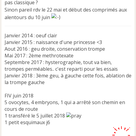
pas classique ?
g
e
Sinon pareil rdv le 22 mai et début des comprimés aux
n
alentours du 10 juin
o
n
l
Janvier 2014 : oeuf clair
u
Janvier 2015 : naissance d'une princesse <3
Aout 2016 : geu droite, conservation trompe
Mai 2017 : 2ème methrotexate
Septembre 2017 : hysterographie, tout va bien,
trompes perméables.. c'est reparti pour les essais
Janvier 2018 : 3ème geu, à gauche cette fois, ablation de
la trompe gauche
FIV juin 2018
5 ovocytes, 4 embryons, 1 qui a arrêté son chemin en
cours de route
1 transféré le 5 juillet 2018
1 petit esquimaux j6