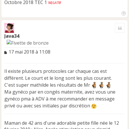
Octobre 2018 TEC 1
H
a
Cite
u
t
Java34
M
17 mai 2018 à 11:08
e
s
s
Il existe plusieurs protocoles car chaque cas est
a
différent. Le court et le long sont les plus courant.
g
e
C'est super mathilde les résultats de Mr
n
Ma gynéco par en congés maternite, avez vous une
o
gynéco pma à ADV à me recommander en message
n
privé ou avec ses initiales par discrétion
l
u
Maman de 42 ans d'une adorable petite fille née le 12