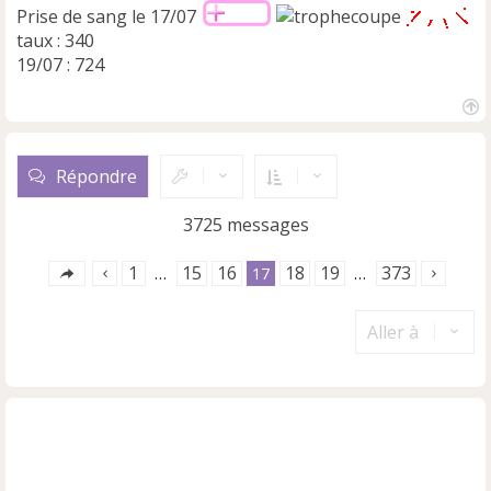
Prise de sang le 17/07
taux : 340
19/07 : 724
H
a
u
Répondre
t
3725 messages
1
15
16
18
19
373
…
17
…
Aller à