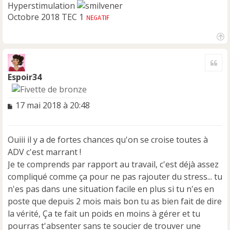
Hyperstimulation
Octobre 2018 TEC 1
H
a
Cite
u
t
Espoir34
M
17 mai 2018 à 20:48
e
s
s
Ouiii il y a de fortes chances qu'on se croise toutes à
a
ADV c'est marrant !
g
e
Je te comprends par rapport au travail, c'est déjà assez
n
compliqué comme ça pour ne pas rajouter du stress... tu
o
n'es pas dans une situation facile en plus si tu n'es en
n
poste que depuis 2 mois mais bon tu as bien fait de dire
l
u
la vérité, Ça te fait un poids en moins à gérer et tu
pourras t'absenter sans te soucier de trouver une