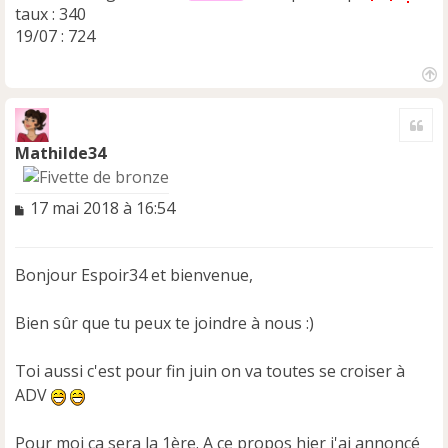
taux : 340
19/07 : 724
H
a
Cite
u
t
Mathilde34
M
17 mai 2018 à 16:54
e
s
s
Bonjour Espoir34 et bienvenue,
a
g
e
Bien sûr que tu peux te joindre à nous :)
n
o
Toi aussi c'est pour fin juin on va toutes se croiser à
n
ADV
l
u
Pour moi ça sera la 1ère. A ce propos hier j'ai annoncé