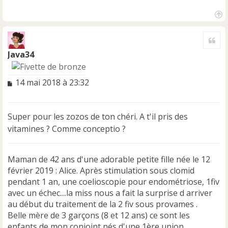
H
a
Cite
u
t
Java34
M
14 mai 2018 à 23:32
e
s
s
Super pour les zozos de ton chéri. A t'il pris des
a
vitamines ? Comme conceptio ?
g
e
n
Maman de 42 ans d'une adorable petite fille née le 12
o
n
février 2019 : Alice. Après stimulation sous clomid
l
pendant 1 an, une coelioscopie pour endométriose, 1fiv
u
avec un échec....la miss nous a fait la surprise d arriver
au début du traitement de la 2 fiv sous provames .
Belle mère de 3 garçons (8 et 12 ans) ce sont les
enfants de mon conjoint nés d'une 1ère union.