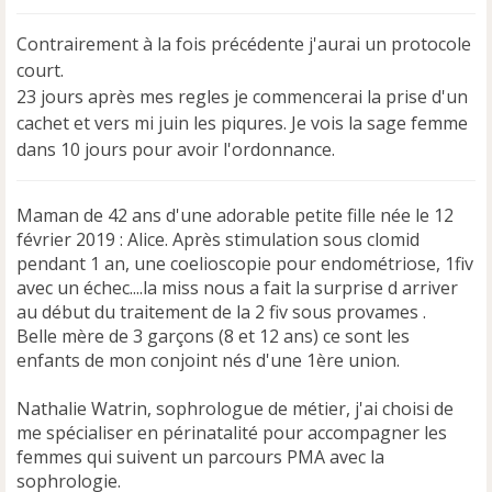
s
s
Contrairement à la fois précédente j'aurai un protocole
a
court.
g
e
23 jours après mes regles je commencerai la prise d'un
n
cachet et vers mi juin les piqures. Je vois la sage femme
o
dans 10 jours pour avoir l'ordonnance.
n
l
u
Maman de 42 ans d'une adorable petite fille née le 12
février 2019 : Alice. Après stimulation sous clomid
pendant 1 an, une coelioscopie pour endométriose, 1fiv
avec un échec....la miss nous a fait la surprise d arriver
au début du traitement de la 2 fiv sous provames .
Belle mère de 3 garçons (8 et 12 ans) ce sont les
enfants de mon conjoint nés d'une 1ère union.
Nathalie Watrin, sophrologue de métier, j'ai choisi de
me spécialiser en périnatalité pour accompagner les
femmes qui suivent un parcours PMA avec la
sophrologie.