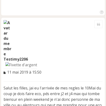
H
a
Cite
u
t
Testimy2206
M
11 mai 2019 à 15:50
e
s
s
Salut les filles, jai eu l'arrivée de mes regles le 10Mai du
a
coup je dois faire eco, pds entre j2 et j4 max qui tombe
g
e
biensur en plein weekend je n'ai donc personne de ma
n
ville ou au alentours qui peut me prendre pour une eco