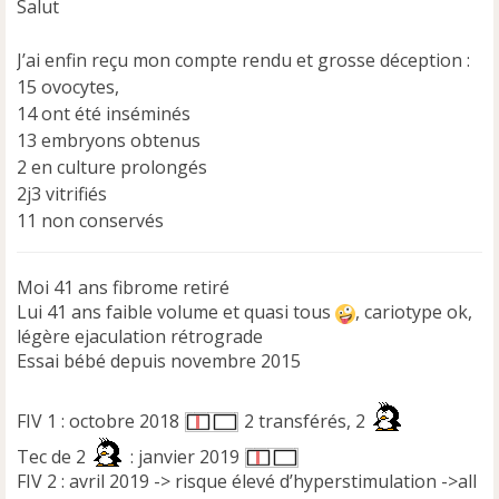
Salut
a
g
e
J’ai enfin reçu mon compte rendu et grosse déception :
n
15 ovocytes,
o
14 ont été inséminés
n
13 embryons obtenus
l
u
2 en culture prolongés
2j3 vitrifiés
11 non conservés
Moi 41 ans fibrome retiré
Lui 41 ans faible volume et quasi tous
, cariotype ok,
légère ejaculation rétrograde
Essai bébé depuis novembre 2015
FIV 1 : octobre 2018
2 transférés, 2
Tec de 2
: janvier 2019
FIV 2 : avril 2019 -> risque élevé d’hyperstimulation ->all