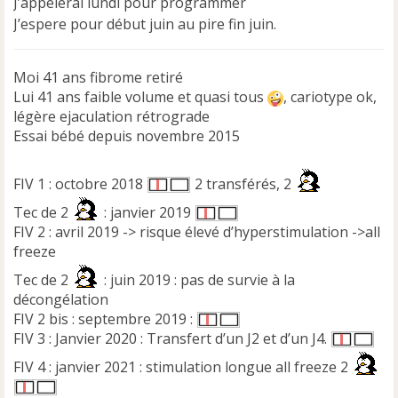
J’appelerai lundi pour programmer
l
J’espere pour début juin au pire fin juin.
u
Moi 41 ans fibrome retiré
Lui 41 ans faible volume et quasi tous
, cariotype ok,
légère ejaculation rétrograde
Essai bébé depuis novembre 2015
FIV 1 : octobre 2018
2 transférés, 2
Tec de 2
: janvier 2019
FIV 2 : avril 2019 -> risque élevé d’hyperstimulation ->all
freeze
Tec de 2
: juin 2019 : pas de survie à la
décongélation
FIV 2 bis : septembre 2019 :
FIV 3 : Janvier 2020 : Transfert d’un J2 et d’un J4.
FIV 4 : janvier 2021 : stimulation longue all freeze 2