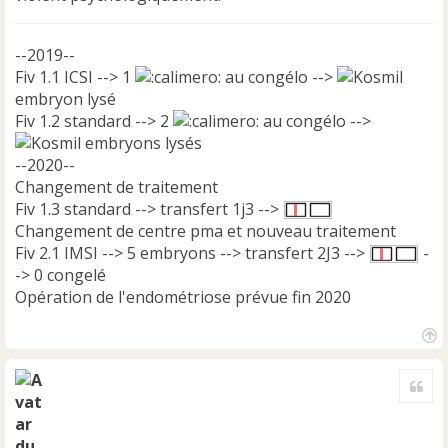
--2019--
Fiv 1.1 ICSI --> 1
au congélo -->
embryon lysé
Fiv 1.2 standard --> 2
au congélo -->
embryons lysés
--2020--
Changement de traitement
Fiv 1.3 standard --> transfert 1j3 -->
Changement de centre pma et nouveau traitement
Fiv 2.1 IMSI --> 5 embryons --> transfert 2J3 -->
-
-> 0 congelé
Opération de l'endométriose prévue fin 2020
H
a
Cite
u
t