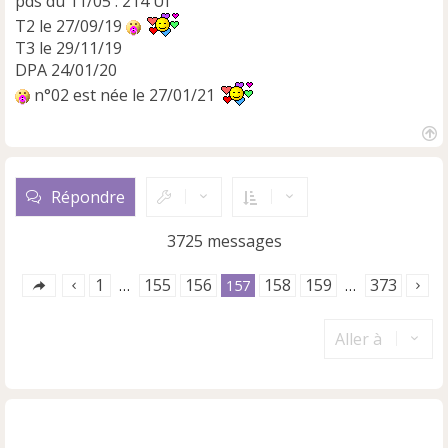
pds du 11/05 : 214 UI
T2 le 27/09/19
T3 le 29/11/19
DPA 24/01/20
n°02 est née le 27/01/21
H
a
u
Répondre
t
3725 messages
1
155
156
158
159
373
…
157
…
Aller à