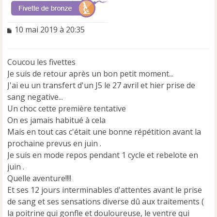
M
10 mai 2019 à 20:35
e
s
s
Coucou les fivettes
a
Je suis de retour après un bon petit moment...
g
e
J'ai eu un transfert d'un J5 le 27 avril et hier prise de
n
sang negative...
o
Un choc cette première tentative
n
On es jamais habitué à cela
l
u
Mais en tout cas c'était une bonne répétition avant la
prochaine prevus en juin .
Je suis en mode repos pendant 1 cycle et rebelote en
juin .
Quelle aventure!!!!
Et ses 12 jours interminables d'attentes avant le prise
de sang et ses sensations diverse dû aux traitements (
la poitrine qui gonfle et douloureuse, le ventre qui