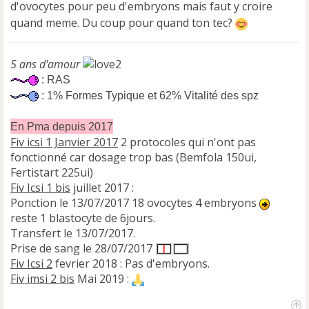
d'ovocytes pour peu d'embryons mais faut y croire
g
e
quand meme. Du coup pour quand ton tec?
n
o
n
5 ans d'amour
l
: RAS
u
: 1% Formes Typique et 62% Vitalité des spz
En Pma depuis 2017
Fiv icsi 1 Janvier 2017
2 protocoles qui n'ont pas
fonctionné car dosage trop bas (Bemfola 150ui,
Fertistart 225ui)
Fiv Icsi 1 bis
juillet 2017 :
Ponction le 13/07/2017 18 ovocytes 4 embryons
reste 1 blastocyte de 6jours.
Transfert le 13/07/2017.
Prise de sang le 28/07/2017
Fiv Icsi 2
fevrier 2018 : Pas d'embryons.
Fiv imsi 2 bis
Mai 2019 :