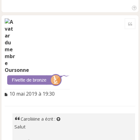
H
a
Cite
u
t
Oursonne
M
10 mai 2019 à 19:30
e
s
s
a
Caroliiiine
a écrit :
g
Salut
e
n