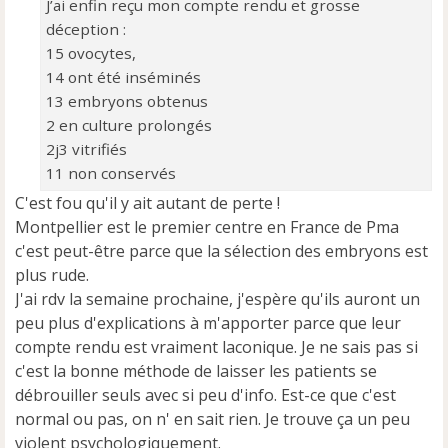
o
J’ai enfin reçu mon compte rendu et grosse
n
déception :
l
15 ovocytes,
u
14 ont été inséminés
13 embryons obtenus
2 en culture prolongés
2j3 vitrifiés
11 non conservés
C'est fou qu'il y ait autant de perte !
Montpellier est le premier centre en France de Pma
c'est peut-être parce que la sélection des embryons est
plus rude.
J'ai rdv la semaine prochaine, j'espère qu'ils auront un
peu plus d'explications à m'apporter parce que leur
compte rendu est vraiment laconique. Je ne sais pas si
c'est la bonne méthode de laisser les patients se
débrouiller seuls avec si peu d'info. Est-ce que c'est
normal ou pas, on n' en sait rien. Je trouve ça un peu
violent psychologiquement.