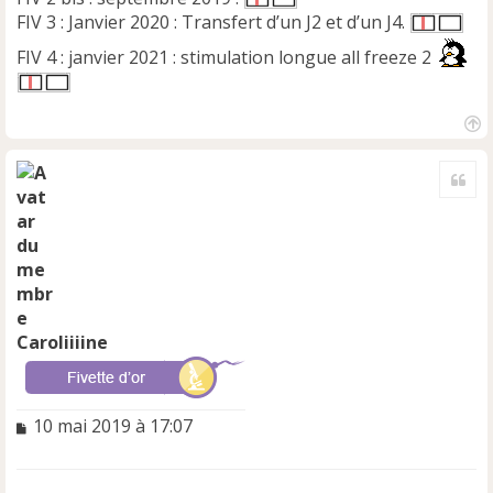
FIV 3 : Janvier 2020 : Transfert d’un J2 et d’un J4.
FIV 4 : janvier 2021 : stimulation longue all freeze 2
H
a
Cite
u
t
Caroliiiine
M
10 mai 2019 à 17:07
e
s
s