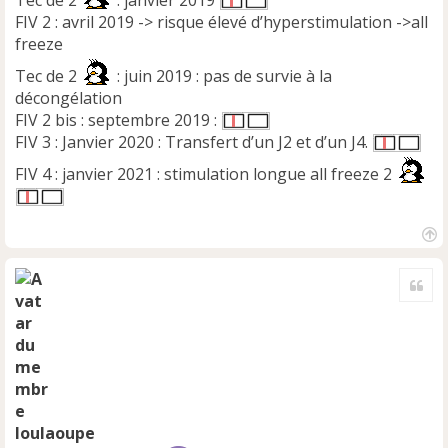
Tec de 2
: janvier 2019
FIV 2 : avril 2019 -> risque élevé d’hyperstimulation ->all
freeze
Tec de 2
: juin 2019 : pas de survie à la
décongélation
FIV 2 bis : septembre 2019 :
FIV 3 : Janvier 2020 : Transfert d’un J2 et d’un J4.
FIV 4 : janvier 2021 : stimulation longue all freeze 2
H
a
Cite
u
t
loulaoupe