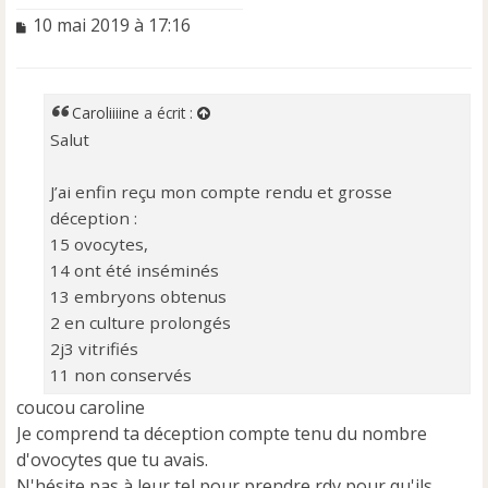
M
10 mai 2019 à 17:16
e
s
s
a
Caroliiiine
a écrit :
g
Salut
e
n
o
J’ai enfin reçu mon compte rendu et grosse
n
déception :
l
15 ovocytes,
u
14 ont été inséminés
13 embryons obtenus
2 en culture prolongés
2j3 vitrifiés
11 non conservés
coucou caroline
Je comprend ta déception compte tenu du nombre
d'ovocytes que tu avais.
N'hésite pas à leur tel pour prendre rdv pour qu'ils