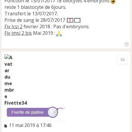
Ponction le 13/07/2017 18 ovocytes 4 embryons
reste 1 blastocyte de 6jours.
Transfert le 13/07/2017.
Prise de sang le 28/07/2017
Fiv Icsi 2
fevrier 2018 : Pas d'embryons.
Fiv imsi 2 bis
Mai 2019 :
H
a
Cite
u
t
Fivette34
M
11 mai 2019 à 17:46
e