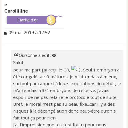
Caroliiiine
M
09 mai 2019 à 17:52
e
s
s
a
Oursonne
a écrit :
g
Salut,
e
pour ma part j'ai reçu le CR,
. Seul 1 embryon a
n
o
été congelé sur 9 mâtures. Je m'attendais à mieux,
n
surtout par rapport à leurs explications du début, je
l
m'attendais à 3/4 embryons de réserve. J'avais
u
espoir de ne pas refaire le protocole tout de suite.
Bref, le moral n'est pas au beau fixe...car il y a des
risques à la décongélation donc peut-être qu'on a
fait tout ça pour rien...
J'ai l'impression que tout est foutu pour nous.