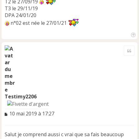
T2 le 27/09/19
T3 le 29/11/19
DPA 24/01/20
n°02 est née le 27/01/21
H
a
Cite
u
t
Testimy2206
M
10 mai 2019 à 17:27
e
s
s
Salut je comprend aussi c vrai que sa fais beaucoup
a