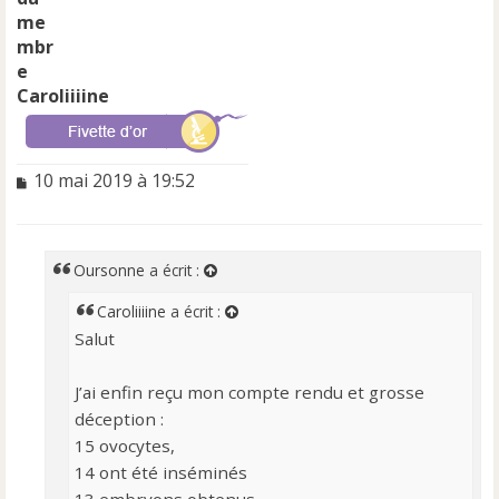
Caroliiiine
M
10 mai 2019 à 19:52
e
s
s
a
Oursonne
a écrit :
g
e
Caroliiiine
a écrit :
n
Salut
o
n
l
J’ai enfin reçu mon compte rendu et grosse
u
déception :
15 ovocytes,
14 ont été inséminés