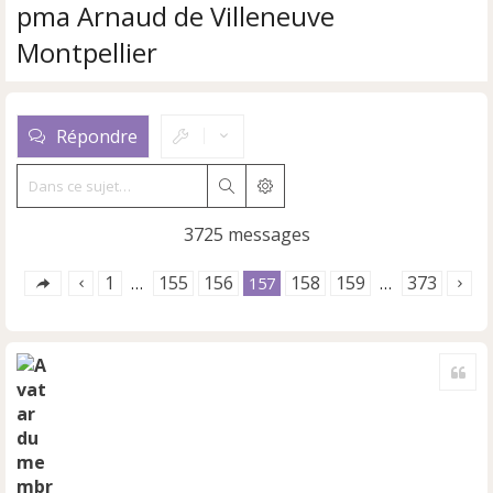
pma Arnaud de Villeneuve
Montpellier
Répondre
Rechercher
Recherche avancée
3725 messages
1
155
156
158
159
373
…
157
…
Cite