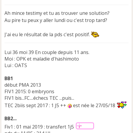
s
s
Ah mince testimy et tu as trouver une solution?
a
Au pire tu peux y aller lundi ou c'est trop tard?
g
e
n
J'ai eu le résultat de la pds c'est positif.
o
n
l
Lui 36 moi 39 En couple depuis 11 ans.
u
Moi : OPK et maladie d'hashimoto
Lui : OATS
BB1
début PMA 2013
FIV1 2015: 0 embryons
FIV1 bis...FC....échecs TEC ...puis...
TEC 2biis sept 2017 : 1 J5 ++
est née le 27/05/18
BB2...
Fiv1 : 01 mai 2019 : transfert 1j5