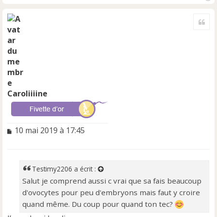
H
a
Cite
u
t
Caroliiiine
M
10 mai 2019 à 17:45
e
s
s
a
Testimy2206
a écrit :
g
Salut je comprend aussi c vrai que sa fais beaucoup
e
d'ovocytes pour peu d'embryons mais faut y croire
n
o
quand même. Du coup pour quand ton tec?
n