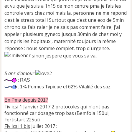
o
et vu que je suis a 1h15 de mon centre pma je fais les
n
controle vers chez moi mais la, personne ne me repond
l
u
c'est le stress total ! Surtout que c'est une eco de 5min
chrono sa fais raler je ne sais pas comment faire, j'ai
appeler plusieurs gyneco jusqua 30min de chez moi y
compris les hopitaux , maternité toujours la même
réponse : nous somme complet, trop d'urgence.
sinon jespere que vous sa va..
5 ans d'amour
: RAS
: 1% Formes Typique et 62% Vitalité des spz
En Pma depuis 2017
Fiv icsi 1 Janvier 2017
2 protocoles qui n'ont pas
fonctionné car dosage trop bas (Bemfola 150ui,
Fertistart 225ui)
Fiv Icsi 1 bis
juillet 2017 :