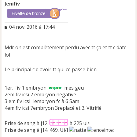
t
Jenifiv
M
04 nov. 2016 à 17:44
e
s
s
Mdr on est complètement perdu avec tt ça et tt c date
a
lol
g
e
n
Le principal c d avoir tt qui ce passe bien
o
n
l
1er. Fiv 1 embryon
mes geu
u
2em fiv icsi 2 embryon négative
3 em fiv icsi 1embryon fc à 6 Sam
4em fiv icsi 7embryon 3replacé et 3. Vitrifié
Prise de sang à j12
à 225 ui/l
Prise de sang à j14. 469. Ui/l