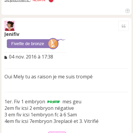
H
a
Cite
u
t
Jenifiv
M
04 nov. 2016 à 17:38
e
s
s
Oui Mely tu as raison je me suis trompé
a
g
e
n
1er. Fiv 1 embryon
o
mes geu
n
2em fiv icsi 2 embryon négative
l
3 em fiv icsi 1embryon fc à 6 Sam
u
4em fiv icsi 7embryon 3replacé et 3. Vitrifié