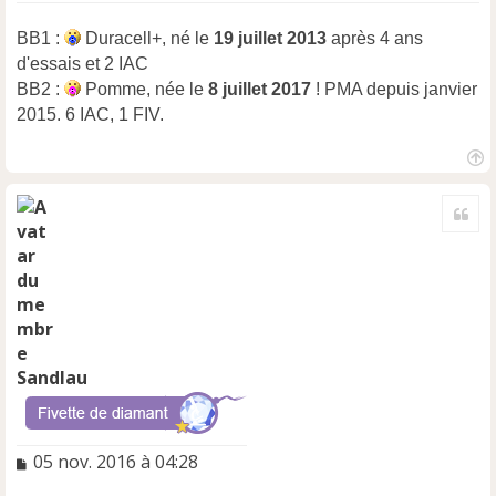
n
l
BB1 :
Duracell+, né le
19 juillet 2013
après 4 ans
u
d'essais et 2 IAC
BB2 :
Pomme, née le
8 juillet 2017
! PMA depuis janvier
2015. 6 IAC, 1 FIV.
H
a
Cite
u
t
Sandlau
M
05 nov. 2016 à 04:28
e