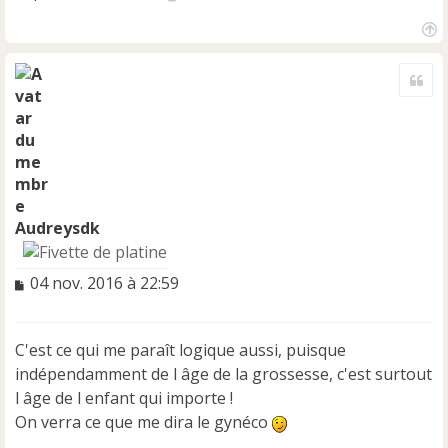
H
a
Cite
u
t
Audreysdk
M
04 nov. 2016 à 22:59
e
s
s
C'est ce qui me paraît logique aussi, puisque
a
indépendamment de l âge de la grossesse, c'est surtout
g
e
l âge de l enfant qui importe !
n
On verra ce que me dira le gynéco
o