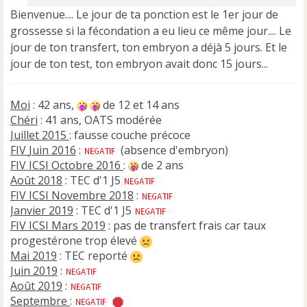
Bienvenue.... Le jour de ta ponction est le 1er jour de
grossesse si la fécondation a eu lieu ce même jour.... Le
jour de ton transfert, ton embryon a déjà 5 jours. Et le
jour de ton test, ton embryon avait donc 15 jours...
Moi
: 42 ans,
de 12 et 14 ans
Chéri
: 41 ans, OATS modérée
Juillet 2015
: fausse couche précoce
FIV
Juin 2016
:
(absence d'embryon)
FIV ICSI Octobre 2016
:
de 2 ans
Août 2018
: TEC d'1 J5
FIV ICSI Novembre 2018
:
Janvier 2019
: TEC d'1 J5
FIV ICSI Mars 2019
: pas de transfert frais car taux
progestérone trop élevé
Mai 2019
: TEC reporté
Juin 2019
:
Août 2019
:
Septembre
: