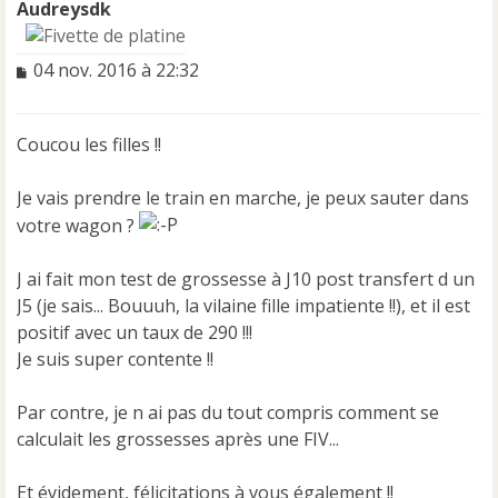
Audreysdk
M
04 nov. 2016 à 22:32
e
s
s
Coucou les filles !!
a
g
e
Je vais prendre le train en marche, je peux sauter dans
n
votre wagon ?
o
n
J ai fait mon test de grossesse à J10 post transfert d un
l
u
J5 (je sais... Bouuuh, la vilaine fille impatiente !!), et il est
positif avec un taux de 290 !!!
Je suis super contente !!
Par contre, je n ai pas du tout compris comment se
calculait les grossesses après une FIV...
Et évidement, félicitations à vous également !!