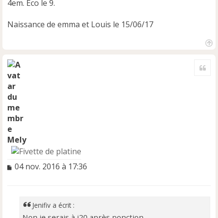
4em. Eco le 9.
Naissance de emma et Louis le 15/06/17
H
a
Cite
u
t
Mely
M
04 nov. 2016 à 17:36
e
s
s
a
Jenifiv a écrit :
g
Non je serais à j20 après ponction,