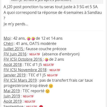
e
n
A J20 post ponction tu seras tout juste à 3 SG et 5 SA.
o
A quoi correspond ta réponse de 4 semaines à Sandlau
n
?
l
Je m'y perds....
u
Moi
: 42 ans,
de 12 et 14 ans
Chéri
: 41 ans, OATS modérée
Juillet 2015
: fausse couche précoce
FIV
Juin 2016
:
(absence d'embryon)
FIV ICSI Octobre 2016
:
de 2 ans
Août 2018
: TEC d'1 J5
FIV ICSI Novembre 2018
:
Janvier 2019
: TEC d'1 J5
FIV ICSI Mars 2019
: pas de transfert frais car taux
progestérone trop élevé
Mai 2019
: TEC reporté
Juin 2019
:
Août 2019
:
Septembre
: