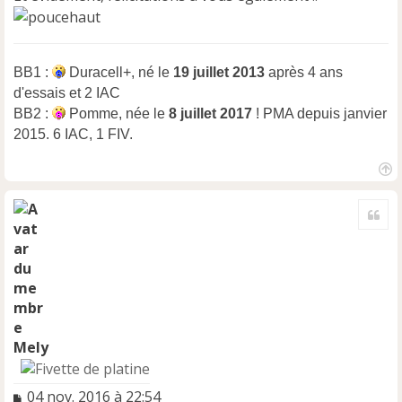
BB1 :
Duracell+, né le
19 juillet 2013
après 4 ans
d'essais et 2 IAC
BB2 :
Pomme, née le
8 juillet 2017
! PMA depuis janvier
2015. 6 IAC, 1 FIV.
H
a
Cite
u
t
Mely
M
04 nov. 2016 à 22:54