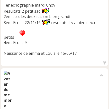
1er échographie mardi 8nov
Résultats 2 petit sac
2em eco, les deux sac on bien grandi
3em. Eco le 22/11/16
résultats il y a bien deux
petits
4em. Eco le 9.
Naissance de emma et Louis le 15/06/17
H
a
Cite
u
t