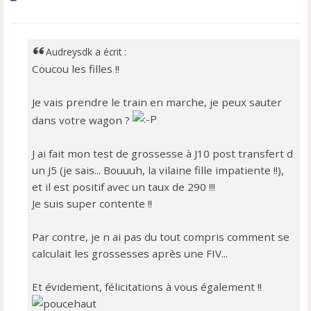
e
s
s
a
Audreysdk a écrit :
g
Coucou les filles !!
e
n
o
Je vais prendre le train en marche, je peux sauter
n
dans votre wagon ?
l
u
J ai fait mon test de grossesse à J10 post transfert d
un J5 (je sais... Bouuuh, la vilaine fille impatiente !!),
et il est positif avec un taux de 290 !!!
Je suis super contente !!
Par contre, je n ai pas du tout compris comment se
calculait les grossesses après une FIV...
Et évidement, félicitations à vous également !!