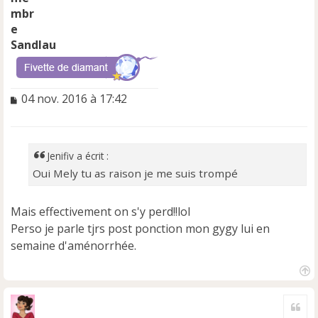
Sandlau
M
04 nov. 2016 à 17:42
e
s
s
a
Jenifiv a écrit :
g
Oui Mely tu as raison je me suis trompé
e
n
o
Mais effectivement on s'y perd!!lol
n
Perso je parle tjrs post ponction mon gygy lui en
l
semaine d'aménorrhée.
u
H
a
Cite
u