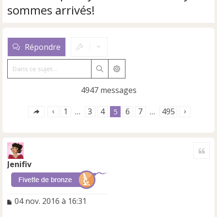
sommes arrivés!
Répondre
Rechercher
Recherche avancée
4947 messages
1
3
4
6
7
495
…
5
…
Cite
Jenifiv
M
04 nov. 2016 à 16:31
e