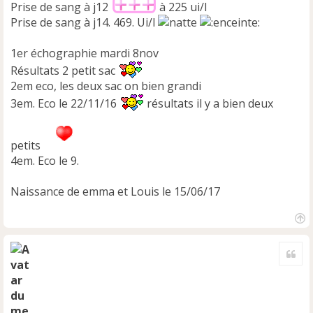
Prise de sang à j12
à 225 ui/l
Prise de sang à j14. 469. Ui/l
1er échographie mardi 8nov
Résultats 2 petit sac
2em eco, les deux sac on bien grandi
3em. Eco le 22/11/16
résultats il y a bien deux
petits
4em. Eco le 9.
Naissance de emma et Louis le 15/06/17
H
a
Cite
u
t