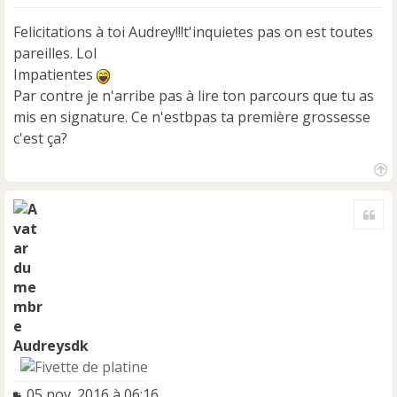
s
s
Felicitations à toi Audrey!!!t'inquietes pas on est toutes
a
pareilles. Lol
g
e
Impatientes
n
Par contre je n'arribe pas à lire ton parcours que tu as
o
mis en signature. Ce n'estbpas ta première grossesse
n
c'est ça?
l
u
H
a
Cite
u
t
Audreysdk
M
05 nov. 2016 à 06:16