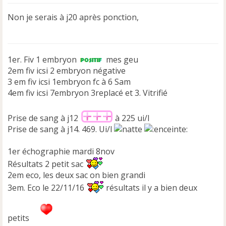
s
s
Non je serais à j20 après ponction,
a
g
e
n
1er. Fiv 1 embryon
o
mes geu
n
2em fiv icsi 2 embryon négative
l
3 em fiv icsi 1embryon fc à 6 Sam
u
4em fiv icsi 7embryon 3replacé et 3. Vitrifié
Prise de sang à j12
à 225 ui/l
Prise de sang à j14. 469. Ui/l
1er échographie mardi 8nov
Résultats 2 petit sac
2em eco, les deux sac on bien grandi
3em. Eco le 22/11/16
résultats il y a bien deux
petits