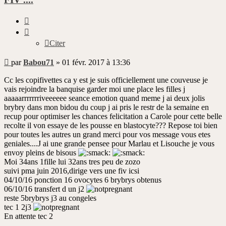
Citer
Citer
Message
par
Babou71
»
01 févr. 2017 à 13:36
non
lu
Cc les copifivettes ca y est je suis officiellement une couveuse je
vais rejoindre la banquise garder moi une place les filles j
aaaaarrrrrrriveeeeee seance emotion quand meme j ai deux jolis
brybry dans mon bidou du coup j ai pris le restr de la semaine en
recup pour optimiser les chances felicitation a Carole pour cette belle
recolte il von essaye de les pousse en blastocyte??? Repose toi bien
pour toutes les autres un grand merci pour vos message vous etes
geniales....J ai une grande pensee pour Marlau et Lisouche je vous
envoy pleins de bisous
Moi 34ans 1fille lui 32ans tres peu de zozo
suivi pma juin 2016,dirige vers une fiv icsi
04/10/16 ponction 16 ovocytes 6 brybrys obtenus
06/10/16 transfert d un j2
reste 5brybrys j3 au congeles
tec 1 2j3
En attente tec 2