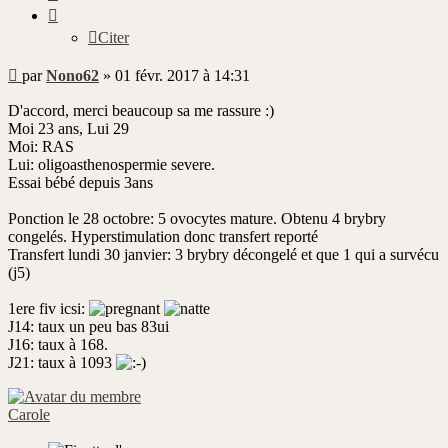
Citer
Message
par
Nono62
»
01 févr. 2017 à 14:31
non
lu
D'accord, merci beaucoup sa me rassure :)
Moi 23 ans, Lui 29
Moi: RAS
Lui: oligoasthenospermie severe.
Essai bébé depuis 3ans
Ponction le 28 octobre: 5 ovocytes mature. Obtenu 4 brybry
congelés. Hyperstimulation donc transfert reporté
Transfert lundi 30 janvier: 3 brybry décongelé et que 1 qui a survécu
(j5)
1ere fiv icsi:
J14: taux un peu bas 83ui
J16: taux à 168.
J21: taux à 1093
Carole