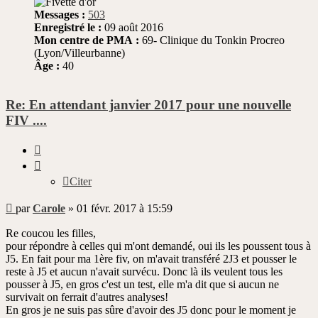
Messages :
503
Enregistré le :
09 août 2016
Mon centre de PMA :
69- Clinique du Tonkin Procreo
(Lyon/Villeurbanne)
Âge :
40
Re: En attendant janvier 2017 pour une nouvelle
FIV ....
Citer
Citer
Message
par
Carole
»
01 févr. 2017 à 15:59
non
lu
Re coucou les filles,
pour répondre à celles qui m'ont demandé, oui ils les poussent tous à
J5. En fait pour ma 1ère fiv, on m'avait transféré 2J3 et pousser le
reste à J5 et aucun n'avait survécu. Donc là ils veulent tous les
pousser à J5, en gros c'est un test, elle m'a dit que si aucun ne
survivait on ferrait d'autres analyses!
En gros je ne suis pas sûre d'avoir des J5 donc pour le moment je