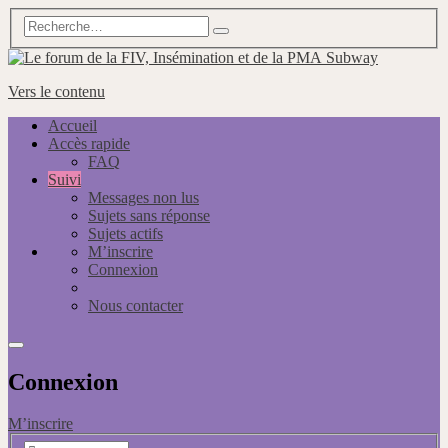
Subway
Vers le contenu
Accueil
Accès rapide
FAQ
Suivi
Messages non lus
Sujets sans réponse
Sujets actifs
M’inscrire
Connexion
Nous contacter
Connexion
M’inscrire