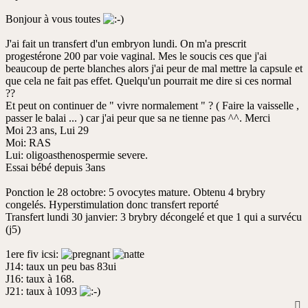
non
lu
Bonjour à vous toutes
J'ai fait un transfert d'un embryon lundi. On m'a prescrit
progestérone 200 par voie vaginal. Mes le soucis ces que j'ai
beaucoup de perte blanches alors j'ai peur de mal mettre la capsule et
que cela ne fait pas effet. Quelqu'un pourrait me dire si ces normal
??
Et peut on continuer de " vivre normalement " ? ( Faire la vaisselle ,
passer le balai ... ) car j'ai peur que sa ne tienne pas ^^. Merci
Moi 23 ans, Lui 29
Moi: RAS
Lui: oligoasthenospermie severe.
Essai bébé depuis 3ans
Ponction le 28 octobre: 5 ovocytes mature. Obtenu 4 brybry
congelés. Hyperstimulation donc transfert reporté
Transfert lundi 30 janvier: 3 brybry décongelé et que 1 qui a survécu
(j5)
1ere fiv icsi:
J14: taux un peu bas 83ui
J16: taux à 168.
J21: taux à 1093
H