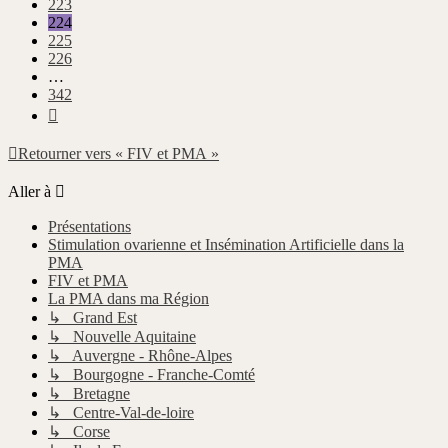
223
224
225
226
…
342
Suivante
Retourner vers « FIV et PMA »
Aller à
Présentations
Stimulation ovarienne et Insémination Artificielle dans la
PMA
FIV et PMA
La PMA dans ma Région
↳ Grand Est
↳ Nouvelle Aquitaine
↳ Auvergne - Rhône-Alpes
↳ Bourgogne - Franche-Comté
↳ Bretagne
↳ Centre-Val-de-loire
↳ Corse