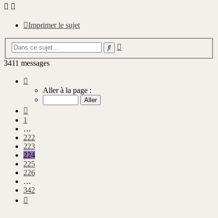
Imprimer le sujet
Recherche
Rechercher
avancée
3411 messages
Page
224
Aller à la page :
sur
342
Précédente
1
…
222
223
224
225
226
…
342
Suivante