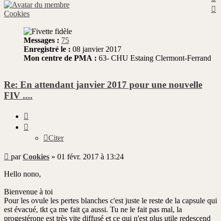
H
Cookies
Messages :
75
Enregistré le :
08 janvier 2017
Mon centre de PMA :
63- CHU Estaing Clermont-Ferrand
Re: En attendant janvier 2017 pour une nouvelle
FIV ....
Citer
Citer
Message
par
Cookies
»
01 févr. 2017 à 13:24
non
lu
Hello nono,
Bienvenue à toi
Pour les ovule les pertes blanches c'est juste le reste de la capsule qui
est évacué, tkt ça me fait ça aussi. Tu ne le fait pas mal, la
progestérone est très vite diffusé et ce qui n'est plus utile redescend