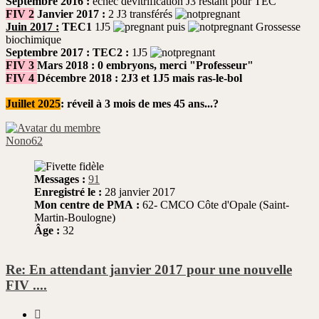
Septembre 2016 :
échec dévitrification J3 restant pour TEC
FIV 2
Janvier 2017 :
2 J3 transférés
Juin 2017 :
TEC1
1J5
puis
Grossesse
biochimique
Septembre 2017 : TEC2 :
1J5
FIV 3
Mars 2018 : 0 embryons, merci "Professeur"
FIV 4
Décembre 2018 : 2J3 et 1J5 mais ras-le-bol
Juillet 2025
: réveil à 3 mois de mes 45 ans...?
Nono62
Messages :
91
Enregistré le :
28 janvier 2017
Mon centre de PMA :
62- CMCO Côte d'Opale (Saint-
Martin-Boulogne)
Âge :
32
Re: En attendant janvier 2017 pour une nouvelle
FIV ....
Citer