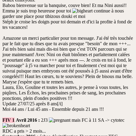
Babou bienvenue sur la banquise, couve bien! Et ma Nini aussi!!
Emma je suis trop heureuse pour toi
continue à nous
garder une place pour tibizous douki et moi
Stéph je croise les doigts pour toi demain et d'ici la profite à fond de
tes vacances!
Amazone un merci particulier pour ton message. J'ai été très touchée
par le fait que tu dises que tu avais presque "besoin" de mon +++...
J'ai très bien saisi mais dis-toi bien que c'est TON parcours qui se
joue maintenant! Avec Nini on était binômes et parfaitement calées
et pourtant elle a eu son +++ après mon ---. Je crois en toi à fond, le
"poussage" à j5 va marcher pour toi et finalement c'est moi qui te
suivrai puisque mes embryons ont été poussés à j5 aussi avant d'être
congelés!!! Haut les cœurs, tu te souviens? Plein de bisous ma belle.
Maryse j'espère que tu te remets bien.
Laura, Elo, Gouline et toutes les autres, je pense à vous toutes, les
piqûres, Les Échos, les prochaines prises de sang, les prochaines
ponctions, plein d'ondes positives !!!
Update 27/07/25 après 8 ans[/i]
Moi 44 ans / Lui 45 ans - Ensemble depuis 21 ans !!!
FIV 1
Avril 2016 :
2J3
mais FC à 11 SA -> cytotec
RDC a pris > 2 mois...