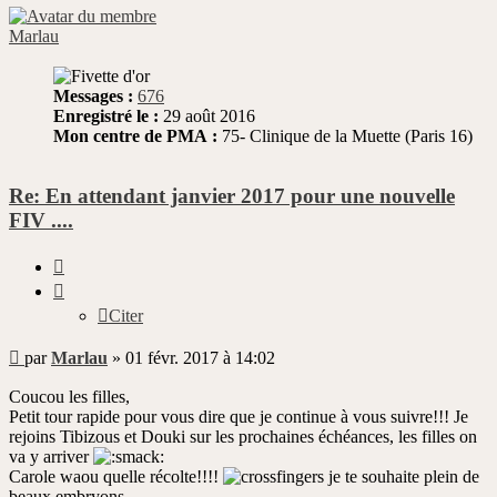
Marlau
Messages :
676
Enregistré le :
29 août 2016
Mon centre de PMA :
75- Clinique de la Muette (Paris 16)
Re: En attendant janvier 2017 pour une nouvelle
FIV ....
Citer
Citer
Message
par
Marlau
»
01 févr. 2017 à 14:02
non
lu
Coucou les filles,
Petit tour rapide pour vous dire que je continue à vous suivre!!! Je
rejoins Tibizous et Douki sur les prochaines échéances, les filles on
va y arriver
Carole waou quelle récolte!!!!
je te souhaite plein de
beaux embryons.