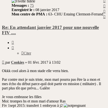
H
Messages :
75
Enregistré le :
08 janvier 2017
H
Mon centre de PMA :
63- CHU Estaing Clermont-Ferrand
H
Re: En attendant janvier 2017 pour une nouvelle
FIV ....
Citer
Citer
Message
par
Cookies
»
01 févr. 2017 à 13:02
non
lu
Okkk cool alors à mon stade elle verra bien.
Par contre moi je suis triste, mon mari pourra pas être la a mon et
mes écho du début parce-quil doit partir en mission ( militaire) . Il
part plus tôt que prévu... Galère
Je vous embrasse les filles
Moi: trompes hs et mon mari d'amour Ras
Fiv 1sept 2015: transfert 1 embryon à j2