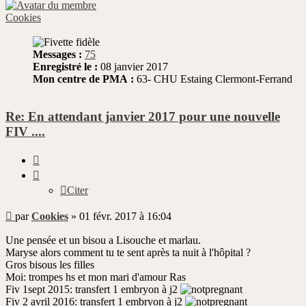
Cookies
Messages :
75
Enregistré le :
08 janvier 2017
Mon centre de PMA :
63- CHU Estaing Clermont-Ferrand
Re: En attendant janvier 2017 pour une nouvelle
FIV ....
Citer
Citer
Message
par
Cookies
»
01 févr. 2017 à 16:04
non
lu
Une pensée et un bisou a Lisouche et marlau.
Maryse alors comment tu te sent après ta nuit à l'hôpital ?
Gros bisous les filles
Moi: trompes hs et mon mari d'amour Ras
Fiv 1sept 2015: transfert 1 embryon à j2
Fiv 2 avril 2016: transfert 1 embryon à j2