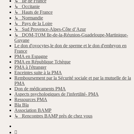
↳ Ile de France
↳ Occitanie
↳ Hauts de France
↳ Normandie
↳ Pays de la Loire
↳ Sud Provence-Alpes-Côte d’Azur
↳ DOM-TOM Ile-de-la-Réunion-Guadeloupe-Martinique-
Guyane
Le don d'ovocytes,le don de sperme et le don d'embryon en
France
PMA en Espagne
PMA en République Tchèque
PMA à l'étranger
Enceintes suite à la PMA
Remboursement par la Sécurité sociale et par la mutuelle de la
PMA
Don de médicaments PMA
Aspects psychologiques de l'infertilité- PMA
Ressources PMA
Bla Bla
Association BAMP
↳ Rencontres BAMP près de chez vous