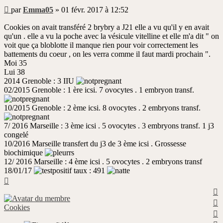
Message
par
Emma05
»
01 févr. 2017 à 12:52
non
lu
Cookies on avait transféré 2 brybry a J21 elle a vu qu'il y en avait
qu'un . elle a vu la poche avec la vésicule vitelline et elle m'a dit " on
voit que ça bloblotte il manque rien pour voir correctement les
battements du coeur , on les verra comme il faut mardi prochain ".
Moi 35
Lui 38
2014 Grenoble : 3 IIU
02/2015 Grenoble : 1 ère icsi. 7 ovocytes . 1 embryon transf.
10/2015 Grenoble : 2 ème icsi. 8 ovocytes . 2 embryons transf.
7/ 2016 Marseille : 3 ème icsi . 5 ovocytes . 3 embryons transf. 1 j3
congelé
10/2016 Marseille transfert du j3 de 3 ème icsi . Grossesse
biochimique
12/ 2016 Marseille : 4 ème icsi . 5 ovocytes . 2 embryons transf
18/01/17
taux : 491
Haut
H
H
Cookies
H
H