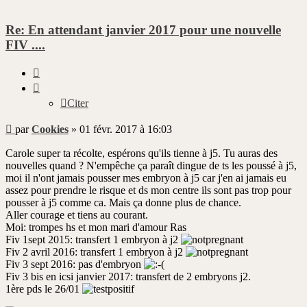
Re: En attendant janvier 2017 pour une nouvelle
FIV ....
Citer
Citer
Message
par
Cookies
»
01 févr. 2017 à 16:03
non
lu
Carole super ta récolte, espérons qu'ils tienne à j5. Tu auras des
nouvelles quand ? N'empêche ça paraît dingue de ts les poussé à j5,
moi il n'ont jamais pousser mes embryon à j5 car j'en ai jamais eu
assez pour prendre le risque et ds mon centre ils sont pas trop pour
pousser à j5 comme ca. Mais ça donne plus de chance.
Aller courage et tiens au courant.
Moi: trompes hs et mon mari d'amour Ras
Fiv 1sept 2015: transfert 1 embryon à j2
Fiv 2 avril 2016: transfert 1 embryon à j2
Fiv 3 sept 2016: pas d'embryon
Fiv 3 bis en icsi janvier 2017: transfert de 2 embryons j2.
1ère pds le 26/01