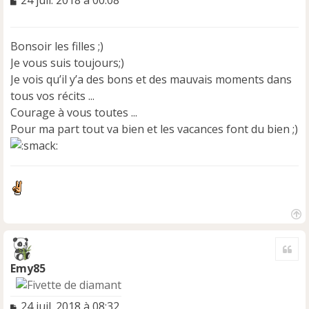
24 juil. 2018 à 00:08
e
s
s
Bonsoir les filles ;)
a
Je vous suis toujours;)
g
e
Je vois qu’il y’a des bons et des mauvais moments dans
n
tous vos récits ...
o
Courage à vous toutes ...
n
Pour ma part tout va bien et les vacances font du bien ;)
l
u
H
a
Cite
u
t
Emy85
M
24 juil. 2018 à 08:32