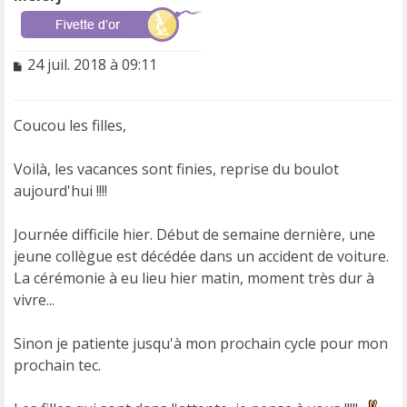
M
24 juil. 2018 à 09:11
e
s
s
Coucou les filles,
a
g
e
Voilà, les vacances sont finies, reprise du boulot
n
aujourd'hui !!!!
o
n
Journée difficile hier. Début de semaine dernière, une
l
u
jeune collègue est décédée dans un accident de voiture.
La cérémonie à eu lieu hier matin, moment très dur à
vivre...
Sinon je patiente jusqu'à mon prochain cycle pour mon
prochain tec.