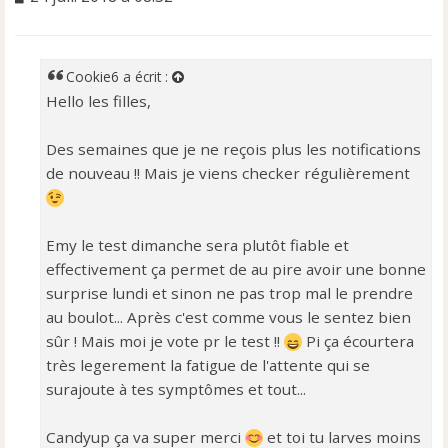
e
s
s
a
Cookie6
a écrit :
g
Hello les filles,
e
n
o
Des semaines que je ne reçois plus les notifications
n
de nouveau !! Mais je viens checker régulièrement
l
u
Emy le test dimanche sera plutôt fiable et
effectivement ça permet de au pire avoir une bonne
surprise lundi et sinon ne pas trop mal le prendre
au boulot... Après c'est comme vous le sentez bien
sûr ! Mais moi je vote pr le test !!
Pi ça écourtera
très legerement la fatigue de l'attente qui se
surajoute à tes symptômes et tout...
Candyup ça va super merci
et toi tu larves moins