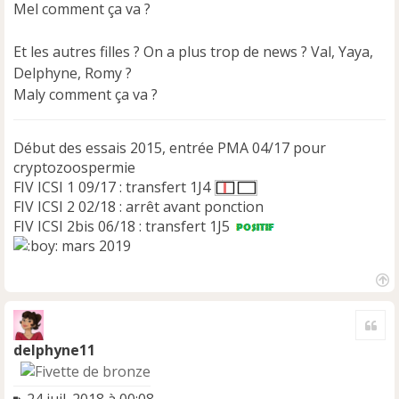
Mel comment ça va ?
Et les autres filles ? On a plus trop de news ? Val, Yaya,
Delphyne, Romy ?
Maly comment ça va ?
Début des essais 2015, entrée PMA 04/17 pour
cryptozoospermie
FIV ICSI 1 09/17 : transfert 1J4
FIV ICSI 2 02/18 : arrêt avant ponction
FIV ICSI 2bis 06/18 : transfert 1J5
mars 2019
H
a
Cite
u
t
delphyne11
M