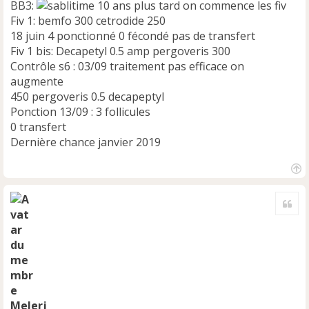
BB3:
10 ans plus tard on commence les fiv
Fiv 1: bemfo 300 cetrodide 250
18 juin 4 ponctionné 0 fécondé pas de transfert
Fiv 1 bis: Decapetyl 0.5 amp pergoveris 300
Contrôle s6 : 03/09 traitement pas efficace on
augmente
450 pergoveris 0.5 decapeptyl
Ponction 13/09 : 3 follicules
0 transfert
Dernière chance janvier 2019
H
a
Cite
u
t
Melerj