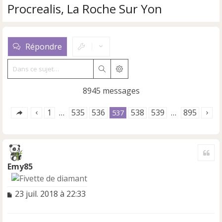
Procrealis, La Roche Sur Yon
Répondre
Rechercher
Recherche avancée
8945 messages
1
535
536
538
539
895
…
537
…
Cite
Emy85
M
23 juil. 2018 à 22:33
e
s
s