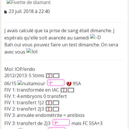
M
23 juil. 2018 à 22:40
e
s
s
J avais calculé que ta prise de sang était dimanche. J
a
espérais qu'elle soit avancée au samedi
g
e
Bah oui vous pouvez faire un test dimanche. On sera
n
avec vous
o
n
l
Moi: IOP/endo
u
2012/2013: 5 Stims
06/15
9SA
FIV 1: transformée en IAC
FIV 1: 4 embryons 0 transfert
FIV 1: transfert 1J2
FIV 2: transfert 2J3
FIV 3: annulée endométrite = antibios
FIV 3: transfert de 2J3
mais FC 5SA+3