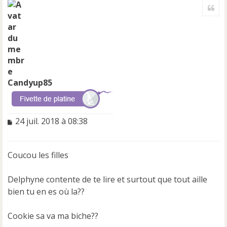
Cite
u
t
Candyup85
M
24 juil. 2018 à 08:38
e
s
s
Coucou les filles
a
g
e
Delphyne contente de te lire et surtout que tout aille
n
bien tu en es où la??
o
n
Cookie sa va ma biche??
l
u