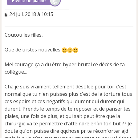
M
24 juil. 2018 à 10:15
e
s
s
Coucou les filles,
a
g
e
Que de tristes nouvelles
n
o
Mel courage ça a du être hyper brutal ce décès de ta
n
collègue...
l
u
Cha je suis vraiment tellement désolée pour toi, c'est
normal que tu n'en puisses plus c'est de la torture tous
ces espoirs et ces négatifs qui durent qui durent qui
durent. Prends le temps de te reposer et de panser tes
plaies, une fois de plus, et qui sait peut être que la
chirurgie va te permettre d'atteindre enfin ton but ?? Je
doute qu'on puisse dire qqchose pr te réconforter ajd