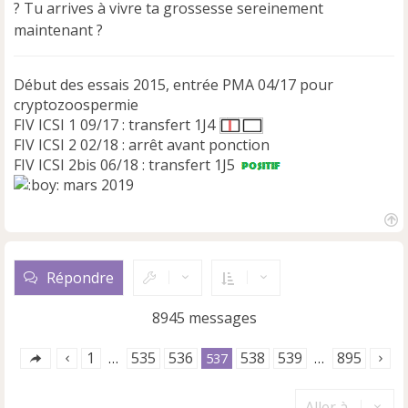
? Tu arrives à vivre ta grossesse sereinement
maintenant ?
Début des essais 2015, entrée PMA 04/17 pour
cryptozoospermie
FIV ICSI 1 09/17 : transfert 1J4
FIV ICSI 2 02/18 : arrêt avant ponction
FIV ICSI 2bis 06/18 : transfert 1J5
mars 2019
H
a
u
Répondre
t
8945 messages
1
535
536
538
539
895
…
537
…
Aller à