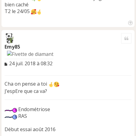
bien caché
T2 le 24/05
H
a
Cite
u
t
Emy85
M
24 juil. 2018 à 08:32
e
s
s
Cha on pense a toi
a
J’espEre que ca va?
g
e
n
o
Endométriose
n
RAS
l
u
Début essai août 2016