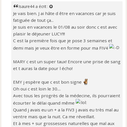
a
Isaure44
a écrit :
g
Je vais bien. J ai hâte d être en vacances car je suis
e
fatiguée de tout ça...
n
o
Je suis en vacances le 01/08 au soir donc c est avec
n
plaisir le déjeuner LUCY!!!
l
C est la première fois que je pose 3 semaines et
u
demi mais je veux être en forme pour ma FIV4
MARY c est un super taux! Encore une prise de sang
et t auras la date pour l écho!
EMY j espère que c est bon signe
Oh oui c est loin le 30....
Avec tous les progrès de la médecine, ils pourraient
écourter le délai quand même
Quand j avais eu un + a la FIV3 j avais eu très mal au
ventre mais que la nuit. Ca me réveillait.
Et à mes + sur grossesses naturelles que mal aux