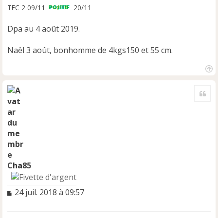
TEC 2 09/11
20/11
Dpa au 4 août 2019.
Naël 3 août, bonhomme de 4kgs150 et 55 cm.
H
a
Cite
u
t
Cha85
M
24 juil. 2018 à 09:57
e
s