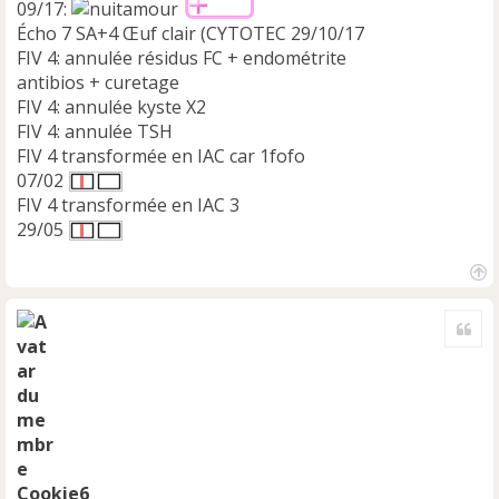
09/17:
Écho 7 SA+4 Œuf clair (CYTOTEC 29/10/17
FIV 4: annulée résidus FC + endométrite
antibios + curetage
FIV 4: annulée kyste X2
FIV 4: annulée TSH
FIV 4 transformée en IAC car 1fofo
07/02
FIV 4 transformée en IAC 3
29/05
H
a
Cite
u
t
Cookie6