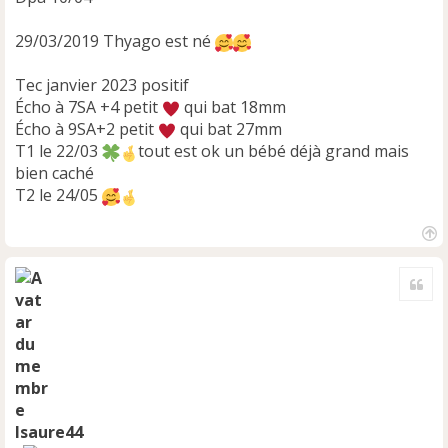
29/03/2019 Thyago est né
Tec janvier 2023 positif
Écho à 7SA +4 petit
qui bat 18mm
Écho à 9SA+2 petit
qui bat 27mm
T1 le 22/03
tout est ok un bébé déjà grand mais
bien caché
T2 le 24/05
H
a
Cite
u
t
Isaure44