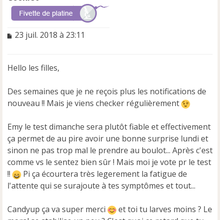
M
23 juil. 2018 à 23:11
e
s
s
Hello les filles,
a
g
e
Des semaines que je ne reçois plus les notifications de
n
nouveau !! Mais je viens checker régulièrement
o
n
Emy le test dimanche sera plutôt fiable et effectivement
l
u
ça permet de au pire avoir une bonne surprise lundi et
sinon ne pas trop mal le prendre au boulot... Après c'est
comme vs le sentez bien sûr ! Mais moi je vote pr le test
!!
Pi ça écourtera très legerement la fatigue de
l'attente qui se surajoute à tes symptômes et tout...
Candyup ça va super merci
et toi tu larves moins ? Le