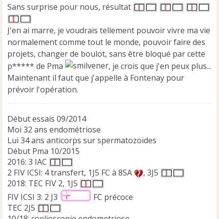
s
Sans surprise pour nous, résultat
a
g
e
J'en ai marre, je voudrais tellement pouvoir vivre ma vie
n
normalement comme tout le monde, pouvoir faire des
o
projets, changer de boulot, sans être bloqué par cette
n
p***** de Pma
, je crois que j'en peux plus...
l
u
Maintenant il faut que j'appelle à Fontenay pour
prévoir l'opération.
Début essais 09/2014
Moi 32 ans endométriose
Lui 34 ans anticorps sur spermatozoïdes
Début Pma 10/2015
2016: 3 IAC
2 FIV ICSI: 4 transfert, 1J5 FC à 8SA
, 3J5
2018: TEC FIV 2, 1J5
FIV ICSI 3: 2 J3
FC précoce
TEC 2J5
10/18: coelioscopie endometriose