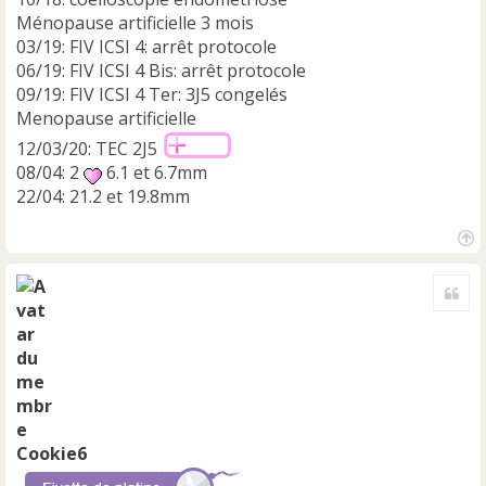
Ménopause artificielle 3 mois
03/19: FIV ICSI 4: arrêt protocole
06/19: FIV ICSI 4 Bis: arrêt protocole
09/19: FIV ICSI 4 Ter: 3J5 congelés
Menopause artificielle
12/03/20: TEC 2J5
08/04: 2
6.1 et 6.7mm
22/04: 21.2 et 19.8mm
H
a
Cite
u
t
Cookie6