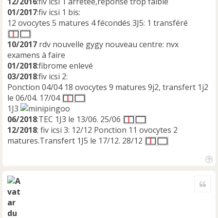
12/2016
:fiv icsi 1 arrétée,réponse trop faible
01/2017
:fiv icsi 1 bis:
12 ovocytes 5 matures 4 fécondés 3J5: 1 transféré
10/2017
rdv nouvelle gygy nouveau centre: nvx
examens à faire
01/2018
:fibrome enlevé
03/2018
:fiv icsi 2:
Ponction 04/04 18 ovocytes 9 matures 9j2, transfert 1j2
le 06/04. 17/04
1J3
06/2018
:TEC 1J3 le 13/06. 25/06
12/2018
: fiv icsi 3: 12/12 Ponction 11 ovocytes 2
matures.Transfert 1J5 le 17/12. 28/12
H
a
Cite
u
t