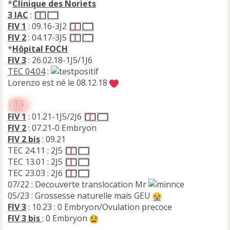
*
Clinique des Noriets
3 IAC
:
FIV 1
: 09.16-3J2
FIV 2
: 04.17-3J5
*
Hôpital FOCH
FIV 3
: 26.02.18-1J5/1J6
TEC 04.04
:
Lorenzo est né le 08.12.18
BB2
FIV 1
: 01.21-1J5/2J6
FIV 2
: 07.21-0 Embryon
FIV 2 bis
: 09.21
TEC 24.11 : 2J5
TEC 13.01 : 2J5
TEC 23.03 : 2J6
07/22 : Decouverte translocation Mr
05/23 : Grossesse naturelle mais GEU
FIV 3
: 10.23 : 0 Embryon/Ovulation precoce
FIV 3 bis
: 0 Embryon