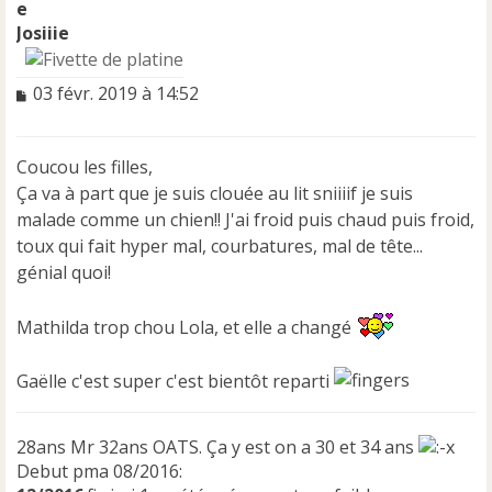
Josiiie
M
03 févr. 2019 à 14:52
e
s
s
Coucou les filles,
a
Ça va à part que je suis clouée au lit sniiiif je suis
g
e
malade comme un chien!! J'ai froid puis chaud puis froid,
n
toux qui fait hyper mal, courbatures, mal de tête...
o
génial quoi!
n
l
u
Mathilda trop chou Lola, et elle a changé
Gaëlle c'est super c'est bientôt reparti
28ans Mr 32ans OATS. Ça y est on a 30 et 34 ans
Debut pma 08/2016: