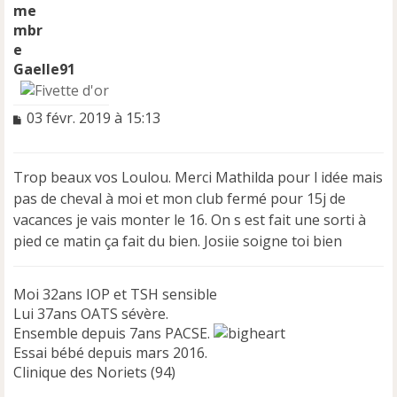
Gaelle91
M
03 févr. 2019 à 15:13
e
s
s
Trop beaux vos Loulou. Merci Mathilda pour l idée mais
a
pas de cheval à moi et mon club fermé pour 15j de
g
e
vacances je vais monter le 16. On s est fait une sorti à
n
pied ce matin ça fait du bien. Josiie soigne toi bien
o
n
l
Moi 32ans IOP et TSH sensible
u
Lui 37ans OATS sévère.
Ensemble depuis 7ans PACSE.
Essai bébé depuis mars 2016.
Clinique des Noriets (94)