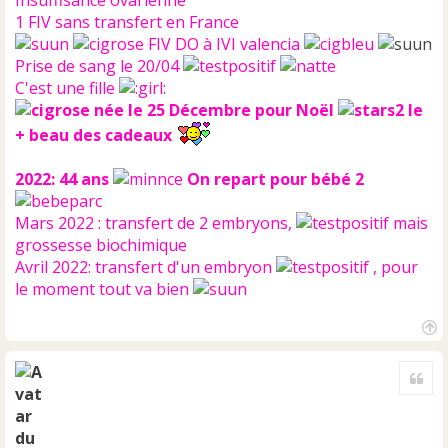
1 FIV sans transfert en France
FIV DO à IVI valencia
Prise de sang le 20/04
C'est une fille
née le 25 Décembre pour Noël
le
+ beau des cadeaux
2022: 44 ans
On repart pour bébé 2
Mars 2022 : transfert de 2 embryons,
mais
grossesse biochimique
Avril 2022: transfert d'un embryon
, pour
le moment tout va bien
H
a
Cite
u
t