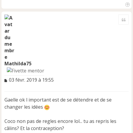
H
a
Cite
u
t
Mathilda75
M
03 févr. 2019 à 19:55
e
s
s
Gaelle ok l important est de se détendre et de se
a
changer les idées
g
e
n
Coco non pas de regles encore lol... tu as repris les
o
câlins? Et la contraception?
n