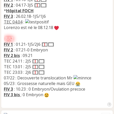
FIV 2
: 04.17-3J5
*
Hôpital FOCH
FIV 3
: 26.02.18-1J5/1J6
TEC 04.04
:
Lorenzo est né le 08.12.18
BB2
FIV 1
: 01.21-1J5/2J6
FIV 2
: 07.21-0 Embryon
FIV 2 bis
: 09.21
TEC 24.11 : 2J5
TEC 13.01 : 2J5
TEC 23.03 : 2J6
07/22 : Decouverte translocation Mr
05/23 : Grossesse naturelle mais GEU
FIV 3
: 10.23 : 0 Embryon/Ovulation precoce
FIV 3 bis
: 0 Embryon
H
a