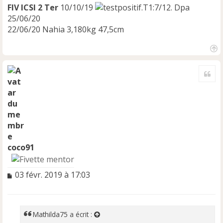
FIV ICSI 2 Ter
10/10/19
.T1:7/12. Dpa
25/06/20
22/06/20 Nahia 3,180kg 47,5cm
H
a
Cite
u
t
coco91
M
03 févr. 2019 à 17:03
e
s
s
a
Mathilda75
a écrit :
g