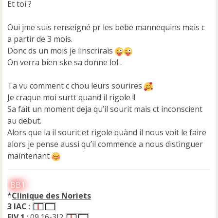
n
Et toi ?
o
n
Oui jme suis renseigné pr les bebe mannequins mais c
l
u
a partir de 3 mois.
Donc ds un mois je linscrirais
On verra bien ske sa donne lol .
Ta vu comment c chou leurs sourires
Je craque moi surtt quand il rigole !!
Sa fait un moment deja qu’il sourit mais ct inconscient
au debut.
Alors que la il sourit et rigole quànd il nous voit le faire
alors je pense aussi qu’il commence a nous distinguer
maintenant
BB1
*
Clinique des Noriets
3 IAC
:
FIV 1
: 09.16-3J2