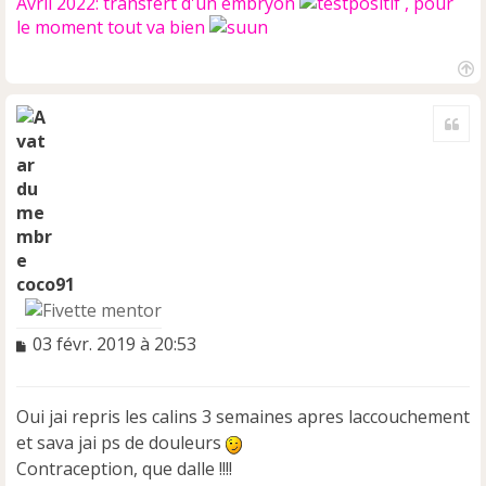
Avril 2022: transfert d'un embryon
, pour
le moment tout va bien
H
a
Cite
u
t
coco91
M
03 févr. 2019 à 20:53
e
s
s
Oui jai repris les calins 3 semaines apres laccouchement
a
et sava jai ps de douleurs
g
e
Contraception, que dalle !!!!