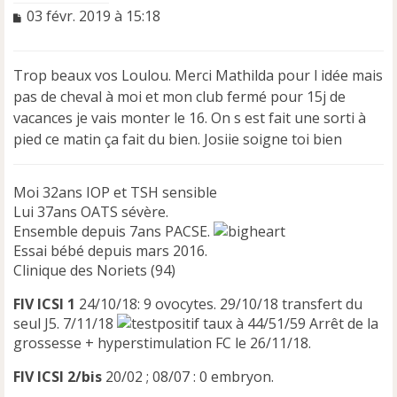
M
03 févr. 2019 à 15:18
e
s
s
Trop beaux vos Loulou. Merci Mathilda pour l idée mais
a
pas de cheval à moi et mon club fermé pour 15j de
g
e
vacances je vais monter le 16. On s est fait une sorti à
n
pied ce matin ça fait du bien. Josiie soigne toi bien
o
n
l
Moi 32ans IOP et TSH sensible
u
Lui 37ans OATS sévère.
Ensemble depuis 7ans PACSE.
Essai bébé depuis mars 2016.
Clinique des Noriets (94)
FIV ICSI 1
24/10/18: 9 ovocytes. 29/10/18 transfert du
seul J5. 7/11/18
taux à 44/51/59 Arrêt de la
grossesse + hyperstimulation FC le 26/11/18.
FIV ICSI 2/bis
20/02 ; 08/07 : 0 embryon.