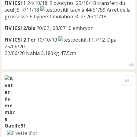
FIV ICSI 1
24/10/18: 9 ovocytes. 29/10/18 transfert du
seul J5. 7/11/18
taux à 44/51/59 Arrêt de la
grossesse + hyperstimulation FC le 26/11/18.
FIV ICSI 2/bis
20/02 ; 08/07 : 0 embryon.
FIV ICSI 2 Ter
10/10/19
.T1:7/12. Dpa
25/06/20
22/06/20 Nahia 3,180kg 47,5cm
H
a
Cite
u
t
Gaelle91