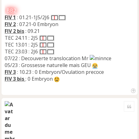
BB2
FIV 1
: 01.21-1J5/2J6
FIV 2
: 07.21-0 Embryon
FIV 2 bis
: 09.21
TEC 24.11 : 2J5
TEC 13.01 : 2J5
TEC 23.03 : 2J6
07/22 : Decouverte translocation Mr
05/23 : Grossesse naturelle mais GEU
FIV 3
: 10.23 : 0 Embryon/Ovulation precoce
FIV 3 bis
: 0 Embryon
H
a
Cite
u
t