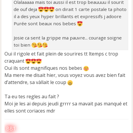
Olalaaaaa mais toi aussi il est trop beauuuu il sourit
e
de ouf deja
on dirait 1 carte postale ta photo
n
o
il a des yeux hyper brillants et expressifs j adoore
n
Purée sont beaux nos bebes
l
u
Josie ca sent la grippe ma pauvre... courage soigne
toi bien
Oui il rigole et fait plein de sourires tt ltemps c trop
craquant
Oui ils sont magnifiques nos bebes
Ma mere me disait hier, vous voyez vous avez bien fait
d’attendre, sa vàllait le coup
Ta eu tes regles au fait ?
Moi je les ai depuis jeudi grrrr sa mavait pas manqué et
elles sont coriaces mdr
BB1