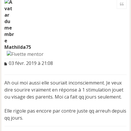
Cite
u
t
Mathilda75
M
03 févr. 2019 à 21:08
e
s
s
Ah oui moi aussi elle souriait inconsciemment. Je veux
a
dire sourire vraiment en réponse à 1 stimulation jouet
g
e
ou visage des parents. Moi ca fait qq jours seulement.
n
o
Elle rigole pas encore par contre juste qq arreuh depuis
n
qq jours.
l
u