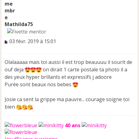
Mathilda75
M
03 févr. 2019 à 15:01
e
s
s
Olalaaaaa mais toi aussi il est trop beauuuu il sourit de
a
ouf deja
on dirait 1 carte postale ta photo il a
g
e
des yeux hyper brillants et expressifs j adoore
n
Purée sont beaux nos bebes
o
n
Josie ca sent la grippe ma pauvre... courage soigne toi
l
u
bien
40 ans
Insuffisance ovarienne