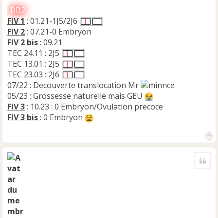
BB2
FIV 1
: 01.21-1J5/2J6
FIV 2
: 07.21-0 Embryon
FIV 2 bis
: 09.21
TEC 24.11 : 2J5
TEC 13.01 : 2J5
TEC 23.03 : 2J6
07/22 : Decouverte translocation Mr
05/23 : Grossesse naturelle mais GEU
FIV 3
: 10.23 : 0 Embryon/Ovulation precoce
FIV 3 bis
: 0 Embryon
H
a
Cite
u
t