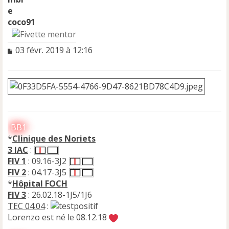
coco91
M
03 févr. 2019 à 12:16
e
s
s
a
g
e
n
BB1
o
n
*
Clinique des Noriets
l
3 IAC
:
u
FIV 1
: 09.16-3J2
FIV 2
: 04.17-3J5
*
Hôpital FOCH
FIV 3
: 26.02.18-1J5/1J6
TEC 04.04
:
Lorenzo est né le 08.12.18