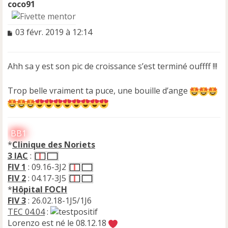
coco91
M
03 févr. 2019 à 12:14
e
s
s
Ahh sa y est son pic de croissance s’est terminé ouffff !!!
a
g
e
Trop belle vraiment ta puce, une bouille d’ange
n
o
n
l
BB1
u
*
Clinique des Noriets
3 IAC
:
FIV 1
: 09.16-3J2
FIV 2
: 04.17-3J5
*
Hôpital FOCH
FIV 3
: 26.02.18-1J5/1J6
TEC 04.04
:
Lorenzo est né le 08.12.18